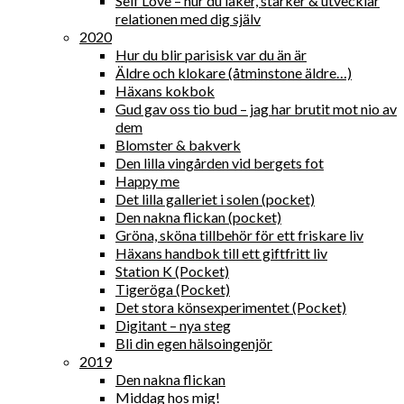
Self Love – hur du läker, stärker & utvecklar
relationen med dig själv
2020
Hur du blir parisisk var du än är
Äldre och klokare (åtminstone äldre…)
Häxans kokbok
Gud gav oss tio bud – jag har brutit mot nio av
dem
Blomster & bakverk
Den lilla vingården vid bergets fot
Happy me
Det lilla galleriet i solen (pocket)
Den nakna flickan (pocket)
Gröna, sköna tillbehör för ett friskare liv
Häxans handbok till ett giftfritt liv
Station K (Pocket)
Tigeröga (Pocket)
Det stora könsexperimentet (Pocket)
Digitant – nya steg
Bli din egen hälsoingenjör
2019
Den nakna flickan
Middag hos mig!