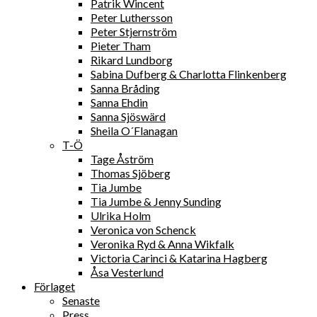
Patrik Wincent
Peter Luthersson
Peter Stjernström
Pieter Tham
Rikard Lundborg
Sabina Dufberg & Charlotta Flinkenberg
Sanna Bråding
Sanna Ehdin
Sanna Sjöswärd
Sheila O´Flanagan
T-Ö
Tage Åström
Thomas Sjöberg
Tia Jumbe
Tia Jumbe & Jenny Sunding
Ulrika Holm
Veronica von Schenck
Veronika Ryd & Anna Wikfalk
Victoria Carinci & Katarina Hagberg
Åsa Vesterlund
Förlaget
Senaste
Press