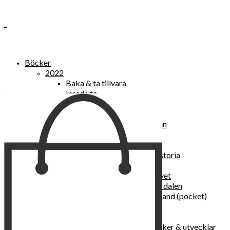
Böcker
2022
Baka & ta tillvara
Inred ute
Power Women
2021
Kvinnan som lekte med elden
“Vi vill nytt, vi begär plats”
Sånger vid avgrunden
Vattenvarelser : en kulturhistoria
Sannas fastebok
Happy skin : ung hud hela livet
Det lilla pensionatet i gröna dalen
I trygghetsnarkomanernas land (pocket)
36 dygn i dödens väntrum
Baka med frukt och grönt
Self Love – hur du läker, stärker & utvecklar