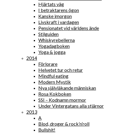
Hjärtats väg
I betraktarens ögon
Kanske imorgon
Livskraft i vardagen
Pensionatet vid världens ände
Stilguiden
Whiskyrebellerna
Yogadagboken
Yoga & jogga
2014
Förlorare
Helvetet tur och retur
Mindful eating
Modern Mystik
Nya självläkande människan
Rosa Kokboken
SSI – Kodnamn mormor
Under Vintergatans alla stjärnor
2013
A
Blod, droger & rock’n’roll
Bullshit!