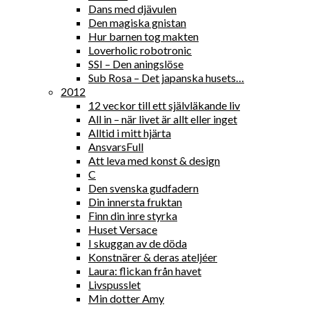
Dans med djävulen
Den magiska gnistan
Hur barnen tog makten
Loverholic robotronic
SSI – Den aningslöse
Sub Rosa – Det japanska husets…
2012
12 veckor till ett självläkande liv
All in – när livet är allt eller inget
Alltid i mitt hjärta
AnsvarsFull
Att leva med konst & design
C
Den svenska gudfadern
Din innersta fruktan
Finn din inre styrka
Huset Versace
I skuggan av de döda
Konstnärer & deras ateljéer
Laura: flickan från havet
Livspusslet
Min dotter Amy