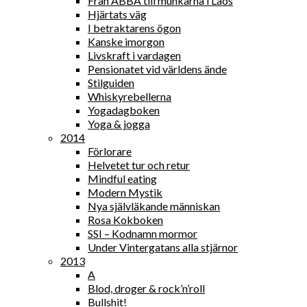
Från ABBA till munkarna i Laos
Hjärtats väg
I betraktarens ögon
Kanske imorgon
Livskraft i vardagen
Pensionatet vid världens ände
Stilguiden
Whiskyrebellerna
Yogadagboken
Yoga & jogga
2014
Förlorare
Helvetet tur och retur
Mindful eating
Modern Mystik
Nya självläkande människan
Rosa Kokboken
SSI – Kodnamn mormor
Under Vintergatans alla stjärnor
2013
A
Blod, droger & rock’n’roll
Bullshit!