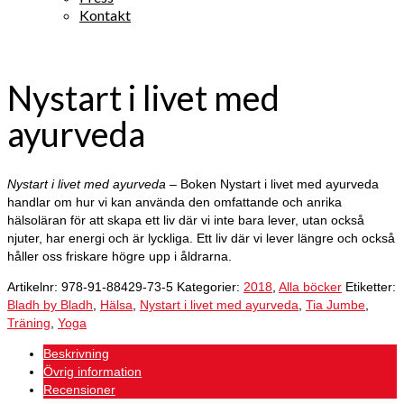
Kontakt
Nystart i livet med
ayurveda
Nystart i livet med ayurveda
– Boken Nystart i livet med ayurveda
handlar om hur vi kan använda den omfattande och anrika
hälsoläran för att skapa ett liv där vi inte bara lever, utan också
njuter, har energi och är lyckliga. Ett liv där vi lever längre och också
håller oss friskare högre upp i åldrarna.
Artikelnr:
978-91-88429-73-5
Kategorier:
2018
,
Alla böcker
Etiketter:
Bladh by Bladh
,
Hälsa
,
Nystart i livet med ayurveda
,
Tia Jumbe
,
Träning
,
Yoga
Beskrivning
Övrig information
Recensioner