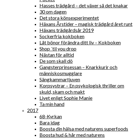
Hasses trädgård – det växer så det knakar
30 om dagen
Det stora könsexperimentet
Häxans Årstider – magisk trädgård året runt
Häxans trädgårdsår 2019
Sockerfria kokboken
Låt bönor förändra ditt liv – Kokboken
Shop ´til you drop
Nästan för alltid
De som skall dö
Gangsterprinsessan – Knarkkurir och
människosmugglare
Sängkammartjuven
Korpsystrar – En psykologisk thriller om
skuld, skam och makt
Livet enligt Sophie Manie
Ta min hand
2017
68-Kyrkan
Bara idag
Boosta din hälsa med naturens superfoods
Boosta hud & hår med naturens