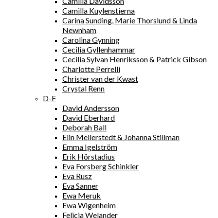
Camilla Davidsson
Camilla Kuylenstierna
Carina Sunding, Marie Thorslund & Linda
Newnham
Carolina Gynning
Cecilia Gyllenhammar
Cecilia Sylvan Henriksson & Patrick Gibson
Charlotte Perrelli
Christer van der Kwast
Crystal Renn
D-F
David Andersson
David Eberhard
Deborah Ball
Elin Mellerstedt & Johanna Stillman
Emma Igelström
Erik Hörstadius
Eva Forsberg Schinkler
Eva Rusz
Eva Sanner
Ewa Meruk
Ewa Wigenheim
Felicia Welander