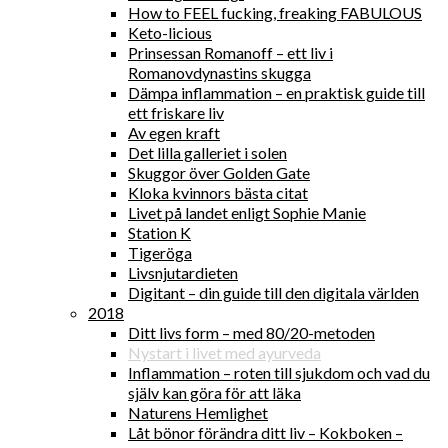
How to FEEL fucking, freaking FABULOUS
Keto-licious
Prinsessan Romanoff – ett liv i
Romanovdynastins skugga
Dämpa inflammation – en praktisk guide till
ett friskare liv
Av egen kraft
Det lilla galleriet i solen
Skuggor över Golden Gate
Kloka kvinnors bästa citat
Livet på landet enligt Sophie Manie
Station K
Tigeröga
Livsnjutardieten
Digitant – din guide till den digitala världen
2018
Ditt livs form – med 80/20-metoden
Nystart i livet med ayurveda
Inflammation – roten till sjukdom och vad du
själv kan göra för att läka
Naturens Hemlighet
Låt bönor förändra ditt liv – Kokboken –