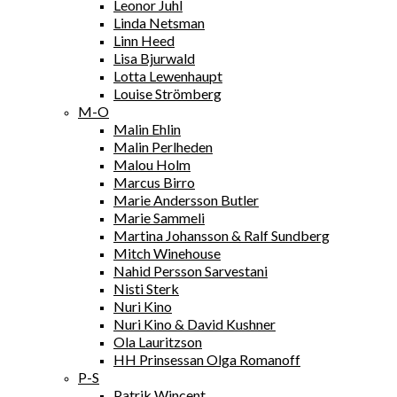
Leonor Juhl
Linda Netsman
Linn Heed
Lisa Bjurwald
Lotta Lewenhaupt
Louise Strömberg
M-O
Malin Ehlin
Malin Perlheden
Malou Holm
Marcus Birro
Marie Andersson Butler
Marie Sammeli
Martina Johansson & Ralf Sundberg
Mitch Winehouse
Nahid Persson Sarvestani
Nisti Sterk
Nuri Kino
Nuri Kino & David Kushner
Ola Lauritzson
HH Prinsessan Olga Romanoff
P-S
Patrik Wincent