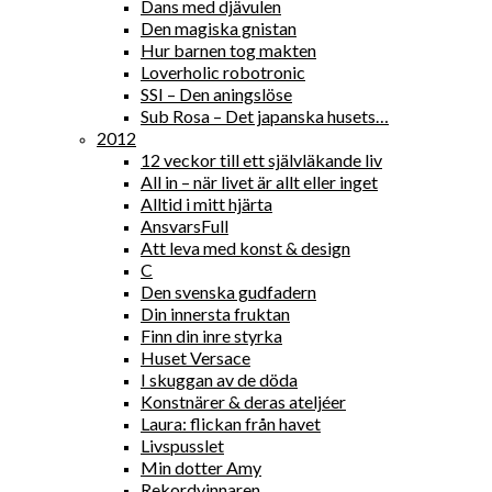
Dans med djävulen
Den magiska gnistan
Hur barnen tog makten
Loverholic robotronic
SSI – Den aningslöse
Sub Rosa – Det japanska husets…
2012
12 veckor till ett självläkande liv
All in – när livet är allt eller inget
Alltid i mitt hjärta
AnsvarsFull
Att leva med konst & design
C
Den svenska gudfadern
Din innersta fruktan
Finn din inre styrka
Huset Versace
I skuggan av de döda
Konstnärer & deras ateljéer
Laura: flickan från havet
Livspusslet
Min dotter Amy
Rekordvinnaren