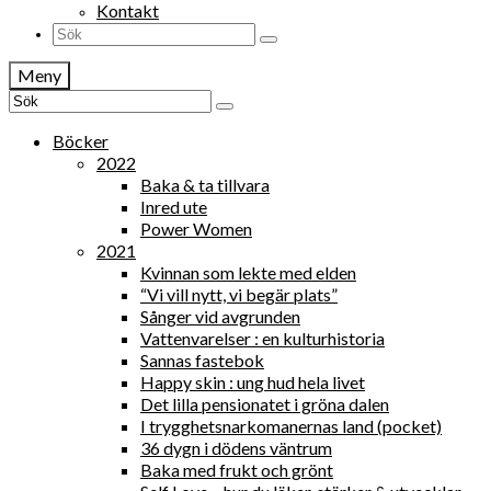
Kontakt
Search
for:
Meny
Search
for:
Böcker
2022
Baka & ta tillvara
Inred ute
Power Women
2021
Kvinnan som lekte med elden
“Vi vill nytt, vi begär plats”
Sånger vid avgrunden
Vattenvarelser : en kulturhistoria
Sannas fastebok
Happy skin : ung hud hela livet
Det lilla pensionatet i gröna dalen
I trygghetsnarkomanernas land (pocket)
36 dygn i dödens väntrum
Baka med frukt och grönt