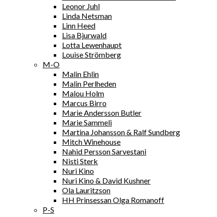
Leonor Juhl
Linda Netsman
Linn Heed
Lisa Bjurwald
Lotta Lewenhaupt
Louise Strömberg
M-O
Malin Ehlin
Malin Perlheden
Malou Holm
Marcus Birro
Marie Andersson Butler
Marie Sammeli
Martina Johansson & Ralf Sundberg
Mitch Winehouse
Nahid Persson Sarvestani
Nisti Sterk
Nuri Kino
Nuri Kino & David Kushner
Ola Lauritzson
HH Prinsessan Olga Romanoff
P-S