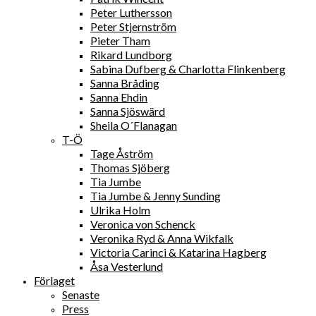
Peter Luthersson
Peter Stjernström
Pieter Tham
Rikard Lundborg
Sabina Dufberg & Charlotta Flinkenberg
Sanna Bråding
Sanna Ehdin
Sanna Sjöswärd
Sheila O´Flanagan
T-Ö
Tage Åström
Thomas Sjöberg
Tia Jumbe
Tia Jumbe & Jenny Sunding
Ulrika Holm
Veronica von Schenck
Veronika Ryd & Anna Wikfalk
Victoria Carinci & Katarina Hagberg
Åsa Vesterlund
Förlaget
Senaste
Press