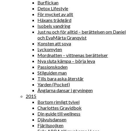
Burflickan
Detox Lifestyle
För mycket av allt
Häxans trädgård
Isobels vandring
Just nu och för alltid – berättelsen om Daniel
och EvaMärta Granqvist
Konsten att sova
Lyckomyten
Mordnatten – vittnenas berättelser
Nya sluta kämpa – börja leva
Passionskoden
Stilguiden man
Tills bara aska återstår
Yarden (Pocket)
Änglarna dansar i gryningen
2015
Bortom rimligt tvivel
Charlottes Gravidbok
Din guide till wellness
Djävulsdansen
Fjärilspojken