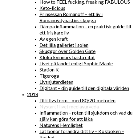
How to FEEL fucking, freaking FABULOUS
Keto-licious
Prinsessan Romanoff – ett liv i
Romanovdynastins skugga
Dämpa inflammation – en praktisk guide till
ett friskare liv
Av egen kraft
Det lilla galleriet i solen
Skuggor över Golden Gate
Kloka kvinnors bästa citat
Livet på landet enligt Sophie Manie
Station K
Tigeröga
Livsnjutardieten
Digitant – din guide till den digitala världen
2018
Ditt livs form – med 80/20-metoden
Nystart i livet med ayurveda
Inflammation – roten till sjukdom och vad du
själv kan göra för att läka
Naturens Hemlighet
Låt bönor förändra ditt liv – Kokboken –
Pocket