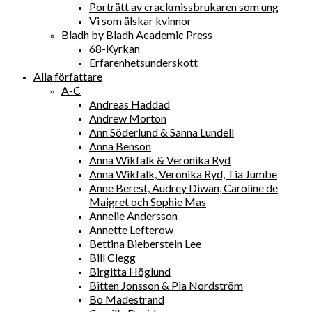
Porträtt av crackmissbrukaren som ung
Vi som älskar kvinnor
Bladh by Bladh Academic Press
68-Kyrkan
Erfarenhetsunderskott
Alla författare
A-C
Andreas Haddad
Andrew Morton
Ann Söderlund & Sanna Lundell
Anna Benson
Anna Wikfalk & Veronika Ryd
Anna Wikfalk, Veronika Ryd, Tia Jumbe
Anne Berest, Audrey Diwan, Caroline de
Maigret och Sophie Mas
Annelie Andersson
Annette Lefterow
Bettina Bieberstein Lee
Bill Clegg
Birgitta Höglund
Bitten Jonsson & Pia Nordström
Bo Madestrand