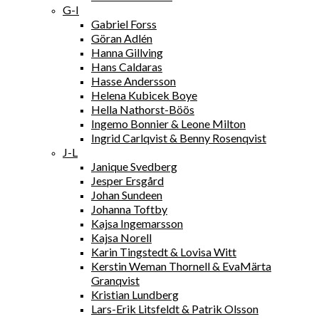
G-I
Gabriel Forss
Göran Adlén
Hanna Gillving
Hans Caldaras
Hasse Andersson
Helena Kubicek Boye
Hella Nathorst-Böös
Ingemo Bonnier & Leone Milton
Ingrid Carlqvist & Benny Rosenqvist
J-L
Janique Svedberg
Jesper Ersgård
Johan Sundeen
Johanna Toftby
Kajsa Ingemarsson
Kajsa Norell
Karin Tingstedt & Lovisa Witt
Kerstin Weman Thornell & EvaMärta
Granqvist
Kristian Lundberg
Lars-Erik Litsfeldt & Patrik Olsson