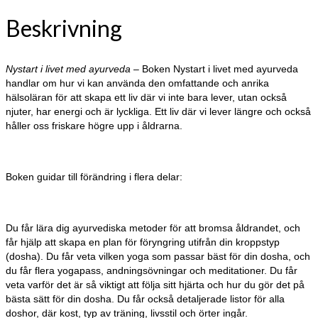
Beskrivning
Nystart i livet med ayurveda
– Boken Nystart i livet med ayurveda
handlar om hur vi kan använda den omfattande och anrika
hälsoläran för att skapa ett liv där vi inte bara lever, utan också
njuter, har energi och är lyckliga. Ett liv där vi lever längre och också
håller oss friskare högre upp i åldrarna.
Boken guidar till förändring i flera delar:
Du får lära dig ayurvediska metoder för att bromsa åldrandet, och
får hjälp att skapa en plan för föryngring utifrån din kroppstyp
(dosha). Du får veta vilken yoga som passar bäst för din dosha, och
du får flera yogapass, andningsövningar och meditationer. Du får
veta varför det är så viktigt att följa sitt hjärta och hur du gör det på
bästa sätt för din dosha. Du får också detaljerade listor för alla
doshor, där kost, typ av träning, livsstil och örter ingår.