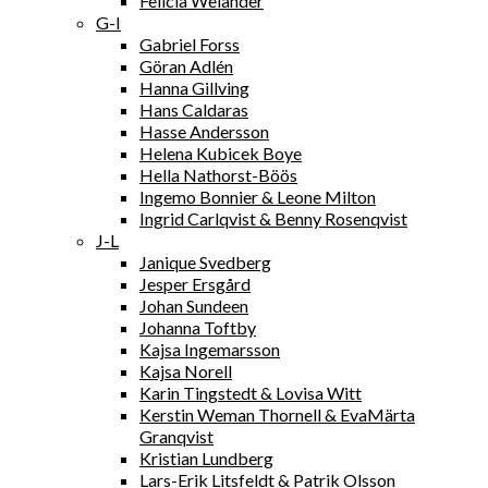
Felicia Welander
G-I
Gabriel Forss
Göran Adlén
Hanna Gillving
Hans Caldaras
Hasse Andersson
Helena Kubicek Boye
Hella Nathorst-Böös
Ingemo Bonnier & Leone Milton
Ingrid Carlqvist & Benny Rosenqvist
J-L
Janique Svedberg
Jesper Ersgård
Johan Sundeen
Johanna Toftby
Kajsa Ingemarsson
Kajsa Norell
Karin Tingstedt & Lovisa Witt
Kerstin Weman Thornell & EvaMärta
Granqvist
Kristian Lundberg
Lars-Erik Litsfeldt & Patrik Olsson