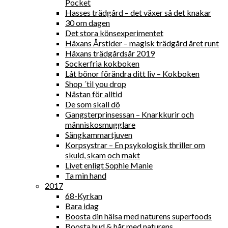
Pocket
Hasses trädgård – det växer så det knakar
30 om dagen
Det stora könsexperimentet
Häxans Årstider – magisk trädgård året runt
Häxans trädgårdsår 2019
Sockerfria kokboken
Låt bönor förändra ditt liv – Kokboken
Shop ´til you drop
Nästan för alltid
De som skall dö
Gangsterprinsessan – Knarkkurir och
människosmugglare
Sängkammartjuven
Korpsystrar – En psykologisk thriller om
skuld, skam och makt
Livet enligt Sophie Manie
Ta min hand
2017
68-Kyrkan
Bara idag
Boosta din hälsa med naturens superfoods
Boosta hud & hår med naturens