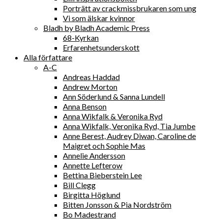
Porträtt av crackmissbrukaren som ung
Vi som älskar kvinnor
Bladh by Bladh Academic Press
68-Kyrkan
Erfarenhetsunderskott
Alla författare
A-C
Andreas Haddad
Andrew Morton
Ann Söderlund & Sanna Lundell
Anna Benson
Anna Wikfalk & Veronika Ryd
Anna Wikfalk, Veronika Ryd, Tia Jumbe
Anne Berest, Audrey Diwan, Caroline de
Maigret och Sophie Mas
Annelie Andersson
Annette Lefterow
Bettina Bieberstein Lee
Bill Clegg
Birgitta Höglund
Bitten Jonsson & Pia Nordström
Bo Madestrand