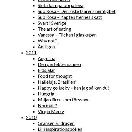
Sluta kämpa börja leva
Sub Rosa – Den siste tsarens hemlighet
Sub Rosa – Kapten fiennes skatt
Svart i Sverige
The art of eating
Vanessa – Flickan i glaskupan
Why not?
Äntligen
2011
Angelina
Den perfekte mannen
Eldsjälar
Food for thought
Halleluja, Brasilien!
Happy go lucky – kan jag så kan du!
Hungrig
Miljardären som försvann
Normalt?
Virgin Merry
2010
Gränsen är dragen
Lilli inspirationsboken