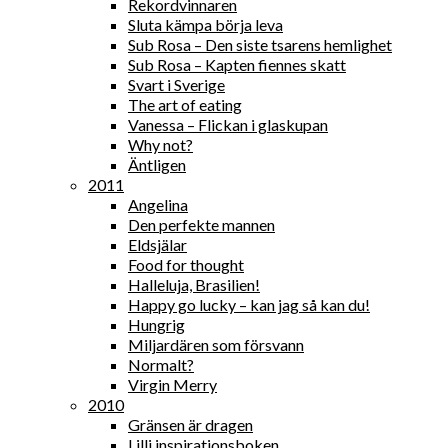
Rekordvinnaren
Sluta kämpa börja leva
Sub Rosa – Den siste tsarens hemlighet
Sub Rosa – Kapten fiennes skatt
Svart i Sverige
The art of eating
Vanessa – Flickan i glaskupan
Why not?
Äntligen
2011
Angelina
Den perfekte mannen
Eldsjälar
Food for thought
Halleluja, Brasilien!
Happy go lucky – kan jag så kan du!
Hungrig
Miljardären som försvann
Normalt?
Virgin Merry
2010
Gränsen är dragen
Lilli inspirationsboken