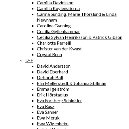
Camilla Davidsson
Camilla Kuylenstierna
Carina Sunding, Marie Thorslund & Linda
Newnham
Carolina Gynning
Cecilia Gyllenhammar
Cecilia Sylvan Henriksson & Patrick Gibson
Charlotte Perrelli
Christer van der Kwast
Crystal Renn
D-F
David Andersson
David Eberhard
Deborah Ball
Elin Mellerstedt & Johanna Stillman
Emma Igelström
Erik Hörstadius
Eva Forsberg Schinkler
Eva Rusz
Eva Sanner
Ewa Meruk
Ewa Wigenheim