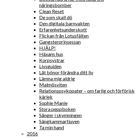
näringsbomber
Clean Reset
De som skall dö
Den digitala barnvakten
Erfarenhetsunderskott
Flickan från Lotusfälten
Gangsterprinsessan
HJÄLP!
Häxans hus
Korpsystrar
Livsguiden
Låt bönor förändra ditt liv
Lämna mig aldrig
Malmösviten
Relationspsykopater – om farlig och förförisk
kärlek
Sophie Manie
Stora peppboken
Sånger i skymningen
Sängkammartjuven
Ta min hand
2016