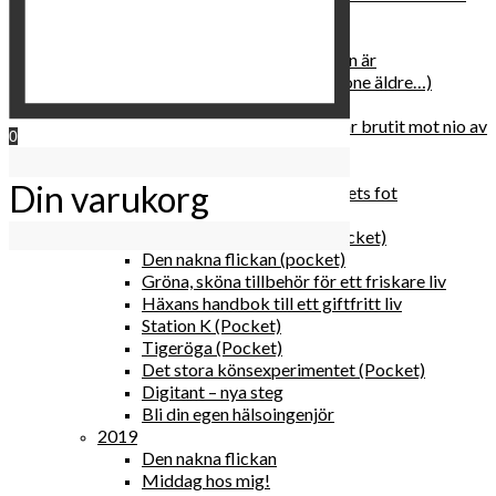
relationen med dig själv
2020
Hur du blir parisisk var du än är
Äldre och klokare (åtminstone äldre…)
Häxans kokbok
Gud gav oss tio bud – jag har brutit mot nio av
0
dem
Blomster & bakverk
Din varukorg
Den lilla vingården vid bergets fot
Happy me
Det lilla galleriet i solen (pocket)
Den nakna flickan (pocket)
Gröna, sköna tillbehör för ett friskare liv
Häxans handbok till ett giftfritt liv
Station K (Pocket)
Tigeröga (Pocket)
Det stora könsexperimentet (Pocket)
Digitant – nya steg
Bli din egen hälsoingenjör
2019
Den nakna flickan
Middag hos mig!