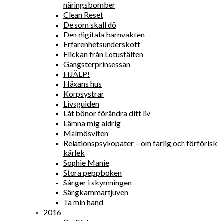
näringsbomber
Clean Reset
De som skall dö
Den digitala barnvakten
Erfarenhetsunderskott
Flickan från Lotusfälten
Gangsterprinsessan
HJÄLP!
Häxans hus
Korpsystrar
Livsguiden
Låt bönor förändra ditt liv
Lämna mig aldrig
Malmösviten
Relationspsykopater – om farlig och förförisk
kärlek
Sophie Manie
Stora peppboken
Sånger i skymningen
Sängkammartjuven
Ta min hand
2016