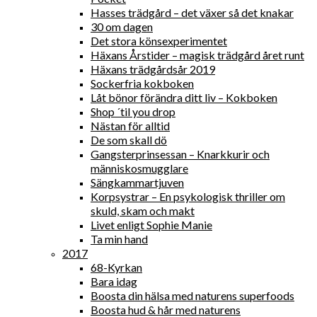
Hasses trädgård – det växer så det knakar
30 om dagen
Det stora könsexperimentet
Häxans Årstider – magisk trädgård året runt
Häxans trädgårdsår 2019
Sockerfria kokboken
Låt bönor förändra ditt liv – Kokboken
Shop ´til you drop
Nästan för alltid
De som skall dö
Gangsterprinsessan – Knarkkurir och
människosmugglare
Sängkammartjuven
Korpsystrar – En psykologisk thriller om
skuld, skam och makt
Livet enligt Sophie Manie
Ta min hand
2017
68-Kyrkan
Bara idag
Boosta din hälsa med naturens superfoods
Boosta hud & hår med naturens