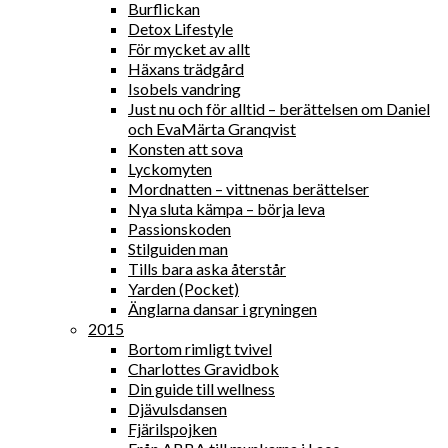
Burflickan
Detox Lifestyle
För mycket av allt
Häxans trädgård
Isobels vandring
Just nu och för alltid – berättelsen om Daniel
och EvaMärta Granqvist
Konsten att sova
Lyckomyten
Mordnatten – vittnenas berättelser
Nya sluta kämpa – börja leva
Passionskoden
Stilguiden man
Tills bara aska återstår
Yarden (Pocket)
Änglarna dansar i gryningen
2015
Bortom rimligt tvivel
Charlottes Gravidbok
Din guide till wellness
Djävulsdansen
Fjärilspojken