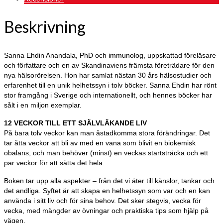
Beskrivning
Sanna Ehdin Anandala, PhD och immunolog, uppskattad föreläsare
och författare och en av Skandinaviens främsta företrädare för den
nya hälsorörelsen. Hon har samlat nästan 30 års hälsostudier och
erfarenhet till en unik helhetssyn i tolv böcker. Sanna Ehdin har rönt
stor framgång i Sverige och internationellt, och hennes böcker har
sålt i en miljon exemplar.
12 VECKOR TILL ETT SJÄLVLÄKANDE LIV
På bara tolv veckor kan man åstadkomma stora förändringar. Det
tar åtta veckor att bli av med en vana som blivit en biokemisk
obalans, och man behöver (minst) en veckas startsträcka och ett
par veckor för att sätta det hela.
Boken tar upp alla aspekter – från det vi äter till känslor, tankar och
det andliga. Syftet är att skapa en helhetssyn som var och en kan
använda i sitt liv och för sina behov. Det sker stegvis, vecka för
vecka, med mängder av övningar och praktiska tips som hjälp på
vägen.