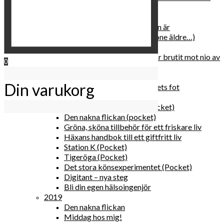
relationen med dig själv
2020
Hur du blir parisisk var du än är
Äldre och klokare (åtminstone äldre…)
Häxans kokbok
Gud gav oss tio bud – jag har brutit mot nio av
0
dem
Blomster & bakverk
Din varukorg
Den lilla vingården vid bergets fot
Happy me
Det lilla galleriet i solen (pocket)
Den nakna flickan (pocket)
Gröna, sköna tillbehör för ett friskare liv
Häxans handbok till ett giftfritt liv
Station K (Pocket)
Tigeröga (Pocket)
Det stora könsexperimentet (Pocket)
Digitant – nya steg
Bli din egen hälsoingenjör
2019
Den nakna flickan
Middag hos mig!