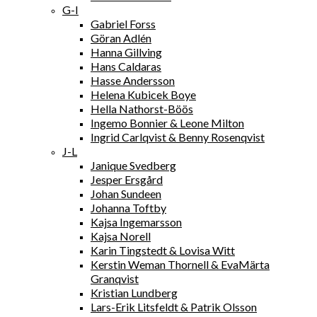
G-I
Gabriel Forss
Göran Adlén
Hanna Gillving
Hans Caldaras
Hasse Andersson
Helena Kubicek Boye
Hella Nathorst-Böös
Ingemo Bonnier & Leone Milton
Ingrid Carlqvist & Benny Rosenqvist
J-L
Janique Svedberg
Jesper Ersgård
Johan Sundeen
Johanna Toftby
Kajsa Ingemarsson
Kajsa Norell
Karin Tingstedt & Lovisa Witt
Kerstin Weman Thornell & EvaMärta
Granqvist
Kristian Lundberg
Lars-Erik Litsfeldt & Patrik Olsson