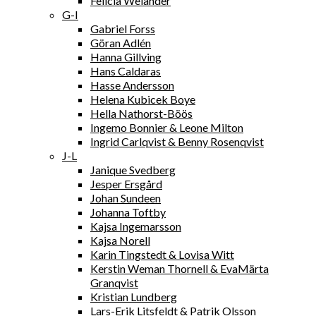
Felicia Welander
G-I
Gabriel Forss
Göran Adlén
Hanna Gillving
Hans Caldaras
Hasse Andersson
Helena Kubicek Boye
Hella Nathorst-Böös
Ingemo Bonnier & Leone Milton
Ingrid Carlqvist & Benny Rosenqvist
J-L
Janique Svedberg
Jesper Ersgård
Johan Sundeen
Johanna Toftby
Kajsa Ingemarsson
Kajsa Norell
Karin Tingstedt & Lovisa Witt
Kerstin Weman Thornell & EvaMärta
Granqvist
Kristian Lundberg
Lars-Erik Litsfeldt & Patrik Olsson