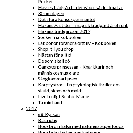
Pocket
Hasses trädgård – det växer så det knakar
30 om dagen
Det stora könsexperimentet
Häxans Årstider – magisk trädgård året runt
Häxans trädgårdsår 2019
Sockerfria kokboken
Låt bönor förändra ditt liv – Kokboken
Shop ´til you drop
Nästan för alltid
De som skall dö
Gangsterprinsessan – Knarkkurir och
människosmugglare
Sängkammartjuven
Korpsystrar – En psykologisk thriller om
skuld, skam och makt
Livet enligt Sophie Manie
Ta min hand
2017
68-Kyrkan
Bara idag
Boosta din hälsa med naturens superfoods
Boosta hud & hår med naturens