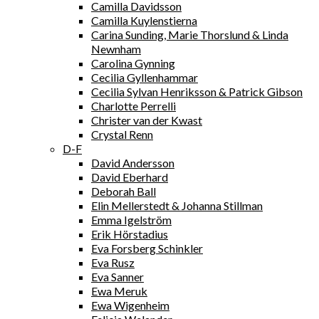
Camilla Davidsson
Camilla Kuylenstierna
Carina Sunding, Marie Thorslund & Linda
Newnham
Carolina Gynning
Cecilia Gyllenhammar
Cecilia Sylvan Henriksson & Patrick Gibson
Charlotte Perrelli
Christer van der Kwast
Crystal Renn
D-F
David Andersson
David Eberhard
Deborah Ball
Elin Mellerstedt & Johanna Stillman
Emma Igelström
Erik Hörstadius
Eva Forsberg Schinkler
Eva Rusz
Eva Sanner
Ewa Meruk
Ewa Wigenheim