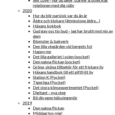
Self Love – hur du läker, stärker & utvecklar
relationen med dig själv
2020
Hur du blir parisisk var du än är
Äldre och klokare (åtminstone äldre…)
Häxans kokbok
Gud gav oss tio bud – jag har brutit mot nio av
dem
Blomster & bakverk
Den lilla vingården vid bergets fot
Happy me
Det lilla galleriet i solen (pocket)
Den nakna flickan (pocket)
Gröna, sköna tillbehör för ett friskare liv
Häxans handbok till ett giftfritt liv
Station K (Pocket)
Tigeröga (Pocket)
Det stora könsexperimentet (Pocket)
Digitant – nya steg
Bli din egen hälsoingenjör
2019
Den nakna flickan
Middag hos mig!