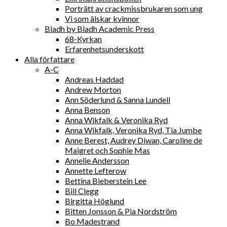
Porträtt av crackmissbrukaren som ung
Vi som älskar kvinnor
Bladh by Bladh Academic Press
68-Kyrkan
Erfarenhetsunderskott
Alla författare
A-C
Andreas Haddad
Andrew Morton
Ann Söderlund & Sanna Lundell
Anna Benson
Anna Wikfalk & Veronika Ryd
Anna Wikfalk, Veronika Ryd, Tia Jumbe
Anne Berest, Audrey Diwan, Caroline de
Maigret och Sophie Mas
Annelie Andersson
Annette Lefterow
Bettina Bieberstein Lee
Bill Clegg
Birgitta Höglund
Bitten Jonsson & Pia Nordström
Bo Madestrand