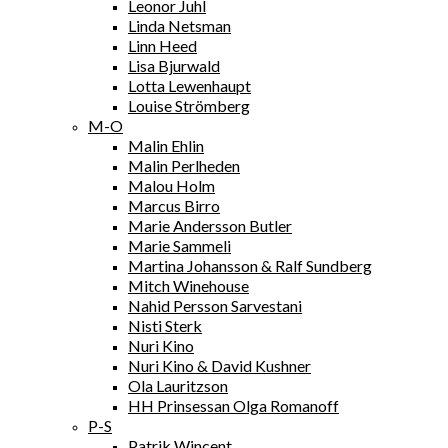
Leonor Juhl
Linda Netsman
Linn Heed
Lisa Bjurwald
Lotta Lewenhaupt
Louise Strömberg
M-O
Malin Ehlin
Malin Perlheden
Malou Holm
Marcus Birro
Marie Andersson Butler
Marie Sammeli
Martina Johansson & Ralf Sundberg
Mitch Winehouse
Nahid Persson Sarvestani
Nisti Sterk
Nuri Kino
Nuri Kino & David Kushner
Ola Lauritzson
HH Prinsessan Olga Romanoff
P-S
Patrik Wincent