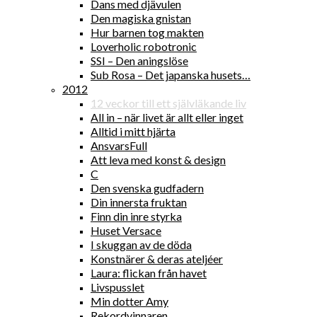
Dans med djävulen
Den magiska gnistan
Hur barnen tog makten
Loverholic robotronic
SSI – Den aningslöse
Sub Rosa – Det japanska husets…
2012
12 veckor till ett självläkande liv
All in – när livet är allt eller inget
Alltid i mitt hjärta
AnsvarsFull
Att leva med konst & design
C
Den svenska gudfadern
Din innersta fruktan
Finn din inre styrka
Huset Versace
I skuggan av de döda
Konstnärer & deras ateljéer
Laura: flickan från havet
Livspusslet
Min dotter Amy
Rekordvinnaren