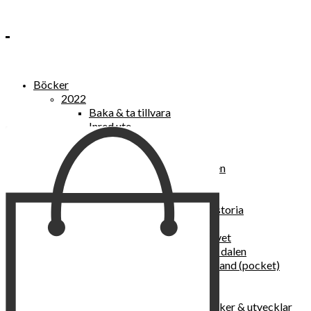
Böcker
2022
Baka & ta tillvara
Inred ute
Power Women
2021
Kvinnan som lekte med elden
“Vi vill nytt, vi begär plats”
Sånger vid avgrunden
Vattenvarelser : en kulturhistoria
Sannas fastebok
Happy skin : ung hud hela livet
Det lilla pensionatet i gröna dalen
I trygghetsnarkomanernas land (pocket)
36 dygn i dödens väntrum
Baka med frukt och grönt
Self Love – hur du läker, stärker & utvecklar