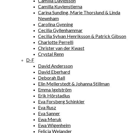
Camilla Davidsson
Camilla Kuylenstierna
Carina Sunding, Marie Thorslund & Linda
Newnham
Carolina Gynning
Cecilia Gyllenhammar
Cecilia Sylvan Henriksson & Patrick Gibson
Charlotte Perrelli
Christer van der Kwast
Crystal Renn
D-F
David Andersson
David Eberhard
Deborah Ball
Elin Mellerstedt & Johanna Stillman
Emma Igelström
Erik Hörstadius
Eva Forsberg Schinkler
Eva Rusz
Eva Sanner
Ewa Meruk
Ewa Wigenheim
Felicia Welander