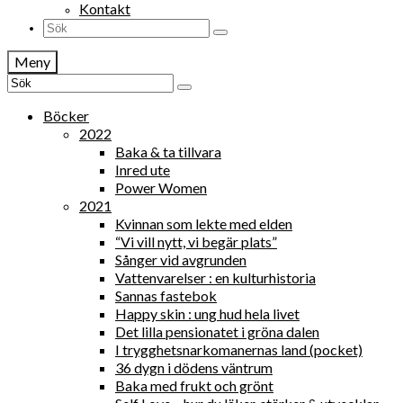
Kontakt
Search
for:
Meny
Search
for:
Böcker
2022
Baka & ta tillvara
Inred ute
Power Women
2021
Kvinnan som lekte med elden
“Vi vill nytt, vi begär plats”
Sånger vid avgrunden
Vattenvarelser : en kulturhistoria
Sannas fastebok
Happy skin : ung hud hela livet
Det lilla pensionatet i gröna dalen
I trygghetsnarkomanernas land (pocket)
36 dygn i dödens väntrum
Baka med frukt och grönt