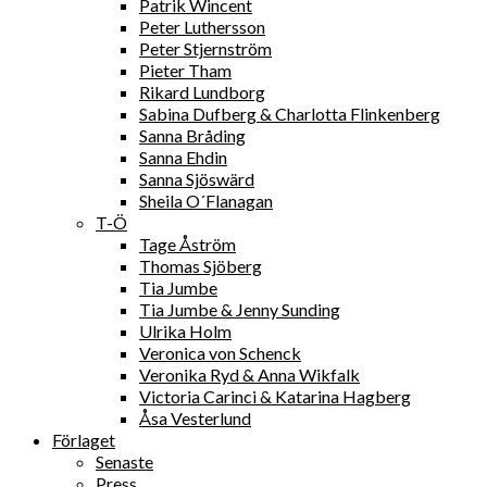
Patrik Wincent
Peter Luthersson
Peter Stjernström
Pieter Tham
Rikard Lundborg
Sabina Dufberg & Charlotta Flinkenberg
Sanna Bråding
Sanna Ehdin
Sanna Sjöswärd
Sheila O´Flanagan
T-Ö
Tage Åström
Thomas Sjöberg
Tia Jumbe
Tia Jumbe & Jenny Sunding
Ulrika Holm
Veronica von Schenck
Veronika Ryd & Anna Wikfalk
Victoria Carinci & Katarina Hagberg
Åsa Vesterlund
Förlaget
Senaste
Press