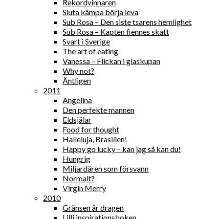
Rekordvinnaren
Sluta kämpa börja leva
Sub Rosa – Den siste tsarens hemlighet
Sub Rosa – Kapten fiennes skatt
Svart i Sverige
The art of eating
Vanessa – Flickan i glaskupan
Why not?
Äntligen
2011
Angelina
Den perfekte mannen
Eldsjälar
Food for thought
Halleluja, Brasilien!
Happy go lucky – kan jag så kan du!
Hungrig
Miljardären som försvann
Normalt?
Virgin Merry
2010
Gränsen är dragen
Lilli inspirationsboken