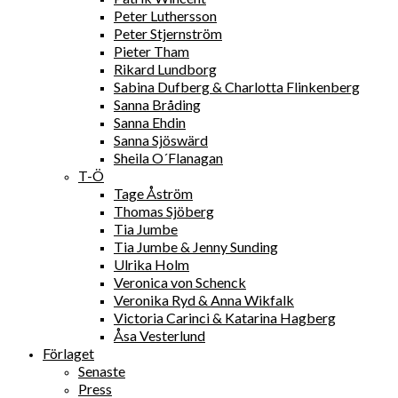
Peter Luthersson
Peter Stjernström
Pieter Tham
Rikard Lundborg
Sabina Dufberg & Charlotta Flinkenberg
Sanna Bråding
Sanna Ehdin
Sanna Sjöswärd
Sheila O´Flanagan
T-Ö
Tage Åström
Thomas Sjöberg
Tia Jumbe
Tia Jumbe & Jenny Sunding
Ulrika Holm
Veronica von Schenck
Veronika Ryd & Anna Wikfalk
Victoria Carinci & Katarina Hagberg
Åsa Vesterlund
Förlaget
Senaste
Press