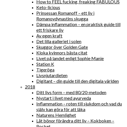
How to FEEL fucking, freaking FABULOUS
Keto-licious
Prinsessan Romanoff – ett liv i
Romanovdynastins skugga
Dämpa inflammation – en praktisk guide till
ett friskare liv
Av egen kraft
Det lilla galleriet i solen
Skuggor över Golden Gate
Kloka kvinnors bästa citat
Livet på landet enligt Sophie Manie
Station K
Tigeröga
Livsnjutardieten
Digitant – din guide till den digitala världen
2018
Ditt livs form – med 80/20-metoden
Nystart i livet med ayurveda
Inflammation – roten till sjukdom och vad du
själv kan göra för att läka
Naturens Hemlighet
Låt bönor förändra ditt liv – Kokboken –
Pocket