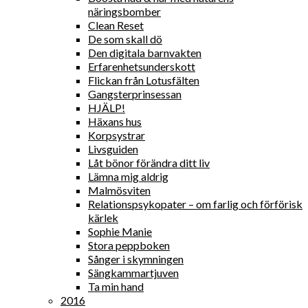
näringsbomber
Clean Reset
De som skall dö
Den digitala barnvakten
Erfarenhetsunderskott
Flickan från Lotusfälten
Gangsterprinsessan
HJÄLP!
Häxans hus
Korpsystrar
Livsguiden
Låt bönor förändra ditt liv
Lämna mig aldrig
Malmösviten
Relationspsykopater – om farlig och förförisk
kärlek
Sophie Manie
Stora peppboken
Sånger i skymningen
Sängkammartjuven
Ta min hand
2016