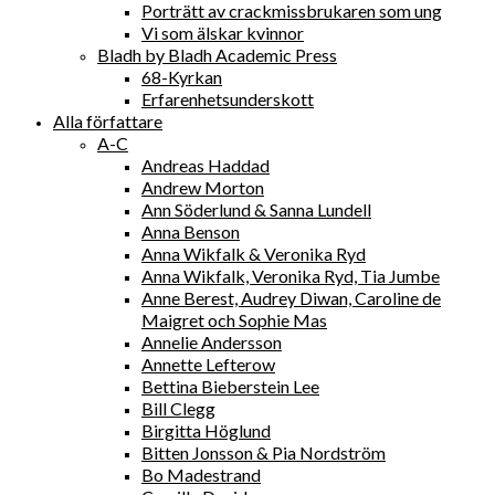
Porträtt av crackmissbrukaren som ung
Vi som älskar kvinnor
Bladh by Bladh Academic Press
68-Kyrkan
Erfarenhetsunderskott
Alla författare
A-C
Andreas Haddad
Andrew Morton
Ann Söderlund & Sanna Lundell
Anna Benson
Anna Wikfalk & Veronika Ryd
Anna Wikfalk, Veronika Ryd, Tia Jumbe
Anne Berest, Audrey Diwan, Caroline de
Maigret och Sophie Mas
Annelie Andersson
Annette Lefterow
Bettina Bieberstein Lee
Bill Clegg
Birgitta Höglund
Bitten Jonsson & Pia Nordström
Bo Madestrand