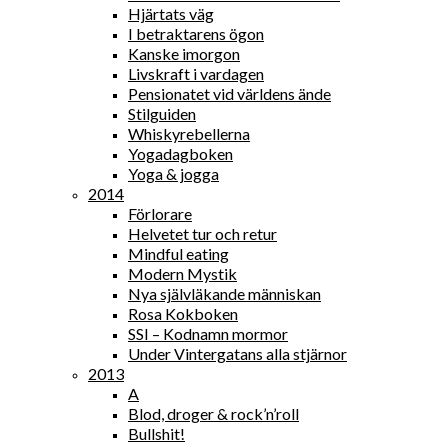
Hjärtats väg
I betraktarens ögon
Kanske imorgon
Livskraft i vardagen
Pensionatet vid världens ände
Stilguiden
Whiskyrebellerna
Yogadagboken
Yoga & jogga
2014
Förlorare
Helvetet tur och retur
Mindful eating
Modern Mystik
Nya självläkande människan
Rosa Kokboken
SSI – Kodnamn mormor
Under Vintergatans alla stjärnor
2013
A
Blod, droger & rock’n’roll
Bullshit!