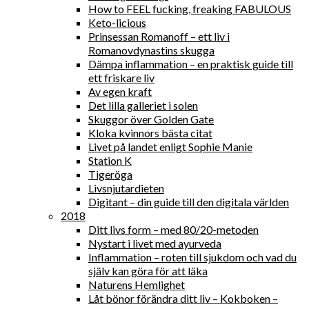
How to FEEL fucking, freaking FABULOUS
Keto-licious
Prinsessan Romanoff – ett liv i
Romanovdynastins skugga
Dämpa inflammation – en praktisk guide till
ett friskare liv
Av egen kraft
Det lilla galleriet i solen
Skuggor över Golden Gate
Kloka kvinnors bästa citat
Livet på landet enligt Sophie Manie
Station K
Tigeröga
Livsnjutardieten
Digitant – din guide till den digitala världen
2018
Ditt livs form – med 80/20-metoden
Nystart i livet med ayurveda
Inflammation – roten till sjukdom och vad du
själv kan göra för att läka
Naturens Hemlighet
Låt bönor förändra ditt liv – Kokboken –