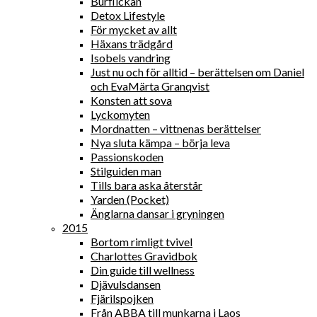
Burflickan
Detox Lifestyle
För mycket av allt
Häxans trädgård
Isobels vandring
Just nu och för alltid – berättelsen om Daniel
och EvaMärta Granqvist
Konsten att sova
Lyckomyten
Mordnatten – vittnenas berättelser
Nya sluta kämpa – börja leva
Passionskoden
Stilguiden man
Tills bara aska återstår
Yarden (Pocket)
Änglarna dansar i gryningen
2015
Bortom rimligt tvivel
Charlottes Gravidbok
Din guide till wellness
Djävulsdansen
Fjärilspojken
Från ABBA till munkarna i Laos