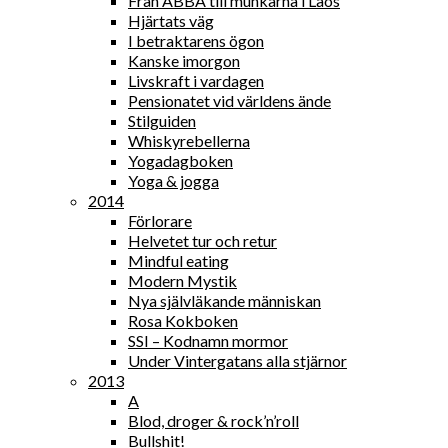
Från ABBA till munkarna i Laos
Hjärtats väg
I betraktarens ögon
Kanske imorgon
Livskraft i vardagen
Pensionatet vid världens ände
Stilguiden
Whiskyrebellerna
Yogadagboken
Yoga & jogga
2014
Förlorare
Helvetet tur och retur
Mindful eating
Modern Mystik
Nya självläkande människan
Rosa Kokboken
SSI – Kodnamn mormor
Under Vintergatans alla stjärnor
2013
A
Blod, droger & rock’n’roll
Bullshit!