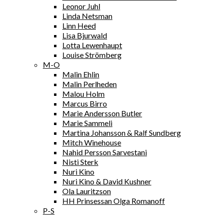
Leonor Juhl
Linda Netsman
Linn Heed
Lisa Bjurwald
Lotta Lewenhaupt
Louise Strömberg
M-O
Malin Ehlin
Malin Perlheden
Malou Holm
Marcus Birro
Marie Andersson Butler
Marie Sammeli
Martina Johansson & Ralf Sundberg
Mitch Winehouse
Nahid Persson Sarvestani
Nisti Sterk
Nuri Kino
Nuri Kino & David Kushner
Ola Lauritzson
HH Prinsessan Olga Romanoff
P-S