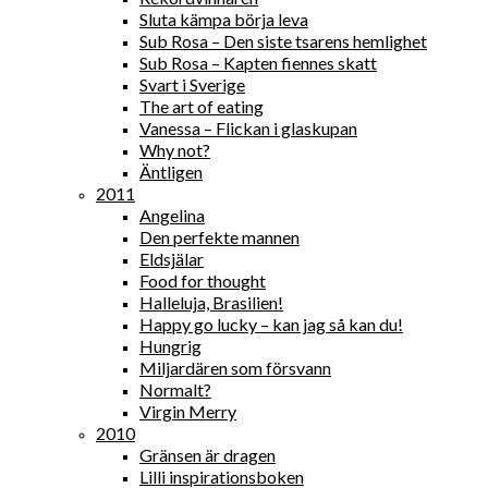
Sluta kämpa börja leva
Sub Rosa – Den siste tsarens hemlighet
Sub Rosa – Kapten fiennes skatt
Svart i Sverige
The art of eating
Vanessa – Flickan i glaskupan
Why not?
Äntligen
2011
Angelina
Den perfekte mannen
Eldsjälar
Food for thought
Halleluja, Brasilien!
Happy go lucky – kan jag så kan du!
Hungrig
Miljardären som försvann
Normalt?
Virgin Merry
2010
Gränsen är dragen
Lilli inspirationsboken