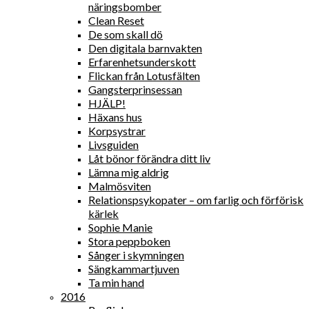
näringsbomber
Clean Reset
De som skall dö
Den digitala barnvakten
Erfarenhetsunderskott
Flickan från Lotusfälten
Gangsterprinsessan
HJÄLP!
Häxans hus
Korpsystrar
Livsguiden
Låt bönor förändra ditt liv
Lämna mig aldrig
Malmösviten
Relationspsykopater – om farlig och förförisk
kärlek
Sophie Manie
Stora peppboken
Sånger i skymningen
Sängkammartjuven
Ta min hand
2016