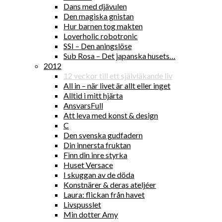
Dans med djävulen
Den magiska gnistan
Hur barnen tog makten
Loverholic robotronic
SSI – Den aningslöse
Sub Rosa – Det japanska husets…
2012
12 veckor till ett självläkande liv
All in – när livet är allt eller inget
Alltid i mitt hjärta
AnsvarsFull
Att leva med konst & design
C
Den svenska gudfadern
Din innersta fruktan
Finn din inre styrka
Huset Versace
I skuggan av de döda
Konstnärer & deras ateljéer
Laura: flickan från havet
Livspusslet
Min dotter Amy