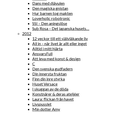
Dans med djävulen
Den magiska gnistan
Hur barnen tog makten
Loverholic robotronic
SSI – Den aningslöse
Sub Rosa – Det japanska husets…
2012
12 veckor till ett självläkande liv
All in – när livet är allt eller inget
Alltid i mitt hjärta
AnsvarsFull
Att leva med konst & design
C
Den svenska gudfadern
Din innersta fruktan
Finn din inre styrka
Huset Versace
I skuggan av de döda
Konstnärer & deras ateljéer
Laura: flickan från havet
Livspusslet
Min dotter Amy