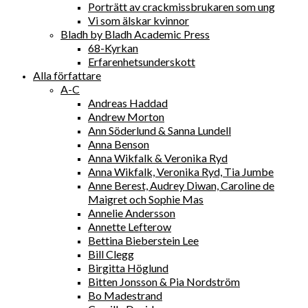
Porträtt av crackmissbrukaren som ung
Vi som älskar kvinnor
Bladh by Bladh Academic Press
68-Kyrkan
Erfarenhetsunderskott
Alla författare
A-C
Andreas Haddad
Andrew Morton
Ann Söderlund & Sanna Lundell
Anna Benson
Anna Wikfalk & Veronika Ryd
Anna Wikfalk, Veronika Ryd, Tia Jumbe
Anne Berest, Audrey Diwan, Caroline de
Maigret och Sophie Mas
Annelie Andersson
Annette Lefterow
Bettina Bieberstein Lee
Bill Clegg
Birgitta Höglund
Bitten Jonsson & Pia Nordström
Bo Madestrand