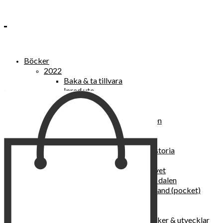
Böcker
2022
Baka & ta tillvara
Inred ute
Power Women
2021
Kvinnan som lekte med elden
“Vi vill nytt, vi begär plats”
Sånger vid avgrunden
Vattenvarelser : en kulturhistoria
Sannas fastebok
Happy skin : ung hud hela livet
Det lilla pensionatet i gröna dalen
I trygghetsnarkomanernas land (pocket)
36 dygn i dödens väntrum
Baka med frukt och grönt
Self Love – hur du läker, stärker & utvecklar