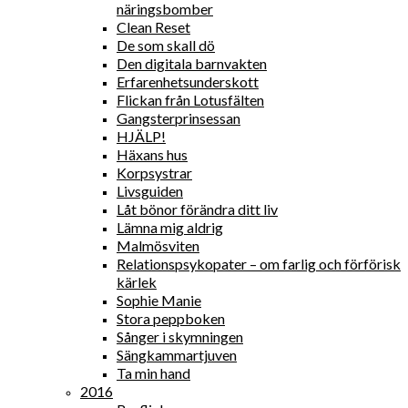
näringsbomber
Clean Reset
De som skall dö
Den digitala barnvakten
Erfarenhetsunderskott
Flickan från Lotusfälten
Gangsterprinsessan
HJÄLP!
Häxans hus
Korpsystrar
Livsguiden
Låt bönor förändra ditt liv
Lämna mig aldrig
Malmösviten
Relationspsykopater – om farlig och förförisk
kärlek
Sophie Manie
Stora peppboken
Sånger i skymningen
Sängkammartjuven
Ta min hand
2016