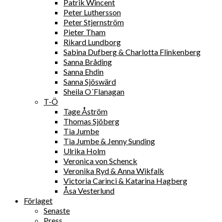
Patrik Wincent
Peter Luthersson
Peter Stjernström
Pieter Tham
Rikard Lundborg
Sabina Dufberg & Charlotta Flinkenberg
Sanna Bråding
Sanna Ehdin
Sanna Sjöswärd
Sheila O´Flanagan
T-Ö
Tage Åström
Thomas Sjöberg
Tia Jumbe
Tia Jumbe & Jenny Sunding
Ulrika Holm
Veronica von Schenck
Veronika Ryd & Anna Wikfalk
Victoria Carinci & Katarina Hagberg
Åsa Vesterlund
Förlaget
Senaste
Press