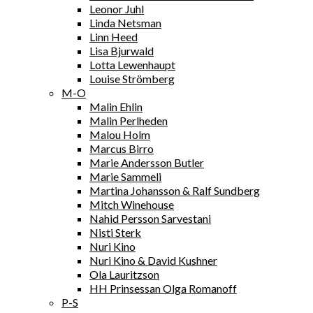
Leonor Juhl
Linda Netsman
Linn Heed
Lisa Bjurwald
Lotta Lewenhaupt
Louise Strömberg
M-O
Malin Ehlin
Malin Perlheden
Malou Holm
Marcus Birro
Marie Andersson Butler
Marie Sammeli
Martina Johansson & Ralf Sundberg
Mitch Winehouse
Nahid Persson Sarvestani
Nisti Sterk
Nuri Kino
Nuri Kino & David Kushner
Ola Lauritzson
HH Prinsessan Olga Romanoff
P-S