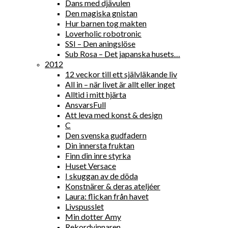
Dans med djävulen
Den magiska gnistan
Hur barnen tog makten
Loverholic robotronic
SSI – Den aningslöse
Sub Rosa – Det japanska husets…
2012
12 veckor till ett självläkande liv
All in – när livet är allt eller inget
Alltid i mitt hjärta
AnsvarsFull
Att leva med konst & design
C
Den svenska gudfadern
Din innersta fruktan
Finn din inre styrka
Huset Versace
I skuggan av de döda
Konstnärer & deras ateljéer
Laura: flickan från havet
Livspusslet
Min dotter Amy
Rekordvinnaren