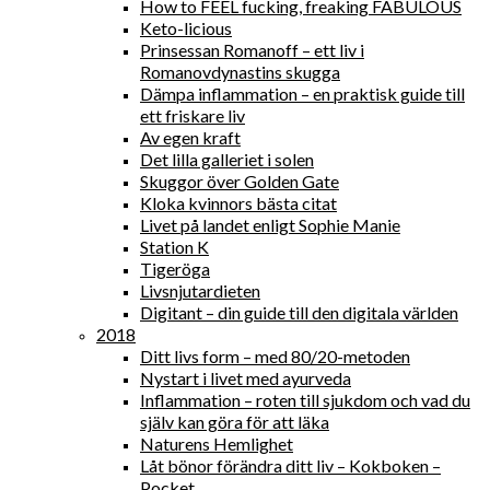
How to FEEL fucking, freaking FABULOUS
Keto-licious
Prinsessan Romanoff – ett liv i
Romanovdynastins skugga
Dämpa inflammation – en praktisk guide till
ett friskare liv
Av egen kraft
Det lilla galleriet i solen
Skuggor över Golden Gate
Kloka kvinnors bästa citat
Livet på landet enligt Sophie Manie
Station K
Tigeröga
Livsnjutardieten
Digitant – din guide till den digitala världen
2018
Ditt livs form – med 80/20-metoden
Nystart i livet med ayurveda
Inflammation – roten till sjukdom och vad du
själv kan göra för att läka
Naturens Hemlighet
Låt bönor förändra ditt liv – Kokboken –
Pocket