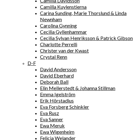
Camilla Davidsson
Camilla Kuylenstierna
Carina Sunding, Marie Thorslund & Linda
Newnham
Carolina Gynning
Cecilia Gyllenhammar
Cecilia Sylvan Henriksson & Patrick Gibson
Charlotte Perrelli
Christer van der Kwast
Crystal Renn
D-F
David Andersson
David Eberhard
Deborah Ball
Elin Mellerstedt & Johanna Stillman
Emma Igelström
Erik Hörstadius
Eva Forsberg Schinkler
Eva Rusz
Eva Sanner
Ewa Meruk
Ewa Wigenheim
Felicia Welander