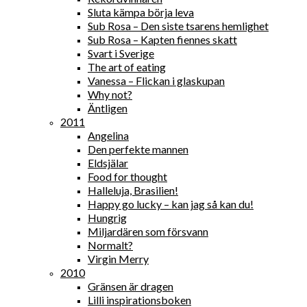
Sluta kämpa börja leva
Sub Rosa – Den siste tsarens hemlighet
Sub Rosa – Kapten fiennes skatt
Svart i Sverige
The art of eating
Vanessa – Flickan i glaskupan
Why not?
Äntligen
2011
Angelina
Den perfekte mannen
Eldsjälar
Food for thought
Halleluja, Brasilien!
Happy go lucky – kan jag så kan du!
Hungrig
Miljardären som försvann
Normalt?
Virgin Merry
2010
Gränsen är dragen
Lilli inspirationsboken