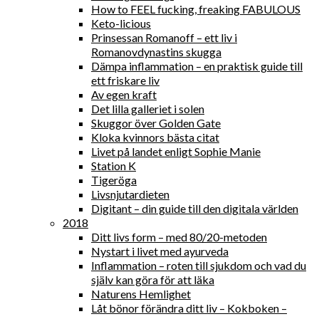
How to FEEL fucking, freaking FABULOUS
Keto-licious
Prinsessan Romanoff – ett liv i
Romanovdynastins skugga
Dämpa inflammation – en praktisk guide till
ett friskare liv
Av egen kraft
Det lilla galleriet i solen
Skuggor över Golden Gate
Kloka kvinnors bästa citat
Livet på landet enligt Sophie Manie
Station K
Tigeröga
Livsnjutardieten
Digitant – din guide till den digitala världen
2018
Ditt livs form – med 80/20-metoden
Nystart i livet med ayurveda
Inflammation – roten till sjukdom och vad du
själv kan göra för att läka
Naturens Hemlighet
Låt bönor förändra ditt liv – Kokboken –