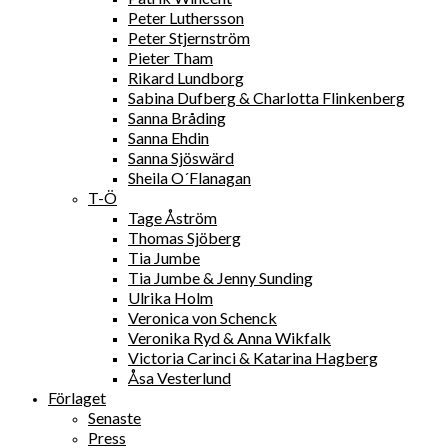
Peter Luthersson
Peter Stjernström
Pieter Tham
Rikard Lundborg
Sabina Dufberg & Charlotta Flinkenberg
Sanna Bråding
Sanna Ehdin
Sanna Sjöswärd
Sheila O´Flanagan
T-Ö
Tage Åström
Thomas Sjöberg
Tia Jumbe
Tia Jumbe & Jenny Sunding
Ulrika Holm
Veronica von Schenck
Veronika Ryd & Anna Wikfalk
Victoria Carinci & Katarina Hagberg
Åsa Vesterlund
Förlaget
Senaste
Press