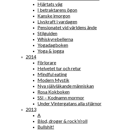
Hjärtats väg
I betraktarens ögon
Kanske imorgon
Livskraft i vardagen
Pensionatet vid världens ände
Stilguiden
Whiskyrebellerna
Yogadagboken
Yoga & jogga
2014
Förlorare
Helvetet tur och retur
Mindful eating
Modern Mystik
Nya självläkande människan
Rosa Kokboken
SSI – Kodnamn mormor
Under Vintergatans alla stjärnor
2013
A
Blod, droger & rock’n’roll
Bullshit!