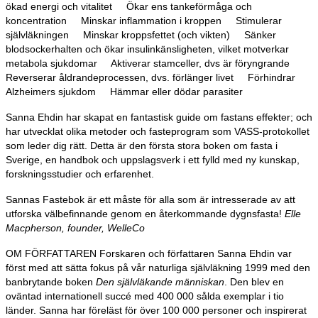
ökad energi och vitalitet Ökar ens tankeförmåga och
koncentration Minskar inflammation i kroppen Stimulerar
självläkningen Minskar kroppsfettet (och vikten) Sänker
blodsockerhalten och ökar insulinkänsligheten, vilket motverkar
metabola sjukdomar Aktiverar stamceller, dvs är föryngrande
Reverserar åldrandeprocessen, dvs. förlänger livet Förhindrar
Alzheimers sjukdom Hämmar eller dödar parasiter
Sanna Ehdin har skapat en fantastisk guide om fastans effekter; och
har utvecklat olika metoder och fasteprogram som VASS-protokollet
som leder dig rätt. Detta är den första stora boken om fasta i
Sverige, en handbok och uppslagsverk i ett fylld med ny kunskap,
forskningsstudier och erfarenhet.
Sannas Fastebok är ett måste för alla som är intresserade av att
utforska välbefinnande genom en återkommande dygnsfasta!
Elle
Macpherson, founder, WelleCo
OM FÖRFATTAREN Forskaren och författaren Sanna Ehdin var
först med att sätta fokus på vår naturliga självläkning 1999 med den
banbrytande boken
Den självläkande människan
. Den blev en
oväntad internationell succé med 400 000 sålda exemplar i tio
länder. Sanna har föreläst för över 100 000 personer och inspirerat