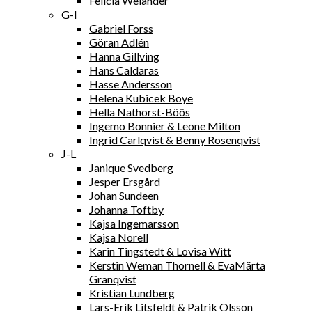
Felicia Welander
G-I
Gabriel Forss
Göran Adlén
Hanna Gillving
Hans Caldaras
Hasse Andersson
Helena Kubicek Boye
Hella Nathorst-Böös
Ingemo Bonnier & Leone Milton
Ingrid Carlqvist & Benny Rosenqvist
J-L
Janique Svedberg
Jesper Ersgård
Johan Sundeen
Johanna Toftby
Kajsa Ingemarsson
Kajsa Norell
Karin Tingstedt & Lovisa Witt
Kerstin Weman Thornell & EvaMärta
Granqvist
Kristian Lundberg
Lars-Erik Litsfeldt & Patrik Olsson