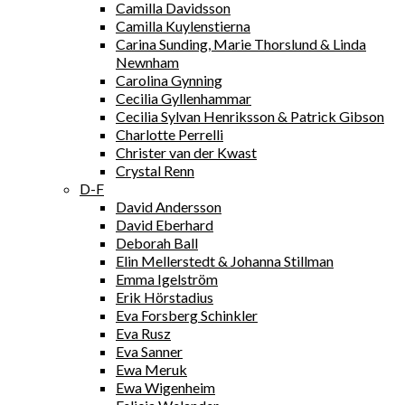
Camilla Davidsson
Camilla Kuylenstierna
Carina Sunding, Marie Thorslund & Linda
Newnham
Carolina Gynning
Cecilia Gyllenhammar
Cecilia Sylvan Henriksson & Patrick Gibson
Charlotte Perrelli
Christer van der Kwast
Crystal Renn
D-F
David Andersson
David Eberhard
Deborah Ball
Elin Mellerstedt & Johanna Stillman
Emma Igelström
Erik Hörstadius
Eva Forsberg Schinkler
Eva Rusz
Eva Sanner
Ewa Meruk
Ewa Wigenheim