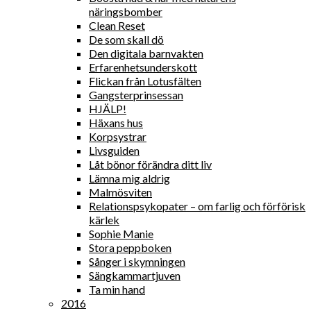
näringsbomber
Clean Reset
De som skall dö
Den digitala barnvakten
Erfarenhetsunderskott
Flickan från Lotusfälten
Gangsterprinsessan
HJÄLP!
Häxans hus
Korpsystrar
Livsguiden
Låt bönor förändra ditt liv
Lämna mig aldrig
Malmösviten
Relationspsykopater – om farlig och förförisk
kärlek
Sophie Manie
Stora peppboken
Sånger i skymningen
Sängkammartjuven
Ta min hand
2016