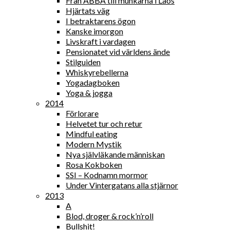
Från ABBA till munkarna i Laos
Hjärtats väg
I betraktarens ögon
Kanske imorgon
Livskraft i vardagen
Pensionatet vid världens ände
Stilguiden
Whiskyrebellerna
Yogadagboken
Yoga & jogga
2014
Förlorare
Helvetet tur och retur
Mindful eating
Modern Mystik
Nya självläkande människan
Rosa Kokboken
SSI – Kodnamn mormor
Under Vintergatans alla stjärnor
2013
A
Blod, droger & rock’n’roll
Bullshit!