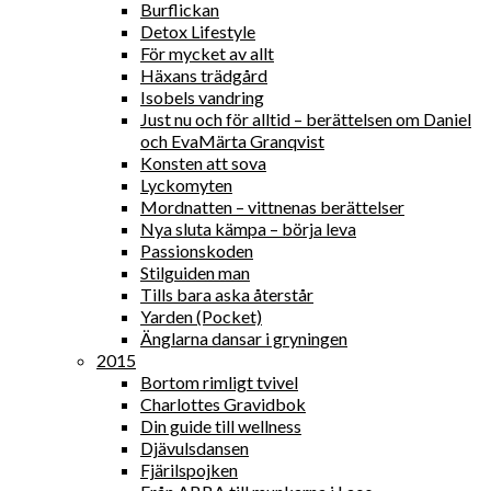
Burflickan
Detox Lifestyle
För mycket av allt
Häxans trädgård
Isobels vandring
Just nu och för alltid – berättelsen om Daniel
och EvaMärta Granqvist
Konsten att sova
Lyckomyten
Mordnatten – vittnenas berättelser
Nya sluta kämpa – börja leva
Passionskoden
Stilguiden man
Tills bara aska återstår
Yarden (Pocket)
Änglarna dansar i gryningen
2015
Bortom rimligt tvivel
Charlottes Gravidbok
Din guide till wellness
Djävulsdansen
Fjärilspojken