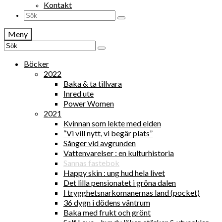
Kontakt
Search
for:
Meny
Search
for:
Böcker
2022
Baka & ta tillvara
Inred ute
Power Women
2021
Kvinnan som lekte med elden
“Vi vill nytt, vi begär plats”
Sånger vid avgrunden
Vattenvarelser : en kulturhistoria
Sannas fastebok
Happy skin : ung hud hela livet
Det lilla pensionatet i gröna dalen
I trygghetsnarkomanernas land (pocket)
36 dygn i dödens väntrum
Baka med frukt och grönt