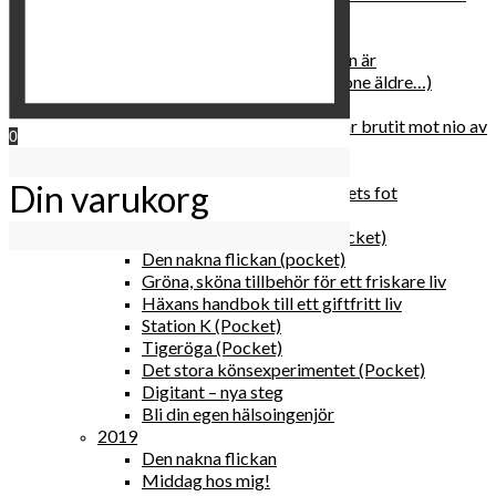
relationen med dig själv
2020
Hur du blir parisisk var du än är
Äldre och klokare (åtminstone äldre…)
Häxans kokbok
Gud gav oss tio bud – jag har brutit mot nio av
0
dem
Blomster & bakverk
Din varukorg
Den lilla vingården vid bergets fot
Happy me
Det lilla galleriet i solen (pocket)
Den nakna flickan (pocket)
Gröna, sköna tillbehör för ett friskare liv
Häxans handbok till ett giftfritt liv
Station K (Pocket)
Tigeröga (Pocket)
Det stora könsexperimentet (Pocket)
Digitant – nya steg
Bli din egen hälsoingenjör
2019
Den nakna flickan
Middag hos mig!