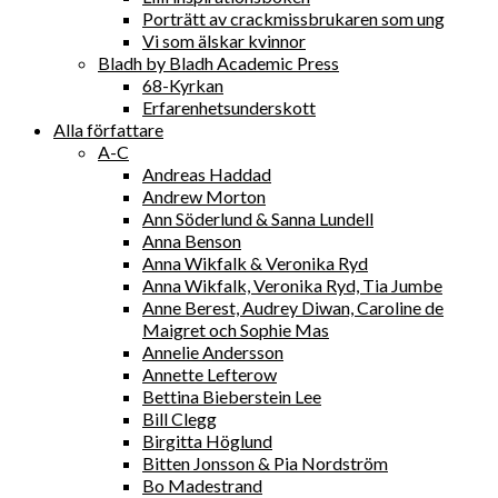
Porträtt av crackmissbrukaren som ung
Vi som älskar kvinnor
Bladh by Bladh Academic Press
68-Kyrkan
Erfarenhetsunderskott
Alla författare
A-C
Andreas Haddad
Andrew Morton
Ann Söderlund & Sanna Lundell
Anna Benson
Anna Wikfalk & Veronika Ryd
Anna Wikfalk, Veronika Ryd, Tia Jumbe
Anne Berest, Audrey Diwan, Caroline de
Maigret och Sophie Mas
Annelie Andersson
Annette Lefterow
Bettina Bieberstein Lee
Bill Clegg
Birgitta Höglund
Bitten Jonsson & Pia Nordström
Bo Madestrand