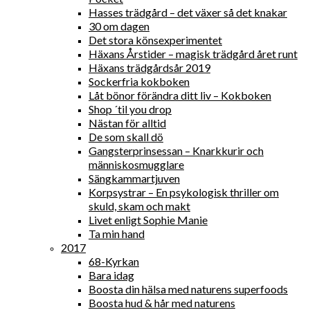
Hasses trädgård – det växer så det knakar
30 om dagen
Det stora könsexperimentet
Häxans Årstider – magisk trädgård året runt
Häxans trädgårdsår 2019
Sockerfria kokboken
Låt bönor förändra ditt liv – Kokboken
Shop ´til you drop
Nästan för alltid
De som skall dö
Gangsterprinsessan – Knarkkurir och
människosmugglare
Sängkammartjuven
Korpsystrar – En psykologisk thriller om
skuld, skam och makt
Livet enligt Sophie Manie
Ta min hand
2017
68-Kyrkan
Bara idag
Boosta din hälsa med naturens superfoods
Boosta hud & hår med naturens