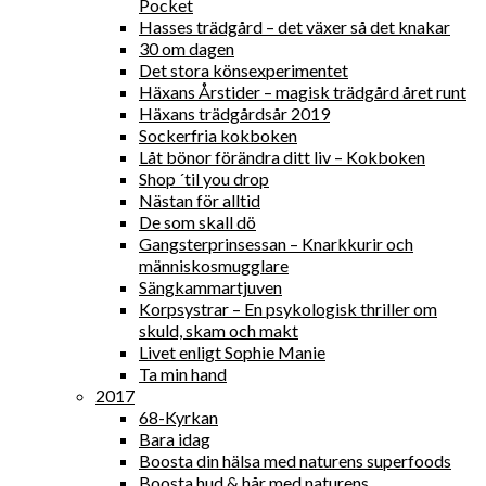
Pocket
Hasses trädgård – det växer så det knakar
30 om dagen
Det stora könsexperimentet
Häxans Årstider – magisk trädgård året runt
Häxans trädgårdsår 2019
Sockerfria kokboken
Låt bönor förändra ditt liv – Kokboken
Shop ´til you drop
Nästan för alltid
De som skall dö
Gangsterprinsessan – Knarkkurir och
människosmugglare
Sängkammartjuven
Korpsystrar – En psykologisk thriller om
skuld, skam och makt
Livet enligt Sophie Manie
Ta min hand
2017
68-Kyrkan
Bara idag
Boosta din hälsa med naturens superfoods
Boosta hud & hår med naturens