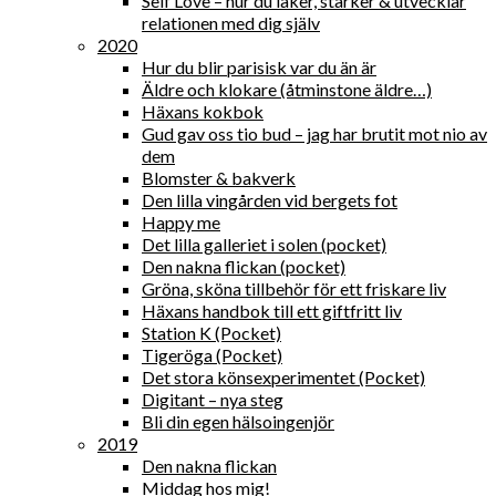
Self Love – hur du läker, stärker & utvecklar
relationen med dig själv
2020
Hur du blir parisisk var du än är
Äldre och klokare (åtminstone äldre…)
Häxans kokbok
Gud gav oss tio bud – jag har brutit mot nio av
dem
Blomster & bakverk
Den lilla vingården vid bergets fot
Happy me
Det lilla galleriet i solen (pocket)
Den nakna flickan (pocket)
Gröna, sköna tillbehör för ett friskare liv
Häxans handbok till ett giftfritt liv
Station K (Pocket)
Tigeröga (Pocket)
Det stora könsexperimentet (Pocket)
Digitant – nya steg
Bli din egen hälsoingenjör
2019
Den nakna flickan
Middag hos mig!