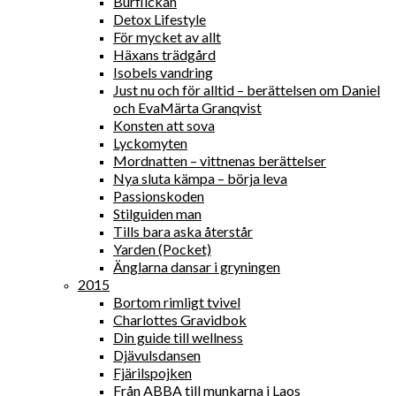
Burflickan
Detox Lifestyle
För mycket av allt
Häxans trädgård
Isobels vandring
Just nu och för alltid – berättelsen om Daniel
och EvaMärta Granqvist
Konsten att sova
Lyckomyten
Mordnatten – vittnenas berättelser
Nya sluta kämpa – börja leva
Passionskoden
Stilguiden man
Tills bara aska återstår
Yarden (Pocket)
Änglarna dansar i gryningen
2015
Bortom rimligt tvivel
Charlottes Gravidbok
Din guide till wellness
Djävulsdansen
Fjärilspojken
Från ABBA till munkarna i Laos