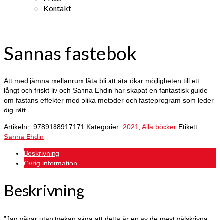
Kontakt
Sannas fastebok
Att med jämna mellanrum låta bli att äta ökar möjligheten till ett
långt och friskt liv och Sanna Ehdin har skapat en fantastisk guide
om fastans effekter med olika metoder och fasteprogram som leder
dig rätt.
Artikelnr:
9789188917171
Kategorier:
2021
,
Alla böcker
Etikett:
Sanna Ehdin
Beskrivning
Övrig information
Beskrivning
”Jag vågar utan tvekan säga att detta är en av de mest välskrivna