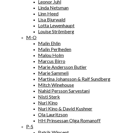
Leonor Juhl
Linda Netsman
Linn Heed
Lisa Bjurwald
Lotta Lewenhaupt
Louise Strömberg
M-O
Malin Ehlin
Malin Perlheden
Malou Holm
Marcus Birro
Marie Andersson Butler
Marie Sammeli
Martina Johansson & Ralf Sundberg
Mitch Winehouse
Nahid Persson Sarvestani
Nisti Sterk
Nuri Kino
Nuri Kino & David Kushner
Ola Lauritzson
HH Prinsessan Olga Romanoff
P-S
Patrik Wincent