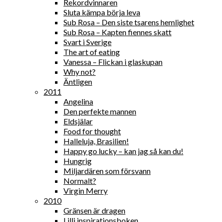
Rekordvinnaren
Sluta kämpa börja leva
Sub Rosa – Den siste tsarens hemlighet
Sub Rosa – Kapten fiennes skatt
Svart i Sverige
The art of eating
Vanessa – Flickan i glaskupan
Why not?
Äntligen
2011
Angelina
Den perfekte mannen
Eldsjälar
Food for thought
Halleluja, Brasilien!
Happy go lucky – kan jag så kan du!
Hungrig
Miljardären som försvann
Normalt?
Virgin Merry
2010
Gränsen är dragen
Lilli inspirationsboken