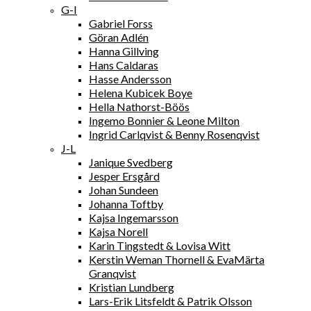
G-I
Gabriel Forss
Göran Adlén
Hanna Gillving
Hans Caldaras
Hasse Andersson
Helena Kubicek Boye
Hella Nathorst-Böös
Ingemo Bonnier & Leone Milton
Ingrid Carlqvist & Benny Rosenqvist
J-L
Janique Svedberg
Jesper Ersgård
Johan Sundeen
Johanna Toftby
Kajsa Ingemarsson
Kajsa Norell
Karin Tingstedt & Lovisa Witt
Kerstin Weman Thornell & EvaMärta
Granqvist
Kristian Lundberg
Lars-Erik Litsfeldt & Patrik Olsson