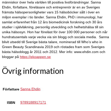
människor över hela världen till positiva livsförändringar. Sanna
Ehdin, författare, föreläsare och entreprenör är en av Sveriges
främsta hälsopersonligheter vars 15 hälsoböcker sålt i över en
miljon exemplar i tio länder. Sanna Ehdin, PhD i immunologi, har
samlat erfarenhet från 12 års biomedicinsk forskning och 30 års
studier i självläkning, personlig utveckling och helhetshälsa till sin
unika hälsosyn. Hon har föreläst för över 100 000 personer och når
hundratusentals varje vecka via sin blogg och sociala media. Sanna
blivit utsedd till Sverige bästa talare, nominerad till Who’s who in
Green Beauty Scandinavia 2019 och röstades fram som Sveriges
bästa hälsoblogg år 2011 och 2012. Mer info: www.ehdin.com och
bloggar på
https://ekoappen.se
Övrig information
Sanna Ehdin
Författare
9789188917171
ISBN