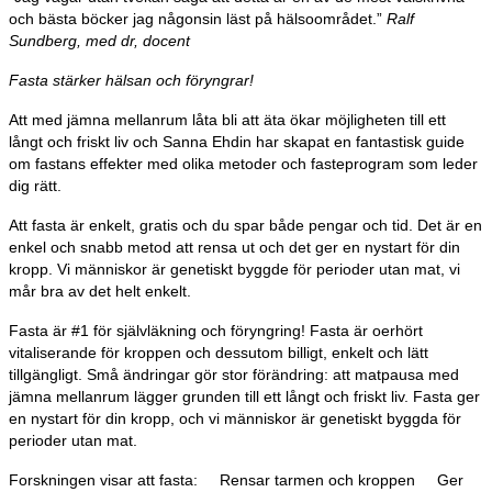
och bästa böcker jag någonsin läst på hälsoområdet.”
Ralf
Sundberg, med dr, docent
Fasta stärker hälsan och föryngrar!
Att med jämna mellanrum låta bli att äta ökar möjligheten till ett
långt och friskt liv och Sanna Ehdin har skapat en fantastisk guide
om fastans effekter med olika metoder och fasteprogram som leder
dig rätt.
Att fasta är enkelt, gratis och du spar både pengar och tid. Det är en
enkel och snabb metod att rensa ut och det ger en nystart för din
kropp. Vi människor är genetiskt byggde för perioder utan mat, vi
mår bra av det helt enkelt.
Fasta är #1 för självläkning och föryngring! Fasta är oerhört
vitaliserande för kroppen och dessutom billigt, enkelt och lätt
tillgängligt. Små ändringar gör stor förändring: att matpausa med
jämna mellanrum lägger grunden till ett långt och friskt liv. Fasta ger
en nystart för din kropp, och vi människor är genetiskt byggda för
perioder utan mat.
Forskningen visar att fasta: Rensar tarmen och kroppen Ger