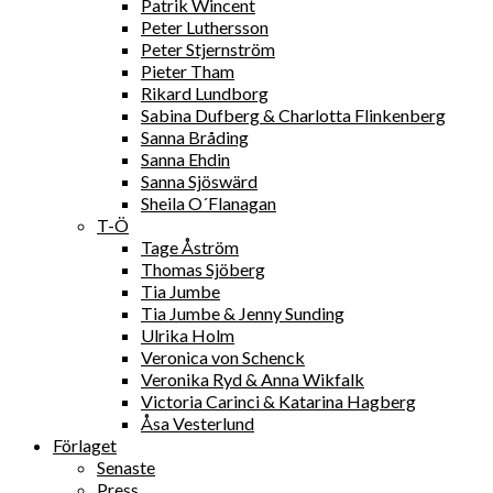
Patrik Wincent
Peter Luthersson
Peter Stjernström
Pieter Tham
Rikard Lundborg
Sabina Dufberg & Charlotta Flinkenberg
Sanna Bråding
Sanna Ehdin
Sanna Sjöswärd
Sheila O´Flanagan
T-Ö
Tage Åström
Thomas Sjöberg
Tia Jumbe
Tia Jumbe & Jenny Sunding
Ulrika Holm
Veronica von Schenck
Veronika Ryd & Anna Wikfalk
Victoria Carinci & Katarina Hagberg
Åsa Vesterlund
Förlaget
Senaste
Press