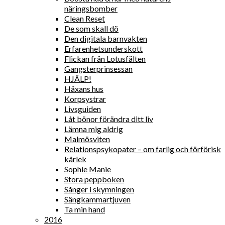
näringsbomber
Clean Reset
De som skall dö
Den digitala barnvakten
Erfarenhetsunderskott
Flickan från Lotusfälten
Gangsterprinsessan
HJÄLP!
Häxans hus
Korpsystrar
Livsguiden
Låt bönor förändra ditt liv
Lämna mig aldrig
Malmösviten
Relationspsykopater – om farlig och förförisk
kärlek
Sophie Manie
Stora peppboken
Sånger i skymningen
Sängkammartjuven
Ta min hand
2016