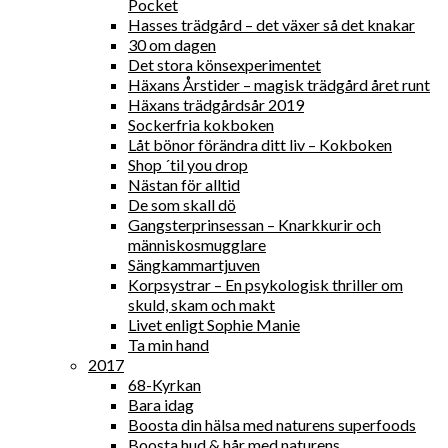
Pocket
Hasses trädgård – det växer så det knakar
30 om dagen
Det stora könsexperimentet
Häxans Årstider – magisk trädgård året runt
Häxans trädgårdsår 2019
Sockerfria kokboken
Låt bönor förändra ditt liv – Kokboken
Shop ´til you drop
Nästan för alltid
De som skall dö
Gangsterprinsessan – Knarkkurir och
människosmugglare
Sängkammartjuven
Korpsystrar – En psykologisk thriller om
skuld, skam och makt
Livet enligt Sophie Manie
Ta min hand
2017
68-Kyrkan
Bara idag
Boosta din hälsa med naturens superfoods
Boosta hud & hår med naturens