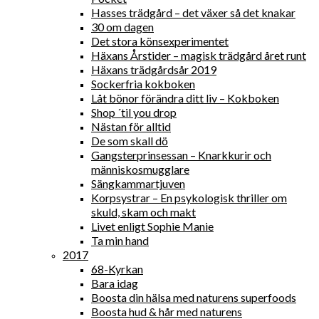
Hasses trädgård – det växer så det knakar
30 om dagen
Det stora könsexperimentet
Häxans Årstider – magisk trädgård året runt
Häxans trädgårdsår 2019
Sockerfria kokboken
Låt bönor förändra ditt liv – Kokboken
Shop ´til you drop
Nästan för alltid
De som skall dö
Gangsterprinsessan – Knarkkurir och
människosmugglare
Sängkammartjuven
Korpsystrar – En psykologisk thriller om
skuld, skam och makt
Livet enligt Sophie Manie
Ta min hand
2017
68-Kyrkan
Bara idag
Boosta din hälsa med naturens superfoods
Boosta hud & hår med naturens