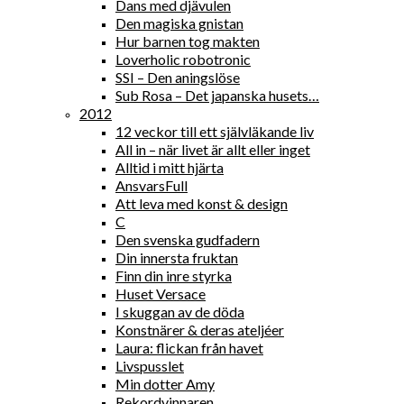
Dans med djävulen
Den magiska gnistan
Hur barnen tog makten
Loverholic robotronic
SSI – Den aningslöse
Sub Rosa – Det japanska husets…
2012
12 veckor till ett självläkande liv
All in – när livet är allt eller inget
Alltid i mitt hjärta
AnsvarsFull
Att leva med konst & design
C
Den svenska gudfadern
Din innersta fruktan
Finn din inre styrka
Huset Versace
I skuggan av de döda
Konstnärer & deras ateljéer
Laura: flickan från havet
Livspusslet
Min dotter Amy
Rekordvinnaren