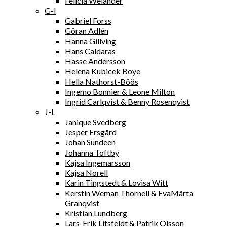
Felicia Welander
G-I
Gabriel Forss
Göran Adlén
Hanna Gillving
Hans Caldaras
Hasse Andersson
Helena Kubicek Boye
Hella Nathorst-Böös
Ingemo Bonnier & Leone Milton
Ingrid Carlqvist & Benny Rosenqvist
J-L
Janique Svedberg
Jesper Ersgård
Johan Sundeen
Johanna Toftby
Kajsa Ingemarsson
Kajsa Norell
Karin Tingstedt & Lovisa Witt
Kerstin Weman Thornell & EvaMärta
Granqvist
Kristian Lundberg
Lars-Erik Litsfeldt & Patrik Olsson