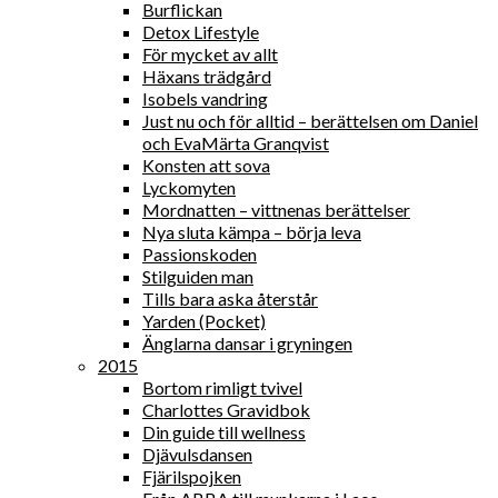
Burflickan
Detox Lifestyle
För mycket av allt
Häxans trädgård
Isobels vandring
Just nu och för alltid – berättelsen om Daniel
och EvaMärta Granqvist
Konsten att sova
Lyckomyten
Mordnatten – vittnenas berättelser
Nya sluta kämpa – börja leva
Passionskoden
Stilguiden man
Tills bara aska återstår
Yarden (Pocket)
Änglarna dansar i gryningen
2015
Bortom rimligt tvivel
Charlottes Gravidbok
Din guide till wellness
Djävulsdansen
Fjärilspojken