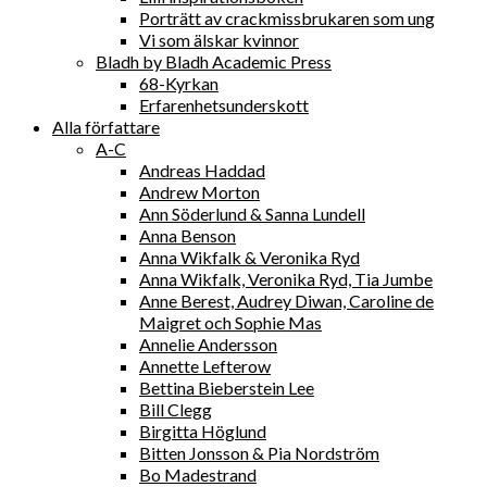
Porträtt av crackmissbrukaren som ung
Vi som älskar kvinnor
Bladh by Bladh Academic Press
68-Kyrkan
Erfarenhetsunderskott
Alla författare
A-C
Andreas Haddad
Andrew Morton
Ann Söderlund & Sanna Lundell
Anna Benson
Anna Wikfalk & Veronika Ryd
Anna Wikfalk, Veronika Ryd, Tia Jumbe
Anne Berest, Audrey Diwan, Caroline de
Maigret och Sophie Mas
Annelie Andersson
Annette Lefterow
Bettina Bieberstein Lee
Bill Clegg
Birgitta Höglund
Bitten Jonsson & Pia Nordström
Bo Madestrand