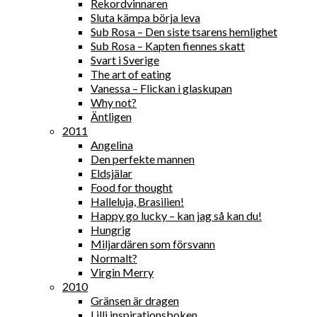
Rekordvinnaren
Sluta kämpa börja leva
Sub Rosa – Den siste tsarens hemlighet
Sub Rosa – Kapten fiennes skatt
Svart i Sverige
The art of eating
Vanessa – Flickan i glaskupan
Why not?
Äntligen
2011
Angelina
Den perfekte mannen
Eldsjälar
Food for thought
Halleluja, Brasilien!
Happy go lucky – kan jag så kan du!
Hungrig
Miljardären som försvann
Normalt?
Virgin Merry
2010
Gränsen är dragen
Lilli inspirationsboken