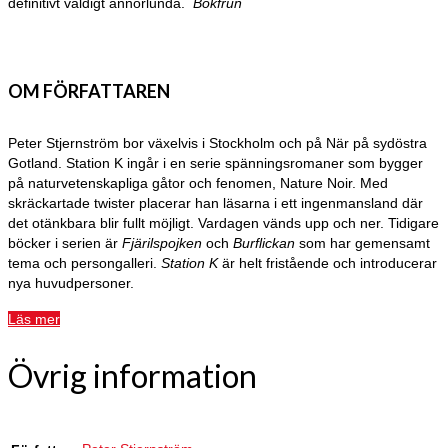
definitivt väldigt annorlunda.
Bokfrun
OM FÖRFATTAREN
Peter Stjernström bor växelvis i Stockholm och på När på sydöstra
Gotland. Station K ingår i en serie spänningsromaner som bygger
på naturvetenskapliga gåtor och fenomen, Nature Noir. Med
skräckartade twister placerar han läsarna i ett ingenmansland där
det otänkbara blir fullt möjligt. Vardagen vänds upp och ner. Tidigare
böcker i serien är
Fjärilspojken
och
Burflickan
som har gemensamt
tema och persongalleri.
Station K
är helt fristående och introducerar
nya huvudpersoner.
Läs mer
Övrig information