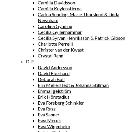
Camilla Davidsson
Camilla Kuylenstierna
Carina Sunding, Marie Thorslund & Linda
Newnham
Carolina Gynning
Cecilia Gyllenhammar
Cecilia Sylvan Henriksson & Patrick Gibson
Charlotte Perrelli
Christer van der Kwast
Crystal Renn
D-F
David Andersson
David Eberhard
Deborah Ball
Elin Mellerstedt & Johanna Stillman
Emma Igelström
Erik Hörstadius
Eva Forsberg Schinkler
Eva Rusz
Eva Sanner
Ewa Meruk
Ewa Wigenheim