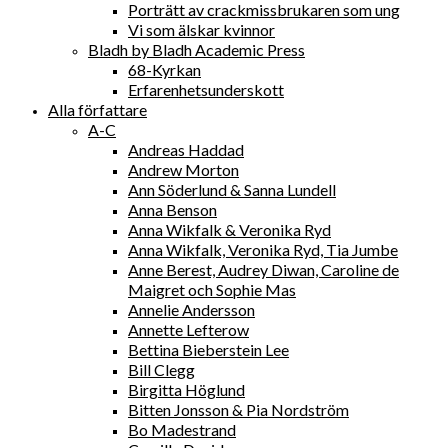
Porträtt av crackmissbrukaren som ung
Vi som älskar kvinnor
Bladh by Bladh Academic Press
68-Kyrkan
Erfarenhetsunderskott
Alla författare
A-C
Andreas Haddad
Andrew Morton
Ann Söderlund & Sanna Lundell
Anna Benson
Anna Wikfalk & Veronika Ryd
Anna Wikfalk, Veronika Ryd, Tia Jumbe
Anne Berest, Audrey Diwan, Caroline de
Maigret och Sophie Mas
Annelie Andersson
Annette Lefterow
Bettina Bieberstein Lee
Bill Clegg
Birgitta Höglund
Bitten Jonsson & Pia Nordström
Bo Madestrand