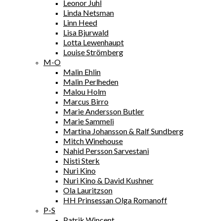
Leonor Juhl
Linda Netsman
Linn Heed
Lisa Bjurwald
Lotta Lewenhaupt
Louise Strömberg
M-O
Malin Ehlin
Malin Perlheden
Malou Holm
Marcus Birro
Marie Andersson Butler
Marie Sammeli
Martina Johansson & Ralf Sundberg
Mitch Winehouse
Nahid Persson Sarvestani
Nisti Sterk
Nuri Kino
Nuri Kino & David Kushner
Ola Lauritzson
HH Prinsessan Olga Romanoff
P-S
Patrik Wincent