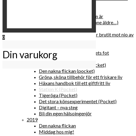
relationen med dig själv
2020
Hur du blir parisisk var du än är
Äldre och klokare (åtminstone äldre…)
Häxans kokbok
Gud gav oss tio bud – jag har brutit mot nio av
0
dem
Blomster & bakverk
Din varukorg
Den lilla vingården vid bergets fot
Happy me
Det lilla galleriet i solen (pocket)
Den nakna flickan (pocket)
Gröna, sköna tillbehör för ett friskare liv
Häxans handbok till ett giftfritt liv
Station K (Pocket)
Tigeröga (Pocket)
Det stora könsexperimentet (Pocket)
Digitant – nya steg
Bli din egen hälsoingenjör
2019
Den nakna flickan
Middag hos mig!