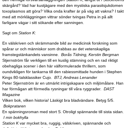
skärgård? Vad har kustjägare med den mystiska parasitsjukdomen
toxoplasmos att göra? Vilka onda krafter är på väg att vakna? I takt
med att mörkläggningen vittrar sönder tvingas Petra in på allt
farligare vägar i sitt sökande efter sanningen.
Sagt om
Station K
:
En välskriven och skrämmande bild av medicinsk forskning som
spårar ur och människor som drabbas av det vetenskapliga
framstegstänkandets vansinne.
Borås Tidning, Kerstin Bergman
Stjernström får verkligen till en kuslig stämning och en rad riktigt
obehagliga scener i den här välformulerade thrillern, som
oundvikligen för tankarna till den rabiessmittade hunden i Stephen
Kings 80-talsklassiker Cujo.
BTJ, Andreas Lenander
Peter Stjernström är en utmärkt intrigskapare och miljömålare. Han
har förmågan att förmedla rysningar till våra ryggrader.
DAST
Magazine
Vilken bok, vilken historia! Läskigt bra bladvändare. Betyg 5/5.
Bokprataren
En spänningsroman med stort S. Otroligt spännande till sista sidan.
I min bokhylla
Station K
var mycket bra, ruggig, välskriven, spännande och