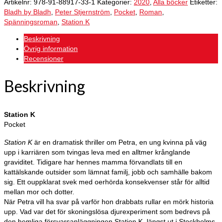
Artikelnr:
978-91-88917-33-1
Kategorier:
2020
,
Alla böcker
Etiketter:
Bladh by Bladh
,
Peter Stjernström
,
Pocket
,
Roman
,
Spänningsroman
,
Station K
Beskrivning
Övrig information
Recensioner
Beskrivning
Station K
Pocket
Station K
är en dramatisk thriller om Petra, en ung kvinna på väg
upp i karriären som tvingas leva med en alltmer krånglande
graviditet. Tidigare har hennes mamma förvandlats till en
kattälskande outsider som lämnat familj, jobb och samhälle bakom
sig. Ett ouppklarat svek med oerhörda konsekvenser står för alltid
mellan mor och dotter.
När Petra vill ha svar på varför hon drabbats rullar en mörk historia
upp. Vad var det för skoningslösa djurexperiment som bedrevs på
den hemliga försvarsanläggningen Station K, längst ut i Stockholms