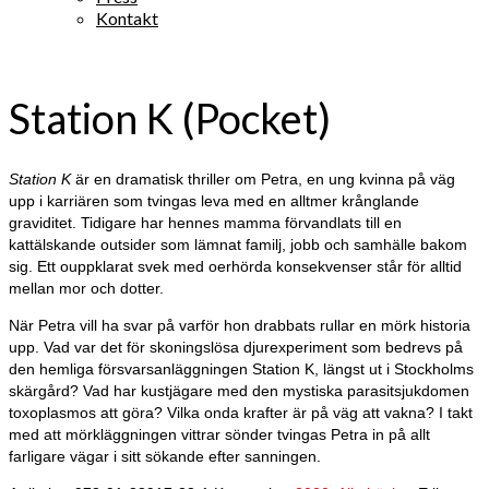
Kontakt
Station K (Pocket)
Station K
är en dramatisk thriller om Petra, en ung kvinna på väg
upp i karriären som tvingas leva med en alltmer krånglande
graviditet. Tidigare har hennes mamma förvandlats till en
kattälskande outsider som lämnat familj, jobb och samhälle bakom
sig. Ett ouppklarat svek med oerhörda konsekvenser står för alltid
mellan mor och dotter.
När Petra vill ha svar på varför hon drabbats rullar en mörk historia
upp. Vad var det för skoningslösa djurexperiment som bedrevs på
den hemliga försvarsanläggningen Station K, längst ut i Stockholms
skärgård? Vad har kustjägare med den mystiska parasitsjukdomen
toxoplasmos att göra? Vilka onda krafter är på väg att vakna? I takt
med att mörkläggningen vittrar sönder tvingas Petra in på allt
farligare vägar i sitt sökande efter sanningen.