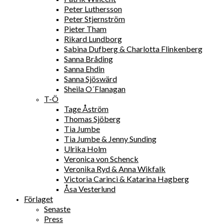
Peter Luthersson
Peter Stjernström
Pieter Tham
Rikard Lundborg
Sabina Dufberg & Charlotta Flinkenberg
Sanna Bråding
Sanna Ehdin
Sanna Sjöswärd
Sheila O´Flanagan
T-Ö
Tage Åström
Thomas Sjöberg
Tia Jumbe
Tia Jumbe & Jenny Sunding
Ulrika Holm
Veronica von Schenck
Veronika Ryd & Anna Wikfalk
Victoria Carinci & Katarina Hagberg
Åsa Vesterlund
Förlaget
Senaste
Press