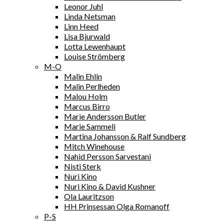
Leonor Juhl
Linda Netsman
Linn Heed
Lisa Bjurwald
Lotta Lewenhaupt
Louise Strömberg
M-O
Malin Ehlin
Malin Perlheden
Malou Holm
Marcus Birro
Marie Andersson Butler
Marie Sammeli
Martina Johansson & Ralf Sundberg
Mitch Winehouse
Nahid Persson Sarvestani
Nisti Sterk
Nuri Kino
Nuri Kino & David Kushner
Ola Lauritzson
HH Prinsessan Olga Romanoff
P-S