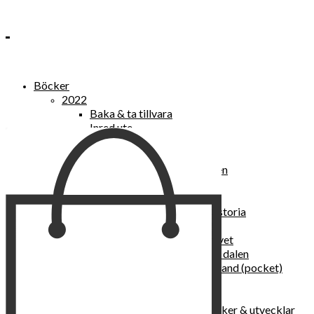
Böcker
2022
Baka & ta tillvara
Inred ute
Power Women
2021
Kvinnan som lekte med elden
“Vi vill nytt, vi begär plats”
Sånger vid avgrunden
Vattenvarelser : en kulturhistoria
Sannas fastebok
Happy skin : ung hud hela livet
Det lilla pensionatet i gröna dalen
I trygghetsnarkomanernas land (pocket)
36 dygn i dödens väntrum
Baka med frukt och grönt
Self Love – hur du läker, stärker & utvecklar