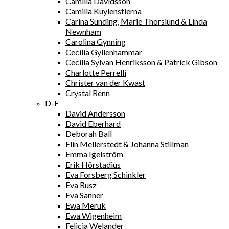
Camilla Davidsson
Camilla Kuylenstierna
Carina Sunding, Marie Thorslund & Linda
Newnham
Carolina Gynning
Cecilia Gyllenhammar
Cecilia Sylvan Henriksson & Patrick Gibson
Charlotte Perrelli
Christer van der Kwast
Crystal Renn
D-F
David Andersson
David Eberhard
Deborah Ball
Elin Mellerstedt & Johanna Stillman
Emma Igelström
Erik Hörstadius
Eva Forsberg Schinkler
Eva Rusz
Eva Sanner
Ewa Meruk
Ewa Wigenheim
Felicia Welander