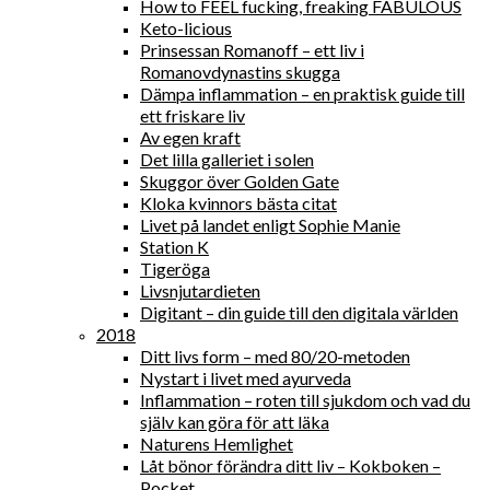
How to FEEL fucking, freaking FABULOUS
Keto-licious
Prinsessan Romanoff – ett liv i
Romanovdynastins skugga
Dämpa inflammation – en praktisk guide till
ett friskare liv
Av egen kraft
Det lilla galleriet i solen
Skuggor över Golden Gate
Kloka kvinnors bästa citat
Livet på landet enligt Sophie Manie
Station K
Tigeröga
Livsnjutardieten
Digitant – din guide till den digitala världen
2018
Ditt livs form – med 80/20-metoden
Nystart i livet med ayurveda
Inflammation – roten till sjukdom och vad du
själv kan göra för att läka
Naturens Hemlighet
Låt bönor förändra ditt liv – Kokboken –
Pocket