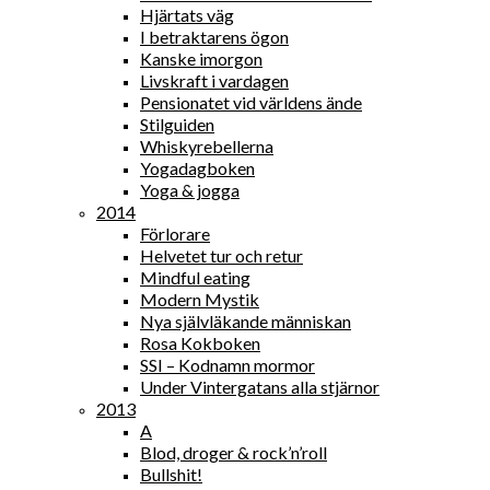
Hjärtats väg
I betraktarens ögon
Kanske imorgon
Livskraft i vardagen
Pensionatet vid världens ände
Stilguiden
Whiskyrebellerna
Yogadagboken
Yoga & jogga
2014
Förlorare
Helvetet tur och retur
Mindful eating
Modern Mystik
Nya självläkande människan
Rosa Kokboken
SSI – Kodnamn mormor
Under Vintergatans alla stjärnor
2013
A
Blod, droger & rock’n’roll
Bullshit!