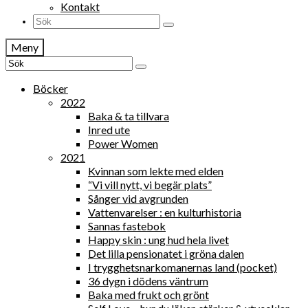
Kontakt
Search
for:
Meny
Search
for:
Böcker
2022
Baka & ta tillvara
Inred ute
Power Women
2021
Kvinnan som lekte med elden
“Vi vill nytt, vi begär plats”
Sånger vid avgrunden
Vattenvarelser : en kulturhistoria
Sannas fastebok
Happy skin : ung hud hela livet
Det lilla pensionatet i gröna dalen
I trygghetsnarkomanernas land (pocket)
36 dygn i dödens väntrum
Baka med frukt och grönt