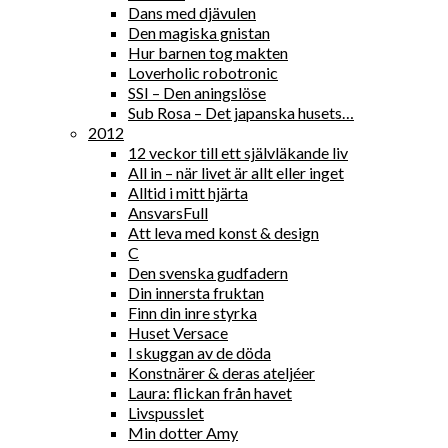
Dans med djävulen
Den magiska gnistan
Hur barnen tog makten
Loverholic robotronic
SSI – Den aningslöse
Sub Rosa – Det japanska husets…
2012
12 veckor till ett självläkande liv
All in – när livet är allt eller inget
Alltid i mitt hjärta
AnsvarsFull
Att leva med konst & design
C
Den svenska gudfadern
Din innersta fruktan
Finn din inre styrka
Huset Versace
I skuggan av de döda
Konstnärer & deras ateljéer
Laura: flickan från havet
Livspusslet
Min dotter Amy