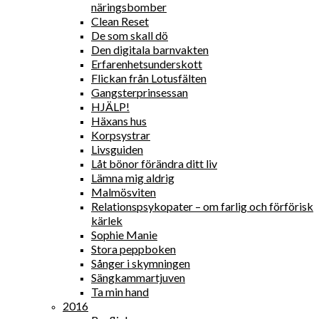
näringsbomber
Clean Reset
De som skall dö
Den digitala barnvakten
Erfarenhetsunderskott
Flickan från Lotusfälten
Gangsterprinsessan
HJÄLP!
Häxans hus
Korpsystrar
Livsguiden
Låt bönor förändra ditt liv
Lämna mig aldrig
Malmösviten
Relationspsykopater – om farlig och förförisk
kärlek
Sophie Manie
Stora peppboken
Sånger i skymningen
Sängkammartjuven
Ta min hand
2016