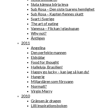
Sluta kämpa börja leva
Sub Rosa – Den siste tsarens hemlighet
Sub Rosa – Kapten fiennes skatt
Svart i Sverige
The art of eating
Vanessa – Flickan i glaskupan
Why not?
Äntligen
2011
Angelina
Den perfekte mannen
Eldsjälar
Food for thought
Halleluja, Brasilien!
Happy go lucky – kan jag så kan du!
Hungrig
Miljardären som försvann
Normalt?
Virgin Merry
2010
Gränsen är dragen
Lilli inspirationsboken