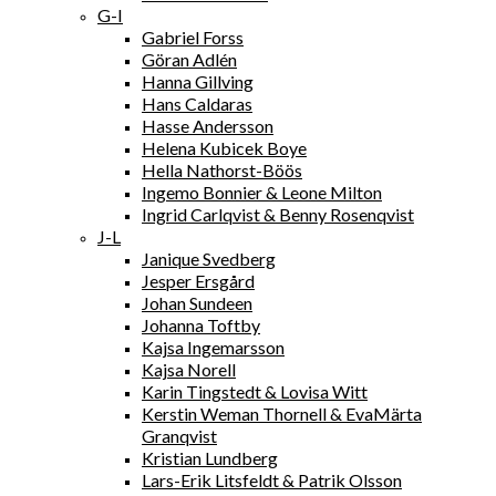
G-I
Gabriel Forss
Göran Adlén
Hanna Gillving
Hans Caldaras
Hasse Andersson
Helena Kubicek Boye
Hella Nathorst-Böös
Ingemo Bonnier & Leone Milton
Ingrid Carlqvist & Benny Rosenqvist
J-L
Janique Svedberg
Jesper Ersgård
Johan Sundeen
Johanna Toftby
Kajsa Ingemarsson
Kajsa Norell
Karin Tingstedt & Lovisa Witt
Kerstin Weman Thornell & EvaMärta
Granqvist
Kristian Lundberg
Lars-Erik Litsfeldt & Patrik Olsson