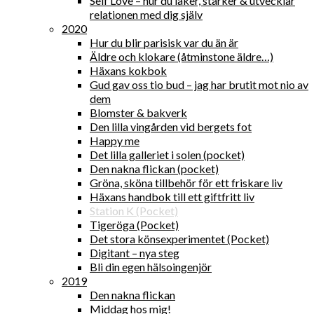
Self Love – hur du läker, stärker & utvecklar
relationen med dig själv
2020
Hur du blir parisisk var du än är
Äldre och klokare (åtminstone äldre…)
Häxans kokbok
Gud gav oss tio bud – jag har brutit mot nio av
dem
Blomster & bakverk
Den lilla vingården vid bergets fot
Happy me
Det lilla galleriet i solen (pocket)
Den nakna flickan (pocket)
Gröna, sköna tillbehör för ett friskare liv
Häxans handbok till ett giftfritt liv
Station K (Pocket)
Tigeröga (Pocket)
Det stora könsexperimentet (Pocket)
Digitant – nya steg
Bli din egen hälsoingenjör
2019
Den nakna flickan
Middag hos mig!