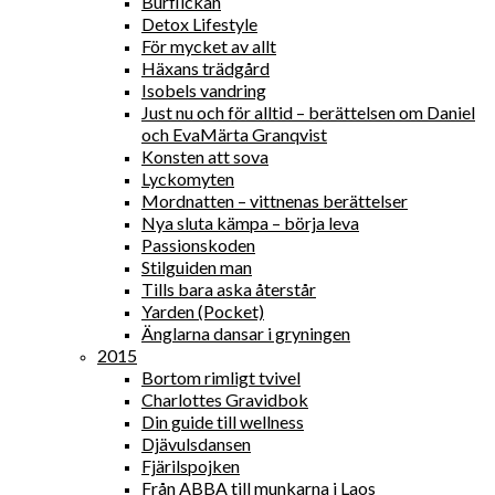
Burflickan
Detox Lifestyle
För mycket av allt
Häxans trädgård
Isobels vandring
Just nu och för alltid – berättelsen om Daniel
och EvaMärta Granqvist
Konsten att sova
Lyckomyten
Mordnatten – vittnenas berättelser
Nya sluta kämpa – börja leva
Passionskoden
Stilguiden man
Tills bara aska återstår
Yarden (Pocket)
Änglarna dansar i gryningen
2015
Bortom rimligt tvivel
Charlottes Gravidbok
Din guide till wellness
Djävulsdansen
Fjärilspojken
Från ABBA till munkarna i Laos