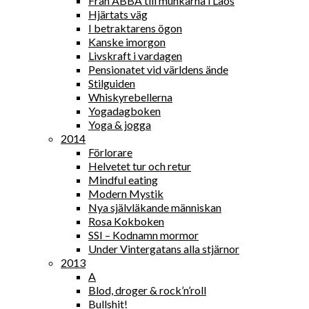
Från ABBA till munkarna i Laos
Hjärtats väg
I betraktarens ögon
Kanske imorgon
Livskraft i vardagen
Pensionatet vid världens ände
Stilguiden
Whiskyrebellerna
Yogadagboken
Yoga & jogga
2014
Förlorare
Helvetet tur och retur
Mindful eating
Modern Mystik
Nya självläkande människan
Rosa Kokboken
SSI – Kodnamn mormor
Under Vintergatans alla stjärnor
2013
A
Blod, droger & rock’n’roll
Bullshit!