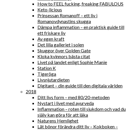
How to FEEL fucking, freaking FABULOUS
Keto-licious
Prinsessan Romanoff – ett liv i
Romanovdynastins skugga
Dämpa inflammation – en praktisk guide till
ett friskare liv
Av egen kraft
Det lilla galleriet i solen
Skuggor över Golden Gate
Kloka kvinnors bästa citat
Livet på landet enligt Sophie Manie
Station K
Tigeröga
Livsnjutardieten
Digitant – din guide till den digitala världen
2018
Ditt livs form – med 80/20-metoden
Nystart i livet med ayurveda
Inflammation – roten till sjukdom och vad du
själv kan göra för att läka
Naturens Hemlighet
Låt bönor förändra ditt liv – Kokboken –