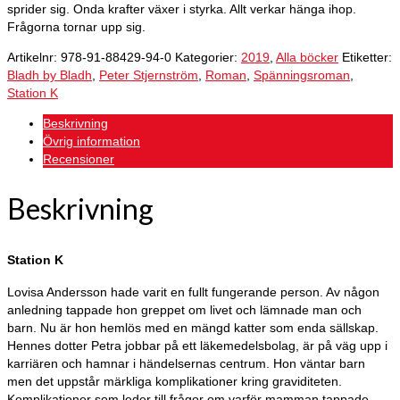
sprider sig. Onda krafter växer i styrka. Allt verkar hänga ihop.
Frågorna tornar upp sig.
Artikelnr:
978-91-88429-94-0
Kategorier:
2019
,
Alla böcker
Etiketter:
Bladh by Bladh
,
Peter Stjernström
,
Roman
,
Spänningsroman
,
Station K
Beskrivning
Övrig information
Recensioner
Beskrivning
Station K
Lovisa Andersson hade varit en fullt fungerande person. Av någon
anledning tappade hon greppet om livet och lämnade man och
barn. Nu är hon hemlös med en mängd katter som enda sällskap.
Hennes dotter Petra jobbar på ett läkemedelsbolag, är på väg upp i
karriären och hamnar i händelsernas centrum. Hon väntar barn
men det uppstår märkliga komplikationer kring graviditeten.
Komplikationer som leder till frågor om varför mamman tappade