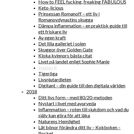
How to FEEL fucking, freaking FABULOUS
Keto-licious
Prinsessan Romanoff – ett liv i
Romanovdynastins skugga
Dämpa inflammation – en praktisk guide till
ett friskare liv
Av egen kraft
Det lilla galleriet i solen
Skuggor över Golden Gate
Kloka kvinnors bästa citat
Livet på landet enligt Sophie Manie
Station K
Tigeröga
Livsnjutardieten
Digitant – din guide till den digitala världen
2018
Ditt livs form – med 80/20-metoden
Nystart i livet med ayurveda
Inflammation – roten till sjukdom och vad du
själv kan göra för att läka
Naturens Hemlighet
Låt bönor förändra ditt liv – Kokboken –
Pocket