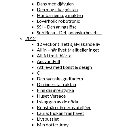
Dans med djävulen
Den magiska gnistan
Hur barnen tog makten
Loverholic robotronic
SSI – Den aningslöse
Sub Rosa – Det japanska husets…
2012
12 veckor till ett självläkande liv
All in – när livet är allt eller inget
Alltid i mitt hjärta
AnsvarsFull
Att leva med konst & design
C
Den svenska gudfadern
Din innersta fruktan
Finn din inre styrka
Huset Versace
I skuggan av de döda
Konstnärer & deras ateljéer
Laura: flickan från havet
Livspusslet
Min dotter Amy