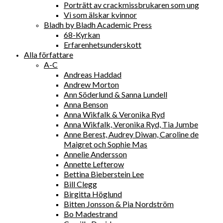
Porträtt av crackmissbrukaren som ung
Vi som älskar kvinnor
Bladh by Bladh Academic Press
68-Kyrkan
Erfarenhetsunderskott
Alla författare
A-C
Andreas Haddad
Andrew Morton
Ann Söderlund & Sanna Lundell
Anna Benson
Anna Wikfalk & Veronika Ryd
Anna Wikfalk, Veronika Ryd, Tia Jumbe
Anne Berest, Audrey Diwan, Caroline de
Maigret och Sophie Mas
Annelie Andersson
Annette Lefterow
Bettina Bieberstein Lee
Bill Clegg
Birgitta Höglund
Bitten Jonsson & Pia Nordström
Bo Madestrand