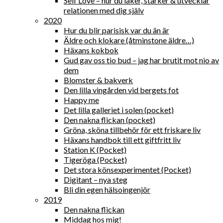
Self Love – hur du läker, stärker & utvecklar
relationen med dig själv
2020
Hur du blir parisisk var du än är
Äldre och klokare (åtminstone äldre…)
Häxans kokbok
Gud gav oss tio bud – jag har brutit mot nio av
dem
Blomster & bakverk
Den lilla vingården vid bergets fot
Happy me
Det lilla galleriet i solen (pocket)
Den nakna flickan (pocket)
Gröna, sköna tillbehör för ett friskare liv
Häxans handbok till ett giftfritt liv
Station K (Pocket)
Tigeröga (Pocket)
Det stora könsexperimentet (Pocket)
Digitant – nya steg
Bli din egen hälsoingenjör
2019
Den nakna flickan
Middag hos mig!