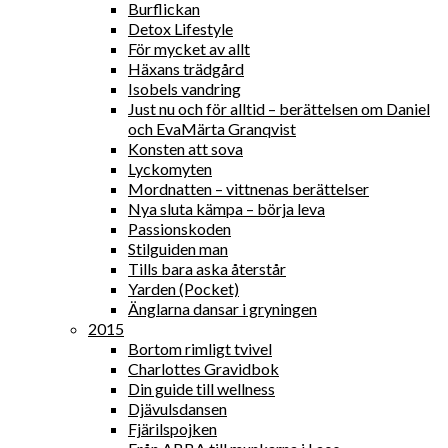
Burflickan
Detox Lifestyle
För mycket av allt
Häxans trädgård
Isobels vandring
Just nu och för alltid – berättelsen om Daniel
och EvaMärta Granqvist
Konsten att sova
Lyckomyten
Mordnatten – vittnenas berättelser
Nya sluta kämpa – börja leva
Passionskoden
Stilguiden man
Tills bara aska återstår
Yarden (Pocket)
Änglarna dansar i gryningen
2015
Bortom rimligt tvivel
Charlottes Gravidbok
Din guide till wellness
Djävulsdansen
Fjärilspojken