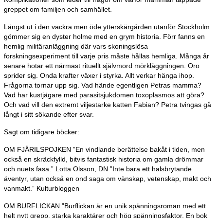
greppet om familjen och samhället.
Längst ut i den vackra men öde ytterskärgården utanför Stockholm
gömmer sig en dyster holme med en grym historia. Förr fanns en
hemlig militäranläggning där vars skoningslösa
forskningsexperiment till varje pris måste hållas hemliga. Många år
senare hotar ett närmast rituellt självmord mörkläggningen. Oro
sprider sig. Onda krafter växer i styrka. Allt verkar hänga ihop.
Frågorna tornar upp sig. Vad hände egentligen Petras mamma?
Vad har kustjägare med parasitsjukdomen toxoplasmos att göra?
Och vad vill den extremt viljestarke katten Fabian? Petra tvingas gå
långt i sitt sökande efter svar.
Sagt om tidigare böcker:
OM FJÄRILSPOJKEN ”En vindlande berättelse bakåt i tiden, men
också en skräckfylld, bitvis fantastisk historia om gamla drömmar
och nuets fasa.” Lotta Olsson, DN ”Inte bara ett halsbrytande
äventyr, utan också en ond saga om vänskap, vetenskap, makt och
vanmakt.” Kulturbloggen
OM BURFLICKAN ”Burflickan är en unik spänningsroman med ett
helt nytt grepp, starka karaktärer och hög spänningsfaktor. En bok