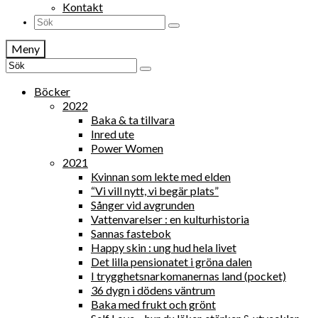
Kontakt
Search
for:
Meny
Search
for:
Böcker
2022
Baka & ta tillvara
Inred ute
Power Women
2021
Kvinnan som lekte med elden
“Vi vill nytt, vi begär plats”
Sånger vid avgrunden
Vattenvarelser : en kulturhistoria
Sannas fastebok
Happy skin : ung hud hela livet
Det lilla pensionatet i gröna dalen
I trygghetsnarkomanernas land (pocket)
36 dygn i dödens väntrum
Baka med frukt och grönt