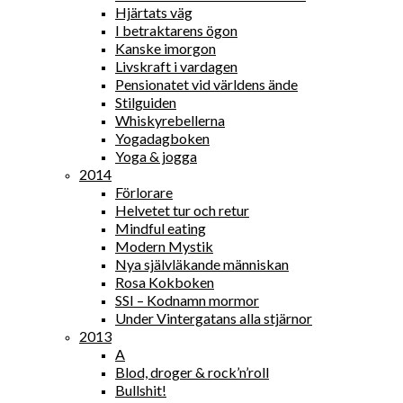
Hjärtats väg
I betraktarens ögon
Kanske imorgon
Livskraft i vardagen
Pensionatet vid världens ände
Stilguiden
Whiskyrebellerna
Yogadagboken
Yoga & jogga
2014
Förlorare
Helvetet tur och retur
Mindful eating
Modern Mystik
Nya självläkande människan
Rosa Kokboken
SSI – Kodnamn mormor
Under Vintergatans alla stjärnor
2013
A
Blod, droger & rock’n’roll
Bullshit!