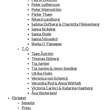
Peter Luthersson
Peter Stjernström
Pieter Tham
Rikard Lundborg
Sabina Dufberg & Charlotta Flinkenberg
Sanna Bråding
Sanna Ehdin
Sanna Sjöswärd
Sheila O´Flanagan
T-Ö
Tage Åström
Thomas Sjöberg
Tia Jumbe
Tia Jumbe & Jenny Sunding
Ulrika Holm
Veronica von Schenck
Veronika Ryd & Anna Wikfalk
Victoria Carinci & Katarina Hagberg
Åsa Vesterlund
Förlaget
Senaste
Press