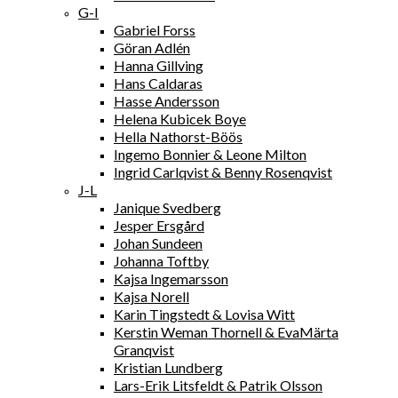
G-I
Gabriel Forss
Göran Adlén
Hanna Gillving
Hans Caldaras
Hasse Andersson
Helena Kubicek Boye
Hella Nathorst-Böös
Ingemo Bonnier & Leone Milton
Ingrid Carlqvist & Benny Rosenqvist
J-L
Janique Svedberg
Jesper Ersgård
Johan Sundeen
Johanna Toftby
Kajsa Ingemarsson
Kajsa Norell
Karin Tingstedt & Lovisa Witt
Kerstin Weman Thornell & EvaMärta
Granqvist
Kristian Lundberg
Lars-Erik Litsfeldt & Patrik Olsson