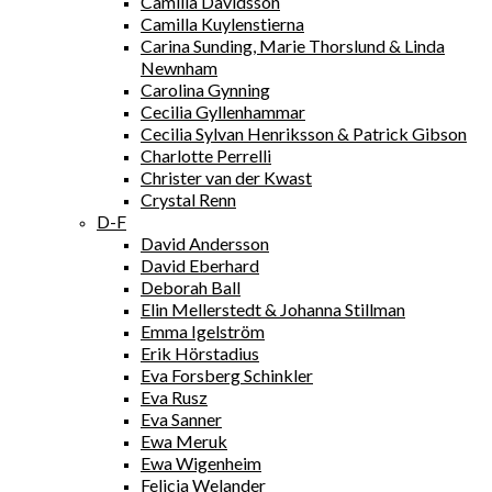
Camilla Davidsson
Camilla Kuylenstierna
Carina Sunding, Marie Thorslund & Linda
Newnham
Carolina Gynning
Cecilia Gyllenhammar
Cecilia Sylvan Henriksson & Patrick Gibson
Charlotte Perrelli
Christer van der Kwast
Crystal Renn
D-F
David Andersson
David Eberhard
Deborah Ball
Elin Mellerstedt & Johanna Stillman
Emma Igelström
Erik Hörstadius
Eva Forsberg Schinkler
Eva Rusz
Eva Sanner
Ewa Meruk
Ewa Wigenheim
Felicia Welander