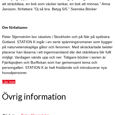
att sträckläsa, en bok som väcker tankar, en bok att minnas.” Anna
Jansson, författare ”Oj så bra. Betyg 5/5.” Svenska Böcker
Om författaren
Peter Stjernström bor växelvis i Stockholm och på När på sydöstra
Gotland. STATION K ingår i en serie spänningsromaner som bygger
på naturvetenskapliga gåtor och fenomen. Med skräckartade twister
placerar han läsarna i ett ingenmansland där det otänkbara blir fullt
möjligt. Vardagen vänds upp och ner. Tidigare böcker i serien är
Fjärilspojken och Burflickan som har gemensamt tema och
persongalleri. STATION K är helt fristående och introducerar nya
huvudpersoner.
Läs mer
Övrig information