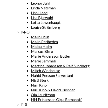
Leonor Juhl
Linda Netsman
Linn Heed
Lisa Bjurwald
Lotta Lewenhaupt
Louise Strömberg
M-O
Malin Ehlin
Malin Perlheden
Malou Holm
Marcus Birro
Marie Andersson Butler
Marie Sammeli
Martina Johansson & Ralf Sundberg
Mitch Winehouse
Nahid Persson Sarvestani
Nisti Sterk
Nuri Kino
Nuri Kino & David Kushner
Ola Lauritzson
HH Prinsessan Olga Romanoff
P-S