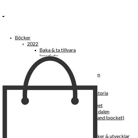
Böcker
2022
Baka & ta tillvara
Inred ute
Power Women
2021
Kvinnan som lekte med elden
“Vi vill nytt, vi begär plats”
Sånger vid avgrunden
Vattenvarelser : en kulturhistoria
Sannas fastebok
Happy skin : ung hud hela livet
Det lilla pensionatet i gröna dalen
I trygghetsnarkomanernas land (pocket)
36 dygn i dödens väntrum
Baka med frukt och grönt
Self Love – hur du läker, stärker & utvecklar