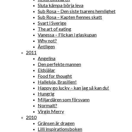
Sluta kämpa börja leva
Sub Rosa – Den siste tsarens hemlighet
Sub Rosa – Kapten fiennes skatt
Svart i Sverige
The art of eating
Vanessa – Flickan i glaskupan
Why not?
Äntligen
2011
Angelina
Den perfekte mannen
Eldsjälar
Food for thought
Halleluja, Brasilien!
Happy go lucky – kan jag så kan du!
Hungrig
Miljardären som försvann
Normalt?
Virgin Merry
2010
Gränsen är dragen
Lilli inspirationsboken