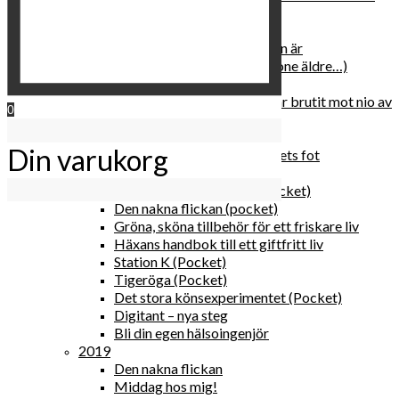
relationen med dig själv
2020
Hur du blir parisisk var du än är
Äldre och klokare (åtminstone äldre…)
Häxans kokbok
Gud gav oss tio bud – jag har brutit mot nio av
0
dem
Blomster & bakverk
Din varukorg
Den lilla vingården vid bergets fot
Happy me
Det lilla galleriet i solen (pocket)
Den nakna flickan (pocket)
Gröna, sköna tillbehör för ett friskare liv
Häxans handbok till ett giftfritt liv
Station K (Pocket)
Tigeröga (Pocket)
Det stora könsexperimentet (Pocket)
Digitant – nya steg
Bli din egen hälsoingenjör
2019
Den nakna flickan
Middag hos mig!