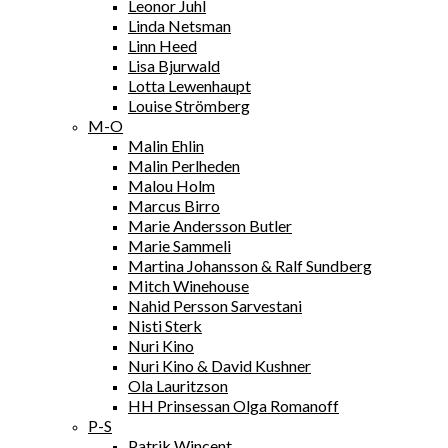
Leonor Juhl
Linda Netsman
Linn Heed
Lisa Bjurwald
Lotta Lewenhaupt
Louise Strömberg
M-O
Malin Ehlin
Malin Perlheden
Malou Holm
Marcus Birro
Marie Andersson Butler
Marie Sammeli
Martina Johansson & Ralf Sundberg
Mitch Winehouse
Nahid Persson Sarvestani
Nisti Sterk
Nuri Kino
Nuri Kino & David Kushner
Ola Lauritzson
HH Prinsessan Olga Romanoff
P-S
Patrik Wincent