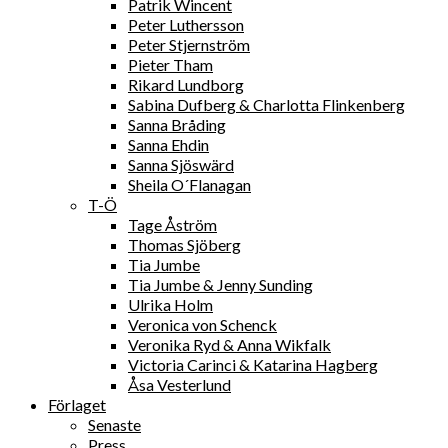
Patrik Wincent
Peter Luthersson
Peter Stjernström
Pieter Tham
Rikard Lundborg
Sabina Dufberg & Charlotta Flinkenberg
Sanna Bråding
Sanna Ehdin
Sanna Sjöswärd
Sheila O´Flanagan
T-Ö
Tage Åström
Thomas Sjöberg
Tia Jumbe
Tia Jumbe & Jenny Sunding
Ulrika Holm
Veronica von Schenck
Veronika Ryd & Anna Wikfalk
Victoria Carinci & Katarina Hagberg
Åsa Vesterlund
Förlaget
Senaste
Press