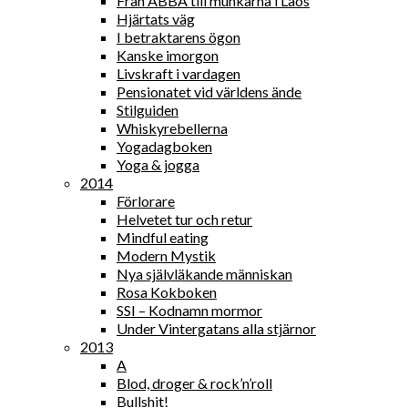
Från ABBA till munkarna i Laos
Hjärtats väg
I betraktarens ögon
Kanske imorgon
Livskraft i vardagen
Pensionatet vid världens ände
Stilguiden
Whiskyrebellerna
Yogadagboken
Yoga & jogga
2014
Förlorare
Helvetet tur och retur
Mindful eating
Modern Mystik
Nya självläkande människan
Rosa Kokboken
SSI – Kodnamn mormor
Under Vintergatans alla stjärnor
2013
A
Blod, droger & rock’n’roll
Bullshit!