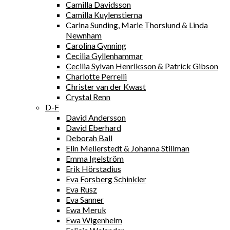
Camilla Davidsson
Camilla Kuylenstierna
Carina Sunding, Marie Thorslund & Linda
Newnham
Carolina Gynning
Cecilia Gyllenhammar
Cecilia Sylvan Henriksson & Patrick Gibson
Charlotte Perrelli
Christer van der Kwast
Crystal Renn
D-F
David Andersson
David Eberhard
Deborah Ball
Elin Mellerstedt & Johanna Stillman
Emma Igelström
Erik Hörstadius
Eva Forsberg Schinkler
Eva Rusz
Eva Sanner
Ewa Meruk
Ewa Wigenheim