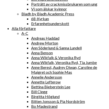
Porträtt av crackmissbrukaren som ung
Vi som älskar kvinnor
Bladh by Bladh Academic Press
68-Kyrkan
Erfarenhetsunderskott
Alla författare
A-C
Andreas Haddad
Andrew Morton
Ann Söderlund & Sanna Lundell
Anna Benson
Anna Wikfalk & Veronika Ryd
Anna Wikfalk, Veronika Ryd, Tia Jumbe
Anne Berest, Audrey Diwan, Caroline de
Maigret och Sophie Mas
Annelie Andersson
Annette Lefterow
Bettina Bieberstein Lee
Bill Clegg
Birgitta Höglund
Bitten Jonsson & Pia Nordström
Bo Madestrand