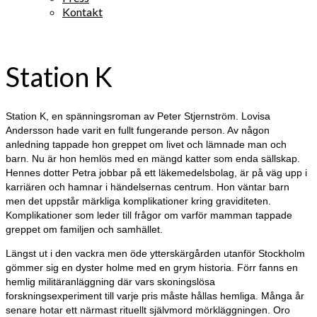
Kontakt
Station K
Station K, en spänningsroman av Peter Stjernström. Lovisa
Andersson hade varit en fullt fungerande person. Av någon
anledning tappade hon greppet om livet och lämnade man och
barn. Nu är hon hemlös med en mängd katter som enda sällskap.
Hennes dotter Petra jobbar på ett läkemedelsbolag, är på väg upp i
karriären och hamnar i händelsernas centrum. Hon väntar barn
men det uppstår märkliga komplikationer kring graviditeten.
Komplikationer som leder till frågor om varför mamman tappade
greppet om familjen och samhället.
Längst ut i den vackra men öde ytterskärgården utanför Stockholm
gömmer sig en dyster holme med en grym historia. Förr fanns en
hemlig militäranläggning där vars skoningslösa
forskningsexperiment till varje pris måste hållas hemliga. Många år
senare hotar ett närmast rituellt självmord mörkläggningen. Oro