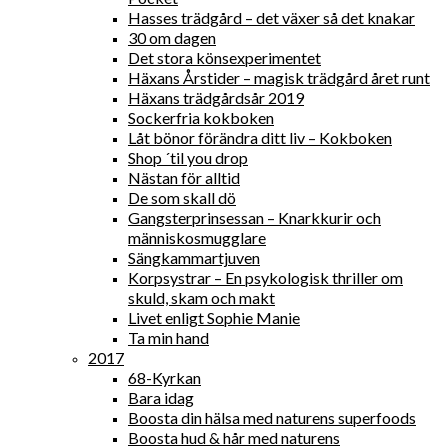
Hasses trädgård – det växer så det knakar
30 om dagen
Det stora könsexperimentet
Häxans Årstider – magisk trädgård året runt
Häxans trädgårdsår 2019
Sockerfria kokboken
Låt bönor förändra ditt liv – Kokboken
Shop ´til you drop
Nästan för alltid
De som skall dö
Gangsterprinsessan – Knarkkurir och
människosmugglare
Sängkammartjuven
Korpsystrar – En psykologisk thriller om
skuld, skam och makt
Livet enligt Sophie Manie
Ta min hand
2017
68-Kyrkan
Bara idag
Boosta din hälsa med naturens superfoods
Boosta hud & hår med naturens