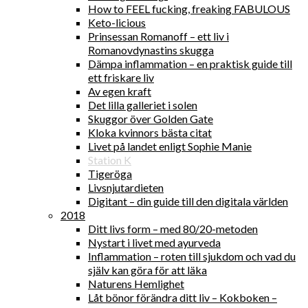
How to FEEL fucking, freaking FABULOUS
Keto-licious
Prinsessan Romanoff – ett liv i
Romanovdynastins skugga
Dämpa inflammation – en praktisk guide till
ett friskare liv
Av egen kraft
Det lilla galleriet i solen
Skuggor över Golden Gate
Kloka kvinnors bästa citat
Livet på landet enligt Sophie Manie
Station K
Tigeröga
Livsnjutardieten
Digitant – din guide till den digitala världen
2018
Ditt livs form – med 80/20-metoden
Nystart i livet med ayurveda
Inflammation – roten till sjukdom och vad du
själv kan göra för att läka
Naturens Hemlighet
Låt bönor förändra ditt liv – Kokboken –