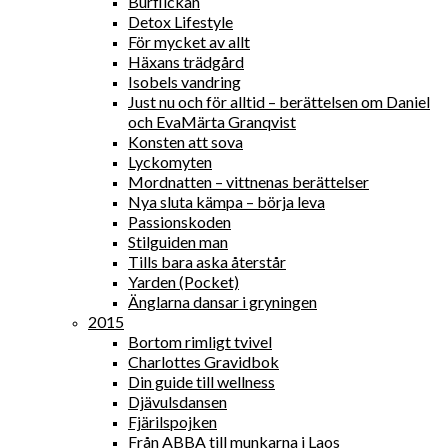
Burflickan
Detox Lifestyle
För mycket av allt
Häxans trädgård
Isobels vandring
Just nu och för alltid – berättelsen om Daniel
och EvaMärta Granqvist
Konsten att sova
Lyckomyten
Mordnatten – vittnenas berättelser
Nya sluta kämpa – börja leva
Passionskoden
Stilguiden man
Tills bara aska återstår
Yarden (Pocket)
Änglarna dansar i gryningen
2015
Bortom rimligt tvivel
Charlottes Gravidbok
Din guide till wellness
Djävulsdansen
Fjärilspojken
Från ABBA till munkarna i Laos