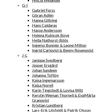
Felicia Welander
G-I
Gabriel Forss
Göran Adlén
Hanna Gillving
Hans Caldaras
Hasse Andersson
Helena Kubicek Boye
Hella Nathorst-Böös
Ingemo Bonnier & Leone Milton
Ingrid Carlqvist & Benny Rosenqvist
J-L
Janique Svedberg
Jesper Ersgård
Johan Sundeen
Johanna Toftby
Kajsa Ingemarsson
Kajsa Norell
Karin Tingstedt & Lovisa Witt
Kerstin Weman Thornell & EvaMärta
Granqvist
Kristian Lundberg
Lars-Erik Litsfeldt & Patrik Olsson