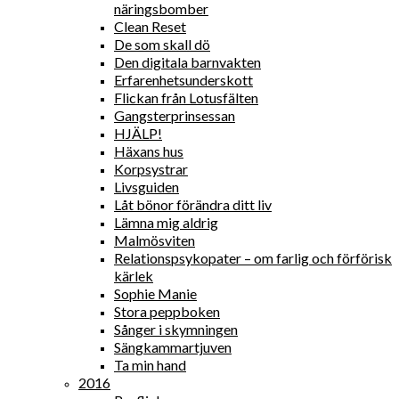
näringsbomber
Clean Reset
De som skall dö
Den digitala barnvakten
Erfarenhetsunderskott
Flickan från Lotusfälten
Gangsterprinsessan
HJÄLP!
Häxans hus
Korpsystrar
Livsguiden
Låt bönor förändra ditt liv
Lämna mig aldrig
Malmösviten
Relationspsykopater – om farlig och förförisk
kärlek
Sophie Manie
Stora peppboken
Sånger i skymningen
Sängkammartjuven
Ta min hand
2016