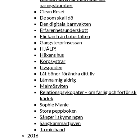
näringsbomber
Clean Reset
De som skall dö
Den digitala barnvakten
Erfarenhetsunderskott
Flickan från Lotusfälten
Gangsterprinsessan
HJÄLP!
Häxans hus
Korpsystrar
Livsguiden
Låt bönor förändra ditt liv
Lämna mig aldrig
Malmösviten
Relationspsykopater – om farlig och förförisk
kärlek
Sophie Manie
Stora peppboken
Sånger i skymningen
Sängkammartjuven
Ta min hand
2016