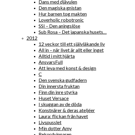
Dans med djävulen
Den magiska gnistan
Hur barnen tog makten
Loverholic robotronic
SSI – Den aningslöse
Sub Rosa – Det japanska husets…
2012
12 veckor till ett självläkande liv
All in – när livet är allt eller inget
Alltid i mitt hjärta
AnsvarsFull
Att leva med konst & design
C
Den svenska gudfadern
Din innersta fruktan
Finn din inre styrka
Huset Versace
I skuggan av de döda
Konstnärer & deras ateljéer
Laura: flickan från havet
Livspusslet
Min dotter Amy
Rekordvinnaren