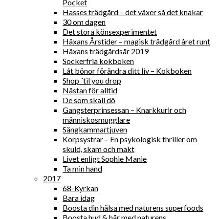
Pocket
Hasses trädgård – det växer så det knakar
30 om dagen
Det stora könsexperimentet
Häxans Årstider – magisk trädgård året runt
Häxans trädgårdsår 2019
Sockerfria kokboken
Låt bönor förändra ditt liv – Kokboken
Shop ´til you drop
Nästan för alltid
De som skall dö
Gangsterprinsessan – Knarkkurir och
människosmugglare
Sängkammartjuven
Korpsystrar – En psykologisk thriller om
skuld, skam och makt
Livet enligt Sophie Manie
Ta min hand
2017
68-Kyrkan
Bara idag
Boosta din hälsa med naturens superfoods
Boosta hud & hår med naturens