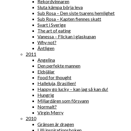
Rekordvinnaren
Sluta kämpa börja leva
Sub Rosa – Den siste tsarens hemlighet
Sub Rosa – Kapten fiennes skatt
Svart i Sverige
The art of eating
Vanessa – Flickan i glaskupan
Why not?
Äntligen
2011
Angelina
Den perfekte mannen
Eldsjälar
Food for thought
Halleluja, Brasilien!
Happy go lucky – kan jag så kan du!
Hungrig
Miljardären som försvann
Normalt?
Virgin Merry
2010
Gränsen är dragen
Lilli inspirationsboken