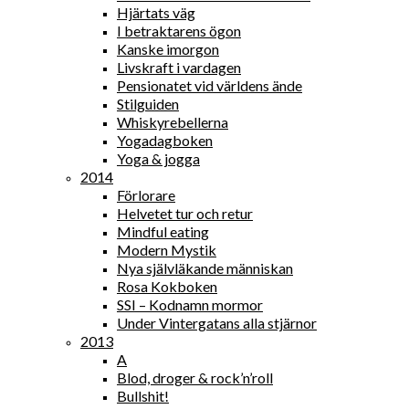
Hjärtats väg
I betraktarens ögon
Kanske imorgon
Livskraft i vardagen
Pensionatet vid världens ände
Stilguiden
Whiskyrebellerna
Yogadagboken
Yoga & jogga
2014
Förlorare
Helvetet tur och retur
Mindful eating
Modern Mystik
Nya självläkande människan
Rosa Kokboken
SSI – Kodnamn mormor
Under Vintergatans alla stjärnor
2013
A
Blod, droger & rock’n’roll
Bullshit!