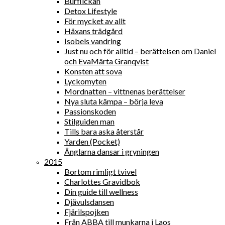
Burflickan
Detox Lifestyle
För mycket av allt
Häxans trädgård
Isobels vandring
Just nu och för alltid – berättelsen om Daniel
och EvaMärta Granqvist
Konsten att sova
Lyckomyten
Mordnatten – vittnenas berättelser
Nya sluta kämpa – börja leva
Passionskoden
Stilguiden man
Tills bara aska återstår
Yarden (Pocket)
Änglarna dansar i gryningen
2015
Bortom rimligt tvivel
Charlottes Gravidbok
Din guide till wellness
Djävulsdansen
Fjärilspojken
Från ABBA till munkarna i Laos