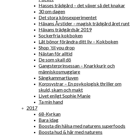
Hasses trädgård – det växer så det knakar
30 om dagen
Det stora könsexperimentet
Häxans Årstider – magisk trädgård året runt
Häxans trädgårdsår 2019
Sockerfria kokboken
Låt bönor förändra ditt liv – Kokboken
Shop ´til you drop
Nästan för alltid
De som skall dö
Gangsterprinsessan – Knarkkurir och
människosmugglare
Sängkammartjuven
Korpsystrar – En psykologisk thriller om
skuld, skam och makt
Livet enligt Sophie Manie
Ta min hand
2017
68-Kyrkan
Bara idag
Boosta din hälsa med naturens superfoods
Boosta hud & hår med naturens