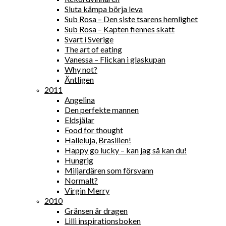
Sluta kämpa börja leva
Sub Rosa – Den siste tsarens hemlighet
Sub Rosa – Kapten fiennes skatt
Svart i Sverige
The art of eating
Vanessa – Flickan i glaskupan
Why not?
Äntligen
2011
Angelina
Den perfekte mannen
Eldsjälar
Food for thought
Halleluja, Brasilien!
Happy go lucky – kan jag så kan du!
Hungrig
Miljardären som försvann
Normalt?
Virgin Merry
2010
Gränsen är dragen
Lilli inspirationsboken