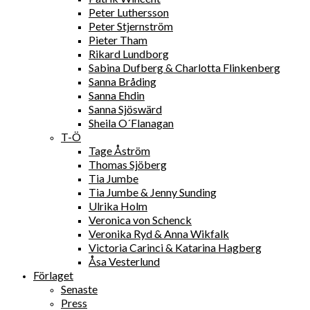
Peter Luthersson
Peter Stjernström
Pieter Tham
Rikard Lundborg
Sabina Dufberg & Charlotta Flinkenberg
Sanna Bråding
Sanna Ehdin
Sanna Sjöswärd
Sheila O´Flanagan
T-Ö
Tage Åström
Thomas Sjöberg
Tia Jumbe
Tia Jumbe & Jenny Sunding
Ulrika Holm
Veronica von Schenck
Veronika Ryd & Anna Wikfalk
Victoria Carinci & Katarina Hagberg
Åsa Vesterlund
Förlaget
Senaste
Press