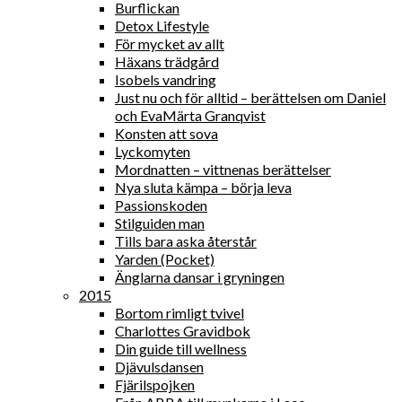
Burflickan
Detox Lifestyle
För mycket av allt
Häxans trädgård
Isobels vandring
Just nu och för alltid – berättelsen om Daniel
och EvaMärta Granqvist
Konsten att sova
Lyckomyten
Mordnatten – vittnenas berättelser
Nya sluta kämpa – börja leva
Passionskoden
Stilguiden man
Tills bara aska återstår
Yarden (Pocket)
Änglarna dansar i gryningen
2015
Bortom rimligt tvivel
Charlottes Gravidbok
Din guide till wellness
Djävulsdansen
Fjärilspojken