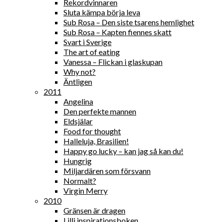
Rekordvinnaren
Sluta kämpa börja leva
Sub Rosa – Den siste tsarens hemlighet
Sub Rosa – Kapten fiennes skatt
Svart i Sverige
The art of eating
Vanessa – Flickan i glaskupan
Why not?
Äntligen
2011
Angelina
Den perfekte mannen
Eldsjälar
Food for thought
Halleluja, Brasilien!
Happy go lucky – kan jag så kan du!
Hungrig
Miljardären som försvann
Normalt?
Virgin Merry
2010
Gränsen är dragen
Lilli inspirationsboken