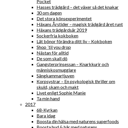
Pocket
Hasses trädgård – det växer så det knakar
30 om dagen
Det stora könsexperimentet
Häxans Årstider – magisk trädgård året runt
Häxans trädgårdsår 2019
Sockerfria kokboken
Låt bönor förändra ditt liv – Kokboken
Shop ´til you drop
Nästan för alltid
De som skall dö
Gangsterprinsessan – Knarkkurir och
människosmugglare
Sängkammartjuven
Korpsystrar – En psykologisk thriller om
skuld, skam och makt
Livet enligt Sophie Manie
Ta min hand
2017
68-Kyrkan
Bara idag
Boosta din hälsa med naturens superfoods
Boosta hud & hår med naturens