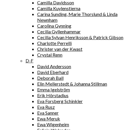
Camilla Davidsson
Camilla Kuylenstierna
Carina Sunding, Marie Thorslund & Linda
Newnham
Carolina Gynning
Cecilia Gyllenhammar
Cecilia Sylvan Henriksson & Patrick Gibson
Charlotte Perrelli
Christer van der Kwast
Crystal Renn
D-F
David Andersson
David Eberhard
Deborah Ball
Elin Mellerstedt & Johanna Stillman
Emma Igelström
Erik Hörstadius
Eva Forsberg Schinkler
Eva Rusz
Eva Sanner
Ewa Meruk
Ewa Wigenheim