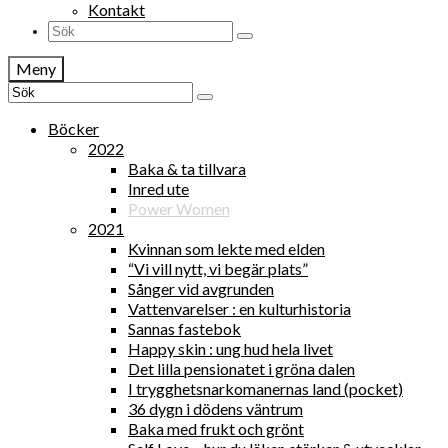
Kontakt
Search
for:
Meny
Search
for:
Böcker
2022
Baka & ta tillvara
Inred ute
Power Women
2021
Kvinnan som lekte med elden
“Vi vill nytt, vi begär plats”
Sånger vid avgrunden
Vattenvarelser : en kulturhistoria
Sannas fastebok
Happy skin : ung hud hela livet
Det lilla pensionatet i gröna dalen
I trygghetsnarkomanernas land (pocket)
36 dygn i dödens väntrum
Baka med frukt och grönt