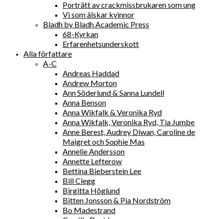
Porträtt av crackmissbrukaren som ung
Vi som älskar kvinnor
Bladh by Bladh Academic Press
68-Kyrkan
Erfarenhetsunderskott
Alla författare
A-C
Andreas Haddad
Andrew Morton
Ann Söderlund & Sanna Lundell
Anna Benson
Anna Wikfalk & Veronika Ryd
Anna Wikfalk, Veronika Ryd, Tia Jumbe
Anne Berest, Audrey Diwan, Caroline de
Maigret och Sophie Mas
Annelie Andersson
Annette Lefterow
Bettina Bieberstein Lee
Bill Clegg
Birgitta Höglund
Bitten Jonsson & Pia Nordström
Bo Madestrand