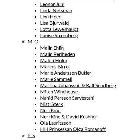
Leonor Juhl
Linda Netsman
Linn Heed
Lisa Bjurwald
Lotta Lewenhaupt
Louise Strömberg
M-O
Malin Ehlin
Malin Perlheden
Malou Holm
Marcus Birro
Marie Andersson Butler
Marie Sammeli
Martina Johansson & Ralf Sundberg
Mitch Winehouse
Nahid Persson Sarvestani
Nisti Sterk
Nuri Kino
Nuri Kino & David Kushner
Ola Lauritzson
HH Prinsessan Olga Romanoff
P-S