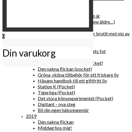
relationen med dig själv
2020
Hur du blir parisisk var du än är
Äldre och klokare (åtminstone äldre…)
Häxans kokbok
Gud gav oss tio bud – jag har brutit mot nio av
0
dem
Blomster & bakverk
Din varukorg
Den lilla vingården vid bergets fot
Happy me
Det lilla galleriet i solen (pocket)
Den nakna flickan (pocket)
Gröna, sköna tillbehör för ett friskare liv
Häxans handbok till ett giftfritt liv
Station K (Pocket)
Tigeröga (Pocket)
Det stora könsexperimentet (Pocket)
Digitant – nya steg
Bli din egen hälsoingenjör
2019
Den nakna flickan
Middag hos mig!