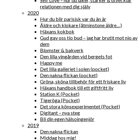
Self Love – hur du läker, stärker & utvecklar
relationen med dig själv
2020
Hur du blir parisisk var du än är
Äldre och klokare (åtminstone äldre…)
Häxans kokbok
Gud gav oss tio bud – jag har brutit mot nio av
dem
Blomster & bakverk
Den lilla vingården vid bergets fot
Happy me
Det lilla galleriet i solen (pocket)
Den nakna flickan (pocket)
Gröna, sköna tillbehör för ett friskare liv
Häxans handbok till ett giftfritt liv
Station K (Pocket)
Tigeröga (Pocket)
Det stora könsexperimentet (Pocket)
Digitant – nya steg
Bli din egen hälsoingenjör
2019
Den nakna flickan
Middag hos mig!