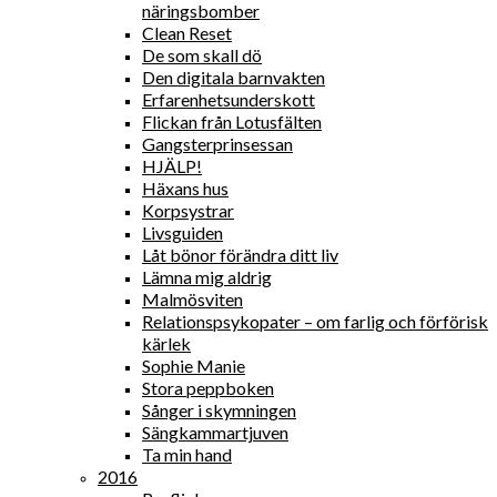
näringsbomber
Clean Reset
De som skall dö
Den digitala barnvakten
Erfarenhetsunderskott
Flickan från Lotusfälten
Gangsterprinsessan
HJÄLP!
Häxans hus
Korpsystrar
Livsguiden
Låt bönor förändra ditt liv
Lämna mig aldrig
Malmösviten
Relationspsykopater – om farlig och förförisk
kärlek
Sophie Manie
Stora peppboken
Sånger i skymningen
Sängkammartjuven
Ta min hand
2016