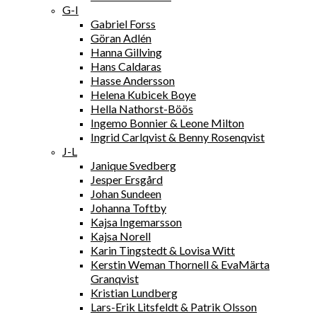
G-I
Gabriel Forss
Göran Adlén
Hanna Gillving
Hans Caldaras
Hasse Andersson
Helena Kubicek Boye
Hella Nathorst-Böös
Ingemo Bonnier & Leone Milton
Ingrid Carlqvist & Benny Rosenqvist
J-L
Janique Svedberg
Jesper Ersgård
Johan Sundeen
Johanna Toftby
Kajsa Ingemarsson
Kajsa Norell
Karin Tingstedt & Lovisa Witt
Kerstin Weman Thornell & EvaMärta
Granqvist
Kristian Lundberg
Lars-Erik Litsfeldt & Patrik Olsson