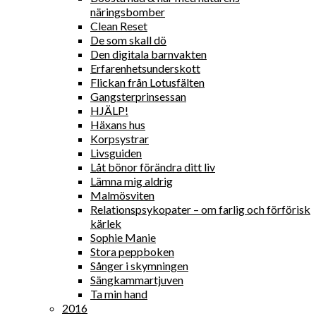
näringsbomber
Clean Reset
De som skall dö
Den digitala barnvakten
Erfarenhetsunderskott
Flickan från Lotusfälten
Gangsterprinsessan
HJÄLP!
Häxans hus
Korpsystrar
Livsguiden
Låt bönor förändra ditt liv
Lämna mig aldrig
Malmösviten
Relationspsykopater – om farlig och förförisk
kärlek
Sophie Manie
Stora peppboken
Sånger i skymningen
Sängkammartjuven
Ta min hand
2016