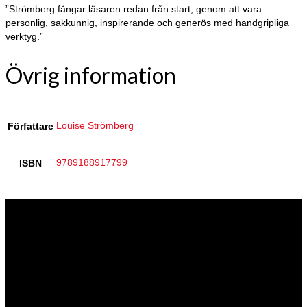
”Strömberg fångar läsaren redan från start, genom att vara
personlig, sakkunnig, inspirerande och generös med handgripliga
verktyg.”
Övrig information
Louise Strömberg
Författare
9789188917799
ISBN
Förlaget
Bladh by Bladh är ett litet men uppseendeväckande bokförlag med
flera framgångsrika författare i stallet. Hos mig är alla författare
stjärnor! Och min uppgift är att se till att böckerna blir så bra det går
och når ut till så många människor som möjligt.