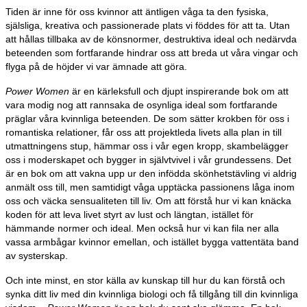
Tiden är inne för oss kvinnor att äntligen våga ta den fysiska,
själsliga, kreativa och passionerade plats vi föddes för att ta. Utan
att hållas tillbaka av de könsnormer, destruktiva ideal och nedärvda
beteenden som fortfarande hindrar oss att breda ut våra vingar och
flyga på de höjder vi var ämnade att göra.
Power Women
är en kärleksfull och djupt inspirerande bok om att
vara modig nog att rannsaka de osynliga ideal som fortfarande
präglar våra kvinnliga beteenden. De som sätter krokben för oss i
romantiska relationer, får oss att projektleda livets alla plan in till
utmattningens stup, hämmar oss i vår egen kropp, skambelägger
oss i moderskapet och bygger in självtvivel i vår grundessens. Det
är en bok om att vakna upp ur den infödda skönhetstävling vi aldrig
anmält oss till, men samtidigt våga upptäcka passionens låga inom
oss och väcka sensualiteten till liv. Om att förstå hur vi kan knäcka
koden för att leva livet styrt av lust och längtan, istället för
hämmande normer och ideal. Men också hur vi kan fila ner alla
vassa armbågar kvinnor emellan, och istället bygga vattentäta band
av systerskap.
Och inte minst, en stor källa av kunskap till hur du kan förstå och
synka ditt liv med din kvinnliga biologi och få tillgång till din kvinnliga