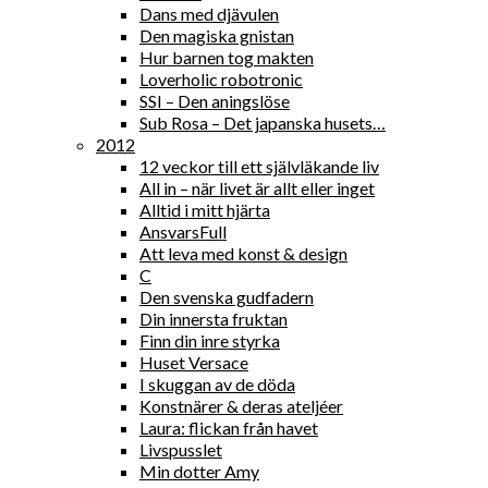
Dans med djävulen
Den magiska gnistan
Hur barnen tog makten
Loverholic robotronic
SSI – Den aningslöse
Sub Rosa – Det japanska husets…
2012
12 veckor till ett självläkande liv
All in – när livet är allt eller inget
Alltid i mitt hjärta
AnsvarsFull
Att leva med konst & design
C
Den svenska gudfadern
Din innersta fruktan
Finn din inre styrka
Huset Versace
I skuggan av de döda
Konstnärer & deras ateljéer
Laura: flickan från havet
Livspusslet
Min dotter Amy