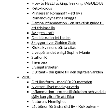
How to FEEL fucking, freaking FABULOUS
Keto-licious
Prinsessan Romanoff – ett liv i
Romanovdynastins skugga
Dämpa inflammation – en praktisk guide till
ett friskare liv
Av egen kraft
Det lilla galleriet i solen
Skuggor över Golden Gate
Kloka kvinnors bästa citat
Livet på landet enligt Sophie Manie
Station K
Tigeröga
Livsnjutardieten
Digitant – din guide till den digitala världen
2018
Ditt livs form – med 80/20-metoden
Nystart i livet med ayurveda
Inflammation – roten till sjukdom och vad du
själv kan göra för att läka
Naturens Hemlighet
Låt bönor förändra ditt liv – Kokboken –