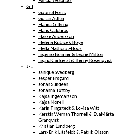
Felicia Welander
G-I
Gabriel Forss
Göran Adlén
Hanna Gillving
Hans Caldaras
Hasse Andersson
Helena Kubicek Boye
Hella Nathorst-Böös
Ingemo Bonnier & Leone Milton
Ingrid Carlqvist & Benny Rosenqvist
J-L
Janique Svedberg
Jesper Ersgård
Johan Sundeen
Johanna Toftby
Kajsa Ingemarsson
Kajsa Norell
Karin Tingstedt & Lovisa Witt
Kerstin Weman Thornell & EvaMärta
Granqvist
Kristian Lundberg
Lars-Erik Litsfeldt & Patrik Olsson