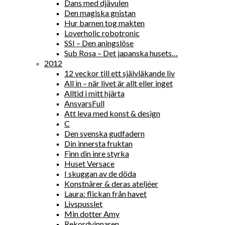
Dans med djävulen
Den magiska gnistan
Hur barnen tog makten
Loverholic robotronic
SSI – Den aningslöse
Sub Rosa – Det japanska husets…
2012
12 veckor till ett självläkande liv
All in – när livet är allt eller inget
Alltid i mitt hjärta
AnsvarsFull
Att leva med konst & design
C
Den svenska gudfadern
Din innersta fruktan
Finn din inre styrka
Huset Versace
I skuggan av de döda
Konstnärer & deras ateljéer
Laura: flickan från havet
Livspusslet
Min dotter Amy
Rekordvinnaren