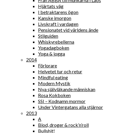
Från ABBA till munkarna i Laos
Hjärtats väg
I betraktarens ögon
Kanske imorgon
Livskraft i vardagen
Pensionatet vid världens ände
Stilguiden
Whiskyrebellerna
Yogadagboken
Yoga & jogga
2014
Förlorare
Helvetet tur och retur
Mindful eating
Modern Mystik
Nya självläkande människan
Rosa Kokboken
SSI – Kodnamn mormor
Under Vintergatans alla stjärnor
2013
A
Blod, droger & rock’n’roll
Bullshit!