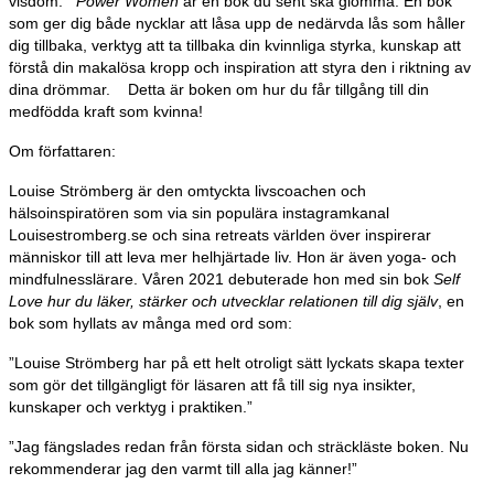
visdom.
Power Women
är en bok du sent ska glömma. En bok
som ger dig både nycklar att låsa upp de nedärvda lås som håller
dig tillbaka, verktyg att ta tillbaka din kvinnliga styrka, kunskap att
förstå din makalösa kropp och inspiration att styra den i riktning av
dina drömmar. Detta är boken om hur du får tillgång till din
medfödda kraft som kvinna!
Om författaren:
Louise Strömberg är den omtyckta livscoachen och
hälsoinspiratören som via sin populära instagramkanal
Louisestromberg.se och sina retreats världen över inspirerar
människor till att leva mer helhjärtade liv. Hon är även yoga- och
mindfulnesslärare. Våren 2021 debuterade hon med sin bok
Self
Love hur du läker, stärker och utvecklar relationen till dig själv
, en
bok som hyllats av många med ord som:
”Louise Strömberg har på ett helt otroligt sätt lyckats skapa texter
som gör det tillgängligt för läsaren att få till sig nya insikter,
kunskaper och verktyg i praktiken.”
”Jag fängslades redan från första sidan och sträckläste boken. Nu
rekommenderar jag den varmt till alla jag känner!”