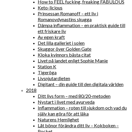
How to FEEL fucking, freaking FABULOUS
Keto-licious
Prinsessan Romanoff – ett liv i
Romanovdynastins skugga
Dämpa inflammation – en praktisk guide till
ett friskare liv
Av egen kraft
Det lilla galleriet i solen
Skuggor över Golden Gate
Kloka kvinnors bästa citat
Livet på landet enligt Sophie Manie
Station K
Tigeröga
Livsnjutardieten
Digitant – din guide till den digitala världen
2018
Ditt livs form – med 80/20-metoden
Nystart i livet med ayurveda
Inflammation – roten till sjukdom och vad du
själv kan göra för att läka
Naturens Hemlighet
Låt bönor förändra ditt liv – Kokboken –
Pocket