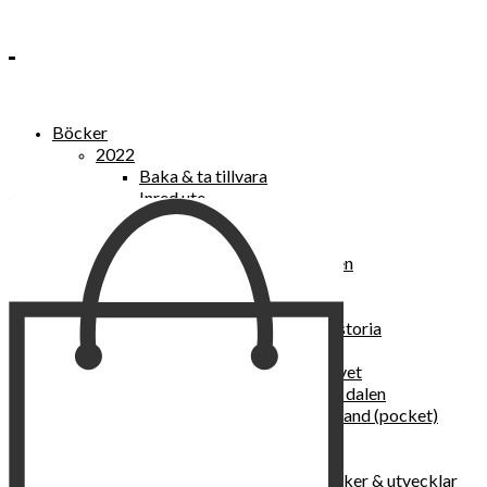
Böcker
2022
Baka & ta tillvara
Inred ute
Power Women
2021
Kvinnan som lekte med elden
“Vi vill nytt, vi begär plats”
Sånger vid avgrunden
Vattenvarelser : en kulturhistoria
Sannas fastebok
Happy skin : ung hud hela livet
Det lilla pensionatet i gröna dalen
I trygghetsnarkomanernas land (pocket)
36 dygn i dödens väntrum
Baka med frukt och grönt
Self Love – hur du läker, stärker & utvecklar