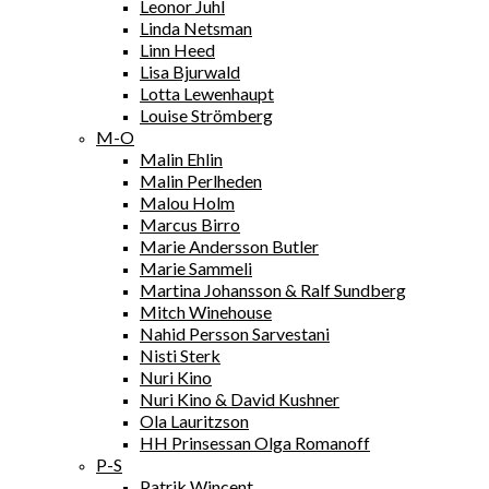
Leonor Juhl
Linda Netsman
Linn Heed
Lisa Bjurwald
Lotta Lewenhaupt
Louise Strömberg
M-O
Malin Ehlin
Malin Perlheden
Malou Holm
Marcus Birro
Marie Andersson Butler
Marie Sammeli
Martina Johansson & Ralf Sundberg
Mitch Winehouse
Nahid Persson Sarvestani
Nisti Sterk
Nuri Kino
Nuri Kino & David Kushner
Ola Lauritzson
HH Prinsessan Olga Romanoff
P-S
Patrik Wincent