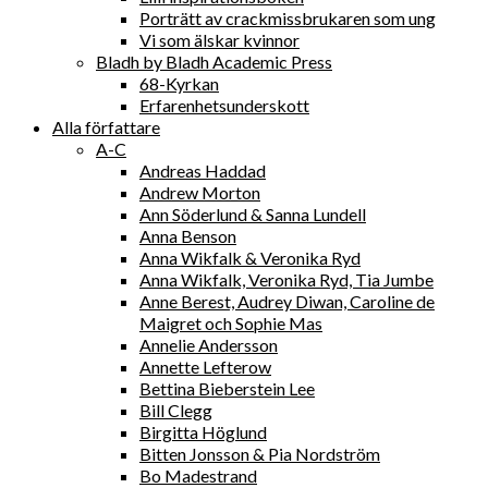
Porträtt av crackmissbrukaren som ung
Vi som älskar kvinnor
Bladh by Bladh Academic Press
68-Kyrkan
Erfarenhetsunderskott
Alla författare
A-C
Andreas Haddad
Andrew Morton
Ann Söderlund & Sanna Lundell
Anna Benson
Anna Wikfalk & Veronika Ryd
Anna Wikfalk, Veronika Ryd, Tia Jumbe
Anne Berest, Audrey Diwan, Caroline de
Maigret och Sophie Mas
Annelie Andersson
Annette Lefterow
Bettina Bieberstein Lee
Bill Clegg
Birgitta Höglund
Bitten Jonsson & Pia Nordström
Bo Madestrand