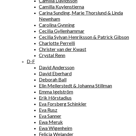
Camilla Davidsson
Camilla Kuylenstierna
Carina Sunding, Marie Thorslund & Linda
Newnham
Carolina Gynning
Cecilia Gyllenhammar
Cecilia Sylvan Henriksson & Patrick Gibson
Charlotte Perrelli
Christer van der Kwast
Crystal Renn
D-F
David Andersson
David Eberhard
Deborah Ball
Elin Mellerstedt & Johanna Stillman
Emma Igelström
Erik Hörstadius
Eva Forsberg Schinkler
Eva Rusz
Eva Sanner
Ewa Meruk
Ewa Wigenheim
Felicia Welander