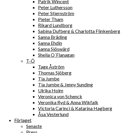
Patrik Wincent
Peter Luthersson
Peter Stjernström
Pieter Tham
Rikard Lundborg
Sabina Dufberg & Charlotta Flinkenberg
Sanna Bråding
Sanna Ehdin
Sanna Sjöswärd
Sheila O´Flanagan
T-Ö
Tage Åström
Thomas Sjöberg
Tia Jumbe
Tia Jumbe & Jenny Sunding
Ulrika Holm
Veronica von Schenck
Veronika Ryd & Anna Wikfalk
Victoria Carinci & Katarina Hagberg
Åsa Vesterlund
Förlaget
Senaste
Press