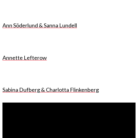
Ann Söderlund & Sanna Lundell
Annette Lefterow
Sabina Dufberg & Charlotta Flinkenberg
Förlaget
Bladh by Bladh är ett litet men uppseendeväckande bokförlag med
flera framgångsrika författare i stallet. Hos mig är alla författare
stjärnor! Och min uppgift är att se till att böckerna blir så bra det går