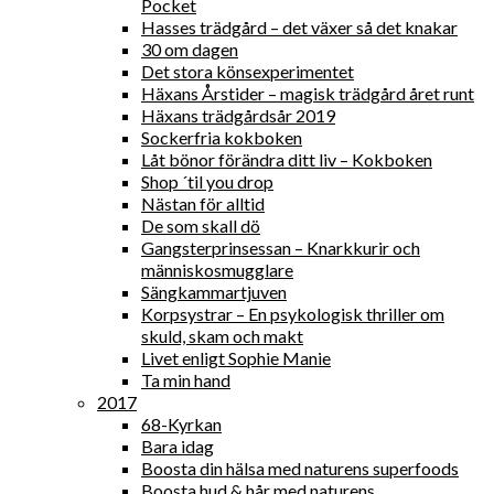
Pocket
Hasses trädgård – det växer så det knakar
30 om dagen
Det stora könsexperimentet
Häxans Årstider – magisk trädgård året runt
Häxans trädgårdsår 2019
Sockerfria kokboken
Låt bönor förändra ditt liv – Kokboken
Shop ´til you drop
Nästan för alltid
De som skall dö
Gangsterprinsessan – Knarkkurir och
människosmugglare
Sängkammartjuven
Korpsystrar – En psykologisk thriller om
skuld, skam och makt
Livet enligt Sophie Manie
Ta min hand
2017
68-Kyrkan
Bara idag
Boosta din hälsa med naturens superfoods
Boosta hud & hår med naturens