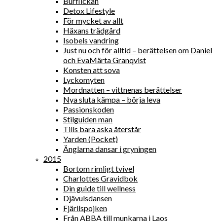
Burflickan
Detox Lifestyle
För mycket av allt
Häxans trädgård
Isobels vandring
Just nu och för alltid – berättelsen om Daniel
och EvaMärta Granqvist
Konsten att sova
Lyckomyten
Mordnatten – vittnenas berättelser
Nya sluta kämpa – börja leva
Passionskoden
Stilguiden man
Tills bara aska återstår
Yarden (Pocket)
Änglarna dansar i gryningen
2015
Bortom rimligt tvivel
Charlottes Gravidbok
Din guide till wellness
Djävulsdansen
Fjärilspojken
Från ABBA till munkarna i Laos