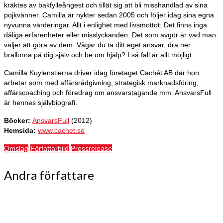
kräktes av bakfylleångest och tillät sig att bli misshandlad av sina
pojkvänner. Camilla är nykter sedan 2005 och följer idag sina egna
nyvunna värderingar. Allt i enlighet med livsmottot: Det finns inga
dåliga erfarenheter eller misslyckanden. Det som avgör är vad man
väljer att göra av dem. Vågar du ta ditt eget ansvar, dra ner
brallorna på dig själv och be om hjälp? I så fall är allt möjligt.
Camilla Kuylenstierna driver idag företaget Cachét AB där hon
arbetar som med affärsrådgivning, strategisk marknadsföring,
affärscoaching och föredrag om ansvarstagande mm. AnsvarsFull
är hennes självbiografi.
Böcker:
AnsvarsFull
(2012)
Hemsida:
www.cachet.se
Omslag
Författarbild
Pressrelease
Andra författare