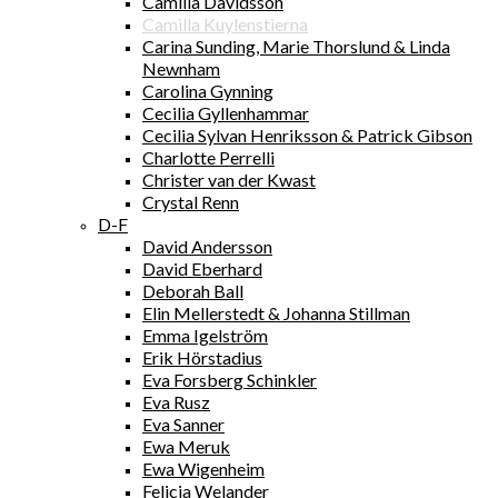
Camilla Davidsson
Camilla Kuylenstierna
Carina Sunding, Marie Thorslund & Linda
Newnham
Carolina Gynning
Cecilia Gyllenhammar
Cecilia Sylvan Henriksson & Patrick Gibson
Charlotte Perrelli
Christer van der Kwast
Crystal Renn
D-F
David Andersson
David Eberhard
Deborah Ball
Elin Mellerstedt & Johanna Stillman
Emma Igelström
Erik Hörstadius
Eva Forsberg Schinkler
Eva Rusz
Eva Sanner
Ewa Meruk
Ewa Wigenheim
Felicia Welander