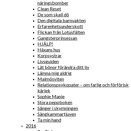
näringsbomber
Clean Reset
De som skall dö
Den digitala barnvakten
Erfarenhetsunderskott
Flickan från Lotusfälten
Gangsterprinsessan
HJÄLP!
Häxans hus
Korpsystrar
Livsguiden
Låt bönor förändra ditt liv
Lämna mig aldrig
Malmösviten
Relationspsykopater – om farlig och förförisk
kärlek
Sophie Manie
Stora peppboken
Sånger i skymningen
Sängkammartjuven
Ta min hand
2016