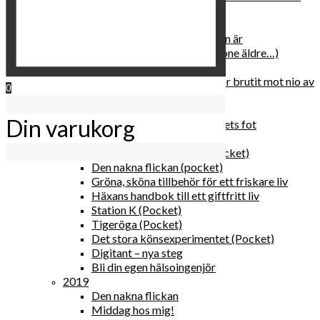
relationen med dig själv
2020
Hur du blir parisisk var du än är
Äldre och klokare (åtminstone äldre…)
Häxans kokbok
Gud gav oss tio bud – jag har brutit mot nio av
0
dem
Blomster & bakverk
Din varukorg
Den lilla vingården vid bergets fot
Happy me
Det lilla galleriet i solen (pocket)
Den nakna flickan (pocket)
Gröna, sköna tillbehör för ett friskare liv
Häxans handbok till ett giftfritt liv
Station K (Pocket)
Tigeröga (Pocket)
Det stora könsexperimentet (Pocket)
Digitant – nya steg
Bli din egen hälsoingenjör
2019
Den nakna flickan
Middag hos mig!