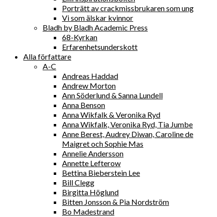
Porträtt av crackmissbrukaren som ung
Vi som älskar kvinnor
Bladh by Bladh Academic Press
68-Kyrkan
Erfarenhetsunderskott
Alla författare
A-C
Andreas Haddad
Andrew Morton
Ann Söderlund & Sanna Lundell
Anna Benson
Anna Wikfalk & Veronika Ryd
Anna Wikfalk, Veronika Ryd, Tia Jumbe
Anne Berest, Audrey Diwan, Caroline de
Maigret och Sophie Mas
Annelie Andersson
Annette Lefterow
Bettina Bieberstein Lee
Bill Clegg
Birgitta Höglund
Bitten Jonsson & Pia Nordström
Bo Madestrand