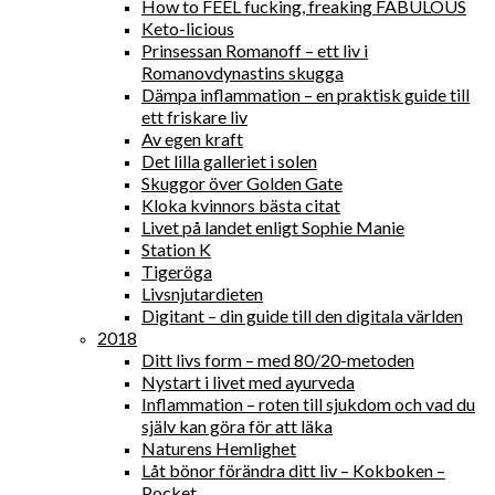
How to FEEL fucking, freaking FABULOUS
Keto-licious
Prinsessan Romanoff – ett liv i
Romanovdynastins skugga
Dämpa inflammation – en praktisk guide till
ett friskare liv
Av egen kraft
Det lilla galleriet i solen
Skuggor över Golden Gate
Kloka kvinnors bästa citat
Livet på landet enligt Sophie Manie
Station K
Tigeröga
Livsnjutardieten
Digitant – din guide till den digitala världen
2018
Ditt livs form – med 80/20-metoden
Nystart i livet med ayurveda
Inflammation – roten till sjukdom och vad du
själv kan göra för att läka
Naturens Hemlighet
Låt bönor förändra ditt liv – Kokboken –
Pocket