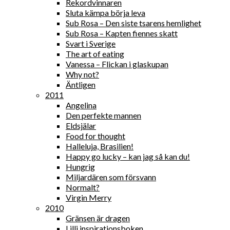
Rekordvinnaren
Sluta kämpa börja leva
Sub Rosa – Den siste tsarens hemlighet
Sub Rosa – Kapten fiennes skatt
Svart i Sverige
The art of eating
Vanessa – Flickan i glaskupan
Why not?
Äntligen
2011
Angelina
Den perfekte mannen
Eldsjälar
Food for thought
Halleluja, Brasilien!
Happy go lucky – kan jag så kan du!
Hungrig
Miljardären som försvann
Normalt?
Virgin Merry
2010
Gränsen är dragen
Lilli inspirationsboken