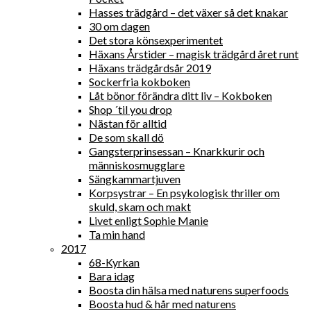
Hasses trädgård – det växer så det knakar
30 om dagen
Det stora könsexperimentet
Häxans Årstider – magisk trädgård året runt
Häxans trädgårdsår 2019
Sockerfria kokboken
Låt bönor förändra ditt liv – Kokboken
Shop ´til you drop
Nästan för alltid
De som skall dö
Gangsterprinsessan – Knarkkurir och
människosmugglare
Sängkammartjuven
Korpsystrar – En psykologisk thriller om
skuld, skam och makt
Livet enligt Sophie Manie
Ta min hand
2017
68-Kyrkan
Bara idag
Boosta din hälsa med naturens superfoods
Boosta hud & hår med naturens