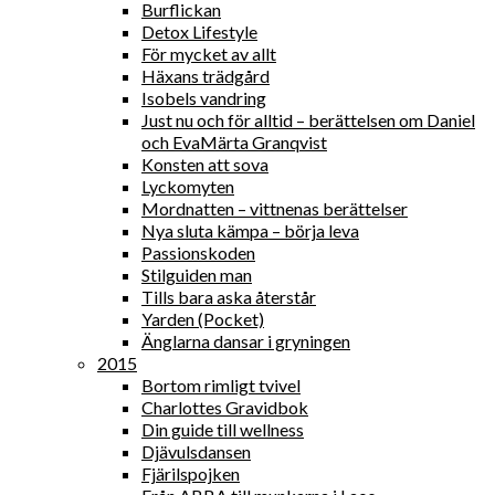
Burflickan
Detox Lifestyle
För mycket av allt
Häxans trädgård
Isobels vandring
Just nu och för alltid – berättelsen om Daniel
och EvaMärta Granqvist
Konsten att sova
Lyckomyten
Mordnatten – vittnenas berättelser
Nya sluta kämpa – börja leva
Passionskoden
Stilguiden man
Tills bara aska återstår
Yarden (Pocket)
Änglarna dansar i gryningen
2015
Bortom rimligt tvivel
Charlottes Gravidbok
Din guide till wellness
Djävulsdansen
Fjärilspojken