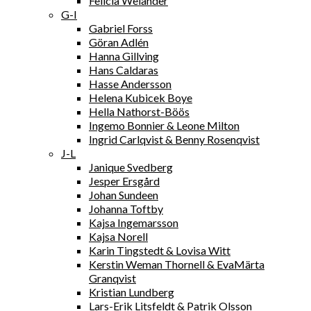
Felicia Welander
G-I
Gabriel Forss
Göran Adlén
Hanna Gillving
Hans Caldaras
Hasse Andersson
Helena Kubicek Boye
Hella Nathorst-Böös
Ingemo Bonnier & Leone Milton
Ingrid Carlqvist & Benny Rosenqvist
J-L
Janique Svedberg
Jesper Ersgård
Johan Sundeen
Johanna Toftby
Kajsa Ingemarsson
Kajsa Norell
Karin Tingstedt & Lovisa Witt
Kerstin Weman Thornell & EvaMärta
Granqvist
Kristian Lundberg
Lars-Erik Litsfeldt & Patrik Olsson