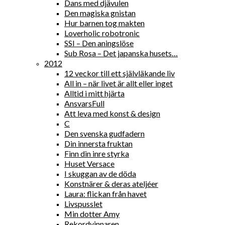
Dans med djävulen
Den magiska gnistan
Hur barnen tog makten
Loverholic robotronic
SSI – Den aningslöse
Sub Rosa – Det japanska husets…
2012
12 veckor till ett självläkande liv
All in – när livet är allt eller inget
Alltid i mitt hjärta
AnsvarsFull
Att leva med konst & design
C
Den svenska gudfadern
Din innersta fruktan
Finn din inre styrka
Huset Versace
I skuggan av de döda
Konstnärer & deras ateljéer
Laura: flickan från havet
Livspusslet
Min dotter Amy
Rekordvinnaren