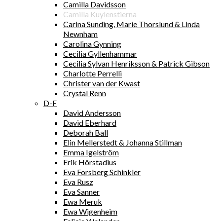
Camilla Davidsson
Camilla Kuylenstierna
Carina Sunding, Marie Thorslund & Linda
Newnham
Carolina Gynning
Cecilia Gyllenhammar
Cecilia Sylvan Henriksson & Patrick Gibson
Charlotte Perrelli
Christer van der Kwast
Crystal Renn
D-F
David Andersson
David Eberhard
Deborah Ball
Elin Mellerstedt & Johanna Stillman
Emma Igelström
Erik Hörstadius
Eva Forsberg Schinkler
Eva Rusz
Eva Sanner
Ewa Meruk
Ewa Wigenheim