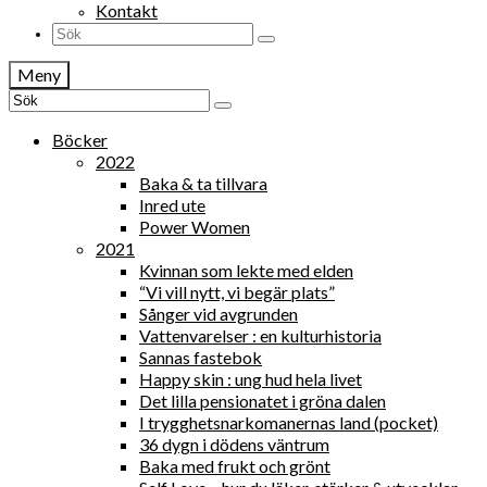
Kontakt
Search
for:
Meny
Search
for:
Böcker
2022
Baka & ta tillvara
Inred ute
Power Women
2021
Kvinnan som lekte med elden
“Vi vill nytt, vi begär plats”
Sånger vid avgrunden
Vattenvarelser : en kulturhistoria
Sannas fastebok
Happy skin : ung hud hela livet
Det lilla pensionatet i gröna dalen
I trygghetsnarkomanernas land (pocket)
36 dygn i dödens väntrum
Baka med frukt och grönt