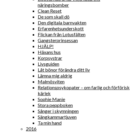
näringsbomber
Clean Reset
De som skall dö
Den digitala barnvakten
Erfarenhetsunderskott
Flickan från Lotusfälten
Gangsterprinsessan
HJÄLP!
Häxans hus
Korpsystrar
Livsguiden
Låt bönor förändra ditt liv
Lämna mig aldrig
Malmösviten
Relationspsykopater – om farlig och förförisk
kärlek
Sophie Manie
Stora peppboken
Sånger i skymningen
Sängkammartjuven
Ta min hand
2016