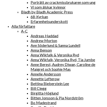
Porträtt av crackmissbrukaren som ung
Vi som älskar kvinnor
Bladh by Bladh Academic Press
68-Kyrkan
Erfarenhetsunderskott
Alla författare
A-C
Andreas Haddad
Andrew Morton
Ann Söderlund & Sanna Lundell
Anna Benson
Anna Wikfalk & Veronika Ryd
Anna Wikfalk, Veronika Ryd, Tia Jumbe
Anne Berest, Audrey Diwan, Caroline de
Maigret och Sophie Mas
Annelie Andersson
Annette Lefterow
Bettina Bieberstein Lee
Bill Clegg
Birgitta Höglund
Bitten Jonsson & Pia Nordström
Bo Madestrand