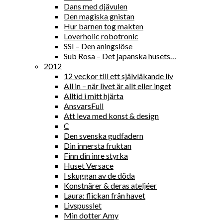
Dans med djävulen
Den magiska gnistan
Hur barnen tog makten
Loverholic robotronic
SSI – Den aningslöse
Sub Rosa – Det japanska husets…
2012
12 veckor till ett självläkande liv
All in – när livet är allt eller inget
Alltid i mitt hjärta
AnsvarsFull
Att leva med konst & design
C
Den svenska gudfadern
Din innersta fruktan
Finn din inre styrka
Huset Versace
I skuggan av de döda
Konstnärer & deras ateljéer
Laura: flickan från havet
Livspusslet
Min dotter Amy