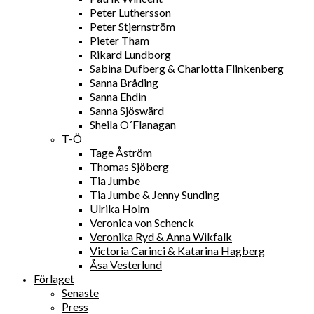
Peter Luthersson
Peter Stjernström
Pieter Tham
Rikard Lundborg
Sabina Dufberg & Charlotta Flinkenberg
Sanna Bråding
Sanna Ehdin
Sanna Sjöswärd
Sheila O´Flanagan
T-Ö
Tage Åström
Thomas Sjöberg
Tia Jumbe
Tia Jumbe & Jenny Sunding
Ulrika Holm
Veronica von Schenck
Veronika Ryd & Anna Wikfalk
Victoria Carinci & Katarina Hagberg
Åsa Vesterlund
Förlaget
Senaste
Press