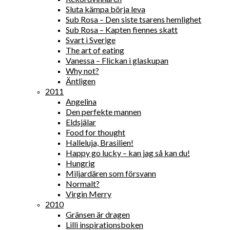
Sluta kämpa börja leva
Sub Rosa – Den siste tsarens hemlighet
Sub Rosa – Kapten fiennes skatt
Svart i Sverige
The art of eating
Vanessa – Flickan i glaskupan
Why not?
Äntligen
2011
Angelina
Den perfekte mannen
Eldsjälar
Food for thought
Halleluja, Brasilien!
Happy go lucky – kan jag så kan du!
Hungrig
Miljardären som försvann
Normalt?
Virgin Merry
2010
Gränsen är dragen
Lilli inspirationsboken