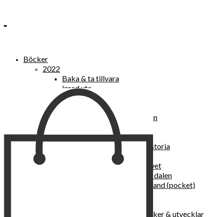
Böcker
2022
Baka & ta tillvara
Inred ute
Power Women
2021
Kvinnan som lekte med elden
“Vi vill nytt, vi begär plats”
Sånger vid avgrunden
Vattenvarelser : en kulturhistoria
Sannas fastebok
Happy skin : ung hud hela livet
Det lilla pensionatet i gröna dalen
I trygghetsnarkomanernas land (pocket)
36 dygn i dödens väntrum
Baka med frukt och grönt
Self Love – hur du läker, stärker & utvecklar