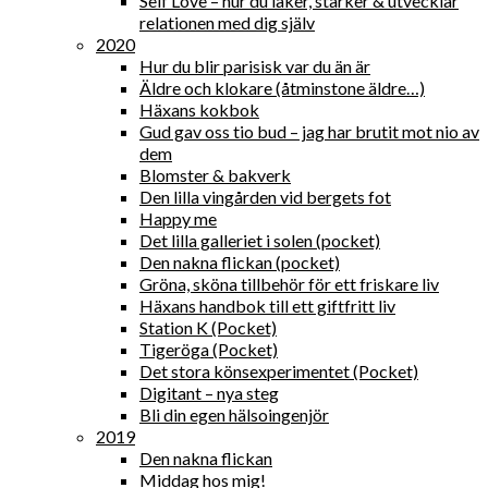
Self Love – hur du läker, stärker & utvecklar
relationen med dig själv
2020
Hur du blir parisisk var du än är
Äldre och klokare (åtminstone äldre…)
Häxans kokbok
Gud gav oss tio bud – jag har brutit mot nio av
dem
Blomster & bakverk
Den lilla vingården vid bergets fot
Happy me
Det lilla galleriet i solen (pocket)
Den nakna flickan (pocket)
Gröna, sköna tillbehör för ett friskare liv
Häxans handbok till ett giftfritt liv
Station K (Pocket)
Tigeröga (Pocket)
Det stora könsexperimentet (Pocket)
Digitant – nya steg
Bli din egen hälsoingenjör
2019
Den nakna flickan
Middag hos mig!