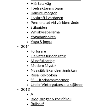
Hjärtats väg
I betraktarens ögon
Kanske imorgon
Livskraft i vardagen
Pensionatet vid världens ände
Stilguiden
Whiskyrebellerna
Yogadagboken
Yoga & jogga
2014
Förlorare
Helvetet tur och retur
Mindful eating
Modern Mystik
Nya självläkande människan
Rosa Kokboken
SSI – Kodnamn mormor
Under Vintergatans alla stjärnor
2013
A
Blod, droger & rock’n’roll
Bullshit!