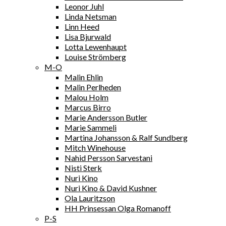
Leonor Juhl
Linda Netsman
Linn Heed
Lisa Bjurwald
Lotta Lewenhaupt
Louise Strömberg
M-O
Malin Ehlin
Malin Perlheden
Malou Holm
Marcus Birro
Marie Andersson Butler
Marie Sammeli
Martina Johansson & Ralf Sundberg
Mitch Winehouse
Nahid Persson Sarvestani
Nisti Sterk
Nuri Kino
Nuri Kino & David Kushner
Ola Lauritzson
HH Prinsessan Olga Romanoff
P-S