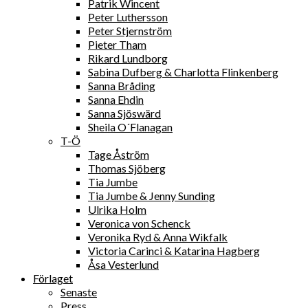
Patrik Wincent
Peter Luthersson
Peter Stjernström
Pieter Tham
Rikard Lundborg
Sabina Dufberg & Charlotta Flinkenberg
Sanna Bråding
Sanna Ehdin
Sanna Sjöswärd
Sheila O´Flanagan
T-Ö
Tage Åström
Thomas Sjöberg
Tia Jumbe
Tia Jumbe & Jenny Sunding
Ulrika Holm
Veronica von Schenck
Veronika Ryd & Anna Wikfalk
Victoria Carinci & Katarina Hagberg
Åsa Vesterlund
Förlaget
Senaste
Press