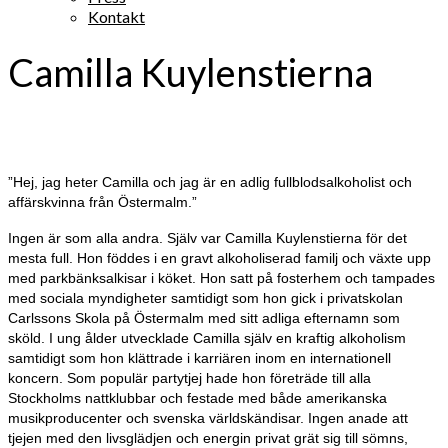
Kontakt
Camilla Kuylenstierna
”Hej, jag heter Camilla och jag är en adlig fullblodsalkoholist och
affärskvinna från Östermalm.”
Ingen är som alla andra. Själv var Camilla Kuylenstierna för det
mesta full. Hon föddes i en gravt alkoholiserad familj och växte upp
med parkbänksalkisar i köket. Hon satt på fosterhem och tampades
med sociala myndigheter samtidigt som hon gick i privatskolan
Carlssons Skola på Östermalm med sitt adliga efternamn som
sköld. I ung ålder utvecklade Camilla själv en kraftig alkoholism
samtidigt som hon klättrade i karriären inom en internationell
koncern. Som populär partytjej hade hon företräde till alla
Stockholms nattklubbar och festade med både amerikanska
musikproducenter och svenska världskändisar. Ingen anade att
tjejen med den livsglädjen och energin privat grät sig till sömns,