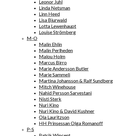
Leonor Juhl
Linda Netsman
Linn Heed
Lisa Bjurwald
Lotta Lewenhaupt
Louise Strömberg
M-O
Malin Ehlin
Malin Perlheden
Malou Holm
Marcus Birro
Marie Andersson Butler
Marie Sammeli
Martina Johansson & Ralf Sundberg
Mitch Winehouse
Nahid Persson Sarvestani
Nisti Sterk
Nuri Kino
Nuri Kino & David Kushner
Ola Lauritzson
HH Prinsessan Olga Romanoff
P-S
Patrik Wincent