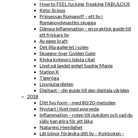
How to FEEL fucking, freaking FABULOUS
Keto-licious
Prinsessan Romanoff – ett liv i
Romanovdynastins skugga
Dämpa inflammation – en praktisk guide till
ett friskare liv
Av egen kraft
Det lilla galleriet i solen
Skuggor över Golden Gate
Kloka kvinnors bästa citat
Livet på landet enligt Sophie Manie
Station K
Tigeröga
Livsnjutardieten
Digitant – din guide till den digitala världen
2018
Ditt livs form – med 80/20-metoden
Nystart i livet med ayurveda
Inflammation – roten till sjukdom och vad du
själv kan göra för att läka
Naturens Hemlighet
Låt bönor förändra ditt liv – Kokboken –