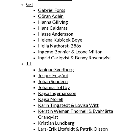
G-I
Gabriel Forss
Göran Adlén
Hanna Gillving
Hans Caldaras
Hasse Andersson
Helena Kubicek Boye
Hella Nathorst-Böös
Ingemo Bonnier & Leone Milton
Ingrid Carlqvist & Benny Rosenqvist
J-L
Janique Svedberg
Jesper Ersgård
Johan Sundeen
Johanna Toftby
Kajsa Ingemarsson
Kajsa Norell
Karin Tingstedt & Lovisa Witt
Kerstin Weman Thornell & EvaMärta
Granqvist
Kristian Lundberg
Lars-Erik Litsfeldt & Patrik Olsson