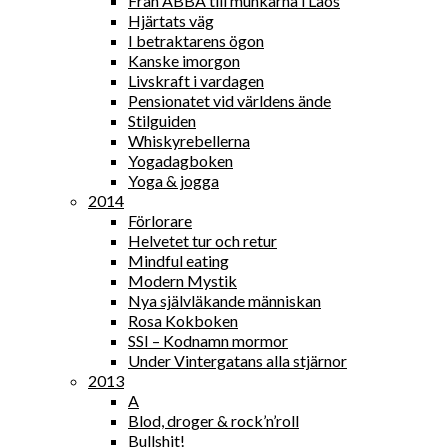
Från ABBA till munkarna i Laos
Hjärtats väg
I betraktarens ögon
Kanske imorgon
Livskraft i vardagen
Pensionatet vid världens ände
Stilguiden
Whiskyrebellerna
Yogadagboken
Yoga & jogga
2014
Förlorare
Helvetet tur och retur
Mindful eating
Modern Mystik
Nya självläkande människan
Rosa Kokboken
SSI – Kodnamn mormor
Under Vintergatans alla stjärnor
2013
A
Blod, droger & rock’n’roll
Bullshit!