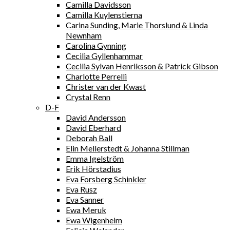
Camilla Davidsson
Camilla Kuylenstierna
Carina Sunding, Marie Thorslund & Linda
Newnham
Carolina Gynning
Cecilia Gyllenhammar
Cecilia Sylvan Henriksson & Patrick Gibson
Charlotte Perrelli
Christer van der Kwast
Crystal Renn
D-F
David Andersson
David Eberhard
Deborah Ball
Elin Mellerstedt & Johanna Stillman
Emma Igelström
Erik Hörstadius
Eva Forsberg Schinkler
Eva Rusz
Eva Sanner
Ewa Meruk
Ewa Wigenheim