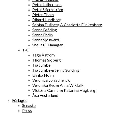
Peter Luthersson
Peter Stjernström
Pieter Tham
Rikard Lundborg
Sabina Dufberg & Charlotta Flinkenberg
Sanna Bråding
Sanna Ehdin
Sanna Sjöswärd
Sheila O´Flanagan
T-Ö
Tage Åström
Thomas Sjöberg
Tia Jumbe
Tia Jumbe & Jenny Sunding
Ulrika Holm
Veronica von Schenck
Veronika Ryd & Anna Wikfalk
Victoria Carinci & Katarina Hagberg
Åsa Vesterlund
Förlaget
Senaste
Press