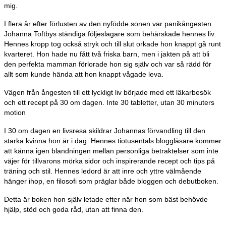
mig.
I flera år efter förlusten av den nyfödde sonen var panikångesten
Johanna Toftbys ständiga följeslagare som behärskade hennes liv.
Hennes kropp tog också stryk och till slut orkade hon knappt gå runt
kvarteret. Hon hade nu fått två friska barn, men i jakten på att bli
den perfekta mamman förlorade hon sig själv och var så rädd för
allt som kunde hända att hon knappt vågade leva.
Vägen från ångesten till ett lyckligt liv började med ett läkarbesök
och ett recept på 30 om dagen. Inte 30 tabletter, utan 30 minuters
motion
I 30 om dagen en livsresa skildrar Johannas förvandling till den
starka kvinna hon är i dag. Hennes tiotusentals bloggläsare kommer
att känna igen blandningen mellan personliga betraktelser som inte
väjer för tillvarons mörka sidor och inspirerande recept och tips på
träning och stil. Hennes ledord är att inre och yttre välmående
hänger ihop, en filosofi som präglar både bloggen och debutboken.
Detta är boken hon själv letade efter när hon som bäst behövde
hjälp, stöd och goda råd, utan att finna den.