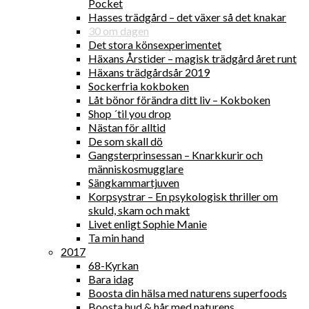
Pocket
Hasses trädgård – det växer så det knakar
30 om dagen
Det stora könsexperimentet
Häxans Årstider – magisk trädgård året runt
Häxans trädgårdsår 2019
Sockerfria kokboken
Låt bönor förändra ditt liv – Kokboken
Shop ´til you drop
Nästan för alltid
De som skall dö
Gangsterprinsessan – Knarkkurir och
människosmugglare
Sängkammartjuven
Korpsystrar – En psykologisk thriller om
skuld, skam och makt
Livet enligt Sophie Manie
Ta min hand
2017
68-Kyrkan
Bara idag
Boosta din hälsa med naturens superfoods
Boosta hud & hår med naturens