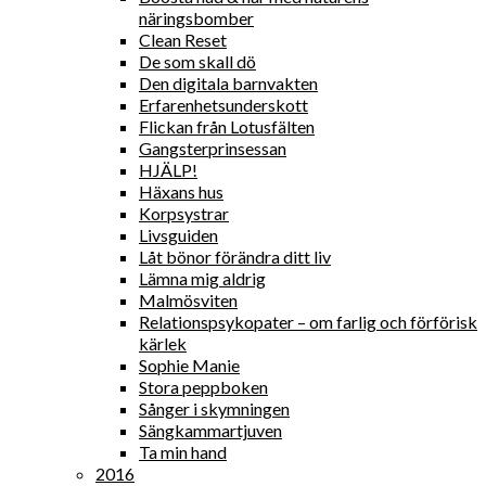
näringsbomber
Clean Reset
De som skall dö
Den digitala barnvakten
Erfarenhetsunderskott
Flickan från Lotusfälten
Gangsterprinsessan
HJÄLP!
Häxans hus
Korpsystrar
Livsguiden
Låt bönor förändra ditt liv
Lämna mig aldrig
Malmösviten
Relationspsykopater – om farlig och förförisk
kärlek
Sophie Manie
Stora peppboken
Sånger i skymningen
Sängkammartjuven
Ta min hand
2016