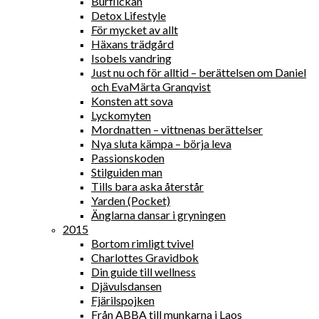
Burflickan
Detox Lifestyle
För mycket av allt
Häxans trädgård
Isobels vandring
Just nu och för alltid – berättelsen om Daniel
och EvaMärta Granqvist
Konsten att sova
Lyckomyten
Mordnatten – vittnenas berättelser
Nya sluta kämpa – börja leva
Passionskoden
Stilguiden man
Tills bara aska återstår
Yarden (Pocket)
Änglarna dansar i gryningen
2015
Bortom rimligt tvivel
Charlottes Gravidbok
Din guide till wellness
Djävulsdansen
Fjärilspojken
Från ABBA till munkarna i Laos