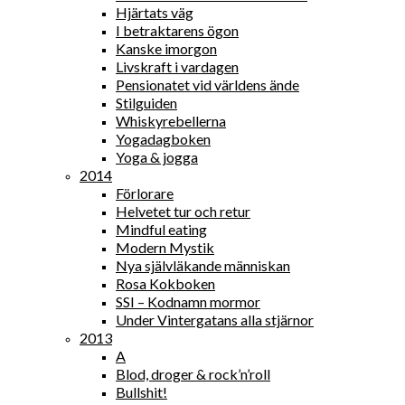
Hjärtats väg
I betraktarens ögon
Kanske imorgon
Livskraft i vardagen
Pensionatet vid världens ände
Stilguiden
Whiskyrebellerna
Yogadagboken
Yoga & jogga
2014
Förlorare
Helvetet tur och retur
Mindful eating
Modern Mystik
Nya självläkande människan
Rosa Kokboken
SSI – Kodnamn mormor
Under Vintergatans alla stjärnor
2013
A
Blod, droger & rock’n’roll
Bullshit!