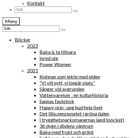
Kontakt
Search
for:
Meny
Search
for:
Böcker
2022
Baka & ta tillvara
Inred ute
Power Women
2021
Kvinnan som lekte med elden
“Vi vill nytt, vi begär plats”
Sånger vid avgrunden
Vattenvarelser : en kulturhistoria
Sannas fastebok
Happy skin : ung hud hela livet
Det lilla pensionatet i gröna dalen
I trygghetsnarkomanernas land (pocket)
36 dygn i dödens väntrum
Baka med frukt och grönt