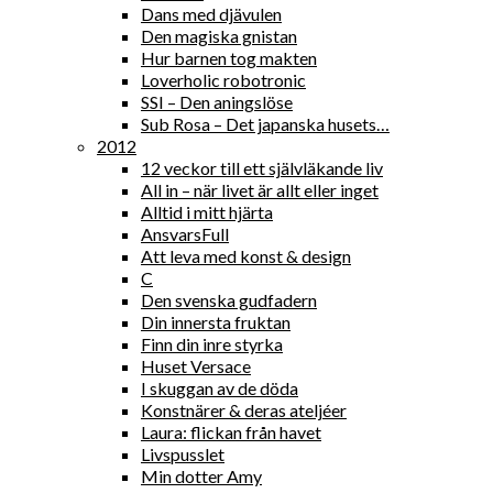
Dans med djävulen
Den magiska gnistan
Hur barnen tog makten
Loverholic robotronic
SSI – Den aningslöse
Sub Rosa – Det japanska husets…
2012
12 veckor till ett självläkande liv
All in – när livet är allt eller inget
Alltid i mitt hjärta
AnsvarsFull
Att leva med konst & design
C
Den svenska gudfadern
Din innersta fruktan
Finn din inre styrka
Huset Versace
I skuggan av de döda
Konstnärer & deras ateljéer
Laura: flickan från havet
Livspusslet
Min dotter Amy