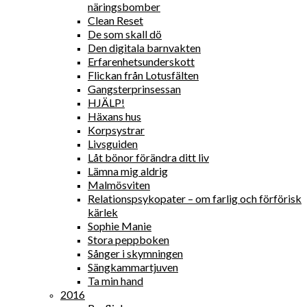
näringsbomber
Clean Reset
De som skall dö
Den digitala barnvakten
Erfarenhetsunderskott
Flickan från Lotusfälten
Gangsterprinsessan
HJÄLP!
Häxans hus
Korpsystrar
Livsguiden
Låt bönor förändra ditt liv
Lämna mig aldrig
Malmösviten
Relationspsykopater – om farlig och förförisk
kärlek
Sophie Manie
Stora peppboken
Sånger i skymningen
Sängkammartjuven
Ta min hand
2016