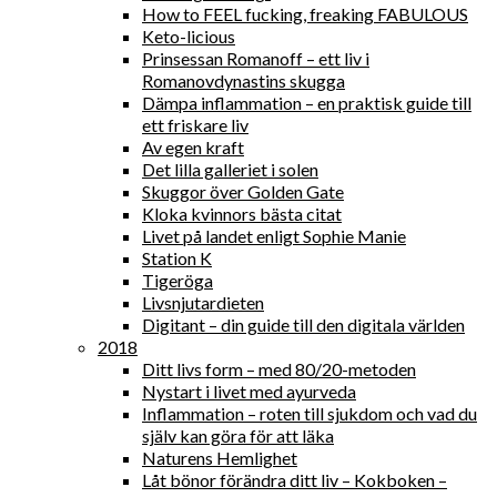
How to FEEL fucking, freaking FABULOUS
Keto-licious
Prinsessan Romanoff – ett liv i
Romanovdynastins skugga
Dämpa inflammation – en praktisk guide till
ett friskare liv
Av egen kraft
Det lilla galleriet i solen
Skuggor över Golden Gate
Kloka kvinnors bästa citat
Livet på landet enligt Sophie Manie
Station K
Tigeröga
Livsnjutardieten
Digitant – din guide till den digitala världen
2018
Ditt livs form – med 80/20-metoden
Nystart i livet med ayurveda
Inflammation – roten till sjukdom och vad du
själv kan göra för att läka
Naturens Hemlighet
Låt bönor förändra ditt liv – Kokboken –