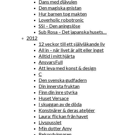
Dans med djävulen
Den magiska gnistan
Hur barnen tog makten
Loverholic robotronic
SSI – Den aningslöse
Sub Rosa – Det japanska husets…
2012
12 veckor till ett självläkande liv
All in – när livet är allt eller inget
Alltid i mitt hjärta
AnsvarsFull
Att leva med konst & design
C
Den svenska gudfadern
Din innersta fruktan
Finn din inre styrka
Huset Versace
I skuggan av de döda
Konstnärer & deras ateljéer
Laura: flickan från havet
Livspusslet
Min dotter Amy
Rekordvinnaren