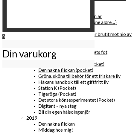
relationen med dig själv
2020
Hur du blir parisisk var du än är
Äldre och klokare (åtminstone äldre…)
Häxans kokbok
Gud gav oss tio bud – jag har brutit mot nio av
0
dem
Blomster & bakverk
Din varukorg
Den lilla vingården vid bergets fot
Happy me
Det lilla galleriet i solen (pocket)
Den nakna flickan (pocket)
Gröna, sköna tillbehör för ett friskare liv
Häxans handbok till ett giftfritt liv
Station K (Pocket)
Tigeröga (Pocket)
Det stora könsexperimentet (Pocket)
Digitant – nya steg
Bli din egen hälsoingenjör
2019
Den nakna flickan
Middag hos mig!