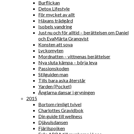
Burflickan
Detox Lifestyle
För mycket av allt
Häxans trädgård
Isobels vandring
Just nu och för alltid – berättelsen om Daniel
och EvaMärta Granqvist
Konsten att sova
Lyckomyten
Mordnatten – vittnenas berättelser
Nya sluta kämpa – börja leva
Passionskoden
Stilguiden man
Tills bara aska återstår
Yarden (Pocket)
Änglarna dansar i gryningen
2015
Bortom rimligt tvivel
Charlottes Gravidbok
Din guide till wellness
Djävulsdansen
Fjärilspojken