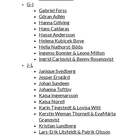
G-I
Gabriel Forss
Göran Adlén
Hanna Gillving
Hans Caldaras
Hasse Andersson
Helena Kubicek Boye
Hella Nathorst-Böös
Ingemo Bonnier & Leone Milton
Ingrid Carlqvist & Benny Rosenqvist
J-L
Janique Svedberg
Jesper Ersgård
Johan Sundeen
Johanna Toftby
Kajsa Ingemarsson
Kajsa Norell
Karin Tingstedt & Lovisa Witt
Kerstin Weman Thornell & EvaMärta
Granqvist
Kristian Lundberg
Lars-Erik Litsfeldt & Patrik Olsson