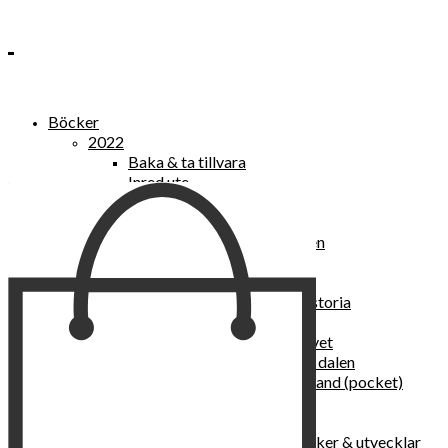
Böcker
2022
Baka & ta tillvara
Inred ute
Power Women
2021
Kvinnan som lekte med elden
“Vi vill nytt, vi begär plats”
Sånger vid avgrunden
Vattenvarelser : en kulturhistoria
Sannas fastebok
Happy skin : ung hud hela livet
Det lilla pensionatet i gröna dalen
I trygghetsnarkomanernas land (pocket)
36 dygn i dödens väntrum
Baka med frukt och grönt
Self Love – hur du läker, stärker & utvecklar