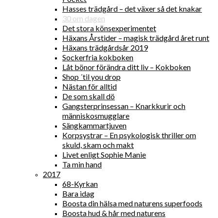
Hasses trädgård – det växer så det knakar
30 om dagen
Det stora könsexperimentet
Häxans Årstider – magisk trädgård året runt
Häxans trädgårdsår 2019
Sockerfria kokboken
Låt bönor förändra ditt liv – Kokboken
Shop ´til you drop
Nästan för alltid
De som skall dö
Gangsterprinsessan – Knarkkurir och
människosmugglare
Sängkammartjuven
Korpsystrar – En psykologisk thriller om
skuld, skam och makt
Livet enligt Sophie Manie
Ta min hand
2017
68-Kyrkan
Bara idag
Boosta din hälsa med naturens superfoods
Boosta hud & hår med naturens