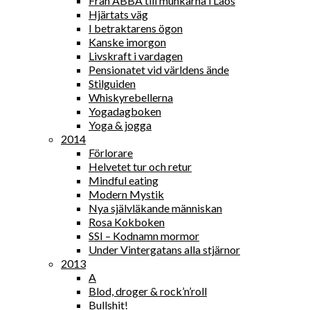
Från ABBA till munkarna i Laos
Hjärtats väg
I betraktarens ögon
Kanske imorgon
Livskraft i vardagen
Pensionatet vid världens ände
Stilguiden
Whiskyrebellerna
Yogadagboken
Yoga & jogga
2014
Förlorare
Helvetet tur och retur
Mindful eating
Modern Mystik
Nya självläkande människan
Rosa Kokboken
SSI – Kodnamn mormor
Under Vintergatans alla stjärnor
2013
A
Blod, droger & rock’n’roll
Bullshit!