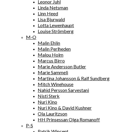
Leonor Juhl
Linda Netsman
Linn Heed
Lisa Bjurwald
Lotta Lewenhaupt
Louise Strömberg
M-O
Malin Ehlin
Malin Perlheden
Malou Holm
Marcus Birro
Marie Andersson Butler
Marie Sammeli
Martina Johansson & Ralf Sundberg
Mitch Winehouse
Nahid Persson Sarvestani
Nisti Sterk
Nuri Kino
Nuri Kino & David Kushner
Ola Lauritzson
HH Prinsessan Olga Romanoff
P-S
Patrik Wincent