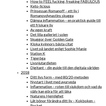
How to FEEL fucking, freaking FABULOUS
Keto-licious
Prinsessan Romanoff – ett liv i
Romanovdynastins skugga
Dämpa inflammation – en praktisk guide till
ett friskare liv
Av egen kraft
Det lilla galleriet i solen
Skuggor över Golden Gate
Kloka kvinnors bästa citat
Livet på landet enligt Sophie Manie
Station K
Tigeröga
Livsnjutardieten
Digitant – din guide till den digitala världen
2018
Ditt livs form – med 80/20-metoden
Nystart i livet med ayurveda
Inflammation – roten till sjukdom och vad du
själv kan göra för att läka
Naturens Hemlighet
Låt bönor förändra ditt liv – Kokboken –
Pocket