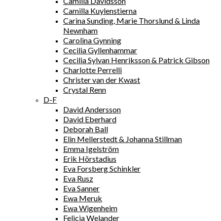
Camilla Davidsson
Camilla Kuylenstierna
Carina Sunding, Marie Thorslund & Linda
Newnham
Carolina Gynning
Cecilia Gyllenhammar
Cecilia Sylvan Henriksson & Patrick Gibson
Charlotte Perrelli
Christer van der Kwast
Crystal Renn
D-F
David Andersson
David Eberhard
Deborah Ball
Elin Mellerstedt & Johanna Stillman
Emma Igelström
Erik Hörstadius
Eva Forsberg Schinkler
Eva Rusz
Eva Sanner
Ewa Meruk
Ewa Wigenheim
Felicia Welander