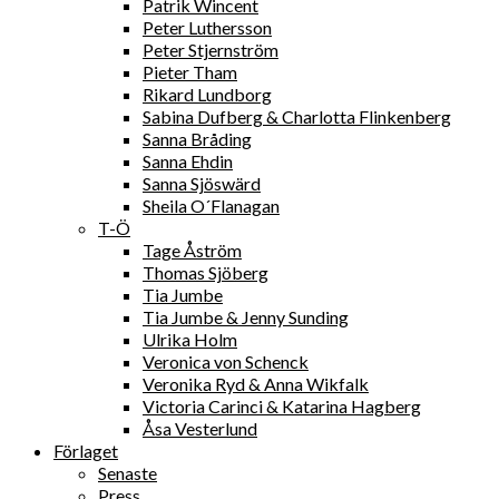
Patrik Wincent
Peter Luthersson
Peter Stjernström
Pieter Tham
Rikard Lundborg
Sabina Dufberg & Charlotta Flinkenberg
Sanna Bråding
Sanna Ehdin
Sanna Sjöswärd
Sheila O´Flanagan
T-Ö
Tage Åström
Thomas Sjöberg
Tia Jumbe
Tia Jumbe & Jenny Sunding
Ulrika Holm
Veronica von Schenck
Veronika Ryd & Anna Wikfalk
Victoria Carinci & Katarina Hagberg
Åsa Vesterlund
Förlaget
Senaste
Press