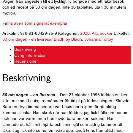
Vägen från ångesten till ett lyckligt liv började med ett läkarbesök
och ett recept på 30 om dagen. Inte 30 tabletter, utan 30 minuters
motion.
Finns även som signerat exemplar
Artikelnr:
978-91-88429-75-9
Kategorier:
2018
,
Alla böcker
Etiketter:
30 om dagen - en livsresa
,
Bladh by Bladh
,
Johanna Toftby
Beskrivning
Övrig information
Recensioner
Beskrivning
30 om dagen – en livsresa
–
Den 27 oktober 1996 föddes en liten
kille, min son Louis, tre månader för tidigt på förlossningen i Skövde.
Bara en dryg timma senare var Louis borta igen för att aldrig
komma tillbaka. Han skrek när han föddes, jag fick hålla om honom
och han var varm, men han levde bara en kort sekund. Han
lämnade ett hål i mitt hjärta och i min själ som aldrig kommer att
läka. Jag fick inte se honom växa upp, ändå finns han alltid med