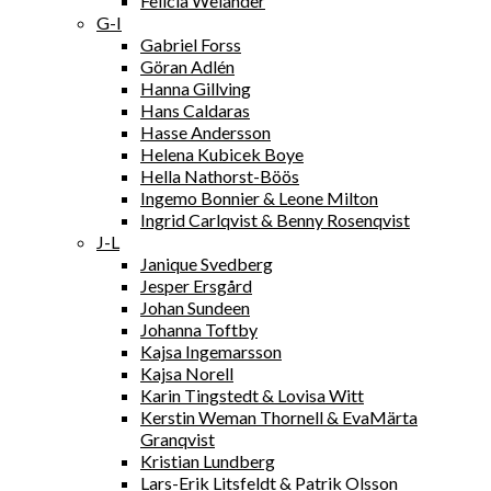
Felicia Welander
G-I
Gabriel Forss
Göran Adlén
Hanna Gillving
Hans Caldaras
Hasse Andersson
Helena Kubicek Boye
Hella Nathorst-Böös
Ingemo Bonnier & Leone Milton
Ingrid Carlqvist & Benny Rosenqvist
J-L
Janique Svedberg
Jesper Ersgård
Johan Sundeen
Johanna Toftby
Kajsa Ingemarsson
Kajsa Norell
Karin Tingstedt & Lovisa Witt
Kerstin Weman Thornell & EvaMärta
Granqvist
Kristian Lundberg
Lars-Erik Litsfeldt & Patrik Olsson