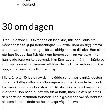
Kontakt
30 om dagen
”Den 27 oktober 1996 föddes en liten kille, min son Louis, tre
månader för tidigt på förlossningen i Skövde. Bara en dryg timma
senare var Louis borta igen för att aldrig komma tillbaka. Han skrek
när han föddes, jag fick hålla om honom och han var varm, men
han levde bara en kort sekund. Han lämnade ett hål i mitt hjärta och
i min själ som aldrig kommer att läka. Jag fick inte se honom växa
upp, ändå finns han alltid med mig. ”
I flera år efter förlusten av den nyfödde sonen var panikångesten
Johanna Toftbys ständiga följeslagare som behärskade hennes liv.
Hennes kropp tog också stryk och till slut orkade hon knappt gå runt
kvarteret. Hon hade nu fått två friska barn, men i jakten på att bli
den perfekta mamman förlorade hon sig själv och var så rädd för
allt som kunde hända att hon knappt vågade leva.