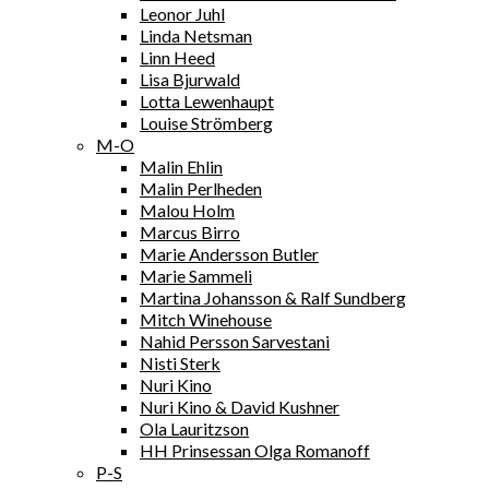
Leonor Juhl
Linda Netsman
Linn Heed
Lisa Bjurwald
Lotta Lewenhaupt
Louise Strömberg
M-O
Malin Ehlin
Malin Perlheden
Malou Holm
Marcus Birro
Marie Andersson Butler
Marie Sammeli
Martina Johansson & Ralf Sundberg
Mitch Winehouse
Nahid Persson Sarvestani
Nisti Sterk
Nuri Kino
Nuri Kino & David Kushner
Ola Lauritzson
HH Prinsessan Olga Romanoff
P-S