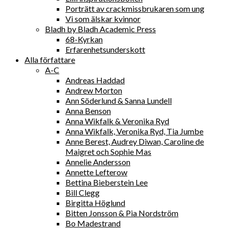
Porträtt av crackmissbrukaren som ung
Vi som älskar kvinnor
Bladh by Bladh Academic Press
68-Kyrkan
Erfarenhetsunderskott
Alla författare
A-C
Andreas Haddad
Andrew Morton
Ann Söderlund & Sanna Lundell
Anna Benson
Anna Wikfalk & Veronika Ryd
Anna Wikfalk, Veronika Ryd, Tia Jumbe
Anne Berest, Audrey Diwan, Caroline de
Maigret och Sophie Mas
Annelie Andersson
Annette Lefterow
Bettina Bieberstein Lee
Bill Clegg
Birgitta Höglund
Bitten Jonsson & Pia Nordström
Bo Madestrand