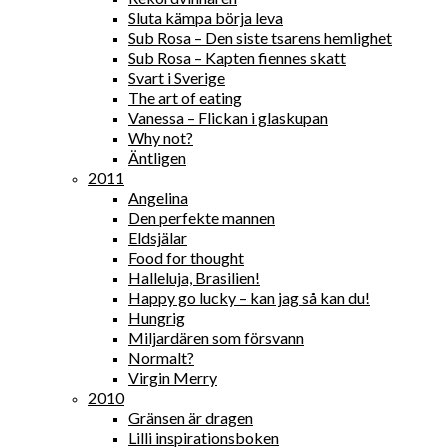
Sluta kämpa börja leva
Sub Rosa – Den siste tsarens hemlighet
Sub Rosa – Kapten fiennes skatt
Svart i Sverige
The art of eating
Vanessa – Flickan i glaskupan
Why not?
Äntligen
2011
Angelina
Den perfekte mannen
Eldsjälar
Food for thought
Halleluja, Brasilien!
Happy go lucky – kan jag så kan du!
Hungrig
Miljardären som försvann
Normalt?
Virgin Merry
2010
Gränsen är dragen
Lilli inspirationsboken