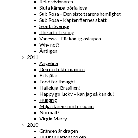
Rekordvinnaren
Sluta kämpa börja leva
Sub Rosa – Den siste tsarens hemlighet
Sub Rosa – Kapten fiennes skatt
Svart i Sverige
The art of eating
Vanessa – Flickan i glaskupan
Why not?
Äntligen
2011
Angelina
Den perfekte mannen
Eldsjälar
Food for thought
Halleluja, Brasilien!
Happy go lucky – kan jag så kan du!
Hungrig
Miljardären som försvann
Normalt?
Virgin Merry
2010
Gränsen är dragen
Lilli inspirationsboken