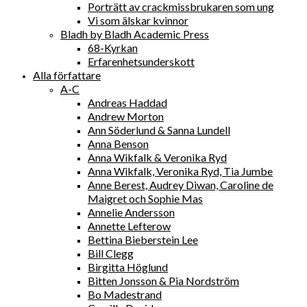
Porträtt av crackmissbrukaren som ung
Vi som älskar kvinnor
Bladh by Bladh Academic Press
68-Kyrkan
Erfarenhetsunderskott
Alla författare
A-C
Andreas Haddad
Andrew Morton
Ann Söderlund & Sanna Lundell
Anna Benson
Anna Wikfalk & Veronika Ryd
Anna Wikfalk, Veronika Ryd, Tia Jumbe
Anne Berest, Audrey Diwan, Caroline de
Maigret och Sophie Mas
Annelie Andersson
Annette Lefterow
Bettina Bieberstein Lee
Bill Clegg
Birgitta Höglund
Bitten Jonsson & Pia Nordström
Bo Madestrand