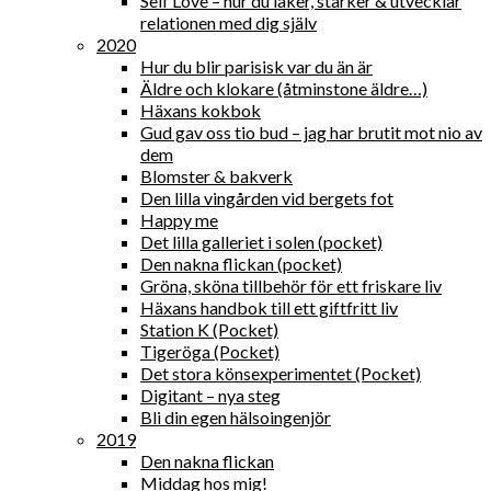
Self Love – hur du läker, stärker & utvecklar
relationen med dig själv
2020
Hur du blir parisisk var du än är
Äldre och klokare (åtminstone äldre…)
Häxans kokbok
Gud gav oss tio bud – jag har brutit mot nio av
dem
Blomster & bakverk
Den lilla vingården vid bergets fot
Happy me
Det lilla galleriet i solen (pocket)
Den nakna flickan (pocket)
Gröna, sköna tillbehör för ett friskare liv
Häxans handbok till ett giftfritt liv
Station K (Pocket)
Tigeröga (Pocket)
Det stora könsexperimentet (Pocket)
Digitant – nya steg
Bli din egen hälsoingenjör
2019
Den nakna flickan
Middag hos mig!