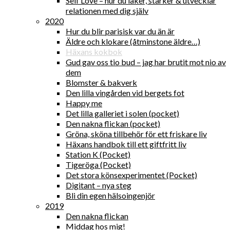
Self Love – hur du läker, stärker & utvecklar
relationen med dig själv
2020
Hur du blir parisisk var du än är
Äldre och klokare (åtminstone äldre…)
Häxans kokbok
Gud gav oss tio bud – jag har brutit mot nio av
dem
Blomster & bakverk
Den lilla vingården vid bergets fot
Happy me
Det lilla galleriet i solen (pocket)
Den nakna flickan (pocket)
Gröna, sköna tillbehör för ett friskare liv
Häxans handbok till ett giftfritt liv
Station K (Pocket)
Tigeröga (Pocket)
Det stora könsexperimentet (Pocket)
Digitant – nya steg
Bli din egen hälsoingenjör
2019
Den nakna flickan
Middag hos mig!