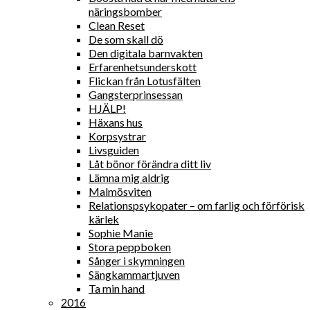
näringsbomber
Clean Reset
De som skall dö
Den digitala barnvakten
Erfarenhetsunderskott
Flickan från Lotusfälten
Gangsterprinsessan
HJÄLP!
Häxans hus
Korpsystrar
Livsguiden
Låt bönor förändra ditt liv
Lämna mig aldrig
Malmösviten
Relationspsykopater – om farlig och förförisk
kärlek
Sophie Manie
Stora peppboken
Sånger i skymningen
Sängkammartjuven
Ta min hand
2016