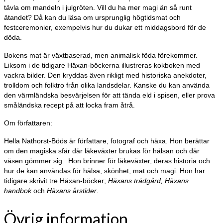
tävla om mandeln i julgröten. Vill du ha mer magi än så runt
ätandet? Då kan du läsa om ursprunglig högtidsmat och
festceremonier, exempelvis hur du dukar ett middagsbord för de
döda.
Bokens mat är växtbaserad, men animalisk föda förekommer.
Liksom i de tidigare Häxan-böckerna illustreras kokboken med
vackra bilder. Den kryddas även rikligt med historiska anekdoter,
trolldom och folktro från olika landsdelar. Kanske du kan använda
den värmländska besvärjelsen för att tända eld i spisen, eller prova
småländska recept på att locka fram åtrå.
Om författaren:
Hella Nathorst-Böös är författare, fotograf och häxa. Hon berättar
om den magiska sfär där läkeväxter brukas för hälsan och där
väsen gömmer sig. Hon brinner för läkeväxter, deras historia och
hur de kan användas för hälsa, skönhet, mat och magi. Hon har
tidigare skrivit tre Häxan-böcker;
Häxans trädgård,
Häxans
handbok
och
Häxans årstider
.
Övrig information