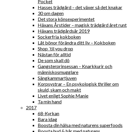
Pocket
Hasses trädgård – det växer så det knakar
30 om dagen
Det stora könsexperimentet
Häxans Årstider – magisk trädgård året runt
Häxans trädgårdsår 2019
Sockerfria kokboken
Låt bönor förändra ditt liv – Kokboken
Shop ´til you drop
Nästan för alltid
De som skall dö
Gangsterprinsessan – Knarkkurir och
människosmugglare
Sängkammartjuven
Korpsystrar – En psykologisk thriller om
skuld, skam och makt
Livet enligt Sophie Manie
Ta min hand
2017
68-Kyrkan
Bara idag
Boosta din hälsa med naturens superfoods
Boosta hud & hår med naturens