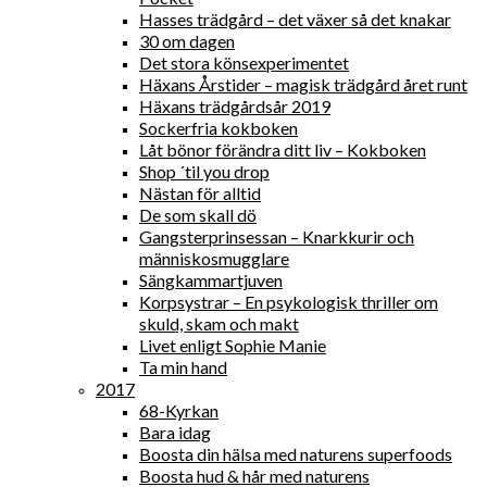
Hasses trädgård – det växer så det knakar
30 om dagen
Det stora könsexperimentet
Häxans Årstider – magisk trädgård året runt
Häxans trädgårdsår 2019
Sockerfria kokboken
Låt bönor förändra ditt liv – Kokboken
Shop ´til you drop
Nästan för alltid
De som skall dö
Gangsterprinsessan – Knarkkurir och
människosmugglare
Sängkammartjuven
Korpsystrar – En psykologisk thriller om
skuld, skam och makt
Livet enligt Sophie Manie
Ta min hand
2017
68-Kyrkan
Bara idag
Boosta din hälsa med naturens superfoods
Boosta hud & hår med naturens