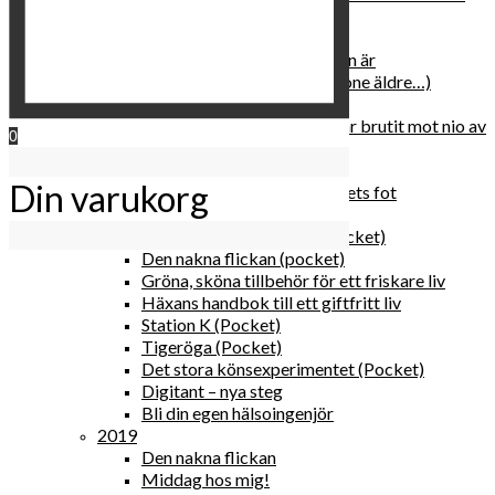
relationen med dig själv
2020
Hur du blir parisisk var du än är
Äldre och klokare (åtminstone äldre…)
Häxans kokbok
Gud gav oss tio bud – jag har brutit mot nio av
0
dem
Blomster & bakverk
Din varukorg
Den lilla vingården vid bergets fot
Happy me
Det lilla galleriet i solen (pocket)
Den nakna flickan (pocket)
Gröna, sköna tillbehör för ett friskare liv
Häxans handbok till ett giftfritt liv
Station K (Pocket)
Tigeröga (Pocket)
Det stora könsexperimentet (Pocket)
Digitant – nya steg
Bli din egen hälsoingenjör
2019
Den nakna flickan
Middag hos mig!