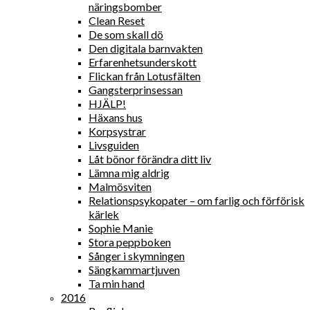
näringsbomber
Clean Reset
De som skall dö
Den digitala barnvakten
Erfarenhetsunderskott
Flickan från Lotusfälten
Gangsterprinsessan
HJÄLP!
Häxans hus
Korpsystrar
Livsguiden
Låt bönor förändra ditt liv
Lämna mig aldrig
Malmösviten
Relationspsykopater – om farlig och förförisk
kärlek
Sophie Manie
Stora peppboken
Sånger i skymningen
Sängkammartjuven
Ta min hand
2016