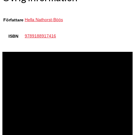
Hella Nathorst-Böös
Författare
9789188917416
ISBN
Förlaget
Bladh by Bladh är ett litet men uppseendeväckande bokförlag med
flera framgångsrika författare i stallet. Hos mig är alla författare
stjärnor! Och min uppgift är att se till att böckerna blir så bra det går
och når ut till så många människor som möjligt.
Jag vill omge mig med människor som älskar det de gör och som
gör det fullt ut! Det gäller så klart författarna, som alla är starka
personligheter på olika sätt. Mångfald är viktigt för mig, inte
enhetlighet.
Annika Bladh