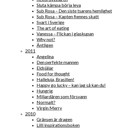
Sluta kämpa börja leva
Sub Rosa – Den siste tsarens hemlighet
Sub Rosa – Kapten fiennes skatt
Svart i Sverige
The art of eating
Vanessa – Flickan i glaskupan
Why not?
Äntligen
2011
Angelina
Den perfekte mannen
Eldsjälar
Food for thought
Halleluja, Brasilien!
Happy go lucky – kan jag så kan du!
Hungrig
Miljardären som försvann
Normalt?
Virgin Merry
2010
Gränsen är dragen
Lilli inspirationsboken