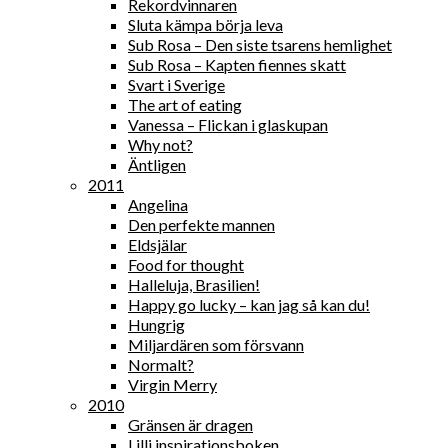
Rekordvinnaren
Sluta kämpa börja leva
Sub Rosa – Den siste tsarens hemlighet
Sub Rosa – Kapten fiennes skatt
Svart i Sverige
The art of eating
Vanessa – Flickan i glaskupan
Why not?
Äntligen
2011
Angelina
Den perfekte mannen
Eldsjälar
Food for thought
Halleluja, Brasilien!
Happy go lucky – kan jag så kan du!
Hungrig
Miljardären som försvann
Normalt?
Virgin Merry
2010
Gränsen är dragen
Lilli inspirationsboken