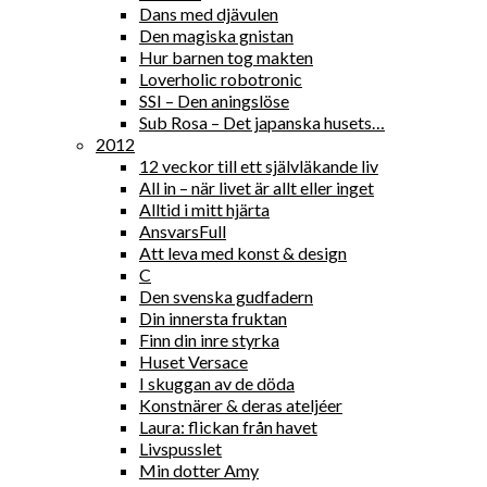
Dans med djävulen
Den magiska gnistan
Hur barnen tog makten
Loverholic robotronic
SSI – Den aningslöse
Sub Rosa – Det japanska husets…
2012
12 veckor till ett självläkande liv
All in – när livet är allt eller inget
Alltid i mitt hjärta
AnsvarsFull
Att leva med konst & design
C
Den svenska gudfadern
Din innersta fruktan
Finn din inre styrka
Huset Versace
I skuggan av de döda
Konstnärer & deras ateljéer
Laura: flickan från havet
Livspusslet
Min dotter Amy