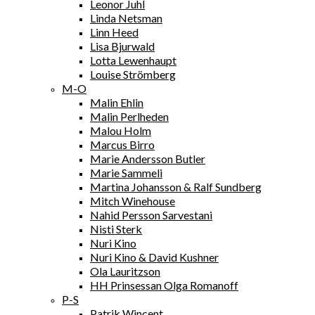
Leonor Juhl
Linda Netsman
Linn Heed
Lisa Bjurwald
Lotta Lewenhaupt
Louise Strömberg
M-O
Malin Ehlin
Malin Perlheden
Malou Holm
Marcus Birro
Marie Andersson Butler
Marie Sammeli
Martina Johansson & Ralf Sundberg
Mitch Winehouse
Nahid Persson Sarvestani
Nisti Sterk
Nuri Kino
Nuri Kino & David Kushner
Ola Lauritzson
HH Prinsessan Olga Romanoff
P-S
Patrik Wincent