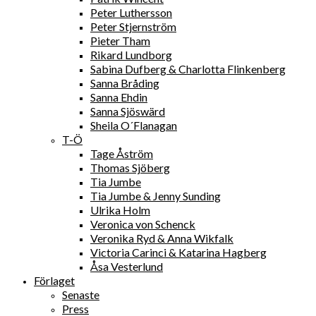
Peter Luthersson
Peter Stjernström
Pieter Tham
Rikard Lundborg
Sabina Dufberg & Charlotta Flinkenberg
Sanna Bråding
Sanna Ehdin
Sanna Sjöswärd
Sheila O´Flanagan
T-Ö
Tage Åström
Thomas Sjöberg
Tia Jumbe
Tia Jumbe & Jenny Sunding
Ulrika Holm
Veronica von Schenck
Veronika Ryd & Anna Wikfalk
Victoria Carinci & Katarina Hagberg
Åsa Vesterlund
Förlaget
Senaste
Press