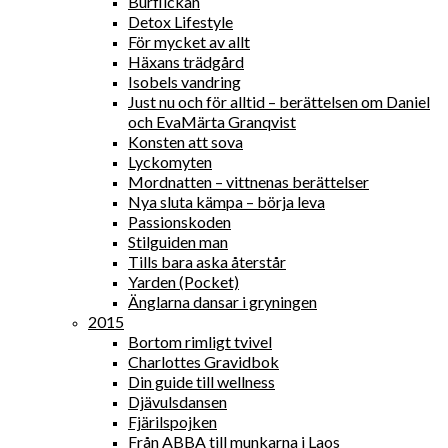
Burflickan
Detox Lifestyle
För mycket av allt
Häxans trädgård
Isobels vandring
Just nu och för alltid – berättelsen om Daniel
och EvaMärta Granqvist
Konsten att sova
Lyckomyten
Mordnatten – vittnenas berättelser
Nya sluta kämpa – börja leva
Passionskoden
Stilguiden man
Tills bara aska återstår
Yarden (Pocket)
Änglarna dansar i gryningen
2015
Bortom rimligt tvivel
Charlottes Gravidbok
Din guide till wellness
Djävulsdansen
Fjärilspojken
Från ABBA till munkarna i Laos