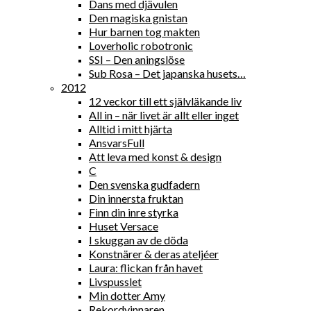
Dans med djävulen
Den magiska gnistan
Hur barnen tog makten
Loverholic robotronic
SSI – Den aningslöse
Sub Rosa – Det japanska husets…
2012
12 veckor till ett självläkande liv
All in – när livet är allt eller inget
Alltid i mitt hjärta
AnsvarsFull
Att leva med konst & design
C
Den svenska gudfadern
Din innersta fruktan
Finn din inre styrka
Huset Versace
I skuggan av de döda
Konstnärer & deras ateljéer
Laura: flickan från havet
Livspusslet
Min dotter Amy
Rekordvinnaren