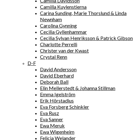
Camilla Davidsson
Camilla Kuylenstierna
Carina Sunding, Marie Thorslund & Linda
Newnham
Carolina Gynning
Cecilia Gyllenhammar
Cecilia Sylvan Henriksson & Patrick Gibson
Charlotte Perrelli
Christer van der Kwast
Crystal Renn
D-F
David Andersson
David Eberhard
Deborah Ball
Elin Mellerstedt & Johanna Stillman
Emma Igelström
Erik Hörstadius
Eva Forsberg Schinkler
Eva Rusz
Eva Sanner
Ewa Meruk
Ewa Wigenheim
Felicia Welander