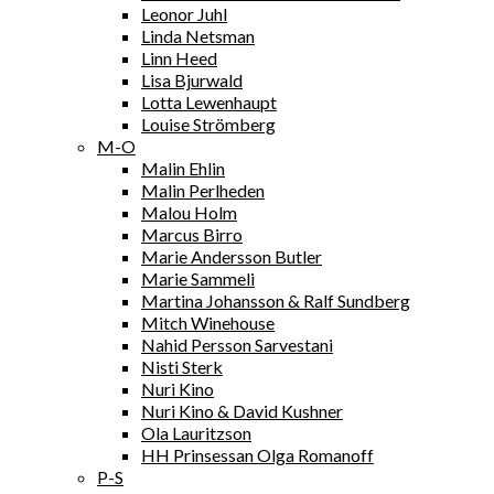
Leonor Juhl
Linda Netsman
Linn Heed
Lisa Bjurwald
Lotta Lewenhaupt
Louise Strömberg
M-O
Malin Ehlin
Malin Perlheden
Malou Holm
Marcus Birro
Marie Andersson Butler
Marie Sammeli
Martina Johansson & Ralf Sundberg
Mitch Winehouse
Nahid Persson Sarvestani
Nisti Sterk
Nuri Kino
Nuri Kino & David Kushner
Ola Lauritzson
HH Prinsessan Olga Romanoff
P-S