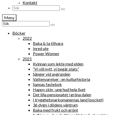
Kontakt
Search
for:
Meny
Search
for:
Böcker
2022
Baka & ta tillvara
Inred ute
Power Women
2021
Kvinnan som lekte med elden
“Vi vill nytt, vi begär plats”
Sånger vid avgrunden
Vattenvarelser : en kulturhistoria
Sannas fastebok
Happy skin : ung hud hela livet
Det lilla pensionatet i gröna dalen
I trygghetsnarkomanernas land (pocket)
36 dygn i dödens väntrum
Baka med frukt och grönt