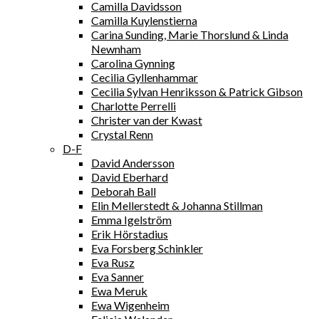
Camilla Davidsson
Camilla Kuylenstierna
Carina Sunding, Marie Thorslund & Linda
Newnham
Carolina Gynning
Cecilia Gyllenhammar
Cecilia Sylvan Henriksson & Patrick Gibson
Charlotte Perrelli
Christer van der Kwast
Crystal Renn
D-F
David Andersson
David Eberhard
Deborah Ball
Elin Mellerstedt & Johanna Stillman
Emma Igelström
Erik Hörstadius
Eva Forsberg Schinkler
Eva Rusz
Eva Sanner
Ewa Meruk
Ewa Wigenheim