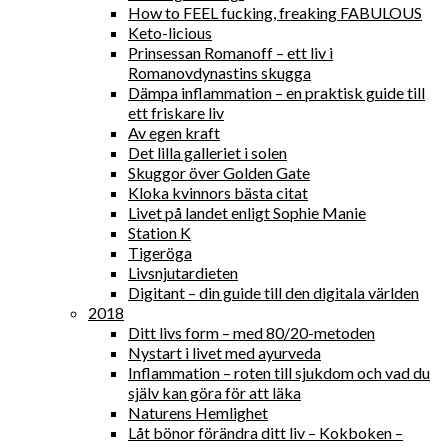
How to FEEL fucking, freaking FABULOUS
Keto-licious
Prinsessan Romanoff – ett liv i
Romanovdynastins skugga
Dämpa inflammation – en praktisk guide till
ett friskare liv
Av egen kraft
Det lilla galleriet i solen
Skuggor över Golden Gate
Kloka kvinnors bästa citat
Livet på landet enligt Sophie Manie
Station K
Tigeröga
Livsnjutardieten
Digitant – din guide till den digitala världen
2018
Ditt livs form – med 80/20-metoden
Nystart i livet med ayurveda
Inflammation – roten till sjukdom och vad du
själv kan göra för att läka
Naturens Hemlighet
Låt bönor förändra ditt liv – Kokboken –