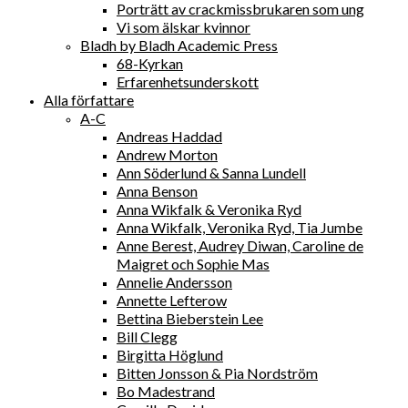
Porträtt av crackmissbrukaren som ung
Vi som älskar kvinnor
Bladh by Bladh Academic Press
68-Kyrkan
Erfarenhetsunderskott
Alla författare
A-C
Andreas Haddad
Andrew Morton
Ann Söderlund & Sanna Lundell
Anna Benson
Anna Wikfalk & Veronika Ryd
Anna Wikfalk, Veronika Ryd, Tia Jumbe
Anne Berest, Audrey Diwan, Caroline de
Maigret och Sophie Mas
Annelie Andersson
Annette Lefterow
Bettina Bieberstein Lee
Bill Clegg
Birgitta Höglund
Bitten Jonsson & Pia Nordström
Bo Madestrand