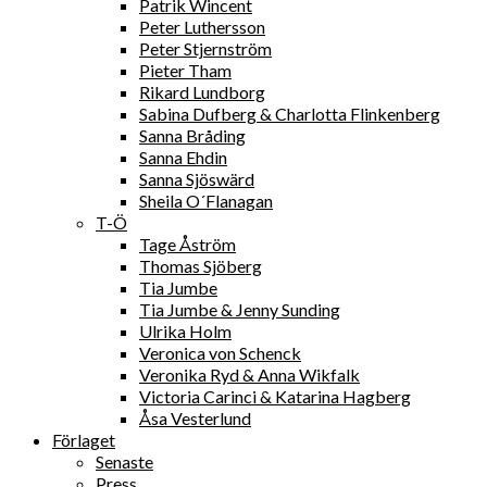
Patrik Wincent
Peter Luthersson
Peter Stjernström
Pieter Tham
Rikard Lundborg
Sabina Dufberg & Charlotta Flinkenberg
Sanna Bråding
Sanna Ehdin
Sanna Sjöswärd
Sheila O´Flanagan
T-Ö
Tage Åström
Thomas Sjöberg
Tia Jumbe
Tia Jumbe & Jenny Sunding
Ulrika Holm
Veronica von Schenck
Veronika Ryd & Anna Wikfalk
Victoria Carinci & Katarina Hagberg
Åsa Vesterlund
Förlaget
Senaste
Press