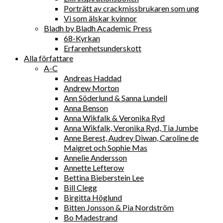
Porträtt av crackmissbrukaren som ung
Vi som älskar kvinnor
Bladh by Bladh Academic Press
68-Kyrkan
Erfarenhetsunderskott
Alla författare
A-C
Andreas Haddad
Andrew Morton
Ann Söderlund & Sanna Lundell
Anna Benson
Anna Wikfalk & Veronika Ryd
Anna Wikfalk, Veronika Ryd, Tia Jumbe
Anne Berest, Audrey Diwan, Caroline de
Maigret och Sophie Mas
Annelie Andersson
Annette Lefterow
Bettina Bieberstein Lee
Bill Clegg
Birgitta Höglund
Bitten Jonsson & Pia Nordström
Bo Madestrand