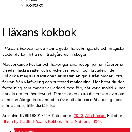
Kontakt
Häxans kokbok
I
Häxans kokbok
lär du känna goda, hälsobringande och magiska
växter du kan hitta i din trädgård och i skogen.
Medverkande kockar och häxor ger sina recept på hur råvarorna
tillreds i läckra rätter och drycker, i medicin och brygder. I den
uråldriga magiska traditionen är maten en gåva från Moder Jord,
fjärran från viktfixering och stressad matlagning. Här hittar du den
förtrollning som maten var laddad med förr, när varje måltid kunde
handla om ren överlevnad. Den visar en extra dimension av maten
som kan återge tacksamheten över att äta oss mätta och ge oss
större andlig tillfredsställelse.
Artikelnr:
9789188917416
Kategorier:
2020
,
Alla böcker
Etiketter:
Bladh by Bladh
,
Häxans Kokbok
,
Hella Nathorst-Böös
Beskrivning