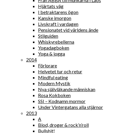
Från ABBA till munkarna i Laos
Hjärtats väg
I betraktarens ögon
Kanske imorgon
Livskraft i vardagen
Pensionatet vid världens ände
Stilguiden
Whiskyrebellerna
Yogadagboken
Yoga & jogga
2014
Förlorare
Helvetet tur och retur
Mindful eating
Modern Mystik
Nya självläkande människan
Rosa Kokboken
SSI – Kodnamn mormor
Under Vintergatans alla stjärnor
2013
A
Blod, droger & rock’n’roll
Bullshit!