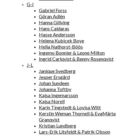
G-I
Gabriel Forss
Göran Adlén
Hanna Gillving
Hans Caldaras
Hasse Andersson
Helena Kubicek Boye
Hella Nathorst-Böös
Ingemo Bonnier & Leone Milton
Ingrid Carlqvist & Benny Rosenqvist
J-L
Janique Svedberg
Jesper Ersgård
Johan Sundeen
Johanna Toftby
Kajsa Ingemarsson
Kajsa Norell
Karin Tingstedt & Lovisa Witt
Kerstin Weman Thornell & EvaMärta
Granqvist
Kristian Lundberg
Lars-Erik Litsfeldt & Patrik Olsson