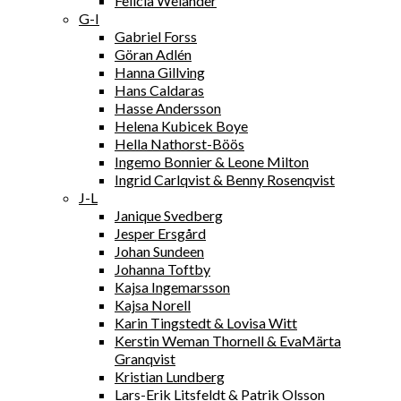
Felicia Welander
G-I
Gabriel Forss
Göran Adlén
Hanna Gillving
Hans Caldaras
Hasse Andersson
Helena Kubicek Boye
Hella Nathorst-Böös
Ingemo Bonnier & Leone Milton
Ingrid Carlqvist & Benny Rosenqvist
J-L
Janique Svedberg
Jesper Ersgård
Johan Sundeen
Johanna Toftby
Kajsa Ingemarsson
Kajsa Norell
Karin Tingstedt & Lovisa Witt
Kerstin Weman Thornell & EvaMärta
Granqvist
Kristian Lundberg
Lars-Erik Litsfeldt & Patrik Olsson