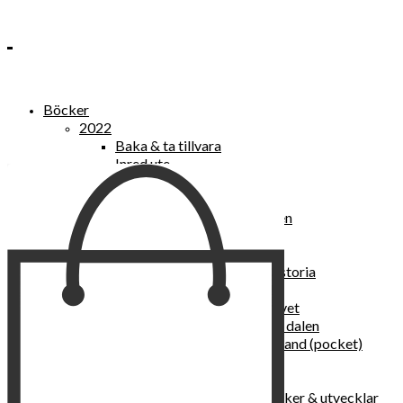
Böcker
2022
Baka & ta tillvara
Inred ute
Power Women
2021
Kvinnan som lekte med elden
“Vi vill nytt, vi begär plats”
Sånger vid avgrunden
Vattenvarelser : en kulturhistoria
Sannas fastebok
Happy skin : ung hud hela livet
Det lilla pensionatet i gröna dalen
I trygghetsnarkomanernas land (pocket)
36 dygn i dödens väntrum
Baka med frukt och grönt
Self Love – hur du läker, stärker & utvecklar