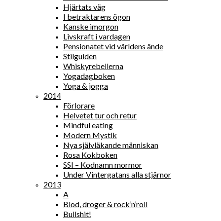
Hjärtats väg
I betraktarens ögon
Kanske imorgon
Livskraft i vardagen
Pensionatet vid världens ände
Stilguiden
Whiskyrebellerna
Yogadagboken
Yoga & jogga
2014
Förlorare
Helvetet tur och retur
Mindful eating
Modern Mystik
Nya självläkande människan
Rosa Kokboken
SSI – Kodnamn mormor
Under Vintergatans alla stjärnor
2013
A
Blod, droger & rock’n’roll
Bullshit!