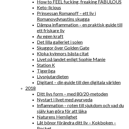
How to FEEL fucking, freaking FABULOUS
Keto-licious
Prinsessan Romanoff – ett liv i
Romanovdynastins skugga
Dämpa inflammation – en praktisk guide till
ett friskare liv
Av egen kraft
Det lilla galleriet i solen
Skuggor över Golden Gate
Kloka kvinnors bästa citat
Livet på landet enligt Sophie Manie
Station K
Tigeröga
Livsnjutardieten
Digitant – din guide till den digitala världen
2018
Ditt livs form – med 80/20-metoden
Nystart i livet med ayurveda
Inflammation – roten till sjukdom och vad du
själv kan göra för att läka
Naturens Hemlighet
Låt bönor förändra ditt liv – Kokboken –
Pocket