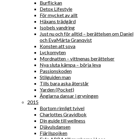
Burflickan
Detox Lifestyle
För mycket av allt
Häxans trädgård
Isobels vandring
Just nu och för alltid – berättelsen om Daniel
och EvaMärta Granqvist
Konsten att sova
Lyckomyten
Mordnatten – vittnenas berättelser
Nya sluta kämpa – börja leva
Passionskoden
Stilguiden man
Tills bara aska återstår
Yarden (Pocket)
Änglarna dansar i gryningen
2015
Bortom rimligt tvivel
Charlottes Gravidbok
Din guide till wellness
Djävulsdansen
Fjärilspojken