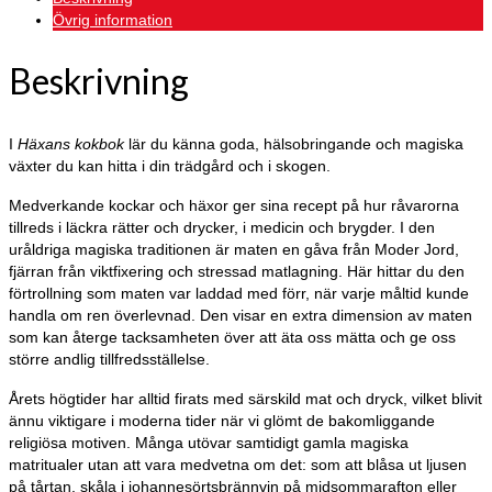
Övrig information
Beskrivning
I
Häxans kokbok
lär du känna goda, hälsobringande och magiska
växter du kan hitta i din trädgård och i skogen.
Medverkande kockar och häxor ger sina recept på hur råvarorna
tillreds i läckra rätter och drycker, i medicin och brygder. I den
uråldriga magiska traditionen är maten en gåva från Moder Jord,
fjärran från viktfixering och stressad matlagning. Här hittar du den
förtrollning som maten var laddad med förr, när varje måltid kunde
handla om ren överlevnad. Den visar en extra dimension av maten
som kan återge tacksamheten över att äta oss mätta och ge oss
större andlig tillfredsställelse.
Årets högtider har alltid firats med särskild mat och dryck, vilket blivit
ännu viktigare i moderna tider när vi glömt de bakomliggande
religiösa motiven. Många utövar samtidigt gamla magiska
matritualer utan att vara medvetna om det: som att blåsa ut ljusen
på tårtan, skåla i johannesörtsbrännvin på midsommarafton eller