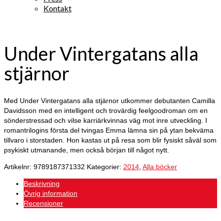
Kontakt
Under Vintergatans alla
stjärnor
Med Under Vintergatans alla stjärnor utkommer debutanten Camilla
Davidsson med en intelligent och trovärdig feelgoodroman om en
sönderstressad och vilse karriärkvinnas väg mot inre utveckling. I
romantrilogins första del tvingas Emma lämna sin på ytan bekväma
tillvaro i storstaden. Hon kastas ut på resa som blir fysiskt såväl som
psykiskt utmanande, men också början till något nytt.
Artikelnr:
9789187371332
Kategorier:
2014
,
Alla böcker
Beskrivning
Övrig information
Recensioner