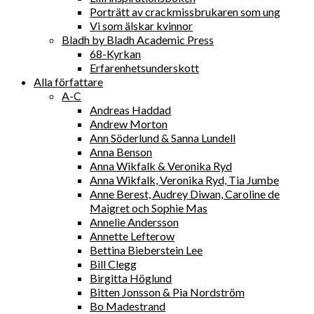
Porträtt av crackmissbrukaren som ung
Vi som älskar kvinnor
Bladh by Bladh Academic Press
68-Kyrkan
Erfarenhetsunderskott
Alla författare
A-C
Andreas Haddad
Andrew Morton
Ann Söderlund & Sanna Lundell
Anna Benson
Anna Wikfalk & Veronika Ryd
Anna Wikfalk, Veronika Ryd, Tia Jumbe
Anne Berest, Audrey Diwan, Caroline de
Maigret och Sophie Mas
Annelie Andersson
Annette Lefterow
Bettina Bieberstein Lee
Bill Clegg
Birgitta Höglund
Bitten Jonsson & Pia Nordström
Bo Madestrand