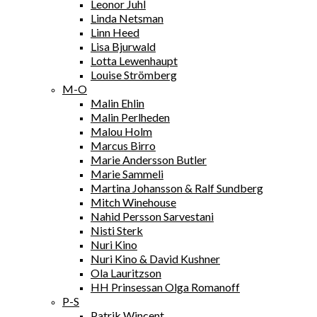
Leonor Juhl
Linda Netsman
Linn Heed
Lisa Bjurwald
Lotta Lewenhaupt
Louise Strömberg
M-O
Malin Ehlin
Malin Perlheden
Malou Holm
Marcus Birro
Marie Andersson Butler
Marie Sammeli
Martina Johansson & Ralf Sundberg
Mitch Winehouse
Nahid Persson Sarvestani
Nisti Sterk
Nuri Kino
Nuri Kino & David Kushner
Ola Lauritzson
HH Prinsessan Olga Romanoff
P-S
Patrik Wincent