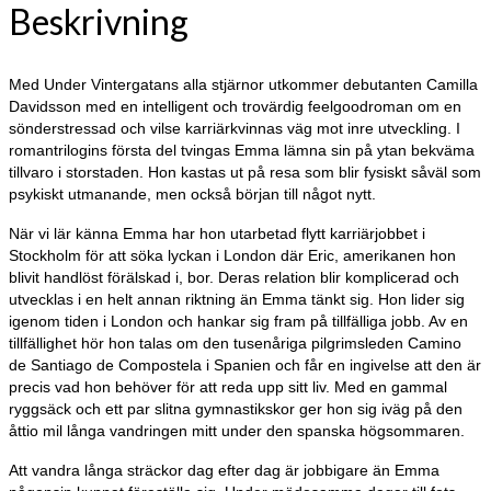
Beskrivning
Med Under Vintergatans alla stjärnor utkommer debutanten Camilla
Davidsson med en intelligent och trovärdig feelgoodroman om en
sönderstressad och vilse karriärkvinnas väg mot inre utveckling. I
romantrilogins första del tvingas Emma lämna sin på ytan bekväma
tillvaro i storstaden. Hon kastas ut på resa som blir fysiskt såväl som
psykiskt utmanande, men också början till något nytt.
När vi lär känna Emma har hon utarbetad flytt karriärjobbet i
Stockholm för att söka lyckan i London där Eric, amerikanen hon
blivit handlöst förälskad i, bor. Deras relation blir komplicerad och
utvecklas i en helt annan riktning än Emma tänkt sig. Hon lider sig
igenom tiden i London och hankar sig fram på tillfälliga jobb. Av en
tillfällighet hör hon talas om den tusenåriga pilgrimsleden Camino
de Santiago de Compostela i Spanien och får en ingivelse att den är
precis vad hon behöver för att reda upp sitt liv. Med en gammal
ryggsäck och ett par slitna gymnastikskor ger hon sig iväg på den
åttio mil långa vandringen mitt under den spanska högsommaren.
Att vandra långa sträckor dag efter dag är jobbigare än Emma