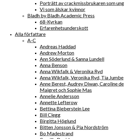
Porträtt av crackmissbrukaren som ung
Vi som älskar kvinnor
Bladh by Bladh Academic Press
68-Kyrkan
Erfarenhetsunderskott
Alla författare
A-C
Andreas Haddad
Andrew Morton
Ann Söderlund & Sanna Lundell
Anna Benson
Anna Wikfalk & Veronika Ryd
Anna Wikfalk, Veronika Ryd, Tia Jumbe
Anne Berest, Audrey Diwan, Caroline de
Maigret och Sophie Mas
Annelie Andersson
Annette Lefterow
Bettina Bieberstein Lee
Bill Clegg
Birgitta Höglund
Bitten Jonsson & Pia Nordström
Bo Madestrand