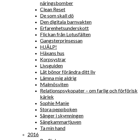
näringsbomber
Clean Reset
De som skall dö
Den digitala barnvakten
Erfarenhetsunderskott
Flickan från Lotusfälten
Gangsterprinsessan
HJÄLP!
Häxans hus
Korpsystrar
Livsguiden
Låt bönor förändra ditt liv
Lämna mig aldrig
Malmösviten
Relationspsykopater – om farlig och förförisk
kärlek
Sophie Manie
Stora peppboken
Sånger i skymningen
Sängkammartjuven
Ta min hand
2016