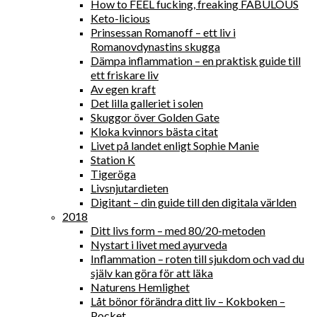
How to FEEL fucking, freaking FABULOUS
Keto-licious
Prinsessan Romanoff – ett liv i
Romanovdynastins skugga
Dämpa inflammation – en praktisk guide till
ett friskare liv
Av egen kraft
Det lilla galleriet i solen
Skuggor över Golden Gate
Kloka kvinnors bästa citat
Livet på landet enligt Sophie Manie
Station K
Tigeröga
Livsnjutardieten
Digitant – din guide till den digitala världen
2018
Ditt livs form – med 80/20-metoden
Nystart i livet med ayurveda
Inflammation – roten till sjukdom och vad du
själv kan göra för att läka
Naturens Hemlighet
Låt bönor förändra ditt liv – Kokboken –
Pocket