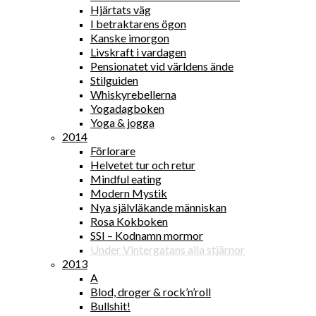
Hjärtats väg
I betraktarens ögon
Kanske imorgon
Livskraft i vardagen
Pensionatet vid världens ände
Stilguiden
Whiskyrebellerna
Yogadagboken
Yoga & jogga
2014
Förlorare
Helvetet tur och retur
Mindful eating
Modern Mystik
Nya självläkande människan
Rosa Kokboken
SSI – Kodnamn mormor
Under Vintergatans alla stjärnor
2013
A
Blod, droger & rock’n’roll
Bullshit!