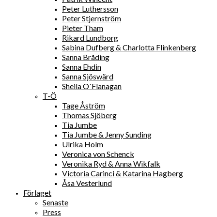
Peter Luthersson
Peter Stjernström
Pieter Tham
Rikard Lundborg
Sabina Dufberg & Charlotta Flinkenberg
Sanna Bråding
Sanna Ehdin
Sanna Sjöswärd
Sheila O´Flanagan
T-Ö
Tage Åström
Thomas Sjöberg
Tia Jumbe
Tia Jumbe & Jenny Sunding
Ulrika Holm
Veronica von Schenck
Veronika Ryd & Anna Wikfalk
Victoria Carinci & Katarina Hagberg
Åsa Vesterlund
Förlaget
Senaste
Press