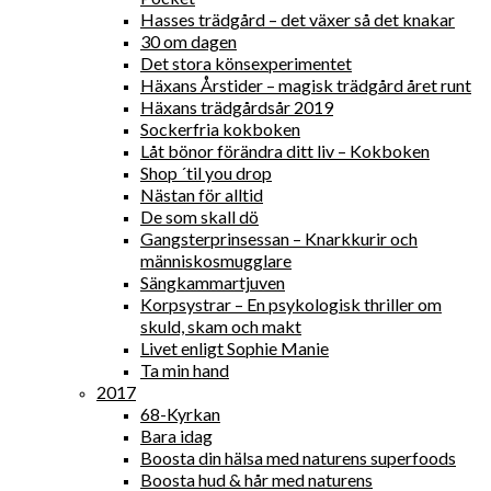
Hasses trädgård – det växer så det knakar
30 om dagen
Det stora könsexperimentet
Häxans Årstider – magisk trädgård året runt
Häxans trädgårdsår 2019
Sockerfria kokboken
Låt bönor förändra ditt liv – Kokboken
Shop ´til you drop
Nästan för alltid
De som skall dö
Gangsterprinsessan – Knarkkurir och
människosmugglare
Sängkammartjuven
Korpsystrar – En psykologisk thriller om
skuld, skam och makt
Livet enligt Sophie Manie
Ta min hand
2017
68-Kyrkan
Bara idag
Boosta din hälsa med naturens superfoods
Boosta hud & hår med naturens