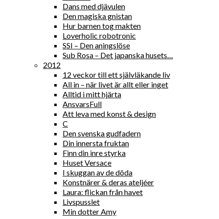
Dans med djävulen
Den magiska gnistan
Hur barnen tog makten
Loverholic robotronic
SSI – Den aningslöse
Sub Rosa – Det japanska husets…
2012
12 veckor till ett självläkande liv
All in – när livet är allt eller inget
Alltid i mitt hjärta
AnsvarsFull
Att leva med konst & design
C
Den svenska gudfadern
Din innersta fruktan
Finn din inre styrka
Huset Versace
I skuggan av de döda
Konstnärer & deras ateljéer
Laura: flickan från havet
Livspusslet
Min dotter Amy