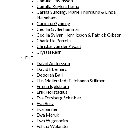
Camilla Davidsson
Camilla Kuylenstierna
Carina Sunding, Marie Thorslund & Linda
Newnham
Carolina Gynning
Cecilia Gyllenhammar
Cecilia Sylvan Henriksson & Patrick Gibson
Charlotte Perrelli
Christer van der Kwast
Crystal Renn
D-F
David Andersson
David Eberhard
Deborah Ball
Elin Mellerstedt & Johanna Stillman
Emma Igelström
Erik Hörstadius
Eva Forsberg Schinkler
Eva Rusz
Eva Sanner
Ewa Meruk
Ewa Wigenheim
Felicia Welander