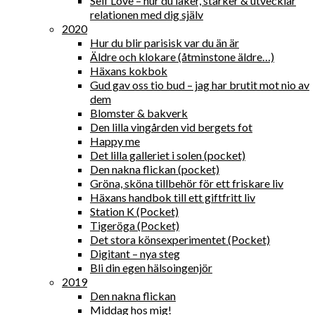
Self Love – hur du läker, stärker & utvecklar
relationen med dig själv
2020
Hur du blir parisisk var du än är
Äldre och klokare (åtminstone äldre…)
Häxans kokbok
Gud gav oss tio bud – jag har brutit mot nio av
dem
Blomster & bakverk
Den lilla vingården vid bergets fot
Happy me
Det lilla galleriet i solen (pocket)
Den nakna flickan (pocket)
Gröna, sköna tillbehör för ett friskare liv
Häxans handbok till ett giftfritt liv
Station K (Pocket)
Tigeröga (Pocket)
Det stora könsexperimentet (Pocket)
Digitant – nya steg
Bli din egen hälsoingenjör
2019
Den nakna flickan
Middag hos mig!