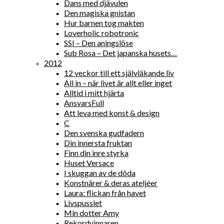
Dans med djävulen
Den magiska gnistan
Hur barnen tog makten
Loverholic robotronic
SSI – Den aningslöse
Sub Rosa – Det japanska husets…
2012
12 veckor till ett självläkande liv
All in – när livet är allt eller inget
Alltid i mitt hjärta
AnsvarsFull
Att leva med konst & design
C
Den svenska gudfadern
Din innersta fruktan
Finn din inre styrka
Huset Versace
I skuggan av de döda
Konstnärer & deras ateljéer
Laura: flickan från havet
Livspusslet
Min dotter Amy
Rekordvinnaren