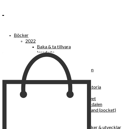
Böcker
2022
Baka & ta tillvara
Inred ute
Power Women
2021
Kvinnan som lekte med elden
“Vi vill nytt, vi begär plats”
Sånger vid avgrunden
Vattenvarelser : en kulturhistoria
Sannas fastebok
Happy skin : ung hud hela livet
Det lilla pensionatet i gröna dalen
I trygghetsnarkomanernas land (pocket)
36 dygn i dödens väntrum
Baka med frukt och grönt
Self Love – hur du läker, stärker & utvecklar