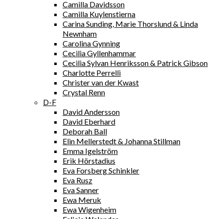
Camilla Davidsson
Camilla Kuylenstierna
Carina Sunding, Marie Thorslund & Linda
Newnham
Carolina Gynning
Cecilia Gyllenhammar
Cecilia Sylvan Henriksson & Patrick Gibson
Charlotte Perrelli
Christer van der Kwast
Crystal Renn
D-F
David Andersson
David Eberhard
Deborah Ball
Elin Mellerstedt & Johanna Stillman
Emma Igelström
Erik Hörstadius
Eva Forsberg Schinkler
Eva Rusz
Eva Sanner
Ewa Meruk
Ewa Wigenheim