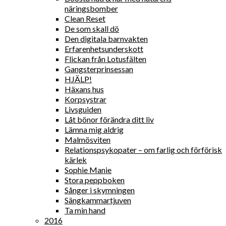
näringsbomber
Clean Reset
De som skall dö
Den digitala barnvakten
Erfarenhetsunderskott
Flickan från Lotusfälten
Gangsterprinsessan
HJÄLP!
Häxans hus
Korpsystrar
Livsguiden
Låt bönor förändra ditt liv
Lämna mig aldrig
Malmösviten
Relationspsykopater – om farlig och förförisk
kärlek
Sophie Manie
Stora peppboken
Sånger i skymningen
Sängkammartjuven
Ta min hand
2016