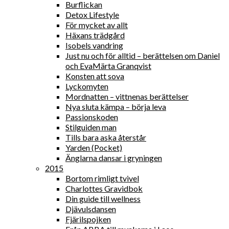
Burflickan
Detox Lifestyle
För mycket av allt
Häxans trädgård
Isobels vandring
Just nu och för alltid – berättelsen om Daniel
och EvaMärta Granqvist
Konsten att sova
Lyckomyten
Mordnatten – vittnenas berättelser
Nya sluta kämpa – börja leva
Passionskoden
Stilguiden man
Tills bara aska återstår
Yarden (Pocket)
Änglarna dansar i gryningen
2015
Bortom rimligt tvivel
Charlottes Gravidbok
Din guide till wellness
Djävulsdansen
Fjärilspojken