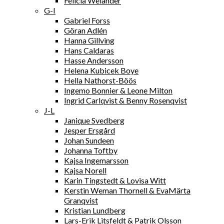
Felicia Welander
G-I
Gabriel Forss
Göran Adlén
Hanna Gillving
Hans Caldaras
Hasse Andersson
Helena Kubicek Boye
Hella Nathorst-Böös
Ingemo Bonnier & Leone Milton
Ingrid Carlqvist & Benny Rosenqvist
J-L
Janique Svedberg
Jesper Ersgård
Johan Sundeen
Johanna Toftby
Kajsa Ingemarsson
Kajsa Norell
Karin Tingstedt & Lovisa Witt
Kerstin Weman Thornell & EvaMärta
Granqvist
Kristian Lundberg
Lars-Erik Litsfeldt & Patrik Olsson