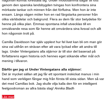
någonsin kunnat föreställa sig. Under mödosamma dagar till fots
genom den spanska landsbygden tvingas hon konfrontera sina
mörkaste tankar och minnen från det förflutna. Men hon är inte
ensam. Längs vägen möter hon en rad färgstarka personer från
olika världsdelar och bakgrund. Flera av dem får stor betydelse för
henne på olika plan. Emmas spontana infall utvecklas till en
omvälvande resa som får henne att omvärdera sina livsval och allt
hon någonsin trott på.
Camilla Davidsson har själv upplevt hur fel livet kan bli om man gör
sina val utifrån en strävan efter att vara lyckad eller att andra till
lags. Under Vintergatans alla stjärnor är till stor del baserad på
författarens egen historia och hennes eget sökande efter mål och
mening i tillvaron.
Därför ger jag ut Under Vintergatans alla stjärnor:
Det är mycket sällan att jag får ett spontant inskickat manus i min
hand som verkligen fångar mig från första till sista sidan. Men så var
det med Camillas bok. Jag skulle vilja kalla den för en intelligent
feelgoodroman av allra bästa slag!
Annika Bladh
Läs mer