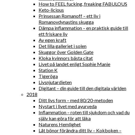
How to FEEL fucking, freaking FABULOUS
Keto-licious
Prinsessan Romanoff – ett liv i
Romanovdynastins skugga
Dämpa inflammation – en praktisk guide till
ett friskare liv
Av egen kraft
Det lilla galleriet i solen
Skuggor över Golden Gate
Kloka kvinnors bästa citat
Livet på landet enligt Sophie Manie
Station K
Tigeröga
Livsnjutardieten
Digitant – din guide till den digitala världen
2018
Ditt livs form – med 80/20-metoden
Nystart i livet med ayurveda
Inflammation – roten till sjukdom och vad du
själv kan göra för att läka
Naturens Hemlighet
Låt bönor förändra ditt liv – Kokboken –