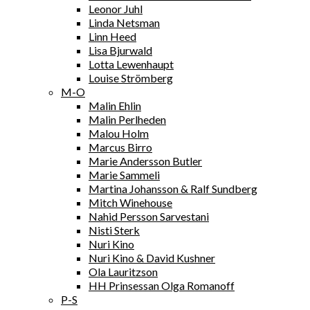
Leonor Juhl
Linda Netsman
Linn Heed
Lisa Bjurwald
Lotta Lewenhaupt
Louise Strömberg
M-O
Malin Ehlin
Malin Perlheden
Malou Holm
Marcus Birro
Marie Andersson Butler
Marie Sammeli
Martina Johansson & Ralf Sundberg
Mitch Winehouse
Nahid Persson Sarvestani
Nisti Sterk
Nuri Kino
Nuri Kino & David Kushner
Ola Lauritzson
HH Prinsessan Olga Romanoff
P-S