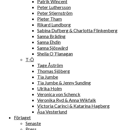
Patrik Wincent
Peter Luthersson
Peter Stjernström
Pieter Tham
Rikard Lundborg
Sabina Dufberg & Charlotta Flinkenberg
Sanna Bråding
Sanna Ehdin
Sanna Sjöswärd
Sheila O´Flanagan
T-Ö
Tage Åström
Thomas Sjöberg
Tia Jumbe
Tia Jumbe & Jenny Sunding
Ulrika Holm
Veronica von Schenck
Veronika Ryd & Anna Wikfalk
Victoria Carinci & Katarina Hagberg
Åsa Vesterlund
Förlaget
Senaste
Press