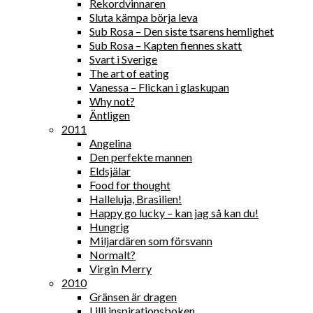
Rekordvinnaren
Sluta kämpa börja leva
Sub Rosa – Den siste tsarens hemlighet
Sub Rosa – Kapten fiennes skatt
Svart i Sverige
The art of eating
Vanessa – Flickan i glaskupan
Why not?
Äntligen
2011
Angelina
Den perfekte mannen
Eldsjälar
Food for thought
Halleluja, Brasilien!
Happy go lucky – kan jag så kan du!
Hungrig
Miljardären som försvann
Normalt?
Virgin Merry
2010
Gränsen är dragen
Lilli inspirationsboken