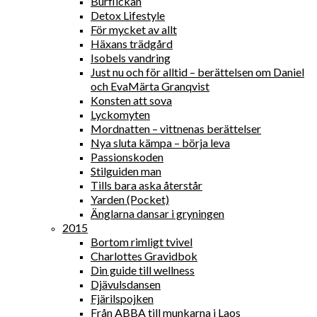
Burflickan
Detox Lifestyle
För mycket av allt
Häxans trädgård
Isobels vandring
Just nu och för alltid – berättelsen om Daniel
och EvaMärta Granqvist
Konsten att sova
Lyckomyten
Mordnatten – vittnenas berättelser
Nya sluta kämpa – börja leva
Passionskoden
Stilguiden man
Tills bara aska återstår
Yarden (Pocket)
Änglarna dansar i gryningen
2015
Bortom rimligt tvivel
Charlottes Gravidbok
Din guide till wellness
Djävulsdansen
Fjärilspojken
Från ABBA till munkarna i Laos