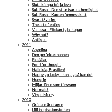
Sluta kämpa börja leva
Sub Rosa – Den siste tsarens hemlighet
Sub Rosa – Kapten fiennes skatt
Svart i Sverige
The art of eating
Vanessa – Flickan i glaskupan
Why not?
Äntligen
2011
Angelina
Den perfekte mannen
Eldsjälar
Food for thought
Halleluja, Brasilien!
Happy go lucky – kan jag så kan du!
Hungrig
Miljardären som försvann
Normalt?
Virgin Merry
2010
Gränsen är dragen
Lilli inspirationsboken