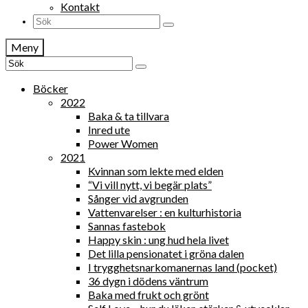
Kontakt
Search
for:
Meny
Search
for:
Böcker
2022
Baka & ta tillvara
Inred ute
Power Women
2021
Kvinnan som lekte med elden
“Vi vill nytt, vi begär plats”
Sånger vid avgrunden
Vattenvarelser : en kulturhistoria
Sannas fastebok
Happy skin : ung hud hela livet
Det lilla pensionatet i gröna dalen
I trygghetsnarkomanernas land (pocket)
36 dygn i dödens väntrum
Baka med frukt och grönt