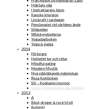
Från ABBA till munkarna i Laos
Hjärtats väg
I betraktarens ögon
Kanske imorgon
Livskraft i vardagen
Pensionatet vid världens ände
Stilguiden
Whiskyrebellerna
Yogadagboken
Yoga & jogga
2014
Förlorare
Helvetet tur och retur
Mindful eating
Modern Mystik
Nya självläkande människan
Rosa Kokboken
SSI – Kodnamn mormor
Under Vintergatans alla stjärnor
2013
A
Blod, droger & rock’n’roll
Bullshit!