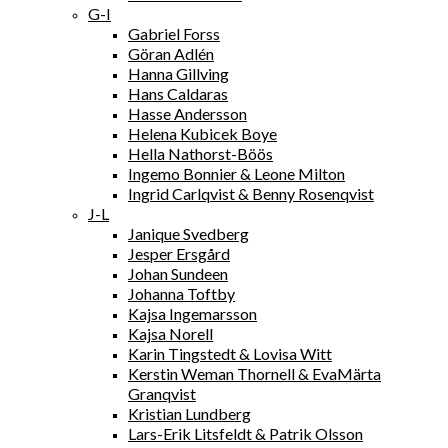
G-I
Gabriel Forss
Göran Adlén
Hanna Gillving
Hans Caldaras
Hasse Andersson
Helena Kubicek Boye
Hella Nathorst-Böös
Ingemo Bonnier & Leone Milton
Ingrid Carlqvist & Benny Rosenqvist
J-L
Janique Svedberg
Jesper Ersgård
Johan Sundeen
Johanna Toftby
Kajsa Ingemarsson
Kajsa Norell
Karin Tingstedt & Lovisa Witt
Kerstin Weman Thornell & EvaMärta
Granqvist
Kristian Lundberg
Lars-Erik Litsfeldt & Patrik Olsson