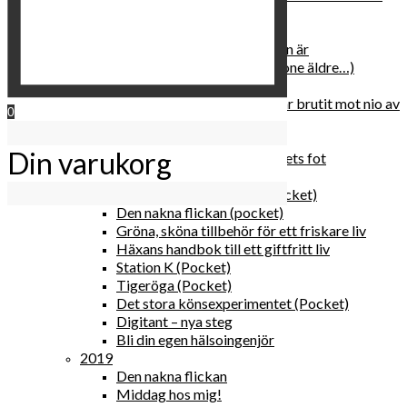
relationen med dig själv
2020
Hur du blir parisisk var du än är
Äldre och klokare (åtminstone äldre…)
Häxans kokbok
Gud gav oss tio bud – jag har brutit mot nio av
0
dem
Blomster & bakverk
Din varukorg
Den lilla vingården vid bergets fot
Happy me
Det lilla galleriet i solen (pocket)
Den nakna flickan (pocket)
Gröna, sköna tillbehör för ett friskare liv
Häxans handbok till ett giftfritt liv
Station K (Pocket)
Tigeröga (Pocket)
Det stora könsexperimentet (Pocket)
Digitant – nya steg
Bli din egen hälsoingenjör
2019
Den nakna flickan
Middag hos mig!