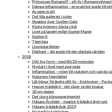
Prinsessan Romanoff – ett liv i Romanovdynast
Dämpa inflammation – en praktisk guide till ett 
Av egen kraft
Det lilla galleriet i solen
Skuggor över Golden Gate
Kloka kvinnors bästa citat
Livet på landet enligt Sophie Manie
Station K
Tigeröga
Livsnjutardieten
Digitant – din guide till den digitala världen
2018
Ditt livs form – med 80/20-metoden
Nystart i livet med ayurveda
Inflammation – roten till sjukdom och vad du sjä
Naturens Hemlighet
Låt bönor förändra ditt liv – Kokboken – Pock
Hasses trädgård – det växer så det knakar
30 om dagen
Det stora könsexperimentet
Häxans Årstider – magisk trädgård året runt
Häxans trädgårdsår 2019
Sockerfria kokboken