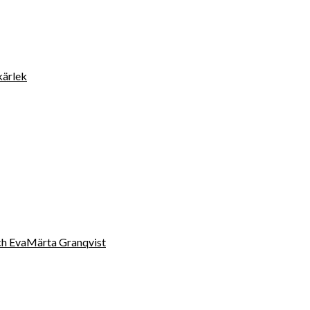
kärlek
 och EvaMärta Granqvist