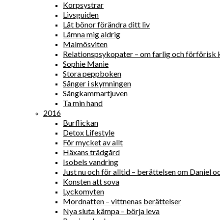
Korpsystrar
Livsguiden
Låt bönor förändra ditt liv
Lämna mig aldrig
Malmösviten
Relationspsykopater – om farlig och förförisk 
Sophie Manie
Stora peppboken
Sånger i skymningen
Sängkammartjuven
Ta min hand
2016
Burflickan
Detox Lifestyle
För mycket av allt
Häxans trädgård
Isobels vandring
Just nu och för alltid – berättelsen om Daniel
Konsten att sova
Lyckomyten
Mordnatten – vittnenas berättelser
Nya sluta kämpa – börja leva