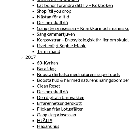
Låt bönor förändra ditt liv – Kokboken
Shop ´til you drop
Nästan för alltid
De som skall dö
Gangsterprinsessan – Knarkkurir och människ
Sängkammartjuven
Korpsystrar – En psykologisk thriller om skul
Livet enligt Sophie Manie
Ta min hand
2017
68-Kyrkan
Bara idag
Boosta din hälsa med naturens superfoods
Boosta hud & hår med naturens näringsbombe
Clean Reset
De som skall dö
Den digitala barnvakten
Erfarenhetsunderskott
Flickan från Lotusfälten
Gangsterprinsessan
HJÄLP!
Häxans hus