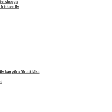
ins skugga
friskare liv
lv kan göra för att läka
et