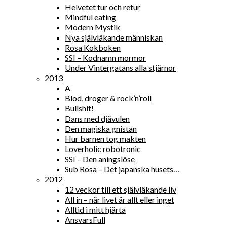
Helvetet tur och retur
Mindful eating
Modern Mystik
Nya självläkande människan
Rosa Kokboken
SSI – Kodnamn mormor
Under Vintergatans alla stjärnor
2013
A
Blod, droger & rock’n’roll
Bullshit!
Dans med djävulen
Den magiska gnistan
Hur barnen tog makten
Loverholic robotronic
SSI – Den aningslöse
Sub Rosa – Det japanska husets…
2012
12 veckor till ett självläkande liv
All in – när livet är allt eller inget
Alltid i mitt hjärta
AnsvarsFull