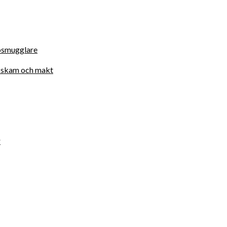
osmugglare
d, skam och makt
r