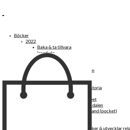
Böcker
2022
Baka & ta tillvara
Inred ute
Power Women
2021
Kvinnan som lekte med elden
“Vi vill nytt, vi begär plats”
Sånger vid avgrunden
Vattenvarelser : en kulturhistoria
Sannas fastebok
Happy skin : ung hud hela livet
Det lilla pensionatet i gröna dalen
I trygghetsnarkomanernas land (pocket)
36 dygn i dödens väntrum
Baka med frukt och grönt
Self Love – hur du läker, stärker & utvecklar rel