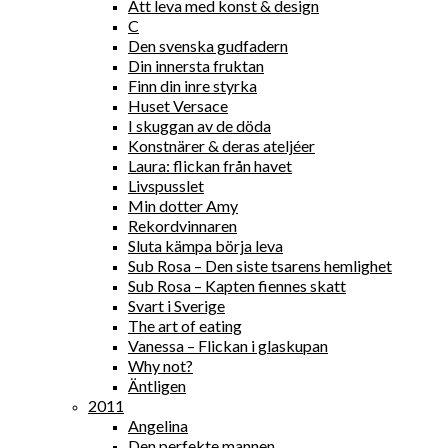
Att leva med konst & design
C
Den svenska gudfadern
Din innersta fruktan
Finn din inre styrka
Huset Versace
I skuggan av de döda
Konstnärer & deras ateljéer
Laura: flickan från havet
Livspusslet
Min dotter Amy
Rekordvinnaren
Sluta kämpa börja leva
Sub Rosa – Den siste tsarens hemlighet
Sub Rosa – Kapten fiennes skatt
Svart i Sverige
The art of eating
Vanessa – Flickan i glaskupan
Why not?
Äntligen
2011
Angelina
Den perfekte mannen