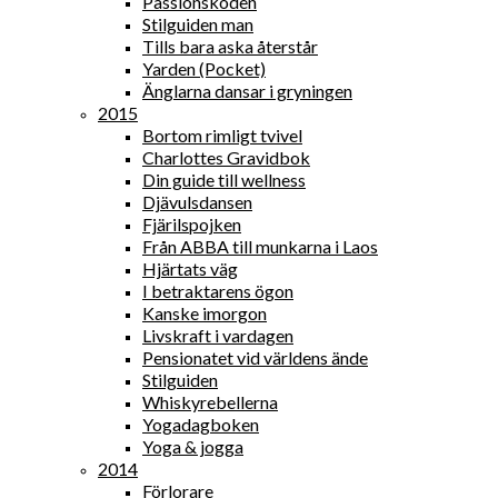
Passionskoden
Stilguiden man
Tills bara aska återstår
Yarden (Pocket)
Änglarna dansar i gryningen
2015
Bortom rimligt tvivel
Charlottes Gravidbok
Din guide till wellness
Djävulsdansen
Fjärilspojken
Från ABBA till munkarna i Laos
Hjärtats väg
I betraktarens ögon
Kanske imorgon
Livskraft i vardagen
Pensionatet vid världens ände
Stilguiden
Whiskyrebellerna
Yogadagboken
Yoga & jogga
2014
Förlorare