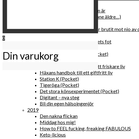
2020
Hur du blir parisisk var du än är
Äldre och klokare (åtminstone äldre…)
Häxans kokbok
Gud gav oss tio bud – jag har brutit mot nio av
Blomster & bakverk
0
Den lilla vingården vid bergets fot
Happy me
Din varukorg
Det lilla galleriet i solen (pocket)
Den nakna flickan (pocket)
Gröna, sköna tillbehör för ett friskare liv
Häxans handbok till ett giftfritt liv
Station K (Pocket)
Tigeröga (Pocket)
Det stora könsexperimentet (Pocket)
Digitant – nya steg
Bli din egen hälsoingenjör
2019
Den nakna flickan
Middag hos mig!
How to FEEL fucking, freaking FABULOUS
Keto-licious