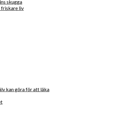
ins skugga
friskare liv
lv kan göra för att läka
et