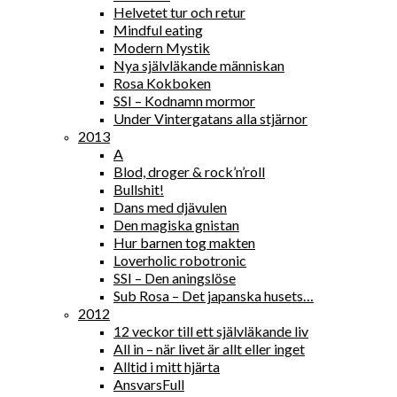
Helvetet tur och retur
Mindful eating
Modern Mystik
Nya självläkande människan
Rosa Kokboken
SSI – Kodnamn mormor
Under Vintergatans alla stjärnor
2013
A
Blod, droger & rock’n’roll
Bullshit!
Dans med djävulen
Den magiska gnistan
Hur barnen tog makten
Loverholic robotronic
SSI – Den aningslöse
Sub Rosa – Det japanska husets…
2012
12 veckor till ett självläkande liv
All in – när livet är allt eller inget
Alltid i mitt hjärta
AnsvarsFull