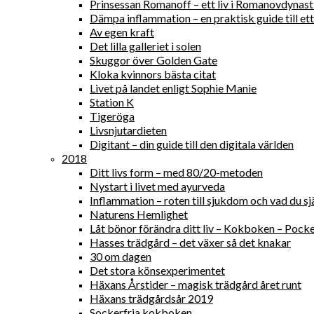
Prinsessan Romanoff – ett liv i Romanovdynast
Dämpa inflammation – en praktisk guide till ett 
Av egen kraft
Det lilla galleriet i solen
Skuggor över Golden Gate
Kloka kvinnors bästa citat
Livet på landet enligt Sophie Manie
Station K
Tigeröga
Livsnjutardieten
Digitant – din guide till den digitala världen
2018
Ditt livs form – med 80/20-metoden
Nystart i livet med ayurveda
Inflammation – roten till sjukdom och vad du sjä
Naturens Hemlighet
Låt bönor förändra ditt liv – Kokboken – Pock
Hasses trädgård – det växer så det knakar
30 om dagen
Det stora könsexperimentet
Häxans Årstider – magisk trädgård året runt
Häxans trädgårdsår 2019
Sockerfria kokboken