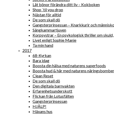
Låt bönor förändra ditt liv – Kokboken
Shop ´til you drop
Nästan för alltid
De som skall dö
Gangsterprinsessan – Knarkkurir och människ
Sängkammartjuven
Korpsystrar – En psykologisk thriller om skul
Livet enligt Sophie Manie
Ta min hand
2017
68-Kyrkan
Bara idag
Boosta din hälsa med naturens superfoods
Boosta hud & hår med naturens näringsbombe
Clean Reset
De som skall dö
Den digitala barnvakten
Erfarenhetsunderskott
Flickan från Lotusfälten
Gangsterprinsessan
HJÄLP!
Häxans hus