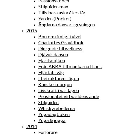
Passionskoden
Stilguiden man
Tills bara aska återstår
Yarden (Pocket)
Änglarna dansar i gryningen
2015
Bortom rimligt tvivel
Charlottes Gravidbok
Din guide till wellness
Djävulsdansen
Fjärilspojken
Från ABBA till munkarna i Laos
Hjärtats väg
I betraktarens ögon
Kanske imorgon
Livskraft i vardagen
Pensionatet vid världens ände
Stilguiden
Whiskyrebellerna
Yogadagboken
Yoga & jogga
2014
Förlorare