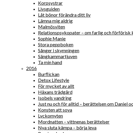
Korpsystrar
Livsguiden
Låt bönor förändra ditt liv
Lämna mig aldrig
Malmösviten
Relationspsykopater – om farlig och förförisk 
Sophie Manie
Stora peppboken
Sånger i skymningen
Sängkammartjuven
Ta min hand
2016
Burflickan
Detox Lifestyle
För mycket av allt
Häxans trädgård
Isobels vandring
Just nu och för alltid – berättelsen om Daniel
Konsten att sova
Lyckomyten
Mordnatten – vittnenas berättelser
Nya sluta kämpa – börja leva