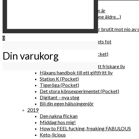
2020
Hur du blir parisisk var du än är
Äldre och klokare (åtminstone äldre…)
Häxans kokbok
Gud gav oss tio bud – jag har brutit mot nio av
Blomster & bakverk
0
Den lilla vingården vid bergets fot
Happy me
Din varukorg
Det lilla galleriet i solen (pocket)
Den nakna flickan (pocket)
Gröna, sköna tillbehör för ett friskare liv
Häxans handbok till ett giftfritt liv
Station K (Pocket)
Tigeröga (Pocket)
Det stora könsexperimentet (Pocket)
Digitant – nya steg
Bli din egen hälsoingenjör
2019
Den nakna flickan
Middag hos mig!
How to FEEL fucking, freaking FABULOUS
Keto-licious