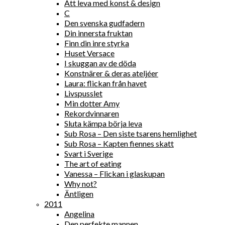
Att leva med konst & design
C
Den svenska gudfadern
Din innersta fruktan
Finn din inre styrka
Huset Versace
I skuggan av de döda
Konstnärer & deras ateljéer
Laura: flickan från havet
Livspusslet
Min dotter Amy
Rekordvinnaren
Sluta kämpa börja leva
Sub Rosa – Den siste tsarens hemlighet
Sub Rosa – Kapten fiennes skatt
Svart i Sverige
The art of eating
Vanessa – Flickan i glaskupan
Why not?
Äntligen
2011
Angelina
Den perfekte mannen