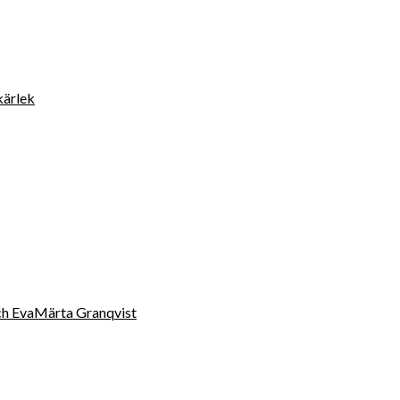
kärlek
 och EvaMärta Granqvist