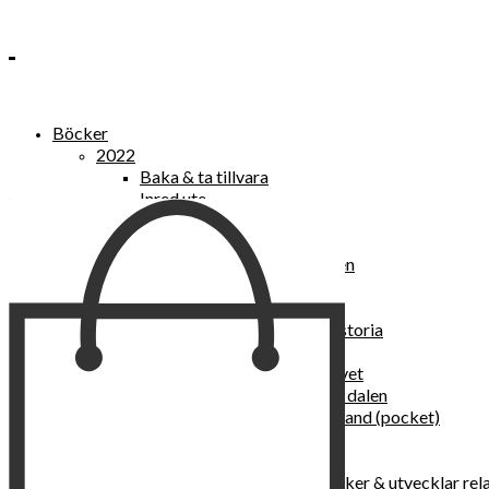
Böcker
2022
Baka & ta tillvara
Inred ute
Power Women
2021
Kvinnan som lekte med elden
“Vi vill nytt, vi begär plats”
Sånger vid avgrunden
Vattenvarelser : en kulturhistoria
Sannas fastebok
Happy skin : ung hud hela livet
Det lilla pensionatet i gröna dalen
I trygghetsnarkomanernas land (pocket)
36 dygn i dödens väntrum
Baka med frukt och grönt
Self Love – hur du läker, stärker & utvecklar rel