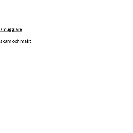
osmugglare
d, skam och makt
r