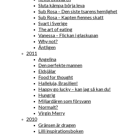
Sluta kämpa börja leva
Sub Rosa – Den siste tsarens hemlighet
Sub Rosa – Kapten fiennes skatt
Svart i Sverige
The art of eating
Vanessa – Flickan i glaskupan
Why not?
Äntligen
2011
Angelina
Den perfekte mannen
Eldsjälar
Food for thought
Halleluja, Brasilien!
Happy go lucky – kan jag så kan du!
Hungrig
Miljardären som försvann
Normalt?
Virgin Merry
2010
Gränsen är dragen
Lilli inspirationsboken