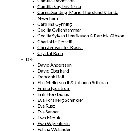
Camilla Davidsson
Camilla Kuylenstierna
Carina Sunding, Marie Thorslund & Linda
Newnham
Carolina Gynning
Cecilia Gyllenhammar
Cecilia Sylvan Henriksson & Patrick Gibson
Charlotte Perrelli
Christer van der Kwast
Crystal Renn
D-F
David Andersson
David Eberhard
Deborah Ball
Elin Mellerstedt & Johanna Stillman
Emma Igelström
Erik Hörstadius
Eva Forsberg Schinkler
Eva Rusz
Eva Sanner
Ewa Meruk
Ewa Wigenheim
Felicia Welander