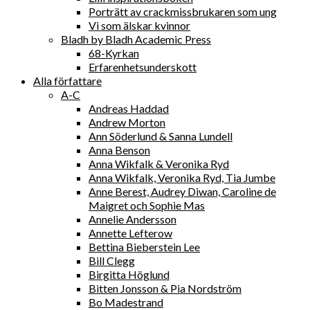
Porträtt av crackmissbrukaren som ung
Vi som älskar kvinnor
Bladh by Bladh Academic Press
68-Kyrkan
Erfarenhetsunderskott
Alla författare
A-C
Andreas Haddad
Andrew Morton
Ann Söderlund & Sanna Lundell
Anna Benson
Anna Wikfalk & Veronika Ryd
Anna Wikfalk, Veronika Ryd, Tia Jumbe
Anne Berest, Audrey Diwan, Caroline de
Maigret och Sophie Mas
Annelie Andersson
Annette Lefterow
Bettina Bieberstein Lee
Bill Clegg
Birgitta Höglund
Bitten Jonsson & Pia Nordström
Bo Madestrand