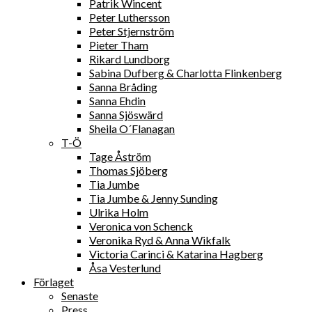
Patrik Wincent
Peter Luthersson
Peter Stjernström
Pieter Tham
Rikard Lundborg
Sabina Dufberg & Charlotta Flinkenberg
Sanna Bråding
Sanna Ehdin
Sanna Sjöswärd
Sheila O´Flanagan
T-Ö
Tage Åström
Thomas Sjöberg
Tia Jumbe
Tia Jumbe & Jenny Sunding
Ulrika Holm
Veronica von Schenck
Veronika Ryd & Anna Wikfalk
Victoria Carinci & Katarina Hagberg
Åsa Vesterlund
Förlaget
Senaste
Press