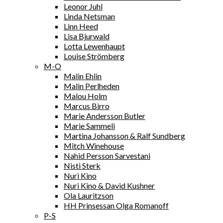
Leonor Juhl
Linda Netsman
Linn Heed
Lisa Bjurwald
Lotta Lewenhaupt
Louise Strömberg
M-O
Malin Ehlin
Malin Perlheden
Malou Holm
Marcus Birro
Marie Andersson Butler
Marie Sammeli
Martina Johansson & Ralf Sundberg
Mitch Winehouse
Nahid Persson Sarvestani
Nisti Sterk
Nuri Kino
Nuri Kino & David Kushner
Ola Lauritzson
HH Prinsessan Olga Romanoff
P-S