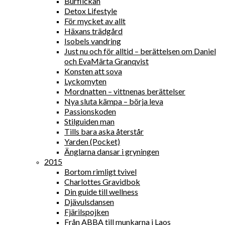
Burflickan
Detox Lifestyle
För mycket av allt
Häxans trädgård
Isobels vandring
Just nu och för alltid – berättelsen om Daniel
och EvaMärta Granqvist
Konsten att sova
Lyckomyten
Mordnatten – vittnenas berättelser
Nya sluta kämpa – börja leva
Passionskoden
Stilguiden man
Tills bara aska återstår
Yarden (Pocket)
Änglarna dansar i gryningen
2015
Bortom rimligt tvivel
Charlottes Gravidbok
Din guide till wellness
Djävulsdansen
Fjärilspojken
Från ABBA till munkarna i Laos