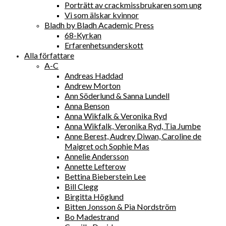
Porträtt av crackmissbrukaren som ung
Vi som älskar kvinnor
Bladh by Bladh Academic Press
68-Kyrkan
Erfarenhetsunderskott
Alla författare
A-C
Andreas Haddad
Andrew Morton
Ann Söderlund & Sanna Lundell
Anna Benson
Anna Wikfalk & Veronika Ryd
Anna Wikfalk, Veronika Ryd, Tia Jumbe
Anne Berest, Audrey Diwan, Caroline de
Maigret och Sophie Mas
Annelie Andersson
Annette Lefterow
Bettina Bieberstein Lee
Bill Clegg
Birgitta Höglund
Bitten Jonsson & Pia Nordström
Bo Madestrand