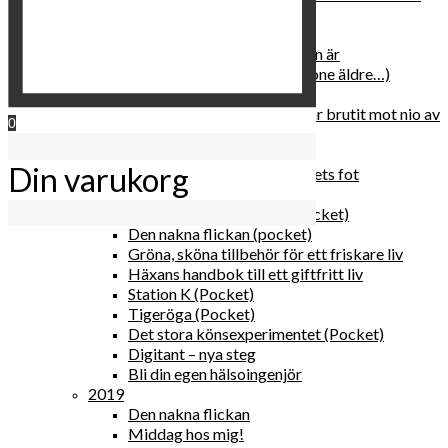
relationen med dig själv
2020
Hur du blir parisisk var du än är
Äldre och klokare (åtminstone äldre…)
Häxans kokbok
Gud gav oss tio bud – jag har brutit mot nio av
0
dem
Blomster & bakverk
Din varukorg
Den lilla vingården vid bergets fot
Happy me
Det lilla galleriet i solen (pocket)
Den nakna flickan (pocket)
Gröna, sköna tillbehör för ett friskare liv
Häxans handbok till ett giftfritt liv
Station K (Pocket)
Tigeröga (Pocket)
Det stora könsexperimentet (Pocket)
Digitant – nya steg
Bli din egen hälsoingenjör
2019
Den nakna flickan
Middag hos mig!