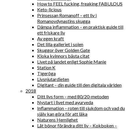
How to FEEL fucking, freaking FABULOUS
Keto-licious
Prinsessan Romanoff – ett liv i
Romanovdynastins skugga
Dämpa inflammation – en praktisk guide till
ett friskare liv
Av egen kraft
Det lilla galleriet i solen
Skuggor över Golden Gate
Kloka kvinnors bästa citat
Livet på landet enligt Sophie Manie
Station K
Tigeröga
Livsnjutardieten
Digitant – din guide till den digitala världen
2018
Ditt livs form – med 80/20-metoden
Nystart i livet med ayurveda
Inflammation – roten till sjukdom och vad du
själv kan göra för att läka
Naturens Hemlighet
Låt bönor förändra ditt liv – Kokboken –