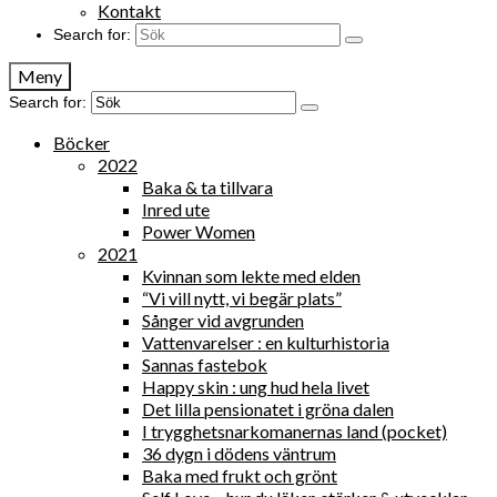
Kontakt
Search for:
Meny
Search for:
Böcker
2022
Baka & ta tillvara
Inred ute
Power Women
2021
Kvinnan som lekte med elden
“Vi vill nytt, vi begär plats”
Sånger vid avgrunden
Vattenvarelser : en kulturhistoria
Sannas fastebok
Happy skin : ung hud hela livet
Det lilla pensionatet i gröna dalen
I trygghetsnarkomanernas land (pocket)
36 dygn i dödens väntrum
Baka med frukt och grönt