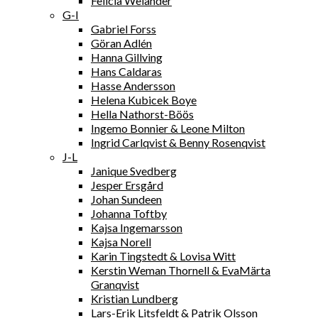
Felicia Welander
G-I
Gabriel Forss
Göran Adlén
Hanna Gillving
Hans Caldaras
Hasse Andersson
Helena Kubicek Boye
Hella Nathorst-Böös
Ingemo Bonnier & Leone Milton
Ingrid Carlqvist & Benny Rosenqvist
J-L
Janique Svedberg
Jesper Ersgård
Johan Sundeen
Johanna Toftby
Kajsa Ingemarsson
Kajsa Norell
Karin Tingstedt & Lovisa Witt
Kerstin Weman Thornell & EvaMärta
Granqvist
Kristian Lundberg
Lars-Erik Litsfeldt & Patrik Olsson