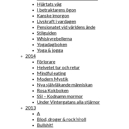
Hjärtats väg
I betraktarens ögon
Kanske imorgon
Livskraft i vardagen
Pensionatet vid världens ände
Stilguiden
Whiskyrebellerna
Yogadagboken
Yoga & jogga
2014
Förlorare
Helvetet tur och retur
Mindful eating
Modern Mystik
Nya självläkande människan
Rosa Kokboken
SSI – Kodnamn mormor
Under Vintergatans alla stjärnor
2013
A
Blod, droger & rock’n’roll
Bullshit!