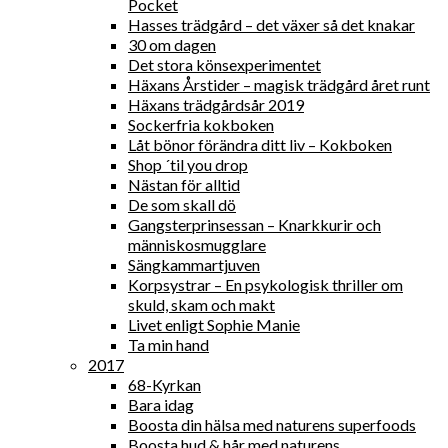
Pocket
Hasses trädgård – det växer så det knakar
30 om dagen
Det stora könsexperimentet
Häxans Årstider – magisk trädgård året runt
Häxans trädgårdsår 2019
Sockerfria kokboken
Låt bönor förändra ditt liv – Kokboken
Shop ´til you drop
Nästan för alltid
De som skall dö
Gangsterprinsessan – Knarkkurir och
människosmugglare
Sängkammartjuven
Korpsystrar – En psykologisk thriller om
skuld, skam och makt
Livet enligt Sophie Manie
Ta min hand
2017
68-Kyrkan
Bara idag
Boosta din hälsa med naturens superfoods
Boosta hud & hår med naturens