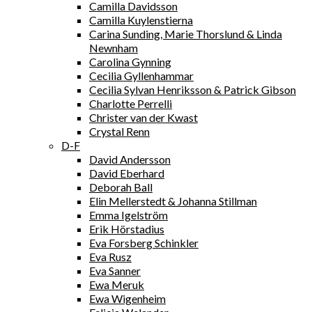
Camilla Davidsson
Camilla Kuylenstierna
Carina Sunding, Marie Thorslund & Linda
Newnham
Carolina Gynning
Cecilia Gyllenhammar
Cecilia Sylvan Henriksson & Patrick Gibson
Charlotte Perrelli
Christer van der Kwast
Crystal Renn
D-F
David Andersson
David Eberhard
Deborah Ball
Elin Mellerstedt & Johanna Stillman
Emma Igelström
Erik Hörstadius
Eva Forsberg Schinkler
Eva Rusz
Eva Sanner
Ewa Meruk
Ewa Wigenheim