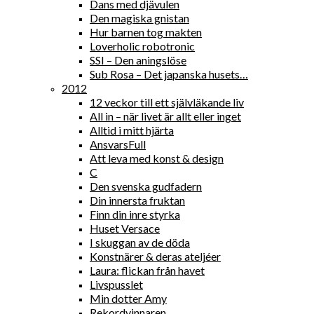
Dans med djävulen
Den magiska gnistan
Hur barnen tog makten
Loverholic robotronic
SSI – Den aningslöse
Sub Rosa – Det japanska husets…
2012
12 veckor till ett självläkande liv
All in – när livet är allt eller inget
Alltid i mitt hjärta
AnsvarsFull
Att leva med konst & design
C
Den svenska gudfadern
Din innersta fruktan
Finn din inre styrka
Huset Versace
I skuggan av de döda
Konstnärer & deras ateljéer
Laura: flickan från havet
Livspusslet
Min dotter Amy
Rekordvinnaren