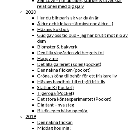
Self Love – hur du läker, stärker & utvecklar
relationen med dig själv
2020
Hur du blir parisisk var du än är
Äldre och klokare (åtminstone äldre…)
Häxans kokbok
Gud gav oss tio bud – jag har brutit mot nio av
dem
Blomster & bakverk
Den lilla vingården vid bergets fot
Happy me
Det lilla galleriet i solen (pocket)
Den nakna flickan (pocket)
Gröna, sköna tillbehör för ett friskare liv
Häxans handbok till ett giftfritt liv
Station K (Pocket)
Tigeröga (Pocket)
Det stora könsexperimentet (Pocket)
Digitant – nya steg
Bli din egen hälsoingenjör
2019
Den nakna flickan
Middag hos mig!