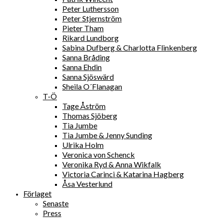
Peter Luthersson
Peter Stjernström
Pieter Tham
Rikard Lundborg
Sabina Dufberg & Charlotta Flinkenberg
Sanna Bråding
Sanna Ehdin
Sanna Sjöswärd
Sheila O´Flanagan
T-Ö
Tage Åström
Thomas Sjöberg
Tia Jumbe
Tia Jumbe & Jenny Sunding
Ulrika Holm
Veronica von Schenck
Veronika Ryd & Anna Wikfalk
Victoria Carinci & Katarina Hagberg
Åsa Vesterlund
Förlaget
Senaste
Press