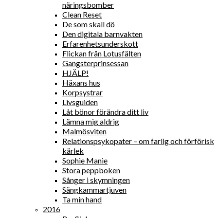
näringsbomber
Clean Reset
De som skall dö
Den digitala barnvakten
Erfarenhetsunderskott
Flickan från Lotusfälten
Gangsterprinsessan
HJÄLP!
Häxans hus
Korpsystrar
Livsguiden
Låt bönor förändra ditt liv
Lämna mig aldrig
Malmösviten
Relationspsykopater – om farlig och förförisk
kärlek
Sophie Manie
Stora peppboken
Sånger i skymningen
Sängkammartjuven
Ta min hand
2016