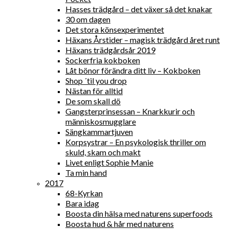
Hasses trädgård – det växer så det knakar
30 om dagen
Det stora könsexperimentet
Häxans Årstider – magisk trädgård året runt
Häxans trädgårdsår 2019
Sockerfria kokboken
Låt bönor förändra ditt liv – Kokboken
Shop ´til you drop
Nästan för alltid
De som skall dö
Gangsterprinsessan – Knarkkurir och
människosmugglare
Sängkammartjuven
Korpsystrar – En psykologisk thriller om
skuld, skam och makt
Livet enligt Sophie Manie
Ta min hand
2017
68-Kyrkan
Bara idag
Boosta din hälsa med naturens superfoods
Boosta hud & hår med naturens