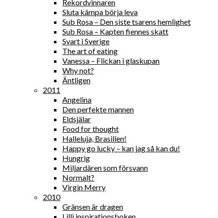
Rekordvinnaren
Sluta kämpa börja leva
Sub Rosa – Den siste tsarens hemlighet
Sub Rosa – Kapten fiennes skatt
Svart i Sverige
The art of eating
Vanessa – Flickan i glaskupan
Why not?
Äntligen
2011
Angelina
Den perfekte mannen
Eldsjälar
Food for thought
Halleluja, Brasilien!
Happy go lucky – kan jag så kan du!
Hungrig
Miljardären som försvann
Normalt?
Virgin Merry
2010
Gränsen är dragen
Lilli inspirationsboken