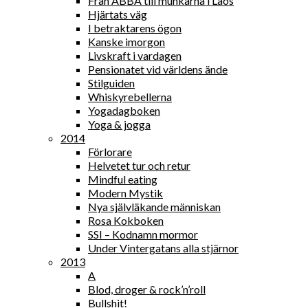
Från ABBA till munkarna i Laos
Hjärtats väg
I betraktarens ögon
Kanske imorgon
Livskraft i vardagen
Pensionatet vid världens ände
Stilguiden
Whiskyrebellerna
Yogadagboken
Yoga & jogga
2014
Förlorare
Helvetet tur och retur
Mindful eating
Modern Mystik
Nya självläkande människan
Rosa Kokboken
SSI – Kodnamn mormor
Under Vintergatans alla stjärnor
2013
A
Blod, droger & rock’n’roll
Bullshit!