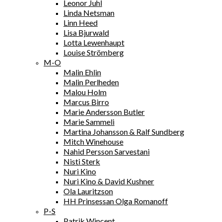
Leonor Juhl
Linda Netsman
Linn Heed
Lisa Bjurwald
Lotta Lewenhaupt
Louise Strömberg
M-O
Malin Ehlin
Malin Perlheden
Malou Holm
Marcus Birro
Marie Andersson Butler
Marie Sammeli
Martina Johansson & Ralf Sundberg
Mitch Winehouse
Nahid Persson Sarvestani
Nisti Sterk
Nuri Kino
Nuri Kino & David Kushner
Ola Lauritzson
HH Prinsessan Olga Romanoff
P-S
Patrik Wincent