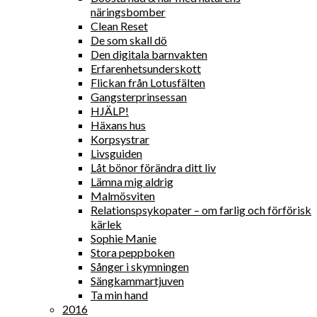
näringsbomber
Clean Reset
De som skall dö
Den digitala barnvakten
Erfarenhetsunderskott
Flickan från Lotusfälten
Gangsterprinsessan
HJÄLP!
Häxans hus
Korpsystrar
Livsguiden
Låt bönor förändra ditt liv
Lämna mig aldrig
Malmösviten
Relationspsykopater – om farlig och förförisk
kärlek
Sophie Manie
Stora peppboken
Sånger i skymningen
Sängkammartjuven
Ta min hand
2016