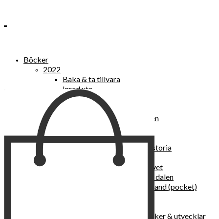
Böcker
2022
Baka & ta tillvara
Inred ute
Power Women
2021
Kvinnan som lekte med elden
“Vi vill nytt, vi begär plats”
Sånger vid avgrunden
Vattenvarelser : en kulturhistoria
Sannas fastebok
Happy skin : ung hud hela livet
Det lilla pensionatet i gröna dalen
I trygghetsnarkomanernas land (pocket)
36 dygn i dödens väntrum
Baka med frukt och grönt
Self Love – hur du läker, stärker & utvecklar