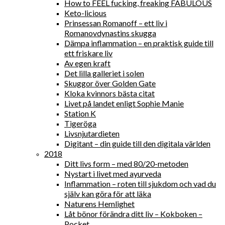
How to FEEL fucking, freaking FABULOUS
Keto-licious
Prinsessan Romanoff – ett liv i
Romanovdynastins skugga
Dämpa inflammation – en praktisk guide till
ett friskare liv
Av egen kraft
Det lilla galleriet i solen
Skuggor över Golden Gate
Kloka kvinnors bästa citat
Livet på landet enligt Sophie Manie
Station K
Tigeröga
Livsnjutardieten
Digitant – din guide till den digitala världen
2018
Ditt livs form – med 80/20-metoden
Nystart i livet med ayurveda
Inflammation – roten till sjukdom och vad du
själv kan göra för att läka
Naturens Hemlighet
Låt bönor förändra ditt liv – Kokboken –
Pocket