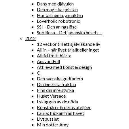
Dans med djävulen
Den magiska gnistan
Hur barnen tog makten
Loverholic robotronic
SSI – Den aningslöse
Sub Rosa – Det japanska husets…
2012
12 veckor till ett självläkande liv
All in – när livet är allt eller inget
Alltid i mitt hjärta
AnsvarsFull
Att leva med konst & design
C
Den svenska gudfadern
Din innersta fruktan
Finn din inre styrka
Huset Versace
I skuggan av de döda
Konstnärer & deras ateljéer
Laura: flickan från havet
Livspusslet
Min dotter Amy