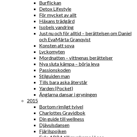
Burflickan
Detox Lifestyle
För mycket av allt
Häxans trädgård
Isobels vandring
Just nu och för alltid – berättelsen om Daniel
och EvaMärta Granqvist
Konsten att sova
Lyckomyten
Mordnatten – vittnenas berättelser
Nya sluta kämpa – börja leva
Passionskoden
Stilguiden man
Tills bara aska återstår
Yarden (Pocket)
Änglarna dansar i gryningen
2015
Bortom rimligt tvivel
Charlottes Gravidbok
Din guide till wellness
Djävulsdansen
Fjärilspojken