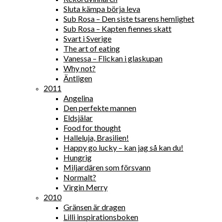
Sluta kämpa börja leva
Sub Rosa – Den siste tsarens hemlighet
Sub Rosa – Kapten fiennes skatt
Svart i Sverige
The art of eating
Vanessa – Flickan i glaskupan
Why not?
Äntligen
2011
Angelina
Den perfekte mannen
Eldsjälar
Food for thought
Halleluja, Brasilien!
Happy go lucky – kan jag så kan du!
Hungrig
Miljardären som försvann
Normalt?
Virgin Merry
2010
Gränsen är dragen
Lilli inspirationsboken