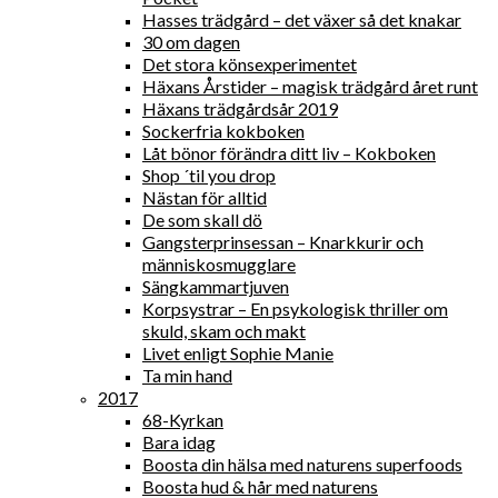
Hasses trädgård – det växer så det knakar
30 om dagen
Det stora könsexperimentet
Häxans Årstider – magisk trädgård året runt
Häxans trädgårdsår 2019
Sockerfria kokboken
Låt bönor förändra ditt liv – Kokboken
Shop ´til you drop
Nästan för alltid
De som skall dö
Gangsterprinsessan – Knarkkurir och
människosmugglare
Sängkammartjuven
Korpsystrar – En psykologisk thriller om
skuld, skam och makt
Livet enligt Sophie Manie
Ta min hand
2017
68-Kyrkan
Bara idag
Boosta din hälsa med naturens superfoods
Boosta hud & hår med naturens