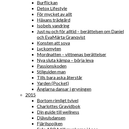
Burflickan
Detox Lifestyle
För mycket av allt
Häxans trädgård
Isobels vandring
Just nu och för alltid – berättelsen om Daniel
och EvaMärta Granqvist
Konsten att sova
Lyckomyten
Mordnatten – vittnenas berättelser
Nya sluta kämpa – börja leva
Passionskoden
Stilguiden man
Tills bara aska återstår
Yarden (Pocket)
Änglarna dansar i gryningen
2015
Bortom rimligt tvivel
Charlottes Gravidbok
Din guide till wellness
Djävulsdansen
Fjärilspojken