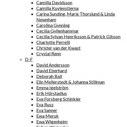
Camilla Davidsson
Camilla Kuylenstierna
Carina Sunding, Marie Thorslund & Linda
Newnham
Carolina Gynning
Cecilia Gyllenhammar
Cecilia Sylvan Henriksson & Patrick Gibson
Charlotte Perrelli
Christer van der Kwast
Crystal Renn
D-F
David Andersson
David Eberhard
Deborah Ball
Elin Mellerstedt & Johanna Stillman
Emma Igelström
Erik Hörstadius
Eva Forsberg Schinkler
Eva Rusz
Eva Sanner
Ewa Meruk
Ewa Wigenheim