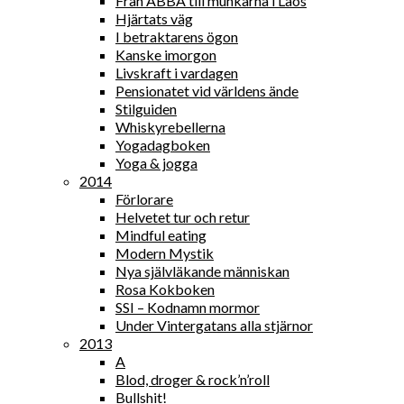
Från ABBA till munkarna i Laos
Hjärtats väg
I betraktarens ögon
Kanske imorgon
Livskraft i vardagen
Pensionatet vid världens ände
Stilguiden
Whiskyrebellerna
Yogadagboken
Yoga & jogga
2014
Förlorare
Helvetet tur och retur
Mindful eating
Modern Mystik
Nya självläkande människan
Rosa Kokboken
SSI – Kodnamn mormor
Under Vintergatans alla stjärnor
2013
A
Blod, droger & rock’n’roll
Bullshit!