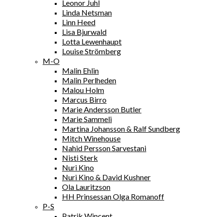
Leonor Juhl
Linda Netsman
Linn Heed
Lisa Bjurwald
Lotta Lewenhaupt
Louise Strömberg
M-O
Malin Ehlin
Malin Perlheden
Malou Holm
Marcus Birro
Marie Andersson Butler
Marie Sammeli
Martina Johansson & Ralf Sundberg
Mitch Winehouse
Nahid Persson Sarvestani
Nisti Sterk
Nuri Kino
Nuri Kino & David Kushner
Ola Lauritzson
HH Prinsessan Olga Romanoff
P-S
Patrik Wincent