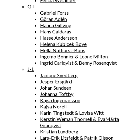
Felicia Welander
G-I
Gabriel Forss
Göran Adlén
Hanna Gillving
Hans Caldaras
Hasse Andersson
Helena Kubicek Boye
Hella Nathorst-Böös
Ingemo Bonnier & Leone Milton
Ingrid Carlqvist & Benny Rosenqvist
J-L
Janique Svedberg
Jesper Ersgård
Johan Sundeen
Johanna Toftby
Kajsa Ingemarsson
Kajsa Norell
Karin Tingstedt & Lovisa Witt
Kerstin Weman Thornell & EvaMärta
Granqvist
Kristian Lundberg
Lars-Erik Litsfeldt & Patrik Olsson