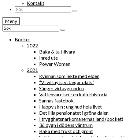
Kontakt
Search
for:
Meny
Search
for:
Böcker
2022
Baka & ta tillvara
Inred ute
Power Women
2021
Kvinnan som lekte med elden
“Vi vill nytt, vi begär plats”
Sånger vid avgrunden
Vattenvarelser : en kulturhistoria
Sannas fastebok
Happy skin : ung hud hela livet
Det lilla pensionatet i gröna dalen
I trygghetsnarkomanernas land (pocket)
36 dygn i dödens väntrum
Baka med frukt och grönt