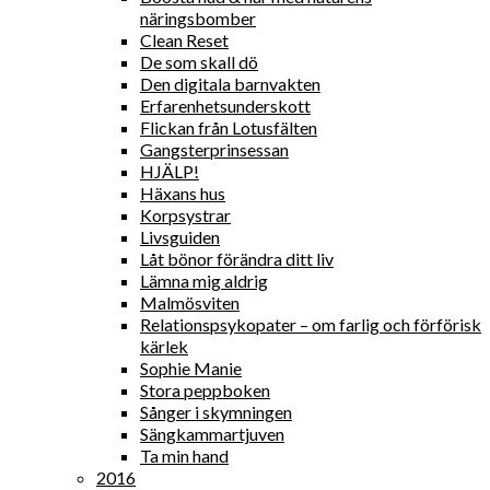
näringsbomber
Clean Reset
De som skall dö
Den digitala barnvakten
Erfarenhetsunderskott
Flickan från Lotusfälten
Gangsterprinsessan
HJÄLP!
Häxans hus
Korpsystrar
Livsguiden
Låt bönor förändra ditt liv
Lämna mig aldrig
Malmösviten
Relationspsykopater – om farlig och förförisk
kärlek
Sophie Manie
Stora peppboken
Sånger i skymningen
Sängkammartjuven
Ta min hand
2016