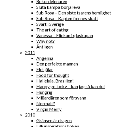
Rekordvinnaren
Sluta kämpa börja leva
Sub Rosa – Den siste tsarens hemlighet
Sub Rosa – Kapten fiennes skatt
Svart i Sverige
The art of eating
Vanessa – Flickan i glaskupan
Why not?
Äntligen
2011
Angelina
Den perfekte mannen
Eldsjälar
Food for thought
Halleluja, Brasilien!
Happy go lucky – kan jag så kan du!
Hungrig
Miljardären som försvann
Normalt?
Virgin Merry
2010
Gränsen är dragen
Lilli inspirationsboken