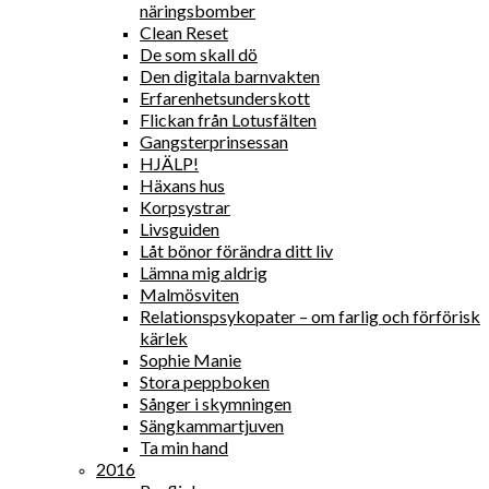
näringsbomber
Clean Reset
De som skall dö
Den digitala barnvakten
Erfarenhetsunderskott
Flickan från Lotusfälten
Gangsterprinsessan
HJÄLP!
Häxans hus
Korpsystrar
Livsguiden
Låt bönor förändra ditt liv
Lämna mig aldrig
Malmösviten
Relationspsykopater – om farlig och förförisk
kärlek
Sophie Manie
Stora peppboken
Sånger i skymningen
Sängkammartjuven
Ta min hand
2016