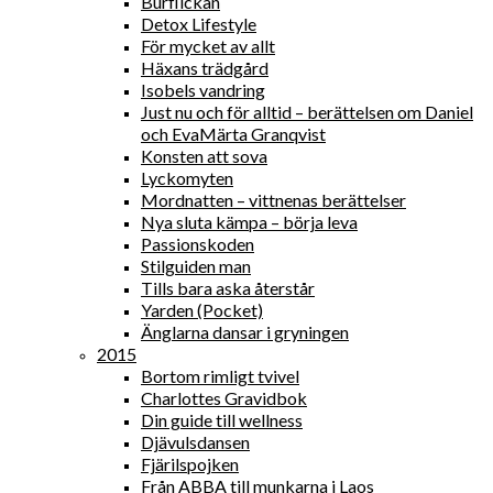
Burflickan
Detox Lifestyle
För mycket av allt
Häxans trädgård
Isobels vandring
Just nu och för alltid – berättelsen om Daniel
och EvaMärta Granqvist
Konsten att sova
Lyckomyten
Mordnatten – vittnenas berättelser
Nya sluta kämpa – börja leva
Passionskoden
Stilguiden man
Tills bara aska återstår
Yarden (Pocket)
Änglarna dansar i gryningen
2015
Bortom rimligt tvivel
Charlottes Gravidbok
Din guide till wellness
Djävulsdansen
Fjärilspojken
Från ABBA till munkarna i Laos