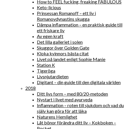
How to FEEL fucking, freaking FABULOUS
Keto-licious
Prinsessan Romanoff – ett liv i
Romanovdynastins skugga
Dämpa inflammation – en praktisk guide till
ett friskare liv
Av egen kraft
Det lilla galleriet i solen
Skuggor över Golden Gate
Kloka kvinnors bästa citat
Livet på landet enligt Sophie Manie
Station K
Tigeröga
Livsnjutardieten
Digitant – din guide till den digitala världen
2018
Ditt livs form – med 80/20-metoden
Nystart i livet med ayurveda
Inflammation – roten till sjukdom och vad du
själv kan göra för att läka
Naturens Hemlighet
Låt bönor förändra ditt liv – Kokboken –
Pocket