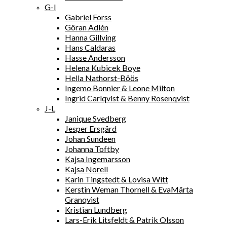
G-I
Gabriel Forss
Göran Adlén
Hanna Gillving
Hans Caldaras
Hasse Andersson
Helena Kubicek Boye
Hella Nathorst-Böös
Ingemo Bonnier & Leone Milton
Ingrid Carlqvist & Benny Rosenqvist
J-L
Janique Svedberg
Jesper Ersgård
Johan Sundeen
Johanna Toftby
Kajsa Ingemarsson
Kajsa Norell
Karin Tingstedt & Lovisa Witt
Kerstin Weman Thornell & EvaMärta
Granqvist
Kristian Lundberg
Lars-Erik Litsfeldt & Patrik Olsson