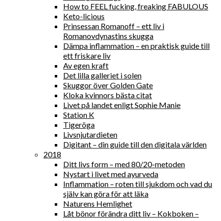
How to FEEL fucking, freaking FABULOUS
Keto-licious
Prinsessan Romanoff – ett liv i
Romanovdynastins skugga
Dämpa inflammation – en praktisk guide till
ett friskare liv
Av egen kraft
Det lilla galleriet i solen
Skuggor över Golden Gate
Kloka kvinnors bästa citat
Livet på landet enligt Sophie Manie
Station K
Tigeröga
Livsnjutardieten
Digitant – din guide till den digitala världen
2018
Ditt livs form – med 80/20-metoden
Nystart i livet med ayurveda
Inflammation – roten till sjukdom och vad du
själv kan göra för att läka
Naturens Hemlighet
Låt bönor förändra ditt liv – Kokboken –