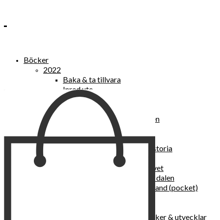
Böcker
2022
Baka & ta tillvara
Inred ute
Power Women
2021
Kvinnan som lekte med elden
“Vi vill nytt, vi begär plats”
Sånger vid avgrunden
Vattenvarelser : en kulturhistoria
Sannas fastebok
Happy skin : ung hud hela livet
Det lilla pensionatet i gröna dalen
I trygghetsnarkomanernas land (pocket)
36 dygn i dödens väntrum
Baka med frukt och grönt
Self Love – hur du läker, stärker & utvecklar