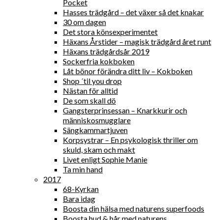
Pocket
Hasses trädgård – det växer så det knakar
30 om dagen
Det stora könsexperimentet
Häxans Årstider – magisk trädgård året runt
Häxans trädgårdsår 2019
Sockerfria kokboken
Låt bönor förändra ditt liv – Kokboken
Shop ´til you drop
Nästan för alltid
De som skall dö
Gangsterprinsessan – Knarkkurir och
människosmugglare
Sängkammartjuven
Korpsystrar – En psykologisk thriller om
skuld, skam och makt
Livet enligt Sophie Manie
Ta min hand
2017
68-Kyrkan
Bara idag
Boosta din hälsa med naturens superfoods
Boosta hud & hår med naturens