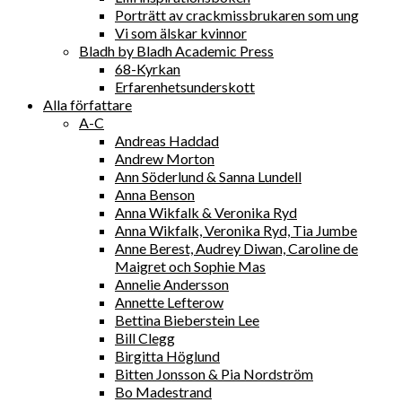
Porträtt av crackmissbrukaren som ung
Vi som älskar kvinnor
Bladh by Bladh Academic Press
68-Kyrkan
Erfarenhetsunderskott
Alla författare
A-C
Andreas Haddad
Andrew Morton
Ann Söderlund & Sanna Lundell
Anna Benson
Anna Wikfalk & Veronika Ryd
Anna Wikfalk, Veronika Ryd, Tia Jumbe
Anne Berest, Audrey Diwan, Caroline de
Maigret och Sophie Mas
Annelie Andersson
Annette Lefterow
Bettina Bieberstein Lee
Bill Clegg
Birgitta Höglund
Bitten Jonsson & Pia Nordström
Bo Madestrand