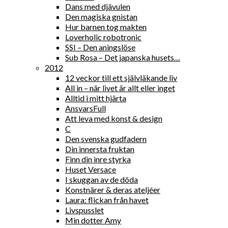
Dans med djävulen
Den magiska gnistan
Hur barnen tog makten
Loverholic robotronic
SSI – Den aningslöse
Sub Rosa – Det japanska husets…
2012
12 veckor till ett självläkande liv
All in – när livet är allt eller inget
Alltid i mitt hjärta
AnsvarsFull
Att leva med konst & design
C
Den svenska gudfadern
Din innersta fruktan
Finn din inre styrka
Huset Versace
I skuggan av de döda
Konstnärer & deras ateljéer
Laura: flickan från havet
Livspusslet
Min dotter Amy