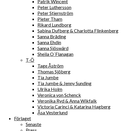
Patrik Wincent
Peter Luthersson
Peter Stjernström
Pieter Tham
Rikard Lundborg
Sabina Dufberg & Charlotta Flinkenberg
Sanna Bråding
Sanna Ehdin
Sanna Sjöswärd
Sheila O´Flanagan
T-Ö
Tage Åström
Thomas Sjöberg
Tia Jumbe
Tia Jumbe & Jenny Sunding
Ulrika Holm
Veronica von Schenck
Veronika Ryd & Anna Wikfalk
Victoria Carinci & Katarina Hagberg
Åsa Vesterlund
Förlaget
Senaste
Press