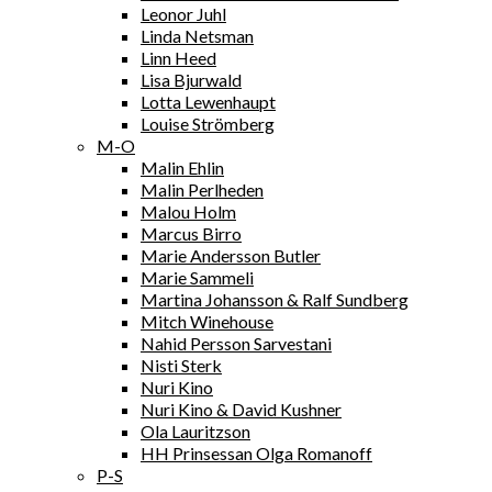
Leonor Juhl
Linda Netsman
Linn Heed
Lisa Bjurwald
Lotta Lewenhaupt
Louise Strömberg
M-O
Malin Ehlin
Malin Perlheden
Malou Holm
Marcus Birro
Marie Andersson Butler
Marie Sammeli
Martina Johansson & Ralf Sundberg
Mitch Winehouse
Nahid Persson Sarvestani
Nisti Sterk
Nuri Kino
Nuri Kino & David Kushner
Ola Lauritzson
HH Prinsessan Olga Romanoff
P-S