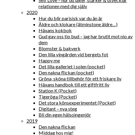
Self Love – hur du läker, stärker & utvecklar
relationen med dig själv
2020
Hur du blir parisisk var du än är
Äldre och klokare (åtminstone äldre…)
Häxans kokbok
Gud gav oss tio bud – jag har brutit mot nio av
dem
Blomster & bakverk
Den lilla vingården vid bergets fot
Happy me
Det lilla galleriet i solen (pocket)
Den nakna flickan (pocket)
Gröna, sköna tillbehör för ett friskare liv
Häxans handbok till ett giftfritt liv
Station K (Pocket)
Tigeröga (Pocket)
Det stora könsexperimentet (Pocket)
Digitant – nya steg
Bli din egen hälsoingenjör
2019
Den nakna flickan
Middag hos mig!