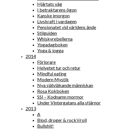
Hjärtats väg
I betraktarens ögon
Kanske imorgon
Livskraft i vardagen
Pensionatet vid världens ände
Stilguiden
Whiskyrebellerna
Yogadagboken
Yoga & jogga
2014
Förlorare
Helvetet tur och retur
Mindful eating
Modern Mystik
Nya självläkande människan
Rosa Kokboken
SSI – Kodnamn mormor
Under Vintergatans alla stjärnor
2013
A
Blod, droger & rock’n’roll
Bullshit!