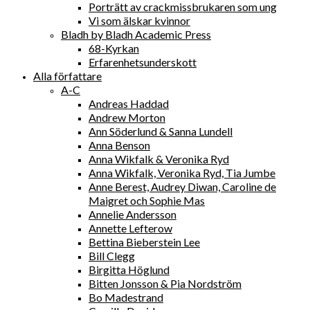
Porträtt av crackmissbrukaren som ung
Vi som älskar kvinnor
Bladh by Bladh Academic Press
68-Kyrkan
Erfarenhetsunderskott
Alla författare
A-C
Andreas Haddad
Andrew Morton
Ann Söderlund & Sanna Lundell
Anna Benson
Anna Wikfalk & Veronika Ryd
Anna Wikfalk, Veronika Ryd, Tia Jumbe
Anne Berest, Audrey Diwan, Caroline de
Maigret och Sophie Mas
Annelie Andersson
Annette Lefterow
Bettina Bieberstein Lee
Bill Clegg
Birgitta Höglund
Bitten Jonsson & Pia Nordström
Bo Madestrand