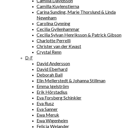
Camilla Davidsson
Camilla Kuylenstierna
Carina Sunding, Marie Thorslund & Linda
Newnham
Carolina Gynning
Cecilia Gyllenhammar
Cecilia Sylvan Henriksson & Patrick Gibson
Charlotte Perrelli
Christer van der Kwast
Crystal Renn
D-F
David Andersson
David Eberhard
Deborah Ball
Elin Mellerstedt & Johanna Stillman
Emma Igelström
Erik Hörstadius
Eva Forsberg Schinkler
Eva Rusz
Eva Sanner
Ewa Meruk
Ewa Wigenheim
Felicia Welander