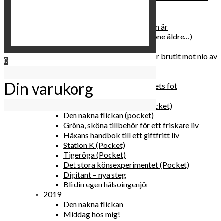
relationen med dig själv
2020
Hur du blir parisisk var du än är
Äldre och klokare (åtminstone äldre…)
Häxans kokbok
Gud gav oss tio bud – jag har brutit mot nio av
0
dem
Blomster & bakverk
Din varukorg
Den lilla vingården vid bergets fot
Happy me
Det lilla galleriet i solen (pocket)
Den nakna flickan (pocket)
Gröna, sköna tillbehör för ett friskare liv
Häxans handbok till ett giftfritt liv
Station K (Pocket)
Tigeröga (Pocket)
Det stora könsexperimentet (Pocket)
Digitant – nya steg
Bli din egen hälsoingenjör
2019
Den nakna flickan
Middag hos mig!