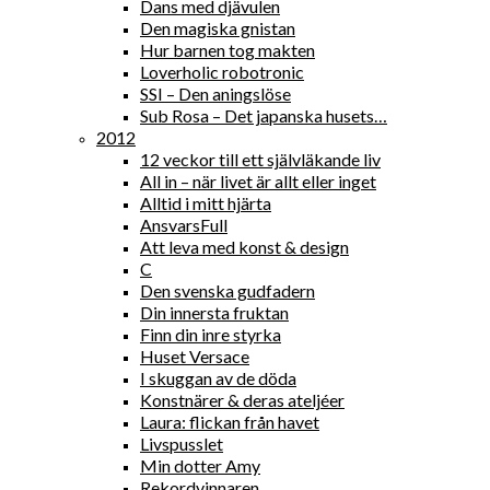
Dans med djävulen
Den magiska gnistan
Hur barnen tog makten
Loverholic robotronic
SSI – Den aningslöse
Sub Rosa – Det japanska husets…
2012
12 veckor till ett självläkande liv
All in – när livet är allt eller inget
Alltid i mitt hjärta
AnsvarsFull
Att leva med konst & design
C
Den svenska gudfadern
Din innersta fruktan
Finn din inre styrka
Huset Versace
I skuggan av de döda
Konstnärer & deras ateljéer
Laura: flickan från havet
Livspusslet
Min dotter Amy
Rekordvinnaren