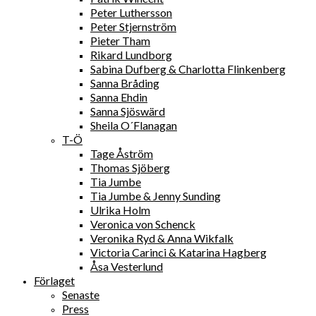
Peter Luthersson
Peter Stjernström
Pieter Tham
Rikard Lundborg
Sabina Dufberg & Charlotta Flinkenberg
Sanna Bråding
Sanna Ehdin
Sanna Sjöswärd
Sheila O´Flanagan
T-Ö
Tage Åström
Thomas Sjöberg
Tia Jumbe
Tia Jumbe & Jenny Sunding
Ulrika Holm
Veronica von Schenck
Veronika Ryd & Anna Wikfalk
Victoria Carinci & Katarina Hagberg
Åsa Vesterlund
Förlaget
Senaste
Press