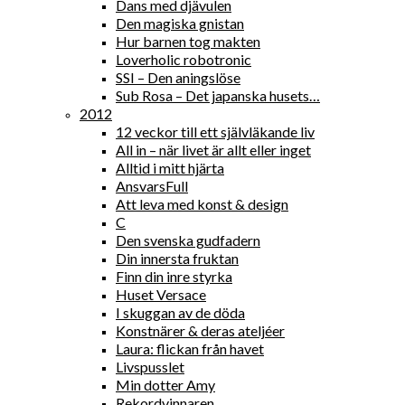
Dans med djävulen
Den magiska gnistan
Hur barnen tog makten
Loverholic robotronic
SSI – Den aningslöse
Sub Rosa – Det japanska husets…
2012
12 veckor till ett självläkande liv
All in – när livet är allt eller inget
Alltid i mitt hjärta
AnsvarsFull
Att leva med konst & design
C
Den svenska gudfadern
Din innersta fruktan
Finn din inre styrka
Huset Versace
I skuggan av de döda
Konstnärer & deras ateljéer
Laura: flickan från havet
Livspusslet
Min dotter Amy
Rekordvinnaren