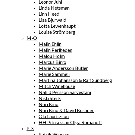
Leonor Juhl
Linda Netsman
Linn Heed
Lisa Bjurwald
Lotta Lewenhaupt
Louise Strömberg
M-O
Malin Ehlin
Malin Perlheden
Malou Holm
Marcus Birro
Marie Andersson Butler
Marie Sammeli
Martina Johansson & Ralf Sundberg
Mitch Winehouse
Nahid Persson Sarvestani
Nisti Sterk
Nuri Kino
Nuri Kino & David Kushner
Ola Lauritzson
HH Prinsessan Olga Romanoff
P-S
Patrik Wincent