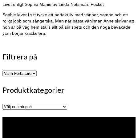
Livet enligt Sophie Manie av Linda Netsman. Pocket
Sophie lever i sitt tycke ett perfekt liv med vänner, sambo och ett
roligt jobb som sångerska. Men när bästa väninnan Anne skriver att
hon är på väg hem ställs allt på sin spets och den noga bevakade
ytan börjar krackelera.
”Fortsätter hon på den inslagna vägen har Linda Netsman alla
möjligheter att bli vår nästa svenska feelgoodstjärna.”
Filtrera på
Hanna Gunnarsson, BTJ
Produktkategorier
Förlaget