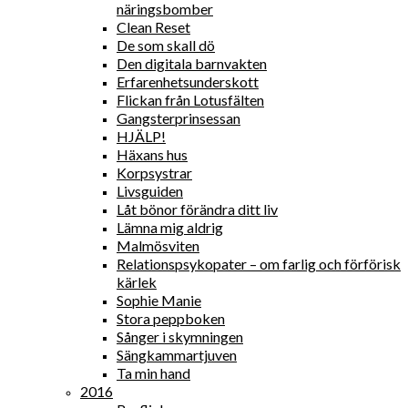
näringsbomber
Clean Reset
De som skall dö
Den digitala barnvakten
Erfarenhetsunderskott
Flickan från Lotusfälten
Gangsterprinsessan
HJÄLP!
Häxans hus
Korpsystrar
Livsguiden
Låt bönor förändra ditt liv
Lämna mig aldrig
Malmösviten
Relationspsykopater – om farlig och förförisk
kärlek
Sophie Manie
Stora peppboken
Sånger i skymningen
Sängkammartjuven
Ta min hand
2016