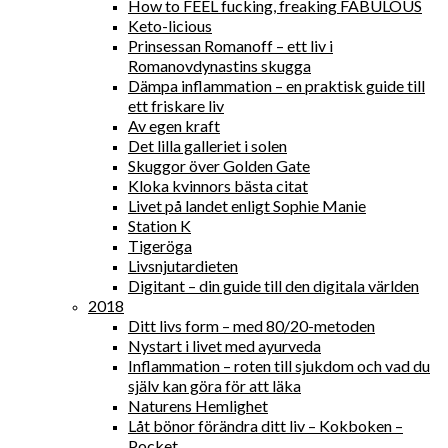
How to FEEL fucking, freaking FABULOUS
Keto-licious
Prinsessan Romanoff – ett liv i
Romanovdynastins skugga
Dämpa inflammation – en praktisk guide till
ett friskare liv
Av egen kraft
Det lilla galleriet i solen
Skuggor över Golden Gate
Kloka kvinnors bästa citat
Livet på landet enligt Sophie Manie
Station K
Tigeröga
Livsnjutardieten
Digitant – din guide till den digitala världen
2018
Ditt livs form – med 80/20-metoden
Nystart i livet med ayurveda
Inflammation – roten till sjukdom och vad du
själv kan göra för att läka
Naturens Hemlighet
Låt bönor förändra ditt liv – Kokboken –
Pocket