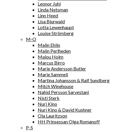
Leonor Juhl
Linda Netsman
Linn Heed
Lisa Bjurwald
Lotta Lewenhaupt
Louise Strömberg
M-O
Malin Ehlin
Malin Perlheden
Malou Holm
Marcus Birro
Marie Andersson Butler
Marie Sammeli
Martina Johansson & Ralf Sundberg
Mitch Winehouse
Nahid Persson Sarvestani
Nisti Sterk
Nuri Kino
Nuri Kino & David Kushner
Ola Lauritzson
HH Prinsessan Olga Romanoff
P-S