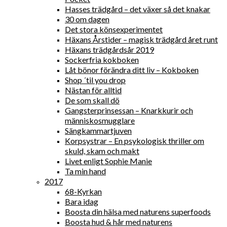
Hasses trädgård – det växer så det knakar
30 om dagen
Det stora könsexperimentet
Häxans Årstider – magisk trädgård året runt
Häxans trädgårdsår 2019
Sockerfria kokboken
Låt bönor förändra ditt liv – Kokboken
Shop ´til you drop
Nästan för alltid
De som skall dö
Gangsterprinsessan – Knarkkurir och
människosmugglare
Sängkammartjuven
Korpsystrar – En psykologisk thriller om
skuld, skam och makt
Livet enligt Sophie Manie
Ta min hand
2017
68-Kyrkan
Bara idag
Boosta din hälsa med naturens superfoods
Boosta hud & hår med naturens