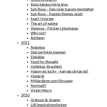
Sluta kämpa börja leva
Sub Rosa – Den siste tsarens hemlighet
Sub Rosa – Kapten fiennes skatt
Svart i Sverige
The art of eating
Vanessa – Flickan i glaskupan
Why not?
Äntligen
2011
Angelina
Den perfekte mannen
Eldsjälar
Food for thought
Halleluja, Brasilien!
Happy go lucky – kan jag så kan du!
Hungrig
Miljardären som försvann
Normalt?
Virgin Merry
2010
Gränsen är dragen
Lilli inspirationsboken