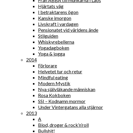
Från ABBA till munkarna i Laos
Hjärtats väg
I betraktarens ögon
Kanske imorgon
Livskraft i vardagen
Pensionatet vid världens ände
Stilguiden
Whiskyrebellerna
Yogadagboken
Yoga & jogga
2014
Förlorare
Helvetet tur och retur
Mindful eating
Modern Mystik
Nya självläkande människan
Rosa Kokboken
SSI – Kodnamn mormor
Under Vintergatans alla stjärnor
2013
A
Blod, droger & rock’n’roll
Bullshit!