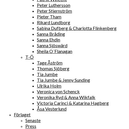
Peter Luthersson
Peter Stjernström
Pieter Tham
Rikard Lundborg
Sabina Dufberg & Charlotta Flinkenberg
Sanna Bråding
Sanna Ehdin
Sanna Sjöswärd
Sheila O´Flanagan
T-Ö
Tage Åström
Thomas Sjöberg
Tia Jumbe
Tia Jumbe & Jenny Sunding
Ulrika Holm
Veronica von Schenck
Veronika Ryd & Anna Wikfalk
Victoria Carinci & Katarina Hagberg
Åsa Vesterlund
Förlaget
Senaste
Press