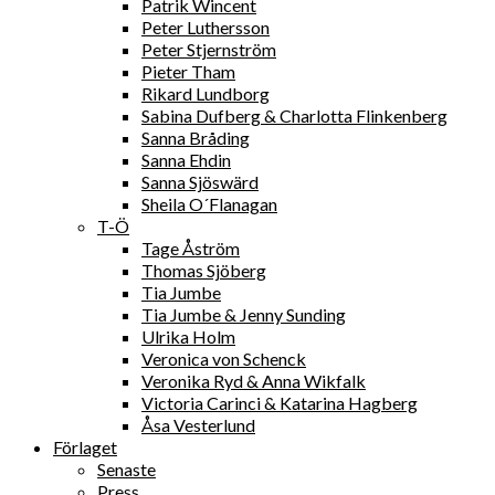
Patrik Wincent
Peter Luthersson
Peter Stjernström
Pieter Tham
Rikard Lundborg
Sabina Dufberg & Charlotta Flinkenberg
Sanna Bråding
Sanna Ehdin
Sanna Sjöswärd
Sheila O´Flanagan
T-Ö
Tage Åström
Thomas Sjöberg
Tia Jumbe
Tia Jumbe & Jenny Sunding
Ulrika Holm
Veronica von Schenck
Veronika Ryd & Anna Wikfalk
Victoria Carinci & Katarina Hagberg
Åsa Vesterlund
Förlaget
Senaste
Press