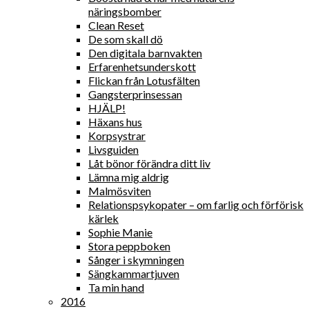
näringsbomber
Clean Reset
De som skall dö
Den digitala barnvakten
Erfarenhetsunderskott
Flickan från Lotusfälten
Gangsterprinsessan
HJÄLP!
Häxans hus
Korpsystrar
Livsguiden
Låt bönor förändra ditt liv
Lämna mig aldrig
Malmösviten
Relationspsykopater – om farlig och förförisk
kärlek
Sophie Manie
Stora peppboken
Sånger i skymningen
Sängkammartjuven
Ta min hand
2016