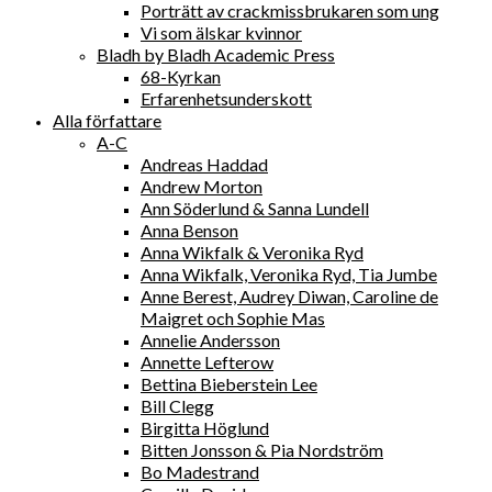
Porträtt av crackmissbrukaren som ung
Vi som älskar kvinnor
Bladh by Bladh Academic Press
68-Kyrkan
Erfarenhetsunderskott
Alla författare
A-C
Andreas Haddad
Andrew Morton
Ann Söderlund & Sanna Lundell
Anna Benson
Anna Wikfalk & Veronika Ryd
Anna Wikfalk, Veronika Ryd, Tia Jumbe
Anne Berest, Audrey Diwan, Caroline de
Maigret och Sophie Mas
Annelie Andersson
Annette Lefterow
Bettina Bieberstein Lee
Bill Clegg
Birgitta Höglund
Bitten Jonsson & Pia Nordström
Bo Madestrand