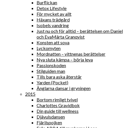
Burflickan
Detox Lifestyle
För mycket av allt
Häxans trädgård
Isobels vandring
Just nu och för alltid – berättelsen om Daniel
och EvaMärta Granqvist
Konsten att sova
Lyckomyten
Mordnatten – vittnenas berättelser
Nya sluta kämpa – börja leva
Passionskoden
Stilguiden man
Tills bara aska återstår
Yarden (Pocket)
Änglarna dansar i gryningen
2015
Bortom rimligt tvivel
Charlottes Gravidbok
Din guide till wellness
Djävulsdansen
Fjärilspojken