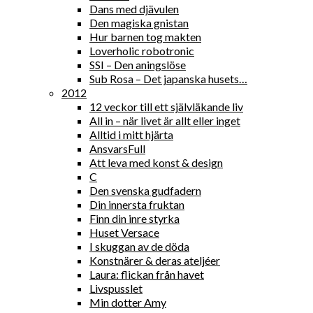
Dans med djävulen
Den magiska gnistan
Hur barnen tog makten
Loverholic robotronic
SSI – Den aningslöse
Sub Rosa – Det japanska husets…
2012
12 veckor till ett självläkande liv
All in – när livet är allt eller inget
Alltid i mitt hjärta
AnsvarsFull
Att leva med konst & design
C
Den svenska gudfadern
Din innersta fruktan
Finn din inre styrka
Huset Versace
I skuggan av de döda
Konstnärer & deras ateljéer
Laura: flickan från havet
Livspusslet
Min dotter Amy