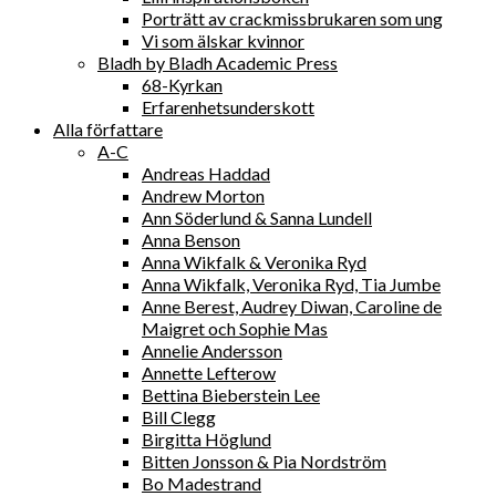
Porträtt av crackmissbrukaren som ung
Vi som älskar kvinnor
Bladh by Bladh Academic Press
68-Kyrkan
Erfarenhetsunderskott
Alla författare
A-C
Andreas Haddad
Andrew Morton
Ann Söderlund & Sanna Lundell
Anna Benson
Anna Wikfalk & Veronika Ryd
Anna Wikfalk, Veronika Ryd, Tia Jumbe
Anne Berest, Audrey Diwan, Caroline de
Maigret och Sophie Mas
Annelie Andersson
Annette Lefterow
Bettina Bieberstein Lee
Bill Clegg
Birgitta Höglund
Bitten Jonsson & Pia Nordström
Bo Madestrand