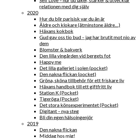
Self Love – hur du läker, stärker & utvecklar
relationen med dig själv
2020
Hur du blir parisisk var du än är
Äldre och klokare (åtminstone äldre…)
Häxans kokbok
Gud gav oss tio bud – jag har brutit mot nio av
dem
Blomster & bakverk
Den lilla vingården vid bergets fot
Happy me
Det lilla galleriet i solen (pocket)
Den nakna flickan (pocket)
Gröna, sköna tillbehör för ett friskare liv
Häxans handbok till ett giftfritt liv
Station K (Pocket)
Tigeröga (Pocket)
Det stora könsexperimentet (Pocket)
Digitant – nya steg
Bli din egen hälsoingenjör
2019
Den nakna flickan
Middag hos mig!