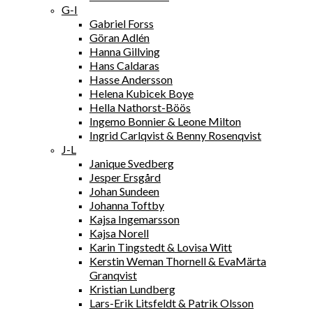
G-I
Gabriel Forss
Göran Adlén
Hanna Gillving
Hans Caldaras
Hasse Andersson
Helena Kubicek Boye
Hella Nathorst-Böös
Ingemo Bonnier & Leone Milton
Ingrid Carlqvist & Benny Rosenqvist
J-L
Janique Svedberg
Jesper Ersgård
Johan Sundeen
Johanna Toftby
Kajsa Ingemarsson
Kajsa Norell
Karin Tingstedt & Lovisa Witt
Kerstin Weman Thornell & EvaMärta
Granqvist
Kristian Lundberg
Lars-Erik Litsfeldt & Patrik Olsson