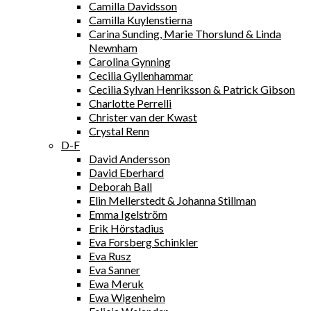
Camilla Davidsson
Camilla Kuylenstierna
Carina Sunding, Marie Thorslund & Linda
Newnham
Carolina Gynning
Cecilia Gyllenhammar
Cecilia Sylvan Henriksson & Patrick Gibson
Charlotte Perrelli
Christer van der Kwast
Crystal Renn
D-F
David Andersson
David Eberhard
Deborah Ball
Elin Mellerstedt & Johanna Stillman
Emma Igelström
Erik Hörstadius
Eva Forsberg Schinkler
Eva Rusz
Eva Sanner
Ewa Meruk
Ewa Wigenheim