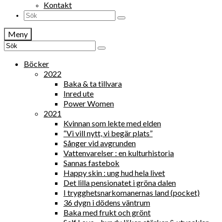
Kontakt
Search
for:
Meny
Search
for:
Böcker
2022
Baka & ta tillvara
Inred ute
Power Women
2021
Kvinnan som lekte med elden
“Vi vill nytt, vi begär plats”
Sånger vid avgrunden
Vattenvarelser : en kulturhistoria
Sannas fastebok
Happy skin : ung hud hela livet
Det lilla pensionatet i gröna dalen
I trygghetsnarkomanernas land (pocket)
36 dygn i dödens väntrum
Baka med frukt och grönt