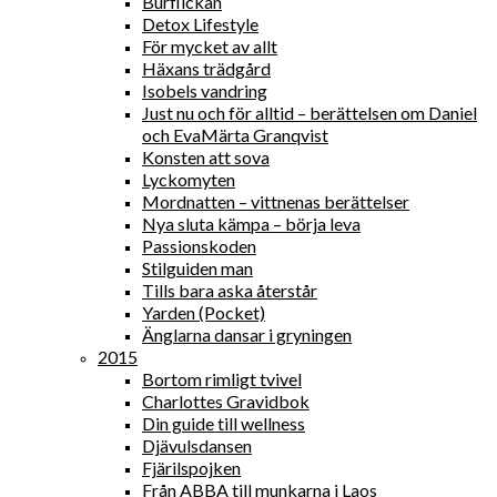
Burflickan
Detox Lifestyle
För mycket av allt
Häxans trädgård
Isobels vandring
Just nu och för alltid – berättelsen om Daniel
och EvaMärta Granqvist
Konsten att sova
Lyckomyten
Mordnatten – vittnenas berättelser
Nya sluta kämpa – börja leva
Passionskoden
Stilguiden man
Tills bara aska återstår
Yarden (Pocket)
Änglarna dansar i gryningen
2015
Bortom rimligt tvivel
Charlottes Gravidbok
Din guide till wellness
Djävulsdansen
Fjärilspojken
Från ABBA till munkarna i Laos