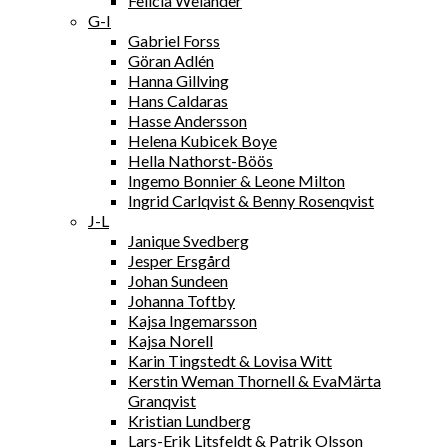
Felicia Welander
G-I
Gabriel Forss
Göran Adlén
Hanna Gillving
Hans Caldaras
Hasse Andersson
Helena Kubicek Boye
Hella Nathorst-Böös
Ingemo Bonnier & Leone Milton
Ingrid Carlqvist & Benny Rosenqvist
J-L
Janique Svedberg
Jesper Ersgård
Johan Sundeen
Johanna Toftby
Kajsa Ingemarsson
Kajsa Norell
Karin Tingstedt & Lovisa Witt
Kerstin Weman Thornell & EvaMärta
Granqvist
Kristian Lundberg
Lars-Erik Litsfeldt & Patrik Olsson