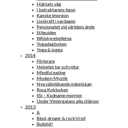
Hjärtats väg
I betraktarens ögon
Kanske imorgon
Livskraft i vardagen
Pensionatet vid världens ände
Stilguiden
Whiskyrebellerna
Yogadagboken
Yoga & jogga
2014
Förlorare
Helvetet tur och retur
Mindful eating
Modern Mystik
Nya självläkande människan
Rosa Kokboken
SSI – Kodnamn mormor
Under Vintergatans alla stjärnor
2013
A
Blod, droger & rock’n’roll
Bullshit!