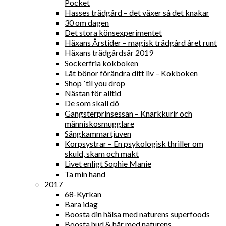
Pocket
Hasses trädgård – det växer så det knakar
30 om dagen
Det stora könsexperimentet
Häxans Årstider – magisk trädgård året runt
Häxans trädgårdsår 2019
Sockerfria kokboken
Låt bönor förändra ditt liv – Kokboken
Shop ´til you drop
Nästan för alltid
De som skall dö
Gangsterprinsessan – Knarkkurir och
människosmugglare
Sängkammartjuven
Korpsystrar – En psykologisk thriller om
skuld, skam och makt
Livet enligt Sophie Manie
Ta min hand
2017
68-Kyrkan
Bara idag
Boosta din hälsa med naturens superfoods
Boosta hud & hår med naturens