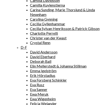
Camilla Davidsson
Camilla Kuylenstierna
Carina Sunding, Marie Thorslund & Linda
Newnham
Carolina Gynning
Cecilia Gyllenhammar
Cecilia Sylvan Henriksson & Patrick Gibson
Charlotte Perrelli
Christer van der Kwast
Crystal Renn
D-F
David Andersson
David Eberhard
Deborah Ball
Elin Mellerstedt & Johanna Stillman
Emma Igelström
Erik Hörstadius
Eva Forsberg Schinkler
Eva Rusz
Eva Sanner
Ewa Meruk
Ewa Wigenheim
Felicia Welander