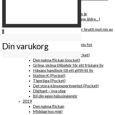
relationen med dig själv
2020
Hur du blir parisisk var du än är
Äldre och klokare (åtminstone äldre…)
Häxans kokbok
Gud gav oss tio bud – jag har brutit mot nio av
0
dem
Blomster & bakverk
Din varukorg
Den lilla vingården vid bergets fot
Happy me
Det lilla galleriet i solen (pocket)
Den nakna flickan (pocket)
Gröna, sköna tillbehör för ett friskare liv
Häxans handbok till ett giftfritt liv
Station K (Pocket)
Tigeröga (Pocket)
Det stora könsexperimentet (Pocket)
Digitant – nya steg
Bli din egen hälsoingenjör
2019
Den nakna flickan
Middag hos mig!