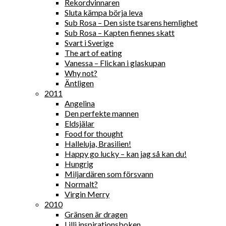
Rekordvinnaren
Sluta kämpa börja leva
Sub Rosa – Den siste tsarens hemlighet
Sub Rosa – Kapten fiennes skatt
Svart i Sverige
The art of eating
Vanessa – Flickan i glaskupan
Why not?
Äntligen
2011
Angelina
Den perfekte mannen
Eldsjälar
Food for thought
Halleluja, Brasilien!
Happy go lucky – kan jag så kan du!
Hungrig
Miljardären som försvann
Normalt?
Virgin Merry
2010
Gränsen är dragen
Lilli inspirationsboken