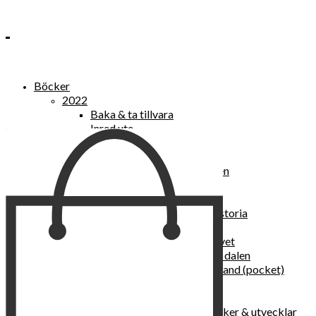
Böcker
2022
Baka & ta tillvara
Inred ute
Power Women
2021
Kvinnan som lekte med elden
“Vi vill nytt, vi begär plats”
Sånger vid avgrunden
Vattenvarelser : en kulturhistoria
Sannas fastebok
Happy skin : ung hud hela livet
Det lilla pensionatet i gröna dalen
I trygghetsnarkomanernas land (pocket)
36 dygn i dödens väntrum
Baka med frukt och grönt
Self Love – hur du läker, stärker & utvecklar