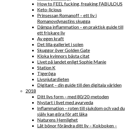
How to FEEL fucking, freaking FABULOUS
Keto-licious
Prinsessan Romanoff – ett liv i
Romanovdynastins skugga
Dämpa inflammation – en praktisk guide till
ett friskare liv
Av egen kraft
Det lilla galleriet i solen
Skuggor över Golden Gate
Kloka kvinnors bästa citat
Livet på landet enligt Sophie Manie
Station K
Tigeröga
Livsnjutardieten
Digitant – din guide till den digitala världen
2018
Ditt livs form – med 80/20-metoden
Nystart i livet med ayurveda
Inflammation – roten till sjukdom och vad du
själv kan göra för att läka
Naturens Hemlighet
Låt bönor förändra ditt liv – Kokboken –