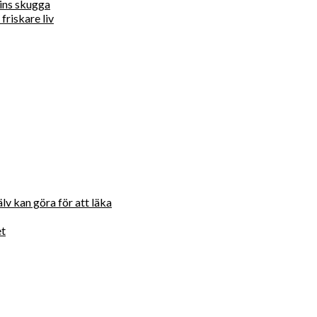
ins skugga
friskare liv
lv kan göra för att läka
et