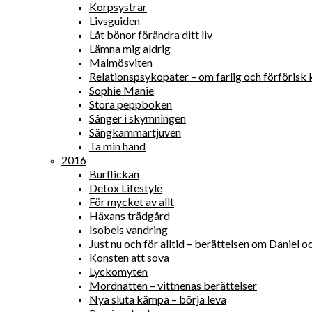
Korpsystrar
Livsguiden
Låt bönor förändra ditt liv
Lämna mig aldrig
Malmösviten
Relationspsykopater – om farlig och förförisk 
Sophie Manie
Stora peppboken
Sånger i skymningen
Sängkammartjuven
Ta min hand
2016
Burflickan
Detox Lifestyle
För mycket av allt
Häxans trädgård
Isobels vandring
Just nu och för alltid – berättelsen om Daniel
Konsten att sova
Lyckomyten
Mordnatten – vittnenas berättelser
Nya sluta kämpa – börja leva