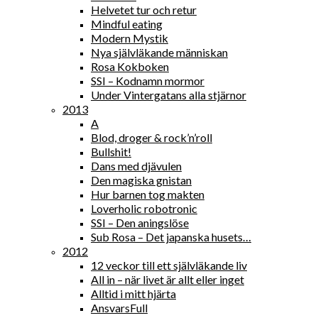
Helvetet tur och retur
Mindful eating
Modern Mystik
Nya självläkande människan
Rosa Kokboken
SSI – Kodnamn mormor
Under Vintergatans alla stjärnor
2013
A
Blod, droger & rock’n’roll
Bullshit!
Dans med djävulen
Den magiska gnistan
Hur barnen tog makten
Loverholic robotronic
SSI – Den aningslöse
Sub Rosa – Det japanska husets…
2012
12 veckor till ett självläkande liv
All in – när livet är allt eller inget
Alltid i mitt hjärta
AnsvarsFull