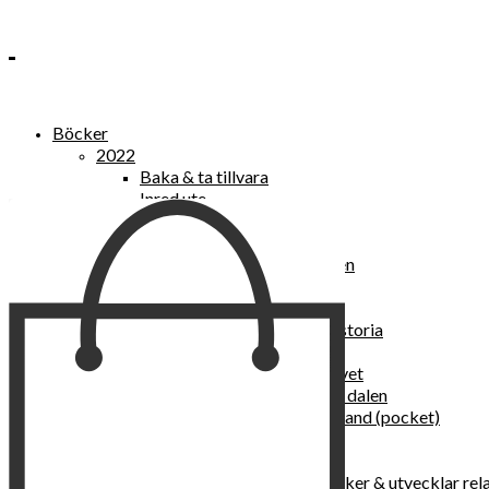
Böcker
2022
Baka & ta tillvara
Inred ute
Power Women
2021
Kvinnan som lekte med elden
“Vi vill nytt, vi begär plats”
Sånger vid avgrunden
Vattenvarelser : en kulturhistoria
Sannas fastebok
Happy skin : ung hud hela livet
Det lilla pensionatet i gröna dalen
I trygghetsnarkomanernas land (pocket)
36 dygn i dödens väntrum
Baka med frukt och grönt
Self Love – hur du läker, stärker & utvecklar rel