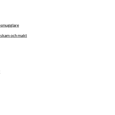
osmugglare
d, skam och makt
r