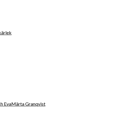
kärlek
 och EvaMärta Granqvist