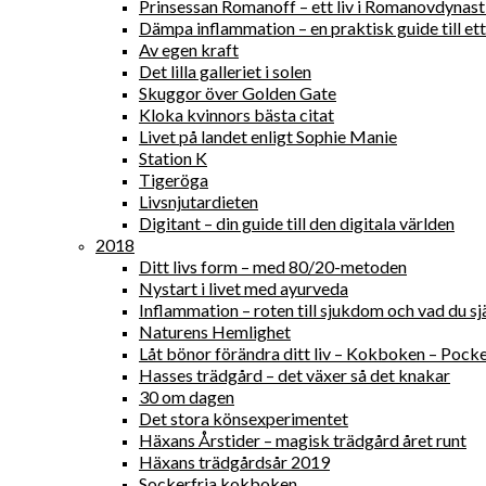
Prinsessan Romanoff – ett liv i Romanovdynast
Dämpa inflammation – en praktisk guide till ett 
Av egen kraft
Det lilla galleriet i solen
Skuggor över Golden Gate
Kloka kvinnors bästa citat
Livet på landet enligt Sophie Manie
Station K
Tigeröga
Livsnjutardieten
Digitant – din guide till den digitala världen
2018
Ditt livs form – med 80/20-metoden
Nystart i livet med ayurveda
Inflammation – roten till sjukdom och vad du sjä
Naturens Hemlighet
Låt bönor förändra ditt liv – Kokboken – Pock
Hasses trädgård – det växer så det knakar
30 om dagen
Det stora könsexperimentet
Häxans Årstider – magisk trädgård året runt
Häxans trädgårdsår 2019
Sockerfria kokboken