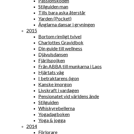
Passionskoden
Stilguiden man
Tills bara aska återstår
Yarden (Pocket)
Änglarna dansar i gryningen
2015
Bortom rimligt tvivel
Charlottes Gravidbok
Din guide till wellness
Djävulsdansen
Fjärilspojken
Från ABBA till munkarna i Laos
Hjärtats väg
I betraktarens ögon
Kanske imorgon
Livskraft i vardagen
Pensionatet vid världens ände
Stilguiden
Whiskyrebellerna
Yogadagboken
Yoga & jogga
2014
Förlorare