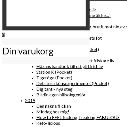
2020
Hur du blir parisisk var du än är
Äldre och klokare (åtminstone äldre…)
Häxans kokbok
Gud gav oss tio bud – jag har brutit mot nio av
Blomster & bakverk
0
Den lilla vingården vid bergets fot
Happy me
Din varukorg
Det lilla galleriet i solen (pocket)
Den nakna flickan (pocket)
Gröna, sköna tillbehör för ett friskare liv
Häxans handbok till ett giftfritt liv
Station K (Pocket)
Tigeröga (Pocket)
Det stora könsexperimentet (Pocket)
Digitant – nya steg
Bli din egen hälsoingenjör
2019
Den nakna flickan
Middag hos mig!
How to FEEL fucking, freaking FABULOUS
Keto-licious