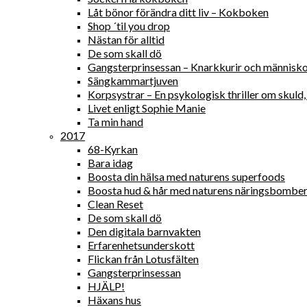
Låt bönor förändra ditt liv – Kokboken
Shop ´til you drop
Nästan för alltid
De som skall dö
Gangsterprinsessan – Knarkkurir och människ
Sängkammartjuven
Korpsystrar – En psykologisk thriller om skul
Livet enligt Sophie Manie
Ta min hand
2017
68-Kyrkan
Bara idag
Boosta din hälsa med naturens superfoods
Boosta hud & hår med naturens näringsbombe
Clean Reset
De som skall dö
Den digitala barnvakten
Erfarenhetsunderskott
Flickan från Lotusfälten
Gangsterprinsessan
HJÄLP!
Häxans hus