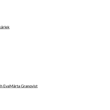
kärlek
 och EvaMärta Granqvist