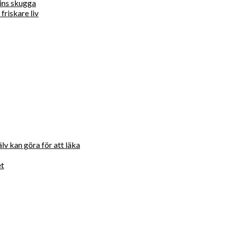
ins skugga
friskare liv
lv kan göra för att läka
et