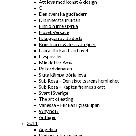
Att leva med konst & design
C
Den svenska gudfadern
Din innersta fruktan
Finn din inre styrka
Huset Versace
I skuggan av de döda
Konstnärer & deras ateljéer
Laura: flickan från havet
Livspusslet
Min dotter Amy
Rekordvinnaren
Sluta kämpa börja leva
Sub Rosa – Den siste tsarens hemlighet
Sub Rosa – Kapten fiennes skatt
Svart i Sverige
The art of eating
Vanessa – Flickan i glaskupan
Why not?
Äntligen
2011
Angelina
Den perfekte mannen