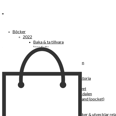
Böcker
2022
Baka & ta tillvara
Inred ute
Power Women
2021
Kvinnan som lekte med elden
“Vi vill nytt, vi begär plats”
Sånger vid avgrunden
Vattenvarelser : en kulturhistoria
Sannas fastebok
Happy skin : ung hud hela livet
Det lilla pensionatet i gröna dalen
I trygghetsnarkomanernas land (pocket)
36 dygn i dödens väntrum
Baka med frukt och grönt
Self Love – hur du läker, stärker & utvecklar rel