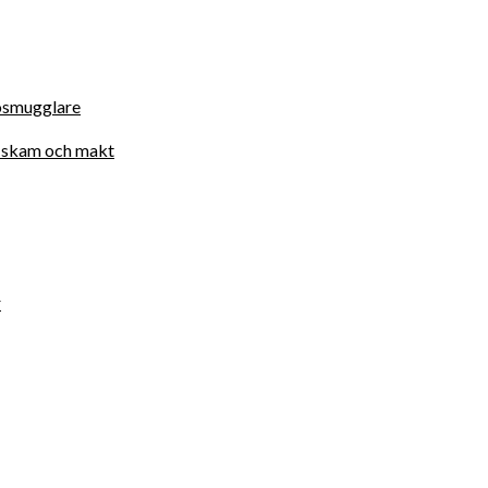
osmugglare
d, skam och makt
r