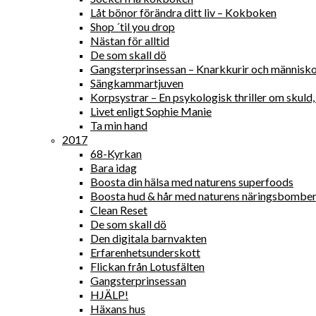
Låt bönor förändra ditt liv – Kokboken
Shop ´til you drop
Nästan för alltid
De som skall dö
Gangsterprinsessan – Knarkkurir och människ
Sängkammartjuven
Korpsystrar – En psykologisk thriller om skul
Livet enligt Sophie Manie
Ta min hand
2017
68-Kyrkan
Bara idag
Boosta din hälsa med naturens superfoods
Boosta hud & hår med naturens näringsbombe
Clean Reset
De som skall dö
Den digitala barnvakten
Erfarenhetsunderskott
Flickan från Lotusfälten
Gangsterprinsessan
HJÄLP!
Häxans hus