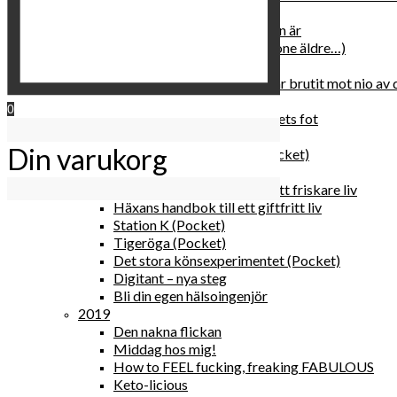
2020
Hur du blir parisisk var du än är
Äldre och klokare (åtminstone äldre…)
Häxans kokbok
Gud gav oss tio bud – jag har brutit mot nio av
Blomster & bakverk
0
Den lilla vingården vid bergets fot
Happy me
Din varukorg
Det lilla galleriet i solen (pocket)
Den nakna flickan (pocket)
Gröna, sköna tillbehör för ett friskare liv
Häxans handbok till ett giftfritt liv
Station K (Pocket)
Tigeröga (Pocket)
Det stora könsexperimentet (Pocket)
Digitant – nya steg
Bli din egen hälsoingenjör
2019
Den nakna flickan
Middag hos mig!
How to FEEL fucking, freaking FABULOUS
Keto-licious