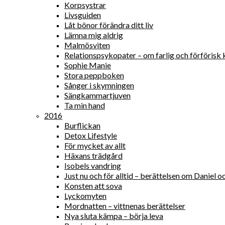
Korpsystrar
Livsguiden
Låt bönor förändra ditt liv
Lämna mig aldrig
Malmösviten
Relationspsykopater – om farlig och förförisk 
Sophie Manie
Stora peppboken
Sånger i skymningen
Sängkammartjuven
Ta min hand
2016
Burflickan
Detox Lifestyle
För mycket av allt
Häxans trädgård
Isobels vandring
Just nu och för alltid – berättelsen om Daniel
Konsten att sova
Lyckomyten
Mordnatten – vittnenas berättelser
Nya sluta kämpa – börja leva