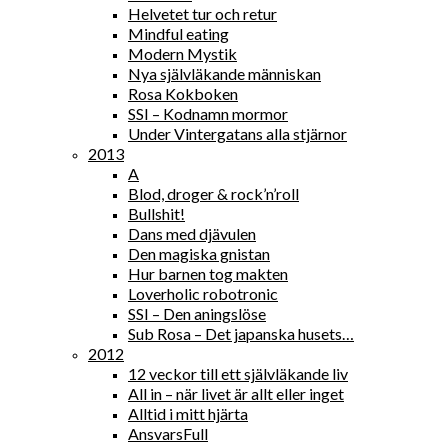
Helvetet tur och retur
Mindful eating
Modern Mystik
Nya självläkande människan
Rosa Kokboken
SSI – Kodnamn mormor
Under Vintergatans alla stjärnor
2013
A
Blod, droger & rock’n’roll
Bullshit!
Dans med djävulen
Den magiska gnistan
Hur barnen tog makten
Loverholic robotronic
SSI – Den aningslöse
Sub Rosa – Det japanska husets…
2012
12 veckor till ett självläkande liv
All in – när livet är allt eller inget
Alltid i mitt hjärta
AnsvarsFull