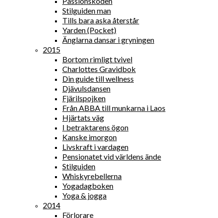
Passionskoden
Stilguiden man
Tills bara aska återstår
Yarden (Pocket)
Änglarna dansar i gryningen
2015
Bortom rimligt tvivel
Charlottes Gravidbok
Din guide till wellness
Djävulsdansen
Fjärilspojken
Från ABBA till munkarna i Laos
Hjärtats väg
I betraktarens ögon
Kanske imorgon
Livskraft i vardagen
Pensionatet vid världens ände
Stilguiden
Whiskyrebellerna
Yogadagboken
Yoga & jogga
2014
Förlorare