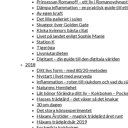
Prinsessan Romanoff – ett liv i Romanovdynast
Dämpa inflammation – en praktisk guide till ett 
Av egen kraft
Det lilla galleriet i solen
Skuggor över Golden Gate
Kloka kvinnors bästa citat
Livet på landet enligt Sophie Manie
Station K
Tigeröga
Livsnjutardieten
Digitant – din guide till den digitala världen
2018
Ditt livs form – med 80/20-metoden
Nystart i livet med ayurveda
Inflammation – roten till sjukdom och vad du sjä
Naturens Hemlighet
Låt bönor förändra ditt liv – Kokboken – Pock
Hasses trädgård – det växer så det knakar
30 om dagen
Det stora könsexperimentet
Häxans Årstider – magisk trädgård året runt
Häxans trädgårdsår 2019
Sockerfria kokboken