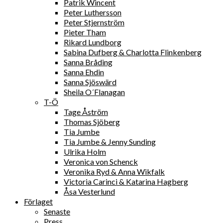
Patrik Wincent
Peter Luthersson
Peter Stjernström
Pieter Tham
Rikard Lundborg
Sabina Dufberg & Charlotta Flinkenberg
Sanna Bråding
Sanna Ehdin
Sanna Sjöswärd
Sheila O´Flanagan
T-Ö
Tage Åström
Thomas Sjöberg
Tia Jumbe
Tia Jumbe & Jenny Sunding
Ulrika Holm
Veronica von Schenck
Veronika Ryd & Anna Wikfalk
Victoria Carinci & Katarina Hagberg
Åsa Vesterlund
Förlaget
Senaste
Press