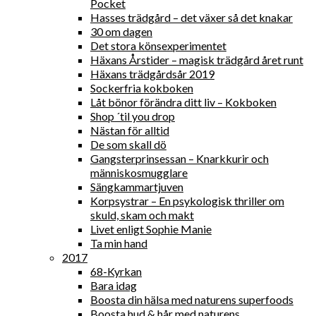
Pocket
Hasses trädgård – det växer så det knakar
30 om dagen
Det stora könsexperimentet
Häxans Årstider – magisk trädgård året runt
Häxans trädgårdsår 2019
Sockerfria kokboken
Låt bönor förändra ditt liv – Kokboken
Shop ´til you drop
Nästan för alltid
De som skall dö
Gangsterprinsessan – Knarkkurir och
människosmugglare
Sängkammartjuven
Korpsystrar – En psykologisk thriller om
skuld, skam och makt
Livet enligt Sophie Manie
Ta min hand
2017
68-Kyrkan
Bara idag
Boosta din hälsa med naturens superfoods
Boosta hud & hår med naturens