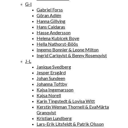
G-I
Gabriel Forss
Göran Adlén
Hanna Gillving
Hans Caldaras
Hasse Andersson
Helena Kubicek Boye
Hella Nathorst-Böös
Ingemo Bonnier & Leone Milton
Ingrid Carlqvist & Benny Rosenqvist
J-L
Janique Svedberg
Jesper Ersgård
Johan Sundeen
Johanna Toftby
Kajsa Ingemarsson
Kajsa Norell
Karin Tingstedt & Lovisa Witt
Kerstin Weman Thornell & EvaMärta
Granqvist
Kristian Lundberg
Lars-Erik Litsfeldt & Patrik Olsson