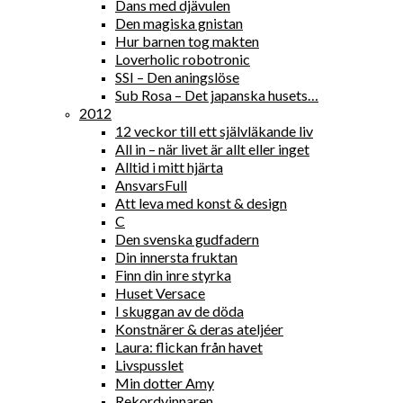
Dans med djävulen
Den magiska gnistan
Hur barnen tog makten
Loverholic robotronic
SSI – Den aningslöse
Sub Rosa – Det japanska husets…
2012
12 veckor till ett självläkande liv
All in – när livet är allt eller inget
Alltid i mitt hjärta
AnsvarsFull
Att leva med konst & design
C
Den svenska gudfadern
Din innersta fruktan
Finn din inre styrka
Huset Versace
I skuggan av de döda
Konstnärer & deras ateljéer
Laura: flickan från havet
Livspusslet
Min dotter Amy
Rekordvinnaren