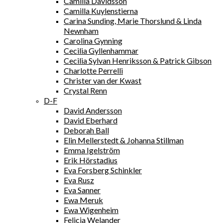
Camilla Davidsson
Camilla Kuylenstierna
Carina Sunding, Marie Thorslund & Linda
Newnham
Carolina Gynning
Cecilia Gyllenhammar
Cecilia Sylvan Henriksson & Patrick Gibson
Charlotte Perrelli
Christer van der Kwast
Crystal Renn
D-F
David Andersson
David Eberhard
Deborah Ball
Elin Mellerstedt & Johanna Stillman
Emma Igelström
Erik Hörstadius
Eva Forsberg Schinkler
Eva Rusz
Eva Sanner
Ewa Meruk
Ewa Wigenheim
Felicia Welander