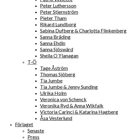
Peter Luthersson
Peter Stjernström
Pieter Tham
Rikard Lundborg
Sabina Dufberg & Charlotta Flinkenberg
Sanna Bråding
Sanna Ehdin
Sanna Sjöswärd
Sheila O´Flanagan
T-Ö
Tage Åström
Thomas Sjöberg
Tia Jumbe
Tia Jumbe & Jenny Sunding
Ulrika Holm
Veronica von Schenck
Veronika Ryd & Anna Wikfalk
Victoria Carinci & Katarina Hagberg
Åsa Vesterlund
Förlaget
Senaste
Press