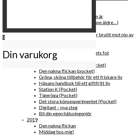
relationen med dig själv
2020
Hur du blir parisisk var du än är
Äldre och klokare (åtminstone äldre…)
Häxans kokbok
Gud gav oss tio bud – jag har brutit mot nio av
0
dem
Blomster & bakverk
Din varukorg
Den lilla vingården vid bergets fot
Happy me
Det lilla galleriet i solen (pocket)
Den nakna flickan (pocket)
Gröna, sköna tillbehör för ett friskare liv
Häxans handbok till ett giftfritt liv
Station K (Pocket)
Tigeröga (Pocket)
Det stora könsexperimentet (Pocket)
Digitant – nya steg
Bli din egen hälsoingenjör
2019
Den nakna flickan
Middag hos mig!