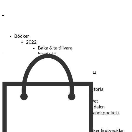
Böcker
2022
Baka & ta tillvara
Inred ute
Power Women
2021
Kvinnan som lekte med elden
“Vi vill nytt, vi begär plats”
Sånger vid avgrunden
Vattenvarelser : en kulturhistoria
Sannas fastebok
Happy skin : ung hud hela livet
Det lilla pensionatet i gröna dalen
I trygghetsnarkomanernas land (pocket)
36 dygn i dödens väntrum
Baka med frukt och grönt
Self Love – hur du läker, stärker & utvecklar