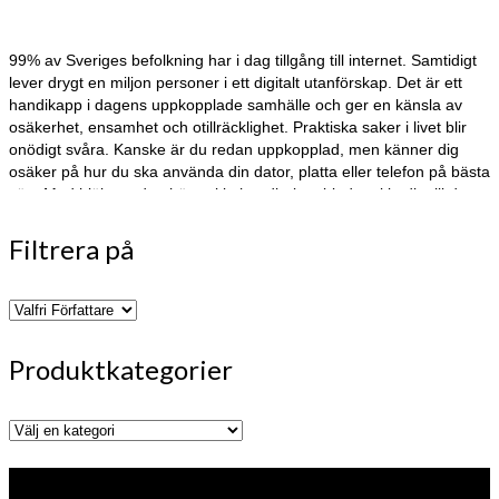
99% av Sveriges befolkning har i dag tillgång till internet. Samtidigt
lever drygt en miljon personer i ett digitalt utanförskap. Det är ett
handikapp i dagens uppkopplade samhälle och ger en känsla av
osäkerhet, ensamhet och otillräcklighet. Praktiska saker i livet blir
onödigt svåra. Kanske är du redan uppkopplad, men känner dig
osäker på hur du ska använda din dator, platta eller telefon på bästa
sätt. Med hjälp av den här enkla handboken bjuder vi in dig till den
stora gemenskapen på nätet. Enkla råd och steg-för-steg-
instruktioner gör att du kan våga dig ut i den digitala världen – och
Filtrera på
upptäcka nya som gamla vänner i sociala medier, våga handla på
nätet, göra bankärenden, sköta dina vårdkontakter och våga testa
nya saker. Digitant är helt enkelt din guide till den digitala världen du
använder den.
Produktkategorier
Förlaget