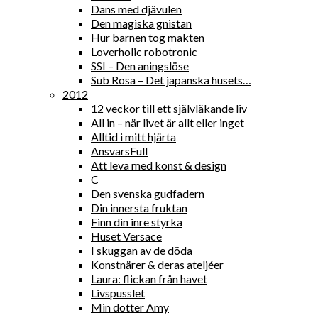
Dans med djävulen
Den magiska gnistan
Hur barnen tog makten
Loverholic robotronic
SSI – Den aningslöse
Sub Rosa – Det japanska husets…
2012
12 veckor till ett självläkande liv
All in – när livet är allt eller inget
Alltid i mitt hjärta
AnsvarsFull
Att leva med konst & design
C
Den svenska gudfadern
Din innersta fruktan
Finn din inre styrka
Huset Versace
I skuggan av de döda
Konstnärer & deras ateljéer
Laura: flickan från havet
Livspusslet
Min dotter Amy