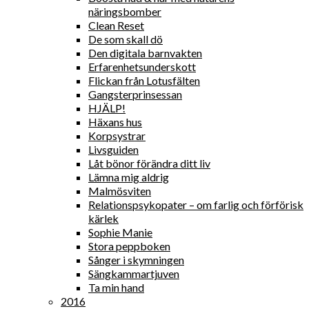
näringsbomber
Clean Reset
De som skall dö
Den digitala barnvakten
Erfarenhetsunderskott
Flickan från Lotusfälten
Gangsterprinsessan
HJÄLP!
Häxans hus
Korpsystrar
Livsguiden
Låt bönor förändra ditt liv
Lämna mig aldrig
Malmösviten
Relationspsykopater – om farlig och förförisk
kärlek
Sophie Manie
Stora peppboken
Sånger i skymningen
Sängkammartjuven
Ta min hand
2016