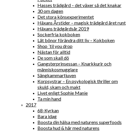
Hasses trädgård – det växer så det knakar
30 om dagen
Det stora könsexperimentet
Häxans Årstider – magisk trädgård året runt
Häxans trädgårdsår 2019
Sockerfria kokboken
Låt bönor förändra ditt liv – Kokboken
Shop ´til you drop
Nästan för alltid
De som skall dö
Gangsterprinsessan – Knarkkurir och
människosmugglare
Sängkammartjuven
Korpsystrar – En psykologisk thriller om
skuld, skam och makt
Livet enligt Sophie Manie
Ta min hand
2017
68-Kyrkan
Bara idag
Boosta din hälsa med naturens superfoods
Boosta hud & hår med naturens