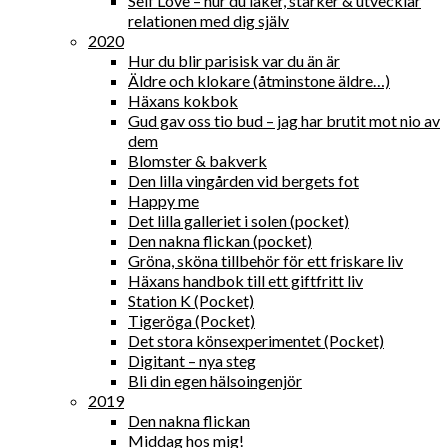
Self Love – hur du läker, stärker & utvecklar
relationen med dig själv
2020
Hur du blir parisisk var du än är
Äldre och klokare (åtminstone äldre…)
Häxans kokbok
Gud gav oss tio bud – jag har brutit mot nio av
dem
Blomster & bakverk
Den lilla vingården vid bergets fot
Happy me
Det lilla galleriet i solen (pocket)
Den nakna flickan (pocket)
Gröna, sköna tillbehör för ett friskare liv
Häxans handbok till ett giftfritt liv
Station K (Pocket)
Tigeröga (Pocket)
Det stora könsexperimentet (Pocket)
Digitant – nya steg
Bli din egen hälsoingenjör
2019
Den nakna flickan
Middag hos mig!