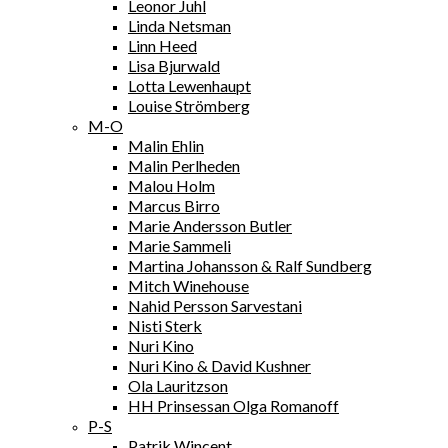
Leonor Juhl
Linda Netsman
Linn Heed
Lisa Bjurwald
Lotta Lewenhaupt
Louise Strömberg
M-O
Malin Ehlin
Malin Perlheden
Malou Holm
Marcus Birro
Marie Andersson Butler
Marie Sammeli
Martina Johansson & Ralf Sundberg
Mitch Winehouse
Nahid Persson Sarvestani
Nisti Sterk
Nuri Kino
Nuri Kino & David Kushner
Ola Lauritzson
HH Prinsessan Olga Romanoff
P-S
Patrik Wincent