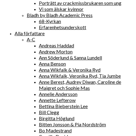
Porträtt av crackmissbrukaren som ung
Vi som älskar kvinnor
Bladh by Bladh Academic Press
68-Kyrkan
Erfarenhetsunderskott
Alla författare
A-C
Andreas Haddad
Andrew Morton
Ann Söderlund & Sanna Lundell
Anna Benson
Anna Wikfalk & Veronika Ryd
Anna Wikfalk, Veronika Ryd, Tia Jumbe
Anne Berest, Audrey Diwan, Caroline de
Maigret och Sophie Mas
Annelie Andersson
Annette Lefterow
Bettina Bieberstein Lee
Bill Clegg
Birgitta Höglund
Bitten Jonsson & Pia Nordström
Bo Madestrand