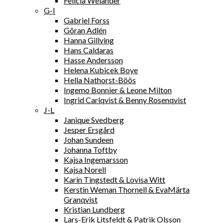
Felicia Welander
G-I
Gabriel Forss
Göran Adlén
Hanna Gillving
Hans Caldaras
Hasse Andersson
Helena Kubicek Boye
Hella Nathorst-Böös
Ingemo Bonnier & Leone Milton
Ingrid Carlqvist & Benny Rosenqvist
J-L
Janique Svedberg
Jesper Ersgård
Johan Sundeen
Johanna Toftby
Kajsa Ingemarsson
Kajsa Norell
Karin Tingstedt & Lovisa Witt
Kerstin Weman Thornell & EvaMärta
Granqvist
Kristian Lundberg
Lars-Erik Litsfeldt & Patrik Olsson