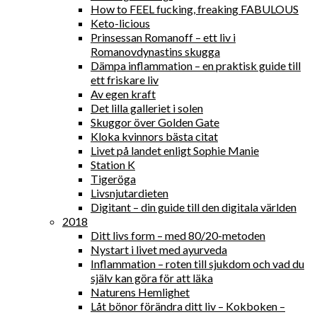
How to FEEL fucking, freaking FABULOUS
Keto-licious
Prinsessan Romanoff – ett liv i
Romanovdynastins skugga
Dämpa inflammation – en praktisk guide till
ett friskare liv
Av egen kraft
Det lilla galleriet i solen
Skuggor över Golden Gate
Kloka kvinnors bästa citat
Livet på landet enligt Sophie Manie
Station K
Tigeröga
Livsnjutardieten
Digitant – din guide till den digitala världen
2018
Ditt livs form – med 80/20-metoden
Nystart i livet med ayurveda
Inflammation – roten till sjukdom och vad du
själv kan göra för att läka
Naturens Hemlighet
Låt bönor förändra ditt liv – Kokboken –