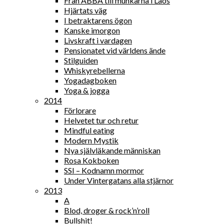
Från ABBA till munkarna i Laos
Hjärtats väg
I betraktarens ögon
Kanske imorgon
Livskraft i vardagen
Pensionatet vid världens ände
Stilguiden
Whiskyrebellerna
Yogadagboken
Yoga & jogga
2014
Förlorare
Helvetet tur och retur
Mindful eating
Modern Mystik
Nya självläkande människan
Rosa Kokboken
SSI – Kodnamn mormor
Under Vintergatans alla stjärnor
2013
A
Blod, droger & rock’n’roll
Bullshit!