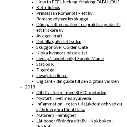
How to FEEL fucking, freaking FABULOUS
Keto-licious
Prinsessan Romanoff – ett liv i
Romanovdynastins skugga
Dämpa inflammation – en praktisk guide till
ett friskare liv
Av egen kraft
Det lilla galleriet i solen
Skuggor över Golden Gate
Kloka kvinnors bästa citat
Livet på landet enligt Sophie Manie
Station K
Tigeröga
Livsnjutardieten
Digitant – din guide till den digitala världen
2018
Ditt livs form – med 80/20-metoden
Nystart i livet med ayurveda
Inflammation – roten till sjukdom och vad du
själv kan göra för att läka
Naturens Hemlighet
Låt bönor förändra ditt liv – Kokboken –
Pocket