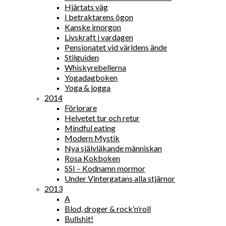
Hjärtats väg
I betraktarens ögon
Kanske imorgon
Livskraft i vardagen
Pensionatet vid världens ände
Stilguiden
Whiskyrebellerna
Yogadagboken
Yoga & jogga
2014
Förlorare
Helvetet tur och retur
Mindful eating
Modern Mystik
Nya självläkande människan
Rosa Kokboken
SSI – Kodnamn mormor
Under Vintergatans alla stjärnor
2013
A
Blod, droger & rock’n’roll
Bullshit!