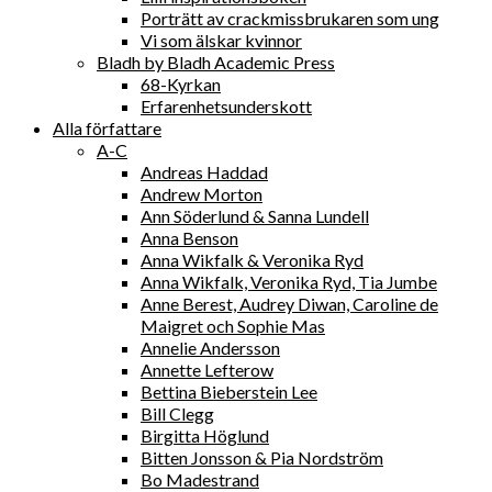
Porträtt av crackmissbrukaren som ung
Vi som älskar kvinnor
Bladh by Bladh Academic Press
68-Kyrkan
Erfarenhetsunderskott
Alla författare
A-C
Andreas Haddad
Andrew Morton
Ann Söderlund & Sanna Lundell
Anna Benson
Anna Wikfalk & Veronika Ryd
Anna Wikfalk, Veronika Ryd, Tia Jumbe
Anne Berest, Audrey Diwan, Caroline de
Maigret och Sophie Mas
Annelie Andersson
Annette Lefterow
Bettina Bieberstein Lee
Bill Clegg
Birgitta Höglund
Bitten Jonsson & Pia Nordström
Bo Madestrand