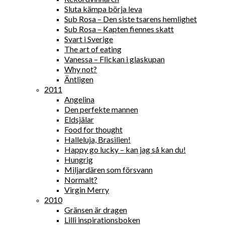
Sluta kämpa börja leva
Sub Rosa – Den siste tsarens hemlighet
Sub Rosa – Kapten fiennes skatt
Svart i Sverige
The art of eating
Vanessa – Flickan i glaskupan
Why not?
Äntligen
2011
Angelina
Den perfekte mannen
Eldsjälar
Food for thought
Halleluja, Brasilien!
Happy go lucky – kan jag så kan du!
Hungrig
Miljardären som försvann
Normalt?
Virgin Merry
2010
Gränsen är dragen
Lilli inspirationsboken