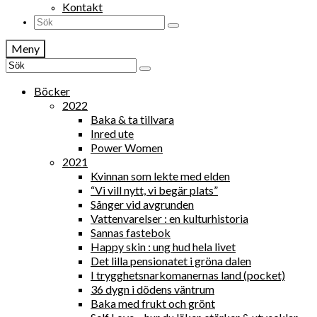
Kontakt
Search
for:
Meny
Search
for:
Böcker
2022
Baka & ta tillvara
Inred ute
Power Women
2021
Kvinnan som lekte med elden
“Vi vill nytt, vi begär plats”
Sånger vid avgrunden
Vattenvarelser : en kulturhistoria
Sannas fastebok
Happy skin : ung hud hela livet
Det lilla pensionatet i gröna dalen
I trygghetsnarkomanernas land (pocket)
36 dygn i dödens väntrum
Baka med frukt och grönt