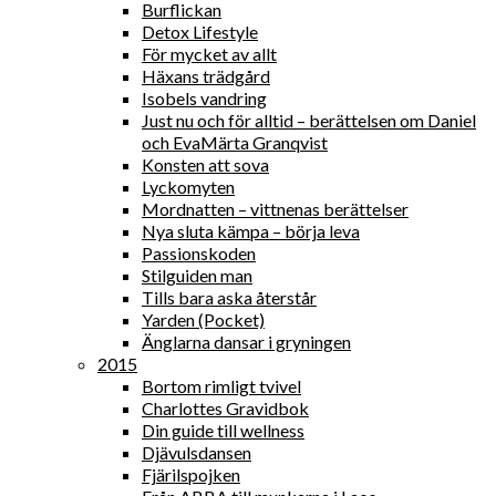
Burflickan
Detox Lifestyle
För mycket av allt
Häxans trädgård
Isobels vandring
Just nu och för alltid – berättelsen om Daniel
och EvaMärta Granqvist
Konsten att sova
Lyckomyten
Mordnatten – vittnenas berättelser
Nya sluta kämpa – börja leva
Passionskoden
Stilguiden man
Tills bara aska återstår
Yarden (Pocket)
Änglarna dansar i gryningen
2015
Bortom rimligt tvivel
Charlottes Gravidbok
Din guide till wellness
Djävulsdansen
Fjärilspojken