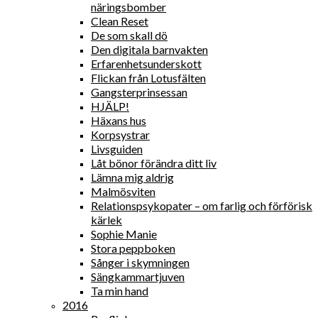
näringsbomber
Clean Reset
De som skall dö
Den digitala barnvakten
Erfarenhetsunderskott
Flickan från Lotusfälten
Gangsterprinsessan
HJÄLP!
Häxans hus
Korpsystrar
Livsguiden
Låt bönor förändra ditt liv
Lämna mig aldrig
Malmösviten
Relationspsykopater – om farlig och förförisk
kärlek
Sophie Manie
Stora peppboken
Sånger i skymningen
Sängkammartjuven
Ta min hand
2016