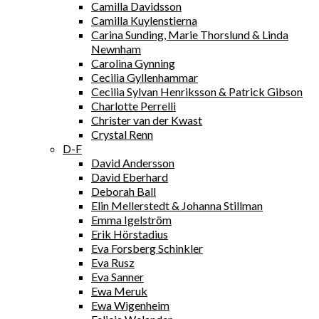
Camilla Davidsson
Camilla Kuylenstierna
Carina Sunding, Marie Thorslund & Linda
Newnham
Carolina Gynning
Cecilia Gyllenhammar
Cecilia Sylvan Henriksson & Patrick Gibson
Charlotte Perrelli
Christer van der Kwast
Crystal Renn
D-F
David Andersson
David Eberhard
Deborah Ball
Elin Mellerstedt & Johanna Stillman
Emma Igelström
Erik Hörstadius
Eva Forsberg Schinkler
Eva Rusz
Eva Sanner
Ewa Meruk
Ewa Wigenheim