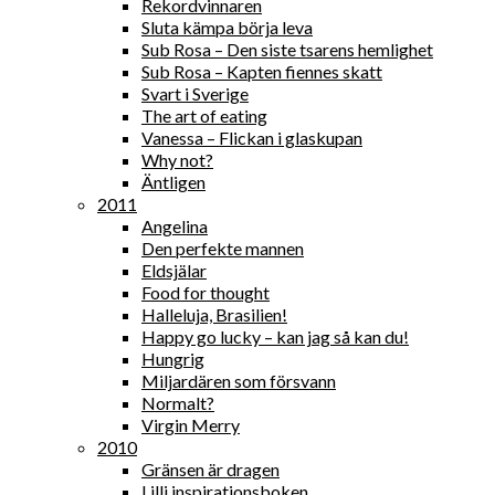
Rekordvinnaren
Sluta kämpa börja leva
Sub Rosa – Den siste tsarens hemlighet
Sub Rosa – Kapten fiennes skatt
Svart i Sverige
The art of eating
Vanessa – Flickan i glaskupan
Why not?
Äntligen
2011
Angelina
Den perfekte mannen
Eldsjälar
Food for thought
Halleluja, Brasilien!
Happy go lucky – kan jag så kan du!
Hungrig
Miljardären som försvann
Normalt?
Virgin Merry
2010
Gränsen är dragen
Lilli inspirationsboken