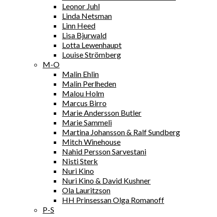
Leonor Juhl
Linda Netsman
Linn Heed
Lisa Bjurwald
Lotta Lewenhaupt
Louise Strömberg
M-O
Malin Ehlin
Malin Perlheden
Malou Holm
Marcus Birro
Marie Andersson Butler
Marie Sammeli
Martina Johansson & Ralf Sundberg
Mitch Winehouse
Nahid Persson Sarvestani
Nisti Sterk
Nuri Kino
Nuri Kino & David Kushner
Ola Lauritzson
HH Prinsessan Olga Romanoff
P-S