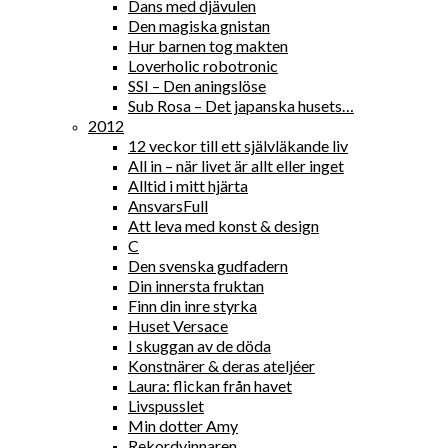
Dans med djävulen
Den magiska gnistan
Hur barnen tog makten
Loverholic robotronic
SSI – Den aningslöse
Sub Rosa – Det japanska husets…
2012
12 veckor till ett självläkande liv
All in – när livet är allt eller inget
Alltid i mitt hjärta
AnsvarsFull
Att leva med konst & design
C
Den svenska gudfadern
Din innersta fruktan
Finn din inre styrka
Huset Versace
I skuggan av de döda
Konstnärer & deras ateljéer
Laura: flickan från havet
Livspusslet
Min dotter Amy
Rekordvinnaren