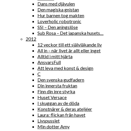
Dans med djävulen
Den magiska gnistan
Hur barnen tog makten
Loverholic robotronic
SSI – Den aningslöse
Sub Rosa – Det japanska husets…
2012
12 veckor till ett självläkande liv
All in – när livet är allt eller inget
Alltid i mitt hjärta
AnsvarsFull
Att leva med konst & design
C
Den svenska gudfadern
Din innersta fruktan
Finn din inre styrka
Huset Versace
I skuggan av de döda
Konstnärer & deras ateljéer
Laura: flickan från havet
Livspusslet
Min dotter Amy