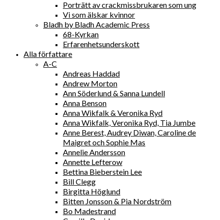
Porträtt av crackmissbrukaren som ung
Vi som älskar kvinnor
Bladh by Bladh Academic Press
68-Kyrkan
Erfarenhetsunderskott
Alla författare
A-C
Andreas Haddad
Andrew Morton
Ann Söderlund & Sanna Lundell
Anna Benson
Anna Wikfalk & Veronika Ryd
Anna Wikfalk, Veronika Ryd, Tia Jumbe
Anne Berest, Audrey Diwan, Caroline de
Maigret och Sophie Mas
Annelie Andersson
Annette Lefterow
Bettina Bieberstein Lee
Bill Clegg
Birgitta Höglund
Bitten Jonsson & Pia Nordström
Bo Madestrand