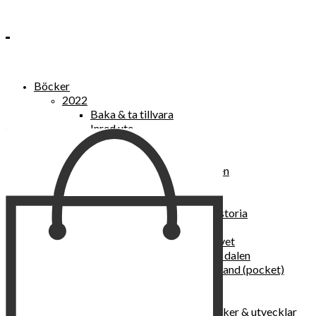
Böcker
2022
Baka & ta tillvara
Inred ute
Power Women
2021
Kvinnan som lekte med elden
“Vi vill nytt, vi begär plats”
Sånger vid avgrunden
Vattenvarelser : en kulturhistoria
Sannas fastebok
Happy skin : ung hud hela livet
Det lilla pensionatet i gröna dalen
I trygghetsnarkomanernas land (pocket)
36 dygn i dödens väntrum
Baka med frukt och grönt
Self Love – hur du läker, stärker & utvecklar