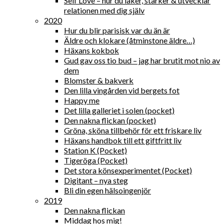
Self Love – hur du läker, stärker & utvecklar
relationen med dig själv
2020
Hur du blir parisisk var du än är
Äldre och klokare (åtminstone äldre…)
Häxans kokbok
Gud gav oss tio bud – jag har brutit mot nio av
dem
Blomster & bakverk
Den lilla vingården vid bergets fot
Happy me
Det lilla galleriet i solen (pocket)
Den nakna flickan (pocket)
Gröna, sköna tillbehör för ett friskare liv
Häxans handbok till ett giftfritt liv
Station K (Pocket)
Tigeröga (Pocket)
Det stora könsexperimentet (Pocket)
Digitant – nya steg
Bli din egen hälsoingenjör
2019
Den nakna flickan
Middag hos mig!