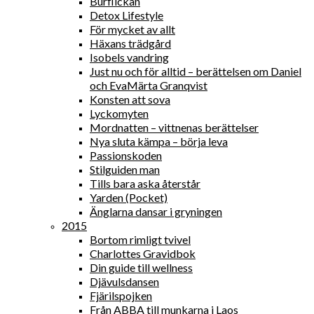
Burflickan
Detox Lifestyle
För mycket av allt
Häxans trädgård
Isobels vandring
Just nu och för alltid – berättelsen om Daniel
och EvaMärta Granqvist
Konsten att sova
Lyckomyten
Mordnatten – vittnenas berättelser
Nya sluta kämpa – börja leva
Passionskoden
Stilguiden man
Tills bara aska återstår
Yarden (Pocket)
Änglarna dansar i gryningen
2015
Bortom rimligt tvivel
Charlottes Gravidbok
Din guide till wellness
Djävulsdansen
Fjärilspojken
Från ABBA till munkarna i Laos