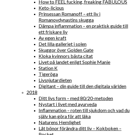
How to FEEL fucking, freaking FABULOUS
Keto-licious
Prinsessan Romanoff – ett liv i
Romanovdynastins skugga
Dämpa inflammation – en praktisk guide till
ett friskare liv
Av egen kraft
Det lilla galleriet i solen
Skuggor över Golden Gate
Kloka kvinnors bästa citat
Livet på landet enligt Sophie Manie
Station K
Tigeröga
Livsnjutardieten
Digitant – din guide till den digitala världen
2018
Ditt livs form – med 80/20-metoden
Nystart i livet med ayurveda
Inflammation – roten till sjukdom och vad du
själv kan göra för att läka
Naturens Hemlighet
Låt bönor förändra ditt liv – Kokboken –
Pocket