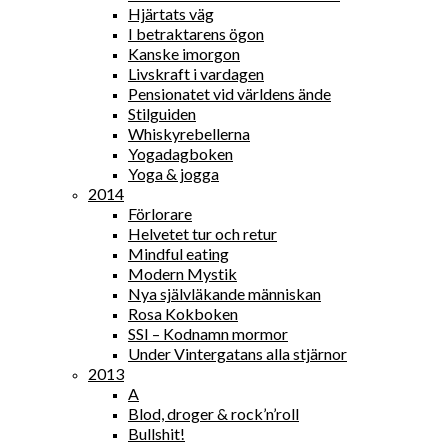
Hjärtats väg
I betraktarens ögon
Kanske imorgon
Livskraft i vardagen
Pensionatet vid världens ände
Stilguiden
Whiskyrebellerna
Yogadagboken
Yoga & jogga
2014
Förlorare
Helvetet tur och retur
Mindful eating
Modern Mystik
Nya självläkande människan
Rosa Kokboken
SSI – Kodnamn mormor
Under Vintergatans alla stjärnor
2013
A
Blod, droger & rock’n’roll
Bullshit!