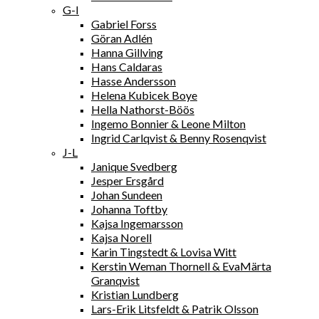
G-I
Gabriel Forss
Göran Adlén
Hanna Gillving
Hans Caldaras
Hasse Andersson
Helena Kubicek Boye
Hella Nathorst-Böös
Ingemo Bonnier & Leone Milton
Ingrid Carlqvist & Benny Rosenqvist
J-L
Janique Svedberg
Jesper Ersgård
Johan Sundeen
Johanna Toftby
Kajsa Ingemarsson
Kajsa Norell
Karin Tingstedt & Lovisa Witt
Kerstin Weman Thornell & EvaMärta
Granqvist
Kristian Lundberg
Lars-Erik Litsfeldt & Patrik Olsson