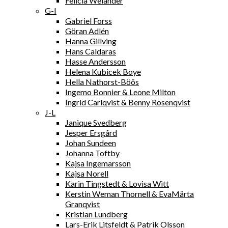
Felicia Welander
G-I
Gabriel Forss
Göran Adlén
Hanna Gillving
Hans Caldaras
Hasse Andersson
Helena Kubicek Boye
Hella Nathorst-Böös
Ingemo Bonnier & Leone Milton
Ingrid Carlqvist & Benny Rosenqvist
J-L
Janique Svedberg
Jesper Ersgård
Johan Sundeen
Johanna Toftby
Kajsa Ingemarsson
Kajsa Norell
Karin Tingstedt & Lovisa Witt
Kerstin Weman Thornell & EvaMärta
Granqvist
Kristian Lundberg
Lars-Erik Litsfeldt & Patrik Olsson