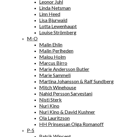
Leonor Juhl
Linda Netsman
Linn Heed
Lisa Bjurwald
Lotta Lewenhaupt
Louise Strömberg
M-O
Malin Ehlin
Malin Perlheden
Malou Holm
Marcus Birro
Marie Andersson Butler
Marie Sammeli
Martina Johansson & Ralf Sundberg
Mitch Winehouse
Nahid Persson Sarvestani
Nisti Sterk
Nuri Kino
Nuri Kino & David Kushner
Ola Lauritzson
HH Prinsessan Olga Romanoff
P-S
Patrik Wincent