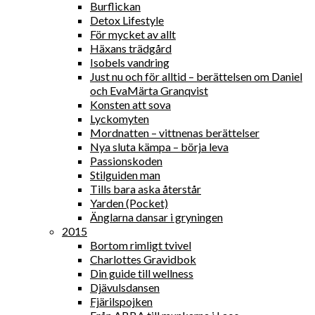
Burflickan
Detox Lifestyle
För mycket av allt
Häxans trädgård
Isobels vandring
Just nu och för alltid – berättelsen om Daniel
och EvaMärta Granqvist
Konsten att sova
Lyckomyten
Mordnatten – vittnenas berättelser
Nya sluta kämpa – börja leva
Passionskoden
Stilguiden man
Tills bara aska återstår
Yarden (Pocket)
Änglarna dansar i gryningen
2015
Bortom rimligt tvivel
Charlottes Gravidbok
Din guide till wellness
Djävulsdansen
Fjärilspojken