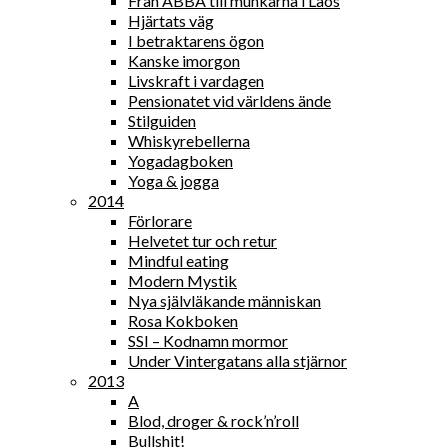
Från ABBA till munkarna i Laos
Hjärtats väg
I betraktarens ögon
Kanske imorgon
Livskraft i vardagen
Pensionatet vid världens ände
Stilguiden
Whiskyrebellerna
Yogadagboken
Yoga & jogga
2014
Förlorare
Helvetet tur och retur
Mindful eating
Modern Mystik
Nya självläkande människan
Rosa Kokboken
SSI – Kodnamn mormor
Under Vintergatans alla stjärnor
2013
A
Blod, droger & rock’n’roll
Bullshit!