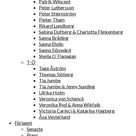
Patrik Wincent
Peter Luthersson
Peter Stjernström
Pieter Tham
Rikard Lundborg
Sabina Dufberg & Charlotta Flinkenberg
Sanna Bråding
Sanna Ehdin
Sanna Sjöswärd
Sheila O´Flanagan
T-Ö
Tage Åström
Thomas Sjöberg
Tia Jumbe
Tia Jumbe & Jenny Sunding
Ulrika Holm
Veronica von Schenck
Veronika Ryd & Anna Wikfalk
Victoria Carinci & Katarina Hagberg
Åsa Vesterlund
Förlaget
Senaste
Press