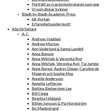
Porträtt av crackmissbrukaren som ung
Vi som älskar kvinnor
Bladh by Bladh Academic Press
68-Kyrkan
Erfarenhetsunderskott
Alla författare
A-C
Andreas Haddad
Andrew Morton
Ann Söderlund & Sanna Lundell
Anna Benson
Anna Wikfalk & Veronika Ryd
Anna Wikfalk, Veronika Ryd, Tia Jumbe
Anne Berest, Audrey Diwan, Caroline de
Maigret och Sophie Mas
Annelie Andersson
Annette Lefterow
Bettina Bieberstein Lee
Bill Clegg
Birgitta Höglund
Bitten Jonsson & Pia Nordström
Bo Madestrand