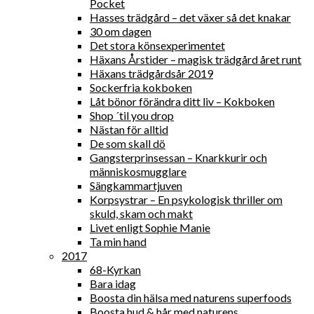
Pocket
Hasses trädgård – det växer så det knakar
30 om dagen
Det stora könsexperimentet
Häxans Årstider – magisk trädgård året runt
Häxans trädgårdsår 2019
Sockerfria kokboken
Låt bönor förändra ditt liv – Kokboken
Shop ´til you drop
Nästan för alltid
De som skall dö
Gangsterprinsessan – Knarkkurir och
människosmugglare
Sängkammartjuven
Korpsystrar – En psykologisk thriller om
skuld, skam och makt
Livet enligt Sophie Manie
Ta min hand
2017
68-Kyrkan
Bara idag
Boosta din hälsa med naturens superfoods
Boosta hud & hår med naturens