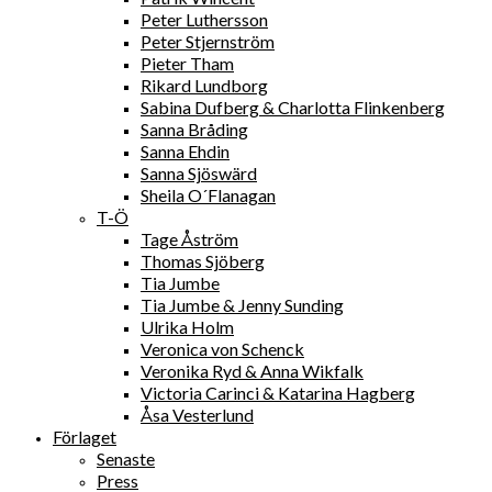
Peter Luthersson
Peter Stjernström
Pieter Tham
Rikard Lundborg
Sabina Dufberg & Charlotta Flinkenberg
Sanna Bråding
Sanna Ehdin
Sanna Sjöswärd
Sheila O´Flanagan
T-Ö
Tage Åström
Thomas Sjöberg
Tia Jumbe
Tia Jumbe & Jenny Sunding
Ulrika Holm
Veronica von Schenck
Veronika Ryd & Anna Wikfalk
Victoria Carinci & Katarina Hagberg
Åsa Vesterlund
Förlaget
Senaste
Press