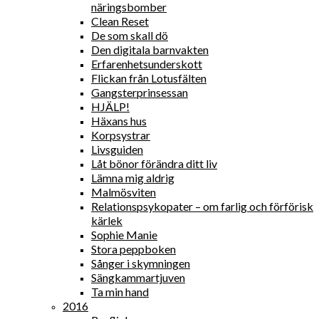
näringsbomber
Clean Reset
De som skall dö
Den digitala barnvakten
Erfarenhetsunderskott
Flickan från Lotusfälten
Gangsterprinsessan
HJÄLP!
Häxans hus
Korpsystrar
Livsguiden
Låt bönor förändra ditt liv
Lämna mig aldrig
Malmösviten
Relationspsykopater – om farlig och förförisk
kärlek
Sophie Manie
Stora peppboken
Sånger i skymningen
Sängkammartjuven
Ta min hand
2016