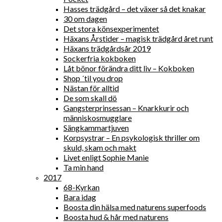
Hasses trädgård – det växer så det knakar
30 om dagen
Det stora könsexperimentet
Häxans Årstider – magisk trädgård året runt
Häxans trädgårdsår 2019
Sockerfria kokboken
Låt bönor förändra ditt liv – Kokboken
Shop ´til you drop
Nästan för alltid
De som skall dö
Gangsterprinsessan – Knarkkurir och
människosmugglare
Sängkammartjuven
Korpsystrar – En psykologisk thriller om
skuld, skam och makt
Livet enligt Sophie Manie
Ta min hand
2017
68-Kyrkan
Bara idag
Boosta din hälsa med naturens superfoods
Boosta hud & hår med naturens