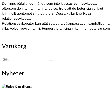
Det finns påfallande många som inte klassas som psykopater
eftersom de inte hamnar i fängelse, trots att de beter sig verkligt
kriminellt gentemot sina partners. Dessa kallar Eva Rusz
relationspsykopater.
Relationspsykopater kan utåt sett vara välanpassade i samhället, ha
villa, Volvo, vovve, familj. Fungera bra i sina yrken men bete sig som
djävulen själv bakom hemmet lyckta dörrar.
Där kan de fritt kränka, manipulera, kontrollera och misshandla sin
partner som förtvivlat och lönlöst försöker få omgivningen att förstå
Varukorg
hur illa det är ställt hemmavid.
Search
for:
Nyheter