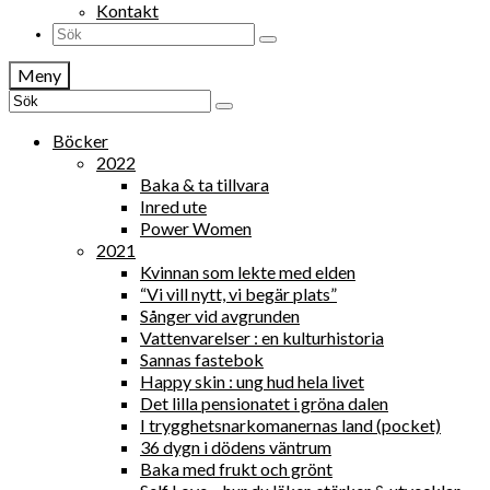
Kontakt
Search
for:
Meny
Search
for:
Böcker
2022
Baka & ta tillvara
Inred ute
Power Women
2021
Kvinnan som lekte med elden
“Vi vill nytt, vi begär plats”
Sånger vid avgrunden
Vattenvarelser : en kulturhistoria
Sannas fastebok
Happy skin : ung hud hela livet
Det lilla pensionatet i gröna dalen
I trygghetsnarkomanernas land (pocket)
36 dygn i dödens väntrum
Baka med frukt och grönt