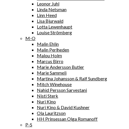
Leonor Juhl
Linda Netsman
Linn Heed
Lisa Bjurwald
Lotta Lewenhaupt
Louise Strömberg
M-O
Malin Ehlin
Malin Perlheden
Malou Holm
Marcus Birro
Marie Andersson Butler
Marie Sammeli
Martina Johansson & Ralf Sundberg
Mitch Winehouse
Nahid Persson Sarvestani
Nisti Sterk
Nuri Kino
Nuri Kino & David Kushner
Ola Lauritzson
HH Prinsessan Olga Romanoff
P-S