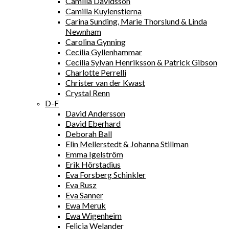
Camilla Davidsson
Camilla Kuylenstierna
Carina Sunding, Marie Thorslund & Linda
Newnham
Carolina Gynning
Cecilia Gyllenhammar
Cecilia Sylvan Henriksson & Patrick Gibson
Charlotte Perrelli
Christer van der Kwast
Crystal Renn
D-F
David Andersson
David Eberhard
Deborah Ball
Elin Mellerstedt & Johanna Stillman
Emma Igelström
Erik Hörstadius
Eva Forsberg Schinkler
Eva Rusz
Eva Sanner
Ewa Meruk
Ewa Wigenheim
Felicia Welander