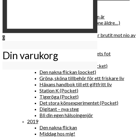
relationen med dig själv
2020
Hur du blir parisisk var du än är
Äldre och klokare (åtminstone äldre…)
Häxans kokbok
Gud gav oss tio bud – jag har brutit mot nio av
0
dem
Blomster & bakverk
Din varukorg
Den lilla vingården vid bergets fot
Happy me
Det lilla galleriet i solen (pocket)
Den nakna flickan (pocket)
Gröna, sköna tillbehör för ett friskare liv
Häxans handbok till ett giftfritt liv
Station K (Pocket)
Tigeröga (Pocket)
Det stora könsexperimentet (Pocket)
Digitant – nya steg
Bli din egen hälsoingenjör
2019
Den nakna flickan
Middag hos mig!