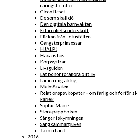
näringsbomber
Clean Reset
De som skall dö
Den digitala barnvakten
Erfarenhetsunderskott
Flickan från Lotusfälten
Gangsterprinsessan
HJÄLP!
Häxans hus
Korpsystrar
Livsguiden
Låt bönor förändra ditt liv
Lämna mig aldrig
Malmösviten
Relationspsykopater – om farlig och förförisk
kärlek
Sophie Manie
Stora peppboken
Sånger i skymningen
Sängkammartjuven
Ta min hand
2016