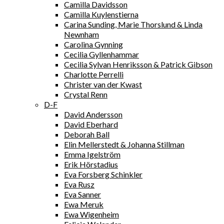
Camilla Davidsson
Camilla Kuylenstierna
Carina Sunding, Marie Thorslund & Linda
Newnham
Carolina Gynning
Cecilia Gyllenhammar
Cecilia Sylvan Henriksson & Patrick Gibson
Charlotte Perrelli
Christer van der Kwast
Crystal Renn
D-F
David Andersson
David Eberhard
Deborah Ball
Elin Mellerstedt & Johanna Stillman
Emma Igelström
Erik Hörstadius
Eva Forsberg Schinkler
Eva Rusz
Eva Sanner
Ewa Meruk
Ewa Wigenheim