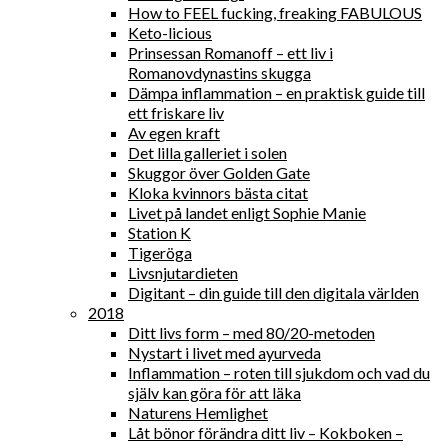
How to FEEL fucking, freaking FABULOUS
Keto-licious
Prinsessan Romanoff – ett liv i
Romanovdynastins skugga
Dämpa inflammation – en praktisk guide till
ett friskare liv
Av egen kraft
Det lilla galleriet i solen
Skuggor över Golden Gate
Kloka kvinnors bästa citat
Livet på landet enligt Sophie Manie
Station K
Tigeröga
Livsnjutardieten
Digitant – din guide till den digitala världen
2018
Ditt livs form – med 80/20-metoden
Nystart i livet med ayurveda
Inflammation – roten till sjukdom och vad du
själv kan göra för att läka
Naturens Hemlighet
Låt bönor förändra ditt liv – Kokboken –