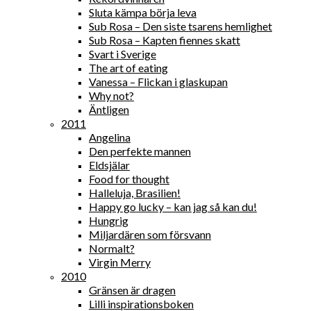
Sluta kämpa börja leva
Sub Rosa – Den siste tsarens hemlighet
Sub Rosa – Kapten fiennes skatt
Svart i Sverige
The art of eating
Vanessa – Flickan i glaskupan
Why not?
Äntligen
2011
Angelina
Den perfekte mannen
Eldsjälar
Food for thought
Halleluja, Brasilien!
Happy go lucky – kan jag så kan du!
Hungrig
Miljardären som försvann
Normalt?
Virgin Merry
2010
Gränsen är dragen
Lilli inspirationsboken