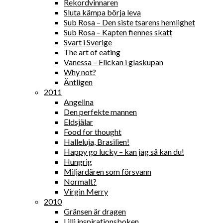
Rekordvinnaren
Sluta kämpa börja leva
Sub Rosa – Den siste tsarens hemlighet
Sub Rosa – Kapten fiennes skatt
Svart i Sverige
The art of eating
Vanessa – Flickan i glaskupan
Why not?
Äntligen
2011
Angelina
Den perfekte mannen
Eldsjälar
Food for thought
Halleluja, Brasilien!
Happy go lucky – kan jag så kan du!
Hungrig
Miljardären som försvann
Normalt?
Virgin Merry
2010
Gränsen är dragen
Lilli inspirationsboken