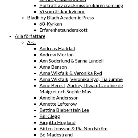
Porträtt av crackmissbrukaren som ung
Vi som älskar kvinnor
Bladh by Bladh Academic Press
68-Kyrkan
Erfarenhetsunderskott
Alla författare
A-C
Andreas Haddad
Andrew Morton
Ann Söderlund & Sanna Lundell
Anna Benson
Anna Wikfalk & Veronika Ryd
Anna Wikfalk, Veronika Ryd, Tia Jumbe
Anne Berest, Audrey Diwan, Caroline de
Maigret och Sophie Mas
Annelie Andersson
Annette Lefterow
Bettina Bieberstein Lee
Bill Clegg
Birgitta Höglund
Bitten Jonsson & Pia Nordström
Bo Madestrand