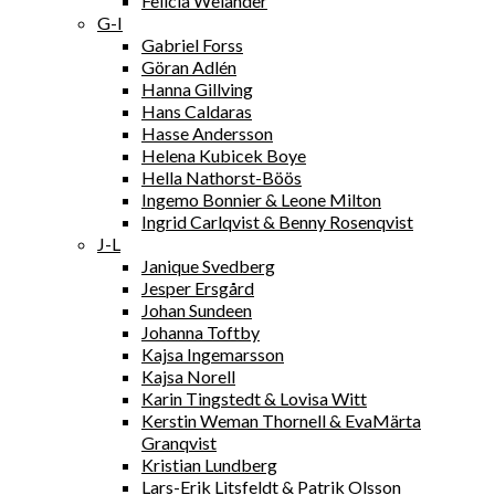
Felicia Welander
G-I
Gabriel Forss
Göran Adlén
Hanna Gillving
Hans Caldaras
Hasse Andersson
Helena Kubicek Boye
Hella Nathorst-Böös
Ingemo Bonnier & Leone Milton
Ingrid Carlqvist & Benny Rosenqvist
J-L
Janique Svedberg
Jesper Ersgård
Johan Sundeen
Johanna Toftby
Kajsa Ingemarsson
Kajsa Norell
Karin Tingstedt & Lovisa Witt
Kerstin Weman Thornell & EvaMärta
Granqvist
Kristian Lundberg
Lars-Erik Litsfeldt & Patrik Olsson