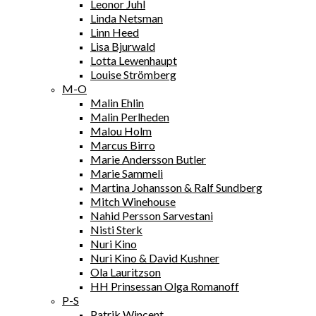
Leonor Juhl
Linda Netsman
Linn Heed
Lisa Bjurwald
Lotta Lewenhaupt
Louise Strömberg
M-O
Malin Ehlin
Malin Perlheden
Malou Holm
Marcus Birro
Marie Andersson Butler
Marie Sammeli
Martina Johansson & Ralf Sundberg
Mitch Winehouse
Nahid Persson Sarvestani
Nisti Sterk
Nuri Kino
Nuri Kino & David Kushner
Ola Lauritzson
HH Prinsessan Olga Romanoff
P-S
Patrik Wincent