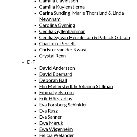
Camilla Davidsson
Camilla Kuylenstierna
Carina Sunding, Marie Thorslund & Linda
Newnham
Carolina Gynning
Cecilia Gyllenhammar
Cecilia Sylvan Henriksson & Patrick Gibson
Charlotte Perrelli
Christer van der Kwast
Crystal Renn
D-F
David Andersson
David Eberhard
Deborah Ball
Elin Mellerstedt & Johanna Stillman
Emma Igelström
Erik Hörstadius
Eva Forsberg Schinkler
Eva Rusz
Eva Sanner
Ewa Meruk
Ewa Wigenheim
Felicia Welander