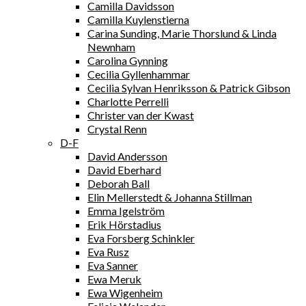
Camilla Davidsson
Camilla Kuylenstierna
Carina Sunding, Marie Thorslund & Linda
Newnham
Carolina Gynning
Cecilia Gyllenhammar
Cecilia Sylvan Henriksson & Patrick Gibson
Charlotte Perrelli
Christer van der Kwast
Crystal Renn
D-F
David Andersson
David Eberhard
Deborah Ball
Elin Mellerstedt & Johanna Stillman
Emma Igelström
Erik Hörstadius
Eva Forsberg Schinkler
Eva Rusz
Eva Sanner
Ewa Meruk
Ewa Wigenheim