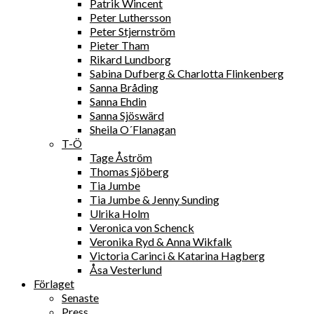
Patrik Wincent
Peter Luthersson
Peter Stjernström
Pieter Tham
Rikard Lundborg
Sabina Dufberg & Charlotta Flinkenberg
Sanna Bråding
Sanna Ehdin
Sanna Sjöswärd
Sheila O´Flanagan
T-Ö
Tage Åström
Thomas Sjöberg
Tia Jumbe
Tia Jumbe & Jenny Sunding
Ulrika Holm
Veronica von Schenck
Veronika Ryd & Anna Wikfalk
Victoria Carinci & Katarina Hagberg
Åsa Vesterlund
Förlaget
Senaste
Press