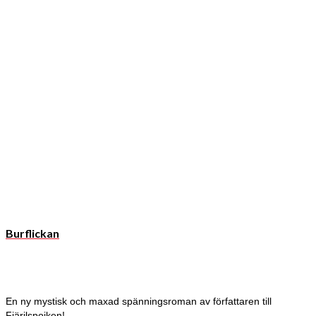
Burflickan
En ny mystisk och maxad spänningsroman av författaren till
Fjärilspojken!