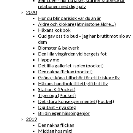
Self Love – hur du läker, stärker & utvecklar
relationen med dig själv
2020
Hur du blir parisisk var du än är
Äldre och klokare (åtminstone äldre…)
Häxans kokbok
Gud gav oss tio bud – jag har brutit mot nio av
dem
Blomster & bakverk
Den lilla vingården vid bergets fot
Happy me
Det lilla galleriet i solen (pocket)
Den nakna flickan (pocket)
Gröna, sköna tillbehör för ett friskare liv
Häxans handbok till ett giftfritt liv
Station K (Pocket)
Tigeröga (Pocket)
Det stora könsexperimentet (Pocket)
Digitant – nya steg
Bli din egen hälsoingenjör
2019
Den nakna flickan
Middag hos mig!