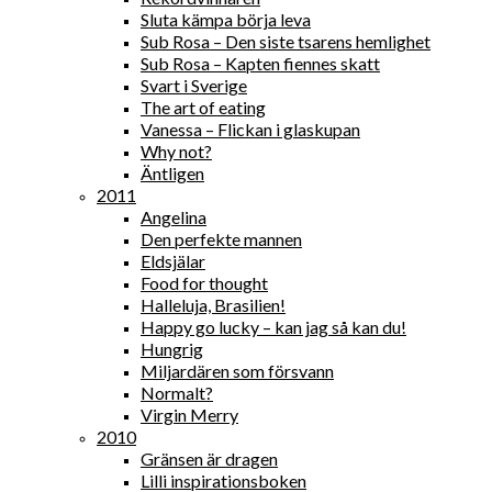
Sluta kämpa börja leva
Sub Rosa – Den siste tsarens hemlighet
Sub Rosa – Kapten fiennes skatt
Svart i Sverige
The art of eating
Vanessa – Flickan i glaskupan
Why not?
Äntligen
2011
Angelina
Den perfekte mannen
Eldsjälar
Food for thought
Halleluja, Brasilien!
Happy go lucky – kan jag så kan du!
Hungrig
Miljardären som försvann
Normalt?
Virgin Merry
2010
Gränsen är dragen
Lilli inspirationsboken