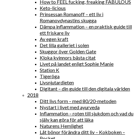
How to FEEL fucking, freaking FABULOUS
Keto-licious
Prinsessan Romanoff – ett liv i
Romanovdynastins skugga
Dämpa inflammation – en praktisk guide till
ett friskare liv
Av egen kraft
Det lilla galleriet i solen
Skuggor över Golden Gate
Kloka kvinnors bästa citat
Livet på landet enligt Sophie Manie
Station K
Tigeröga
Livsnjutardieten
Digitant – din guide till den digitala världen
2018
Ditt livs form – med 80/20-metoden
Nystart i livet med ayurveda
Inflammation – roten till sjukdom och vad du
själv kan göra för att läka
Naturens Hemlighet
Låt bönor förändra ditt liv – Kokboken –
Pocket