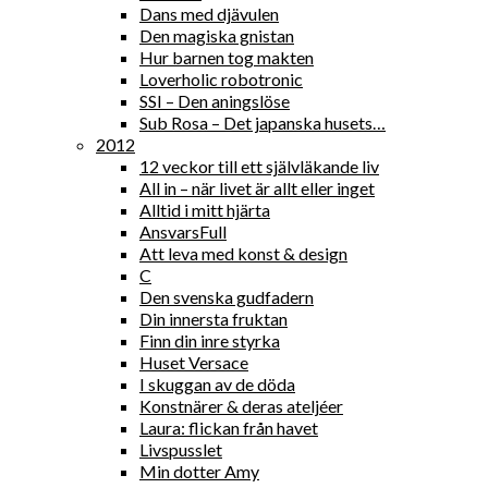
Dans med djävulen
Den magiska gnistan
Hur barnen tog makten
Loverholic robotronic
SSI – Den aningslöse
Sub Rosa – Det japanska husets…
2012
12 veckor till ett självläkande liv
All in – när livet är allt eller inget
Alltid i mitt hjärta
AnsvarsFull
Att leva med konst & design
C
Den svenska gudfadern
Din innersta fruktan
Finn din inre styrka
Huset Versace
I skuggan av de döda
Konstnärer & deras ateljéer
Laura: flickan från havet
Livspusslet
Min dotter Amy