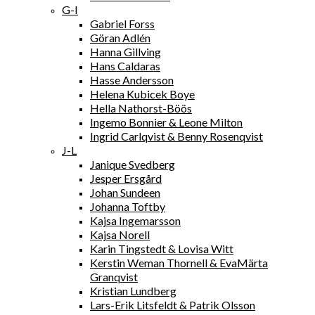
G-I
Gabriel Forss
Göran Adlén
Hanna Gillving
Hans Caldaras
Hasse Andersson
Helena Kubicek Boye
Hella Nathorst-Böös
Ingemo Bonnier & Leone Milton
Ingrid Carlqvist & Benny Rosenqvist
J-L
Janique Svedberg
Jesper Ersgård
Johan Sundeen
Johanna Toftby
Kajsa Ingemarsson
Kajsa Norell
Karin Tingstedt & Lovisa Witt
Kerstin Weman Thornell & EvaMärta
Granqvist
Kristian Lundberg
Lars-Erik Litsfeldt & Patrik Olsson