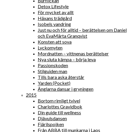
Burflickan
Detox Lifestyle
För mycket av allt
Häxans trädgård
Isobels vandring
Just nu och för alltid – berättelsen om Daniel
och EvaMärta Granqvist
Konsten att sova
Lyckomyten
Mordnatten – vittnenas berättelser
Nya sluta kämpa – börja leva
Passionskoden
Stilguiden man
Tills bara aska återstår
Yarden (Pocket)
Änglarna dansar i gryningen
2015
Bortom rimligt tvivel
Charlottes Gravidbok
Din guide till wellness
Djävulsdansen
Fjärilspojken
Från ABBA till munkarna i Laos