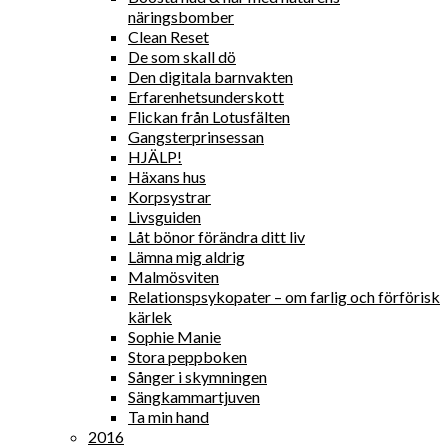
näringsbomber
Clean Reset
De som skall dö
Den digitala barnvakten
Erfarenhetsunderskott
Flickan från Lotusfälten
Gangsterprinsessan
HJÄLP!
Häxans hus
Korpsystrar
Livsguiden
Låt bönor förändra ditt liv
Lämna mig aldrig
Malmösviten
Relationspsykopater – om farlig och förförisk
kärlek
Sophie Manie
Stora peppboken
Sånger i skymningen
Sängkammartjuven
Ta min hand
2016