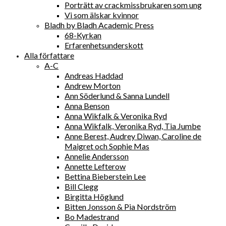
Porträtt av crackmissbrukaren som ung
Vi som älskar kvinnor
Bladh by Bladh Academic Press
68-Kyrkan
Erfarenhetsunderskott
Alla författare
A-C
Andreas Haddad
Andrew Morton
Ann Söderlund & Sanna Lundell
Anna Benson
Anna Wikfalk & Veronika Ryd
Anna Wikfalk, Veronika Ryd, Tia Jumbe
Anne Berest, Audrey Diwan, Caroline de
Maigret och Sophie Mas
Annelie Andersson
Annette Lefterow
Bettina Bieberstein Lee
Bill Clegg
Birgitta Höglund
Bitten Jonsson & Pia Nordström
Bo Madestrand