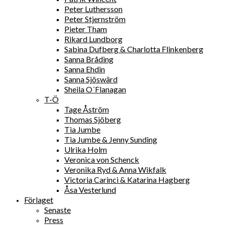
Peter Luthersson
Peter Stjernström
Pieter Tham
Rikard Lundborg
Sabina Dufberg & Charlotta Flinkenberg
Sanna Bråding
Sanna Ehdin
Sanna Sjöswärd
Sheila O´Flanagan
T-Ö
Tage Åström
Thomas Sjöberg
Tia Jumbe
Tia Jumbe & Jenny Sunding
Ulrika Holm
Veronica von Schenck
Veronika Ryd & Anna Wikfalk
Victoria Carinci & Katarina Hagberg
Åsa Vesterlund
Förlaget
Senaste
Press