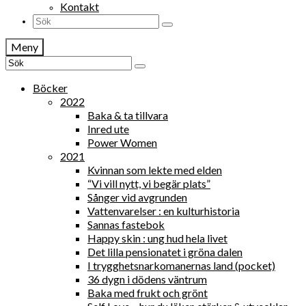
Kontakt
Search
for:
Meny
Search
for:
Böcker
2022
Baka & ta tillvara
Inred ute
Power Women
2021
Kvinnan som lekte med elden
“Vi vill nytt, vi begär plats”
Sånger vid avgrunden
Vattenvarelser : en kulturhistoria
Sannas fastebok
Happy skin : ung hud hela livet
Det lilla pensionatet i gröna dalen
I trygghetsnarkomanernas land (pocket)
36 dygn i dödens väntrum
Baka med frukt och grönt