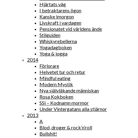
Hjärtats väg
I betraktarens ögon
Kanske imorgon
Livskraft i vardagen
Pensionatet vid världens ände
Stilguiden
Whiskyrebellerna
Yogadagboken
Yoga & jogga
2014
Förlorare
Helvetet tur och retur
Mindful eating
Modern Mystik
Nya självläkande människan
Rosa Kokboken
SSI – Kodnamn mormor
Under Vintergatans alla stjärnor
2013
A
Blod, droger & rock’n’roll
Bullshit!