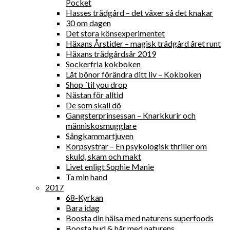
Pocket
Hasses trädgård – det växer så det knakar
30 om dagen
Det stora könsexperimentet
Häxans Årstider – magisk trädgård året runt
Häxans trädgårdsår 2019
Sockerfria kokboken
Låt bönor förändra ditt liv – Kokboken
Shop ´til you drop
Nästan för alltid
De som skall dö
Gangsterprinsessan – Knarkkurir och
människosmugglare
Sängkammartjuven
Korpsystrar – En psykologisk thriller om
skuld, skam och makt
Livet enligt Sophie Manie
Ta min hand
2017
68-Kyrkan
Bara idag
Boosta din hälsa med naturens superfoods
Boosta hud & hår med naturens