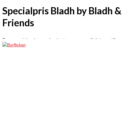
Specialpris Bladh by Bladh &
Friends
En ny mystisk och maxad spänningsroman av författaren till
Fjärilspojken!
Aron är en udda ung man som älskar bin och biodling. När han var
liten dog hans pappa på ett brutalt och märkligt sätt mitt framför
hans ögon. Sedan dess bär han på en känsla att han borde
hämnas. Men på vem? Aron följer sin instinkt som för honom långt
hemifrån men allt närmare sitt ursprung. Den dramatiska historien
om ett dåraktigt experiment, en fängslad burflicka och onda krafter
rullar upp.