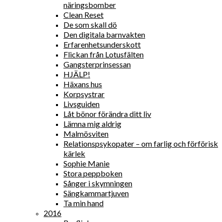
näringsbomber
Clean Reset
De som skall dö
Den digitala barnvakten
Erfarenhetsunderskott
Flickan från Lotusfälten
Gangsterprinsessan
HJÄLP!
Häxans hus
Korpsystrar
Livsguiden
Låt bönor förändra ditt liv
Lämna mig aldrig
Malmösviten
Relationspsykopater – om farlig och förförisk
kärlek
Sophie Manie
Stora peppboken
Sånger i skymningen
Sängkammartjuven
Ta min hand
2016