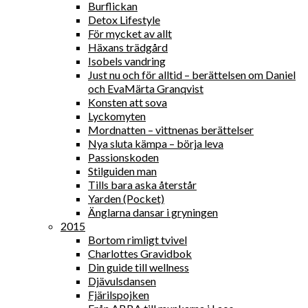
Burflickan
Detox Lifestyle
För mycket av allt
Häxans trädgård
Isobels vandring
Just nu och för alltid – berättelsen om Daniel
och EvaMärta Granqvist
Konsten att sova
Lyckomyten
Mordnatten – vittnenas berättelser
Nya sluta kämpa – börja leva
Passionskoden
Stilguiden man
Tills bara aska återstår
Yarden (Pocket)
Änglarna dansar i gryningen
2015
Bortom rimligt tvivel
Charlottes Gravidbok
Din guide till wellness
Djävulsdansen
Fjärilspojken