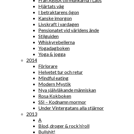
Från ABBA till munkarna i Laos
Hjärtats väg
I betraktarens ögon
Kanske imorgon
Livskraft i vardagen
Pensionatet vid världens ände
Stilguiden
Whiskyrebellerna
Yogadagboken
Yoga & jogga
2014
Förlorare
Helvetet tur och retur
Mindful eating
Modern Mystik
Nya självläkande människan
Rosa Kokboken
SSI – Kodnamn mormor
Under Vintergatans alla stjärnor
2013
A
Blod, droger & rock’n’roll
Bullshit!