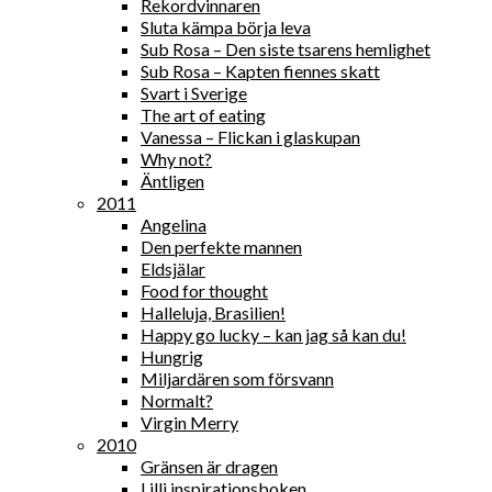
Rekordvinnaren
Sluta kämpa börja leva
Sub Rosa – Den siste tsarens hemlighet
Sub Rosa – Kapten fiennes skatt
Svart i Sverige
The art of eating
Vanessa – Flickan i glaskupan
Why not?
Äntligen
2011
Angelina
Den perfekte mannen
Eldsjälar
Food for thought
Halleluja, Brasilien!
Happy go lucky – kan jag så kan du!
Hungrig
Miljardären som försvann
Normalt?
Virgin Merry
2010
Gränsen är dragen
Lilli inspirationsboken