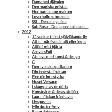
Dans med djävulen
Den magiska gnistan
Hur barnen tog makten
Loverholic robotronic
SSI – Den aningslöse
Sub Rosa – Det japanska husets…
2012
12 veckor till ett självläkande liv
All in – när livet är allt eller inget
Alltid i mitt hjärta
AnsvarsFull
Att leva med konst & design
C
Den svenska gudfadern
Din innersta fruktan
Finn din inre styrka
Huset Versace
I skuggan av de döda
Konstnärer & deras ateljéer
Laura: flickan från havet
Livspusslet
Min dotter Amy
Rekordvinnaren