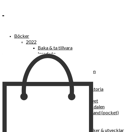
Böcker
2022
Baka & ta tillvara
Inred ute
Power Women
2021
Kvinnan som lekte med elden
“Vi vill nytt, vi begär plats”
Sånger vid avgrunden
Vattenvarelser : en kulturhistoria
Sannas fastebok
Happy skin : ung hud hela livet
Det lilla pensionatet i gröna dalen
I trygghetsnarkomanernas land (pocket)
36 dygn i dödens väntrum
Baka med frukt och grönt
Self Love – hur du läker, stärker & utvecklar