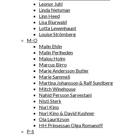
Leonor Juhl
Linda Netsman
Linn Heed
Lisa Bjurwald
Lotta Lewenhaupt
Louise Strömberg
M-O
Malin Ehlin
Malin Perlheden
Malou Holm
Marcus Birro
Marie Andersson Butler
Marie Sammeli
Martina Johansson & Ralf Sundberg
Mitch Winehouse
Nahid Persson Sarvestani
Nisti Sterk
Nuri Kino
Nuri Kino & David Kushner
Ola Lauritzson
HH Prinsessan Olga Romanoff
P-S