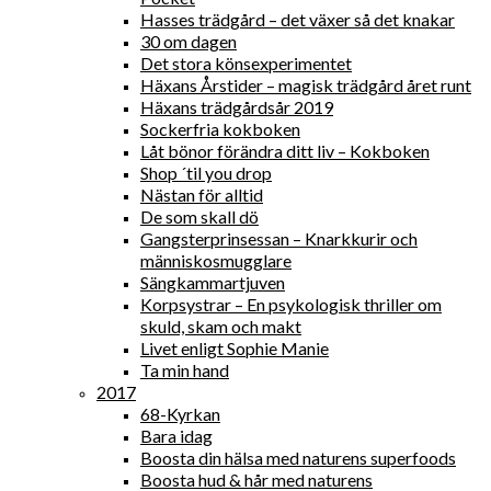
Hasses trädgård – det växer så det knakar
30 om dagen
Det stora könsexperimentet
Häxans Årstider – magisk trädgård året runt
Häxans trädgårdsår 2019
Sockerfria kokboken
Låt bönor förändra ditt liv – Kokboken
Shop ´til you drop
Nästan för alltid
De som skall dö
Gangsterprinsessan – Knarkkurir och
människosmugglare
Sängkammartjuven
Korpsystrar – En psykologisk thriller om
skuld, skam och makt
Livet enligt Sophie Manie
Ta min hand
2017
68-Kyrkan
Bara idag
Boosta din hälsa med naturens superfoods
Boosta hud & hår med naturens