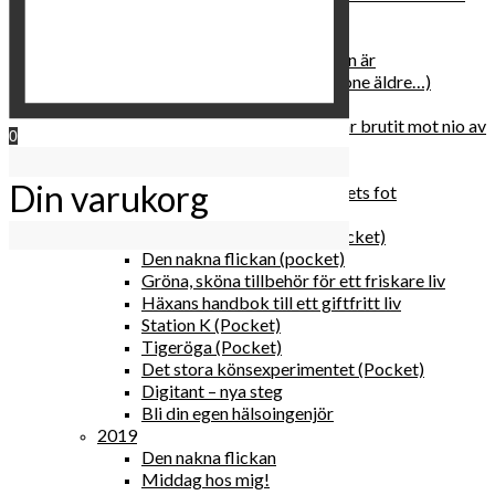
relationen med dig själv
2020
Hur du blir parisisk var du än är
Äldre och klokare (åtminstone äldre…)
Häxans kokbok
Gud gav oss tio bud – jag har brutit mot nio av
0
dem
Blomster & bakverk
Din varukorg
Den lilla vingården vid bergets fot
Happy me
Det lilla galleriet i solen (pocket)
Den nakna flickan (pocket)
Gröna, sköna tillbehör för ett friskare liv
Häxans handbok till ett giftfritt liv
Station K (Pocket)
Tigeröga (Pocket)
Det stora könsexperimentet (Pocket)
Digitant – nya steg
Bli din egen hälsoingenjör
2019
Den nakna flickan
Middag hos mig!