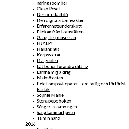
näringsbomber
Clean Reset
De som skall dö
Den digitala barnvakten
Erfarenhetsunderskott
Flickan från Lotusfälten
Gangsterprinsessan
HJÄLP!
Häxans hus
Korpsystrar
Livsguiden
Låt bönor förändra ditt liv
Lämna mig aldrig
Malmösviten
Relationspsykopater – om farlig och förförisk
kärlek
Sophie Manie
Stora peppboken
Sånger i skymningen
Sängkammartjuven
Ta min hand
2016