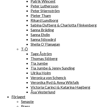
Patrik Wincent
Peter Luthersson
Peter Stjernström
Pieter Tham
Rikard Lundborg
Sabina Dufberg & Charlotta Flinkenberg
Sanna Bråding
Sanna Ehdin
Sanna Sjöswärd
Sheila O´Flanagan
T-Ö
Tage Åström
Thomas Sjöberg
Tia Jumbe
Tia Jumbe & Jenny Sunding
Ulrika Holm
Veronica von Schenck
Veronika Ryd & Anna Wikfalk
Victoria Carinci & Katarina Hagberg
Åsa Vesterlund
Förlaget
Senaste
Press