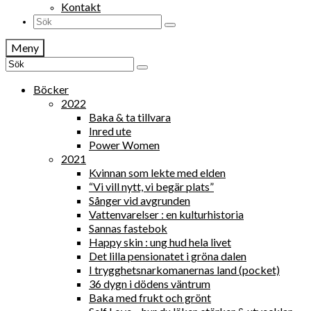
Kontakt
Search
for:
Meny
Search
for:
Böcker
2022
Baka & ta tillvara
Inred ute
Power Women
2021
Kvinnan som lekte med elden
“Vi vill nytt, vi begär plats”
Sånger vid avgrunden
Vattenvarelser : en kulturhistoria
Sannas fastebok
Happy skin : ung hud hela livet
Det lilla pensionatet i gröna dalen
I trygghetsnarkomanernas land (pocket)
36 dygn i dödens väntrum
Baka med frukt och grönt