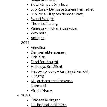
Sluta kämpa börja leva
Sub Rosa – Den siste tsarens hemlighet
Sub Rosa – Kapten fiennes skatt
Svart i Sverige
The art of eating
Vanessa – Flickan i glaskupan
Why not?
Äntligen
2011
Angelina
Den perfekte mannen
Eldsjälar
Food for thought
Halleluja, Brasilien!
Happy go lucky – kan jag så kan du!
Hungrig
Miljardären som försvann
Normalt?
Virgin Merry
2010
Gränsen är dragen
Lilli inspirationsboken