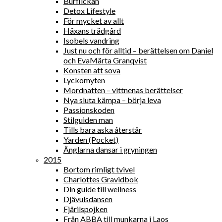
Burflickan
Detox Lifestyle
För mycket av allt
Häxans trädgård
Isobels vandring
Just nu och för alltid – berättelsen om Daniel
och EvaMärta Granqvist
Konsten att sova
Lyckomyten
Mordnatten – vittnenas berättelser
Nya sluta kämpa – börja leva
Passionskoden
Stilguiden man
Tills bara aska återstår
Yarden (Pocket)
Änglarna dansar i gryningen
2015
Bortom rimligt tvivel
Charlottes Gravidbok
Din guide till wellness
Djävulsdansen
Fjärilspojken
Från ABBA till munkarna i Laos