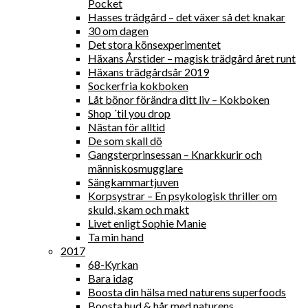
Pocket
Hasses trädgård – det växer så det knakar
30 om dagen
Det stora könsexperimentet
Häxans Årstider – magisk trädgård året runt
Häxans trädgårdsår 2019
Sockerfria kokboken
Låt bönor förändra ditt liv – Kokboken
Shop ´til you drop
Nästan för alltid
De som skall dö
Gangsterprinsessan – Knarkkurir och
människosmugglare
Sängkammartjuven
Korpsystrar – En psykologisk thriller om
skuld, skam och makt
Livet enligt Sophie Manie
Ta min hand
2017
68-Kyrkan
Bara idag
Boosta din hälsa med naturens superfoods
Boosta hud & hår med naturens