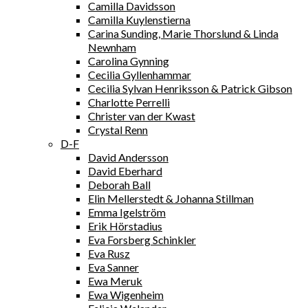
Camilla Davidsson
Camilla Kuylenstierna
Carina Sunding, Marie Thorslund & Linda
Newnham
Carolina Gynning
Cecilia Gyllenhammar
Cecilia Sylvan Henriksson & Patrick Gibson
Charlotte Perrelli
Christer van der Kwast
Crystal Renn
D-F
David Andersson
David Eberhard
Deborah Ball
Elin Mellerstedt & Johanna Stillman
Emma Igelström
Erik Hörstadius
Eva Forsberg Schinkler
Eva Rusz
Eva Sanner
Ewa Meruk
Ewa Wigenheim