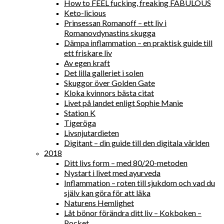
How to FEEL fucking, freaking FABULOUS
Keto-licious
Prinsessan Romanoff – ett liv i
Romanovdynastins skugga
Dämpa inflammation – en praktisk guide till
ett friskare liv
Av egen kraft
Det lilla galleriet i solen
Skuggor över Golden Gate
Kloka kvinnors bästa citat
Livet på landet enligt Sophie Manie
Station K
Tigeröga
Livsnjutardieten
Digitant – din guide till den digitala världen
2018
Ditt livs form – med 80/20-metoden
Nystart i livet med ayurveda
Inflammation – roten till sjukdom och vad du
själv kan göra för att läka
Naturens Hemlighet
Låt bönor förändra ditt liv – Kokboken –
Pocket