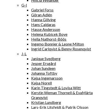
Felicia Welander
G-I
Gabriel Forss
Göran Adlén
Hanna Gillving
Hans Caldaras
Hasse Andersson
Helena Kubicek Boye
Hella Nathorst-Böös
Ingemo Bonnier & Leone Milton
Ingrid Carlqvist & Benny Rosenqvist
J-L
Janique Svedberg
Jesper Ersgård
Johan Sundeen
Johanna Toftby
Kajsa Ingemarsson
Kajsa Norell
Karin Tingstedt & Lovisa Witt
Kerstin Weman Thornell & EvaMärta
Granqvist
Kristian Lundberg
Lars-Erik Litsfeldt & Patrik Olsson