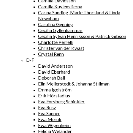
Camilla Davidsson
Camilla Kuylenstierna
Carina Sunding, Marie Thorslund & Linda
Newnham
Carolina Gynning
Cecilia Gyllenhammar
Cecilia Sylvan Henriksson & Patrick Gibson
Charlotte Perrelli
Christer van der Kwast
Crystal Renn
D-F
David Andersson
David Eberhard
Deborah Ball
Elin Mellerstedt & Johanna Stillman
Emma Igelström
Erik Hörstadius
Eva Forsberg Schinkler
Eva Rusz
Eva Sanner
Ewa Meruk
Ewa Wigenheim
Felicia Welander