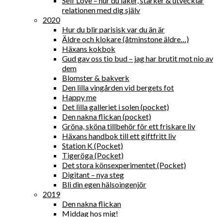
Self Love – hur du läker, stärker & utvecklar
relationen med dig själv
2020
Hur du blir parisisk var du än är
Äldre och klokare (åtminstone äldre…)
Häxans kokbok
Gud gav oss tio bud – jag har brutit mot nio av
dem
Blomster & bakverk
Den lilla vingården vid bergets fot
Happy me
Det lilla galleriet i solen (pocket)
Den nakna flickan (pocket)
Gröna, sköna tillbehör för ett friskare liv
Häxans handbok till ett giftfritt liv
Station K (Pocket)
Tigeröga (Pocket)
Det stora könsexperimentet (Pocket)
Digitant – nya steg
Bli din egen hälsoingenjör
2019
Den nakna flickan
Middag hos mig!