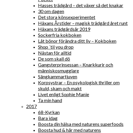
Hasses trädgård – det växer så det knakar
30 om dagen
Det stora könsexperimentet
Häxans Årstider – magisk trädgård året runt
Häxans trädgårdsår 2019
Sockerfria kokboken
Låt bönor förändra ditt liv – Kokboken
Shop ´til you drop
Nästan för alltid
De som skall dö
Gangsterprinsessan – Knarkkurir och
människosmugglare
Sängkammartjuven
Korpsystrar – En psykologisk thriller om
skuld, skam och makt
Livet enligt Sophie Manie
Ta min hand
2017
68-Kyrkan
Bara idag
Boosta din hälsa med naturens superfoods
Boosta hud & hår med naturens