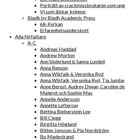
Porträtt av crackmissbrukaren som ung
Vi som älskar kvinnor
Bladh by Bladh Academic Press
68-Kyrkan
Erfarenhetsunderskott
Alla författare
A-C
Andreas Haddad
Andrew Morton
Ann Söderlund & Sanna Lundell
Anna Benson
Anna Wikfalk & Veronika Ryd
Anna Wikfalk, Veronika Ryd, Tia Jumbe
Anne Berest, Audrey Diwan, Caroline de
Maigret och Sophie Mas
Annelie Andersson
Annette Lefterow
Bettina Bieberstein Lee
Bill Clegg
Birgitta Höglund
Bitten Jonsson & Pia Nordström
Bo Madestrand