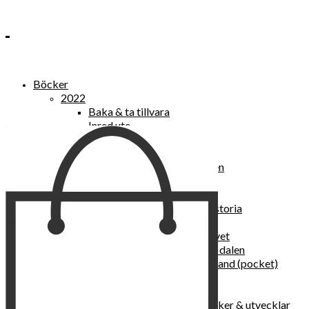
Böcker
2022
Baka & ta tillvara
Inred ute
Power Women
2021
Kvinnan som lekte med elden
“Vi vill nytt, vi begär plats”
Sånger vid avgrunden
Vattenvarelser : en kulturhistoria
Sannas fastebok
Happy skin : ung hud hela livet
Det lilla pensionatet i gröna dalen
I trygghetsnarkomanernas land (pocket)
36 dygn i dödens väntrum
Baka med frukt och grönt
Self Love – hur du läker, stärker & utvecklar