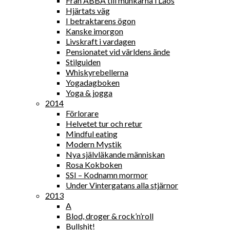
Från ABBA till munkarna i Laos
Hjärtats väg
I betraktarens ögon
Kanske imorgon
Livskraft i vardagen
Pensionatet vid världens ände
Stilguiden
Whiskyrebellerna
Yogadagboken
Yoga & jogga
2014
Förlorare
Helvetet tur och retur
Mindful eating
Modern Mystik
Nya självläkande människan
Rosa Kokboken
SSI – Kodnamn mormor
Under Vintergatans alla stjärnor
2013
A
Blod, droger & rock’n’roll
Bullshit!