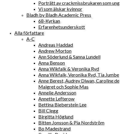
Porträtt av crackmissbrukaren som ung
Vi som älskar kvinnor
Bladh by Bladh Academic Press
68-Kyrkan
Erfarenhetsunderskott
Alla författare
A-C
Andreas Haddad
Andrew Morton
Ann Söderlund & Sanna Lundell
Anna Benson
Anna Wikfalk & Veronika Ryd
Anna Wikfalk, Veronika Ryd, Tia Jumbe
Anne Berest, Audrey Diwan, Caroline de
Maigret och Sophie Mas
Annelie Andersson
Annette Lefterow
Bettina Bieberstein Lee
Bill Clegg
Birgitta Höglund
Bitten Jonsson & Pia Nordström
Bo Madestrand