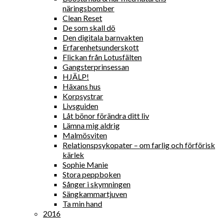
näringsbomber
Clean Reset
De som skall dö
Den digitala barnvakten
Erfarenhetsunderskott
Flickan från Lotusfälten
Gangsterprinsessan
HJÄLP!
Häxans hus
Korpsystrar
Livsguiden
Låt bönor förändra ditt liv
Lämna mig aldrig
Malmösviten
Relationspsykopater – om farlig och förförisk
kärlek
Sophie Manie
Stora peppboken
Sånger i skymningen
Sängkammartjuven
Ta min hand
2016