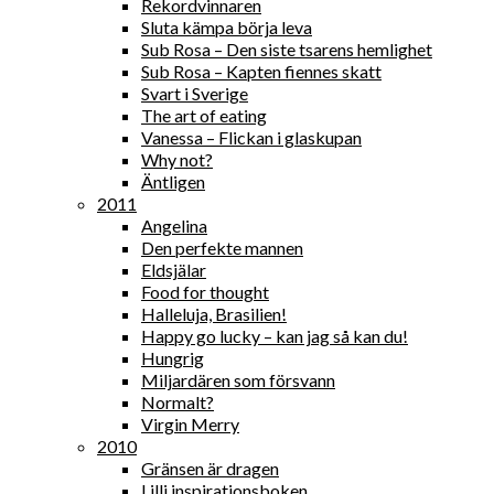
Rekordvinnaren
Sluta kämpa börja leva
Sub Rosa – Den siste tsarens hemlighet
Sub Rosa – Kapten fiennes skatt
Svart i Sverige
The art of eating
Vanessa – Flickan i glaskupan
Why not?
Äntligen
2011
Angelina
Den perfekte mannen
Eldsjälar
Food for thought
Halleluja, Brasilien!
Happy go lucky – kan jag så kan du!
Hungrig
Miljardären som försvann
Normalt?
Virgin Merry
2010
Gränsen är dragen
Lilli inspirationsboken