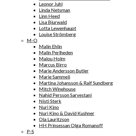
Leonor Juhl
Linda Netsman
Linn Heed
Lisa Bjurwald
Lotta Lewenhaupt
Louise Strömberg
M-O
Malin Ehlin
Malin Perlheden
Malou Holm
Marcus Birro
Marie Andersson Butler
Marie Sammeli
Martina Johansson & Ralf Sundberg
Mitch Winehouse
Nahid Persson Sarvestani
Nisti Sterk
Nuri Kino
Nuri Kino & David Kushner
Ola Lauritzson
HH Prinsessan Olga Romanoff
P-S