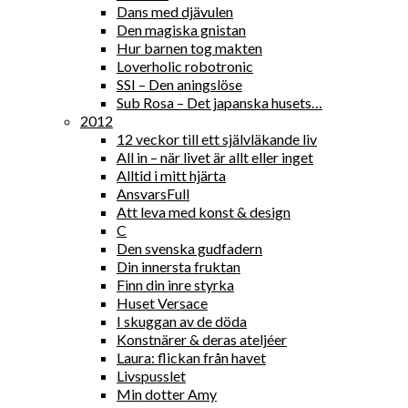
Dans med djävulen
Den magiska gnistan
Hur barnen tog makten
Loverholic robotronic
SSI – Den aningslöse
Sub Rosa – Det japanska husets…
2012
12 veckor till ett självläkande liv
All in – när livet är allt eller inget
Alltid i mitt hjärta
AnsvarsFull
Att leva med konst & design
C
Den svenska gudfadern
Din innersta fruktan
Finn din inre styrka
Huset Versace
I skuggan av de döda
Konstnärer & deras ateljéer
Laura: flickan från havet
Livspusslet
Min dotter Amy