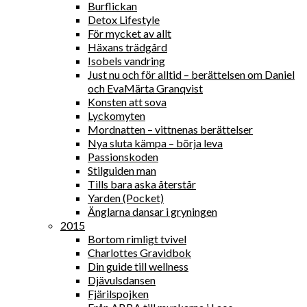
Burflickan
Detox Lifestyle
För mycket av allt
Häxans trädgård
Isobels vandring
Just nu och för alltid – berättelsen om Daniel
och EvaMärta Granqvist
Konsten att sova
Lyckomyten
Mordnatten – vittnenas berättelser
Nya sluta kämpa – börja leva
Passionskoden
Stilguiden man
Tills bara aska återstår
Yarden (Pocket)
Änglarna dansar i gryningen
2015
Bortom rimligt tvivel
Charlottes Gravidbok
Din guide till wellness
Djävulsdansen
Fjärilspojken