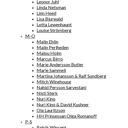
Leonor Juhl
Linda Netsman
Linn Heed
Lisa Bjurwald
Lotta Lewenhaupt
Louise Strömberg
M-O
Malin Ehlin
Malin Perlheden
Malou Holm
Marcus Birro
Marie Andersson Butler
Marie Sammeli
Martina Johansson & Ralf Sundberg
Mitch Winehouse
Nahid Persson Sarvestani
Nisti Sterk
Nuri Kino
Nuri Kino & David Kushner
Ola Lauritzson
HH Prinsessan Olga Romanoff
P-S
Patrik Wincent