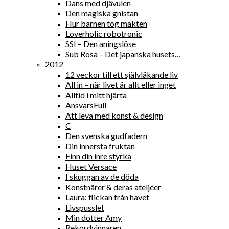
Dans med djävulen
Den magiska gnistan
Hur barnen tog makten
Loverholic robotronic
SSI – Den aningslöse
Sub Rosa – Det japanska husets…
2012
12 veckor till ett självläkande liv
All in – när livet är allt eller inget
Alltid i mitt hjärta
AnsvarsFull
Att leva med konst & design
C
Den svenska gudfadern
Din innersta fruktan
Finn din inre styrka
Huset Versace
I skuggan av de döda
Konstnärer & deras ateljéer
Laura: flickan från havet
Livspusslet
Min dotter Amy
Rekordvinnaren