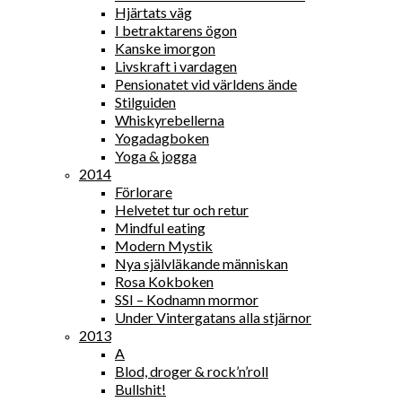
Hjärtats väg
I betraktarens ögon
Kanske imorgon
Livskraft i vardagen
Pensionatet vid världens ände
Stilguiden
Whiskyrebellerna
Yogadagboken
Yoga & jogga
2014
Förlorare
Helvetet tur och retur
Mindful eating
Modern Mystik
Nya självläkande människan
Rosa Kokboken
SSI – Kodnamn mormor
Under Vintergatans alla stjärnor
2013
A
Blod, droger & rock’n’roll
Bullshit!