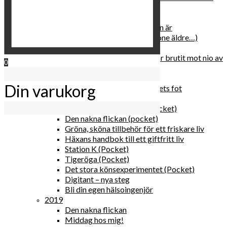
relationen med dig själv
2020
Hur du blir parisisk var du än är
Äldre och klokare (åtminstone äldre…)
Häxans kokbok
Gud gav oss tio bud – jag har brutit mot nio av
0
dem
Blomster & bakverk
Din varukorg
Den lilla vingården vid bergets fot
Happy me
Det lilla galleriet i solen (pocket)
Den nakna flickan (pocket)
Gröna, sköna tillbehör för ett friskare liv
Häxans handbok till ett giftfritt liv
Station K (Pocket)
Tigeröga (Pocket)
Det stora könsexperimentet (Pocket)
Digitant – nya steg
Bli din egen hälsoingenjör
2019
Den nakna flickan
Middag hos mig!