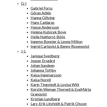
G-I
Gabriel Forss
Göran Adlén
Hanna Gillving
Hans Caldaras
Hasse Andersson
Helena Kubicek Boye
Hella Nathorst-Böös
Ingemo Bonnier & Leone Milton
Ingrid Carlqvist & Benny Rosenqvist
J-L
Janique Svedberg
Jesper Ersgård
Johan Sundeen
Johanna Toftby
Kajsa Ingemarsson
Kajsa Norell
Karin Tingstedt & Lovisa Witt
Kerstin Weman Thornell & EvaMärta
Granqvist
Kristian Lundberg
Lars-Erik Litsfeldt & Patrik Olsson