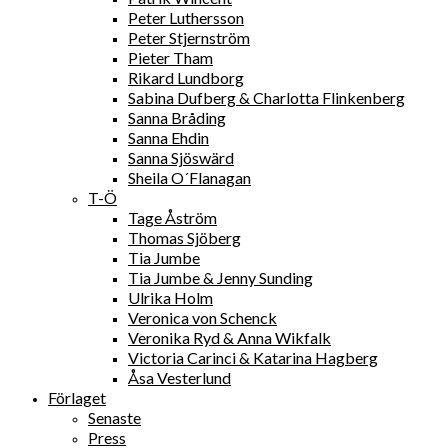
Peter Luthersson
Peter Stjernström
Pieter Tham
Rikard Lundborg
Sabina Dufberg & Charlotta Flinkenberg
Sanna Bråding
Sanna Ehdin
Sanna Sjöswärd
Sheila O´Flanagan
T-Ö
Tage Åström
Thomas Sjöberg
Tia Jumbe
Tia Jumbe & Jenny Sunding
Ulrika Holm
Veronica von Schenck
Veronika Ryd & Anna Wikfalk
Victoria Carinci & Katarina Hagberg
Åsa Vesterlund
Förlaget
Senaste
Press