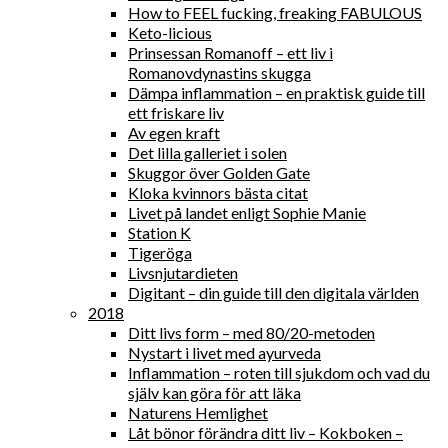
How to FEEL fucking, freaking FABULOUS
Keto-licious
Prinsessan Romanoff – ett liv i
Romanovdynastins skugga
Dämpa inflammation – en praktisk guide till
ett friskare liv
Av egen kraft
Det lilla galleriet i solen
Skuggor över Golden Gate
Kloka kvinnors bästa citat
Livet på landet enligt Sophie Manie
Station K
Tigeröga
Livsnjutardieten
Digitant – din guide till den digitala världen
2018
Ditt livs form – med 80/20-metoden
Nystart i livet med ayurveda
Inflammation – roten till sjukdom och vad du
själv kan göra för att läka
Naturens Hemlighet
Låt bönor förändra ditt liv – Kokboken –