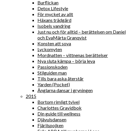
Burflickan
Detox Lifestyle
För mycket av allt
Häxans trädgård
Isobels vandring
Just nu och för alltid – berättelsen om Daniel
och EvaMärta Granqvist
Konsten att sova
Lyckomyten
Mordnatten – vittnenas berättelser
Nya sluta kämpa – börja leva
Passionskoden
Stilguiden man
Tills bara aska återstår
Yarden (Pocket)
Änglarna dansar i gryningen
2015
Bortom rimligt tvivel
Charlottes Gravidbok
Din guide till wellness
Djävulsdansen
Fjärilspojken