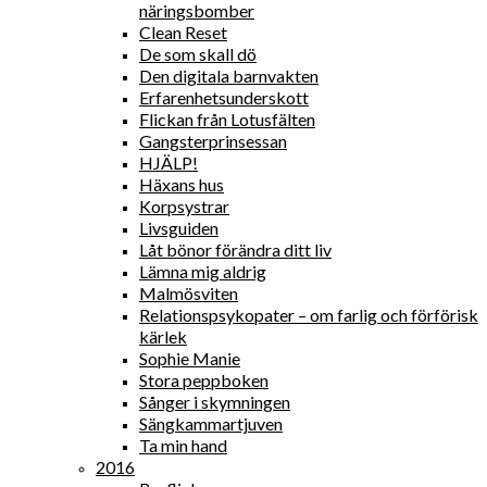
näringsbomber
Clean Reset
De som skall dö
Den digitala barnvakten
Erfarenhetsunderskott
Flickan från Lotusfälten
Gangsterprinsessan
HJÄLP!
Häxans hus
Korpsystrar
Livsguiden
Låt bönor förändra ditt liv
Lämna mig aldrig
Malmösviten
Relationspsykopater – om farlig och förförisk
kärlek
Sophie Manie
Stora peppboken
Sånger i skymningen
Sängkammartjuven
Ta min hand
2016