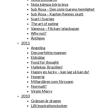
Sluta kämpa börja leva
Sub Rosa – Den siste tsarens hemlighet
Sub Rosa – Kapten fiennes skatt
Svart i Sverige
The art of eating
Vanessa – Flickan i glaskupan
Why not?
Äntligen
2011
Angelina
Den perfekte mannen
Eldsjälar
Food for thought
Halleluja, Brasilien!
Happy go lucky – kan jag så kan du!
Hungrig
Miljardären som försvann
Normalt?
Virgin Merry
2010
Gränsen är dragen
Lilli inspirationsboken