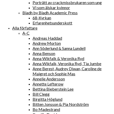
Porträtt av crackmissbrukaren som ung
Vi som älskar kvinnor
Bladh by Bladh Academic Press
68-Kyrkan
Erfarenhetsunderskott
Alla författare
A-C
Andreas Haddad
Andrew Morton
Ann Söderlund & Sanna Lundell
Anna Benson
Anna Wikfalk & Veronika Ryd
Anna Wikfalk, Veronika Ryd, Tia Jumbe
Anne Berest, Audrey Diwan, Caroline de
Maigret och Sophie Mas
Annelie Andersson
Annette Lefterow
Bettina Bieberstein Lee
Bill Clegg
Birgitta Höglund
Bitten Jonsson & Pia Nordström
Bo Madestrand