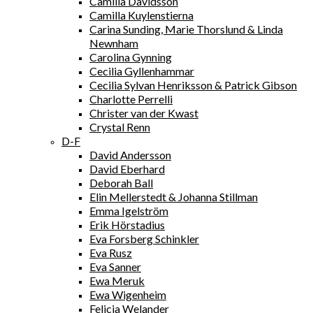
Camilla Davidsson
Camilla Kuylenstierna
Carina Sunding, Marie Thorslund & Linda
Newnham
Carolina Gynning
Cecilia Gyllenhammar
Cecilia Sylvan Henriksson & Patrick Gibson
Charlotte Perrelli
Christer van der Kwast
Crystal Renn
D-F
David Andersson
David Eberhard
Deborah Ball
Elin Mellerstedt & Johanna Stillman
Emma Igelström
Erik Hörstadius
Eva Forsberg Schinkler
Eva Rusz
Eva Sanner
Ewa Meruk
Ewa Wigenheim
Felicia Welander