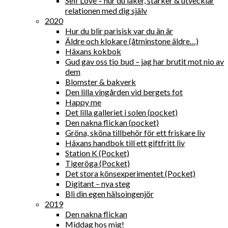
Self Love – hur du läker, stärker & utvecklar
relationen med dig själv
2020
Hur du blir parisisk var du än är
Äldre och klokare (åtminstone äldre…)
Häxans kokbok
Gud gav oss tio bud – jag har brutit mot nio av
dem
Blomster & bakverk
Den lilla vingården vid bergets fot
Happy me
Det lilla galleriet i solen (pocket)
Den nakna flickan (pocket)
Gröna, sköna tillbehör för ett friskare liv
Häxans handbok till ett giftfritt liv
Station K (Pocket)
Tigeröga (Pocket)
Det stora könsexperimentet (Pocket)
Digitant – nya steg
Bli din egen hälsoingenjör
2019
Den nakna flickan
Middag hos mig!