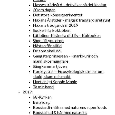
Hasses trädgård – det växer så det knakar
30 om dagen
Det stora könsexperimentet
Häxans Årstider – magisk trädgård året runt
Häxans trädgårdsår 2019
Sockerfria kokboken
Låt bönor förändra ditt liv – Kokboken
Shop ´til you drop
Nästan för alltid
De som skall dö
Gangsterprinsessan – Knarkkurir och
människosmugglare
Sängkammartjuven
Korpsystrar – En psykologisk thriller om
skuld, skam och makt
Livet enligt Sophie Manie
Ta min hand
2017
68-Kyrkan
Bara idag
Boosta din hälsa med naturens superfoods
Boosta hud & hår med naturens