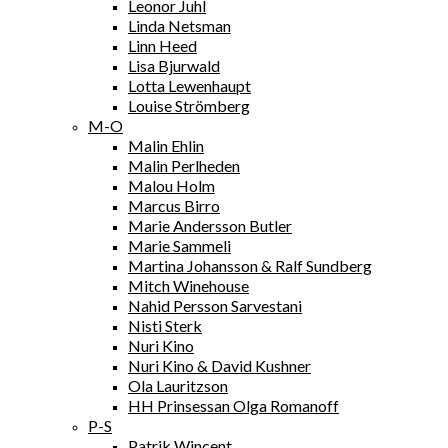
Leonor Juhl
Linda Netsman
Linn Heed
Lisa Bjurwald
Lotta Lewenhaupt
Louise Strömberg
M-O
Malin Ehlin
Malin Perlheden
Malou Holm
Marcus Birro
Marie Andersson Butler
Marie Sammeli
Martina Johansson & Ralf Sundberg
Mitch Winehouse
Nahid Persson Sarvestani
Nisti Sterk
Nuri Kino
Nuri Kino & David Kushner
Ola Lauritzson
HH Prinsessan Olga Romanoff
P-S
Patrik Wincent