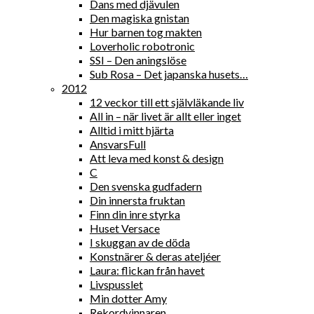
Dans med djävulen
Den magiska gnistan
Hur barnen tog makten
Loverholic robotronic
SSI – Den aningslöse
Sub Rosa – Det japanska husets…
2012
12 veckor till ett självläkande liv
All in – när livet är allt eller inget
Alltid i mitt hjärta
AnsvarsFull
Att leva med konst & design
C
Den svenska gudfadern
Din innersta fruktan
Finn din inre styrka
Huset Versace
I skuggan av de döda
Konstnärer & deras ateljéer
Laura: flickan från havet
Livspusslet
Min dotter Amy
Rekordvinnaren