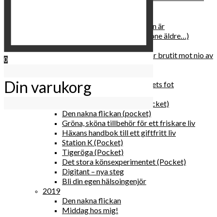
relationen med dig själv
2020
Hur du blir parisisk var du än är
Äldre och klokare (åtminstone äldre…)
Häxans kokbok
Gud gav oss tio bud – jag har brutit mot nio av
0
dem
Blomster & bakverk
Din varukorg
Den lilla vingården vid bergets fot
Happy me
Det lilla galleriet i solen (pocket)
Den nakna flickan (pocket)
Gröna, sköna tillbehör för ett friskare liv
Häxans handbok till ett giftfritt liv
Station K (Pocket)
Tigeröga (Pocket)
Det stora könsexperimentet (Pocket)
Digitant – nya steg
Bli din egen hälsoingenjör
2019
Den nakna flickan
Middag hos mig!