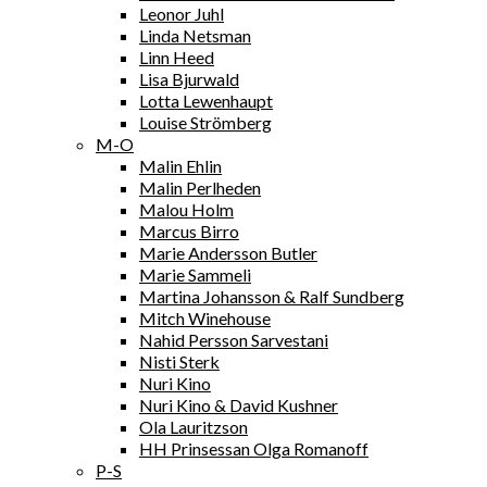
Leonor Juhl
Linda Netsman
Linn Heed
Lisa Bjurwald
Lotta Lewenhaupt
Louise Strömberg
M-O
Malin Ehlin
Malin Perlheden
Malou Holm
Marcus Birro
Marie Andersson Butler
Marie Sammeli
Martina Johansson & Ralf Sundberg
Mitch Winehouse
Nahid Persson Sarvestani
Nisti Sterk
Nuri Kino
Nuri Kino & David Kushner
Ola Lauritzson
HH Prinsessan Olga Romanoff
P-S