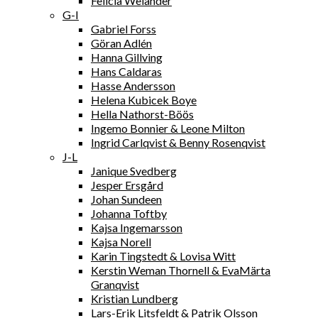
Felicia Welander
G-I
Gabriel Forss
Göran Adlén
Hanna Gillving
Hans Caldaras
Hasse Andersson
Helena Kubicek Boye
Hella Nathorst-Böös
Ingemo Bonnier & Leone Milton
Ingrid Carlqvist & Benny Rosenqvist
J-L
Janique Svedberg
Jesper Ersgård
Johan Sundeen
Johanna Toftby
Kajsa Ingemarsson
Kajsa Norell
Karin Tingstedt & Lovisa Witt
Kerstin Weman Thornell & EvaMärta
Granqvist
Kristian Lundberg
Lars-Erik Litsfeldt & Patrik Olsson