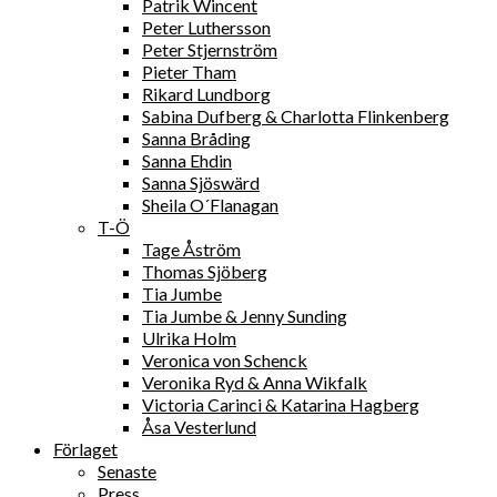
Patrik Wincent
Peter Luthersson
Peter Stjernström
Pieter Tham
Rikard Lundborg
Sabina Dufberg & Charlotta Flinkenberg
Sanna Bråding
Sanna Ehdin
Sanna Sjöswärd
Sheila O´Flanagan
T-Ö
Tage Åström
Thomas Sjöberg
Tia Jumbe
Tia Jumbe & Jenny Sunding
Ulrika Holm
Veronica von Schenck
Veronika Ryd & Anna Wikfalk
Victoria Carinci & Katarina Hagberg
Åsa Vesterlund
Förlaget
Senaste
Press