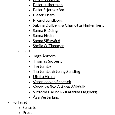
Peter Luthersson
Peter Stjernström
Pieter Tham
Rikard Lundborg
Sabina Dufberg & Charlotta Flinkenberg
Sanna Bråding
Sanna Ehdin
Sanna Sjöswärd
Sheila O´Flanagan
T-Ö
Tage Åström
Thomas Sjöberg
Tia Jumbe
Tia Jumbe & Jenny Sunding
Ulrika Holm
Veronica von Schenck
Veronika Ryd & Anna Wikfalk
Victoria Carinci & Katarina Hagberg
Åsa Vesterlund
Förlaget
Senaste
Press