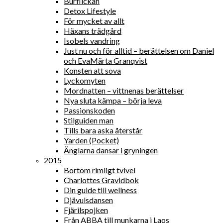
Burflickan
Detox Lifestyle
För mycket av allt
Häxans trädgård
Isobels vandring
Just nu och för alltid – berättelsen om Daniel
och EvaMärta Granqvist
Konsten att sova
Lyckomyten
Mordnatten – vittnenas berättelser
Nya sluta kämpa – börja leva
Passionskoden
Stilguiden man
Tills bara aska återstår
Yarden (Pocket)
Änglarna dansar i gryningen
2015
Bortom rimligt tvivel
Charlottes Gravidbok
Din guide till wellness
Djävulsdansen
Fjärilspojken
Från ABBA till munkarna i Laos