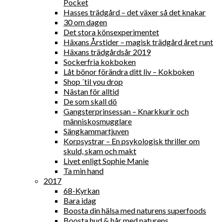
Pocket
Hasses trädgård – det växer så det knakar
30 om dagen
Det stora könsexperimentet
Häxans Årstider – magisk trädgård året runt
Häxans trädgårdsår 2019
Sockerfria kokboken
Låt bönor förändra ditt liv – Kokboken
Shop ´til you drop
Nästan för alltid
De som skall dö
Gangsterprinsessan – Knarkkurir och
människosmugglare
Sängkammartjuven
Korpsystrar – En psykologisk thriller om
skuld, skam och makt
Livet enligt Sophie Manie
Ta min hand
2017
68-Kyrkan
Bara idag
Boosta din hälsa med naturens superfoods
Boosta hud & hår med naturens