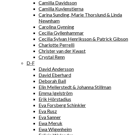
Camilla Davidsson
Camilla Kuylenstierna
Carina Sunding, Marie Thorslund & Linda
Newnham
Carolina Gynning
Cecilia Gyllenhammar
Cecilia Sylvan Henriksson & Patrick Gibson
Charlotte Perrelli
Christer van der Kwast
Crystal Renn
D-F
David Andersson
David Eberhard
Deborah Ball
Elin Mellerstedt & Johanna Stillman
Emma Igelström
Erik Hörstadius
Eva Forsberg Schinkler
Eva Rusz
Eva Sanner
Ewa Meruk
Ewa Wigenheim