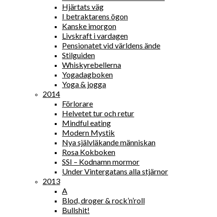
Hjärtats väg
I betraktarens ögon
Kanske imorgon
Livskraft i vardagen
Pensionatet vid världens ände
Stilguiden
Whiskyrebellerna
Yogadagboken
Yoga & jogga
2014
Förlorare
Helvetet tur och retur
Mindful eating
Modern Mystik
Nya självläkande människan
Rosa Kokboken
SSI – Kodnamn mormor
Under Vintergatans alla stjärnor
2013
A
Blod, droger & rock’n’roll
Bullshit!