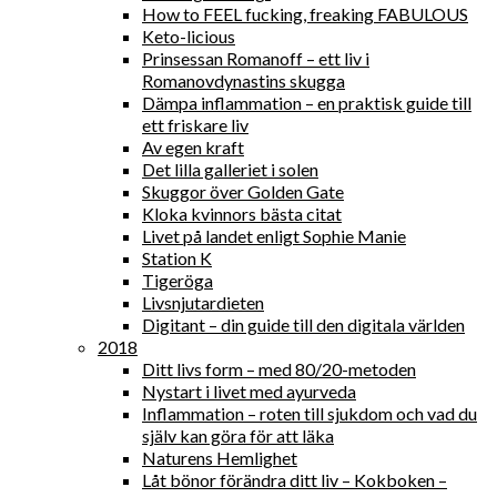
How to FEEL fucking, freaking FABULOUS
Keto-licious
Prinsessan Romanoff – ett liv i
Romanovdynastins skugga
Dämpa inflammation – en praktisk guide till
ett friskare liv
Av egen kraft
Det lilla galleriet i solen
Skuggor över Golden Gate
Kloka kvinnors bästa citat
Livet på landet enligt Sophie Manie
Station K
Tigeröga
Livsnjutardieten
Digitant – din guide till den digitala världen
2018
Ditt livs form – med 80/20-metoden
Nystart i livet med ayurveda
Inflammation – roten till sjukdom och vad du
själv kan göra för att läka
Naturens Hemlighet
Låt bönor förändra ditt liv – Kokboken –