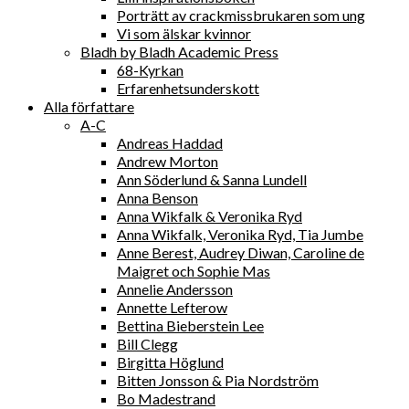
Porträtt av crackmissbrukaren som ung
Vi som älskar kvinnor
Bladh by Bladh Academic Press
68-Kyrkan
Erfarenhetsunderskott
Alla författare
A-C
Andreas Haddad
Andrew Morton
Ann Söderlund & Sanna Lundell
Anna Benson
Anna Wikfalk & Veronika Ryd
Anna Wikfalk, Veronika Ryd, Tia Jumbe
Anne Berest, Audrey Diwan, Caroline de
Maigret och Sophie Mas
Annelie Andersson
Annette Lefterow
Bettina Bieberstein Lee
Bill Clegg
Birgitta Höglund
Bitten Jonsson & Pia Nordström
Bo Madestrand