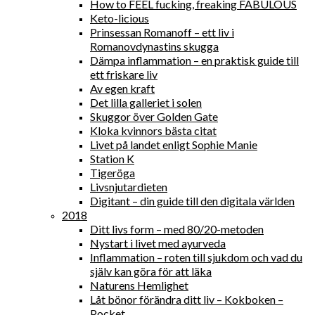
How to FEEL fucking, freaking FABULOUS
Keto-licious
Prinsessan Romanoff – ett liv i
Romanovdynastins skugga
Dämpa inflammation – en praktisk guide till
ett friskare liv
Av egen kraft
Det lilla galleriet i solen
Skuggor över Golden Gate
Kloka kvinnors bästa citat
Livet på landet enligt Sophie Manie
Station K
Tigeröga
Livsnjutardieten
Digitant – din guide till den digitala världen
2018
Ditt livs form – med 80/20-metoden
Nystart i livet med ayurveda
Inflammation – roten till sjukdom och vad du
själv kan göra för att läka
Naturens Hemlighet
Låt bönor förändra ditt liv – Kokboken –
Pocket