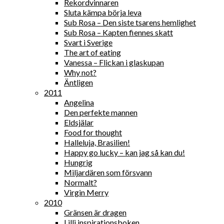
Rekordvinnaren
Sluta kämpa börja leva
Sub Rosa – Den siste tsarens hemlighet
Sub Rosa – Kapten fiennes skatt
Svart i Sverige
The art of eating
Vanessa – Flickan i glaskupan
Why not?
Äntligen
2011
Angelina
Den perfekte mannen
Eldsjälar
Food for thought
Halleluja, Brasilien!
Happy go lucky – kan jag så kan du!
Hungrig
Miljardären som försvann
Normalt?
Virgin Merry
2010
Gränsen är dragen
Lilli inspirationsboken