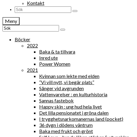
Kontakt
Search
for:
Meny
Search
for:
Böcker
2022
Baka & ta tillvara
Inred ute
Power Women
2021
Kvinnan som lekte med elden
“Vi vill nytt, vi begär plats”
Sånger vid avgrunden
Vattenvarelser : en kulturhistoria
Sannas fastebok
Happy skin : ung hud hela livet
Det lilla pensionatet i gröna dalen
I trygghetsnarkomanernas land (pocket)
36 dygn i dödens väntrum
Baka med frukt och grönt