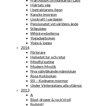
Från ABBA till munkarna i Laos
Hjärtats väg
I betraktarens ögon
Kanske imorgon
Livskraft i vardagen
Pensionatet vid världens ände
Stilguiden
Whiskyrebellerna
Yogadagboken
Yoga & jogga
2014
Förlorare
Helvetet tur och retur
Mindful eating
Modern Mystik
Nya självläkande människan
Rosa Kokboken
SSI – Kodnamn mormor
Under Vintergatans alla stjärnor
2013
A
Blod, droger & rock’n’roll
Bullshit!