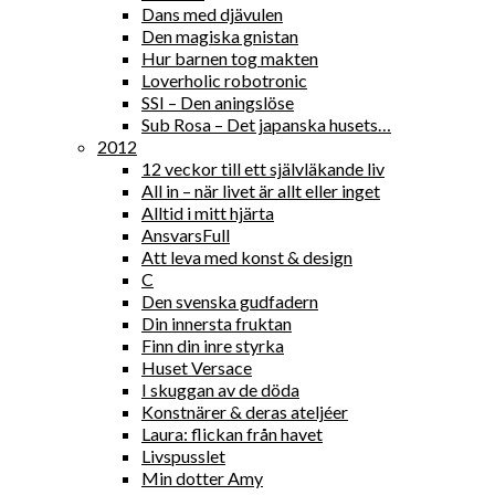
Dans med djävulen
Den magiska gnistan
Hur barnen tog makten
Loverholic robotronic
SSI – Den aningslöse
Sub Rosa – Det japanska husets…
2012
12 veckor till ett självläkande liv
All in – när livet är allt eller inget
Alltid i mitt hjärta
AnsvarsFull
Att leva med konst & design
C
Den svenska gudfadern
Din innersta fruktan
Finn din inre styrka
Huset Versace
I skuggan av de döda
Konstnärer & deras ateljéer
Laura: flickan från havet
Livspusslet
Min dotter Amy