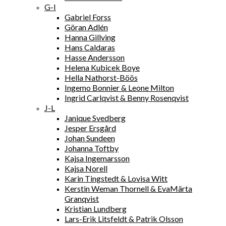
G-I
Gabriel Forss
Göran Adlén
Hanna Gillving
Hans Caldaras
Hasse Andersson
Helena Kubicek Boye
Hella Nathorst-Böös
Ingemo Bonnier & Leone Milton
Ingrid Carlqvist & Benny Rosenqvist
J-L
Janique Svedberg
Jesper Ersgård
Johan Sundeen
Johanna Toftby
Kajsa Ingemarsson
Kajsa Norell
Karin Tingstedt & Lovisa Witt
Kerstin Weman Thornell & EvaMärta
Granqvist
Kristian Lundberg
Lars-Erik Litsfeldt & Patrik Olsson