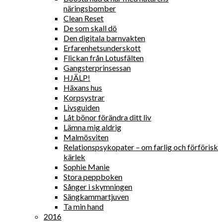
näringsbomber
Clean Reset
De som skall dö
Den digitala barnvakten
Erfarenhetsunderskott
Flickan från Lotusfälten
Gangsterprinsessan
HJÄLP!
Häxans hus
Korpsystrar
Livsguiden
Låt bönor förändra ditt liv
Lämna mig aldrig
Malmösviten
Relationspsykopater – om farlig och förförisk
kärlek
Sophie Manie
Stora peppboken
Sånger i skymningen
Sängkammartjuven
Ta min hand
2016