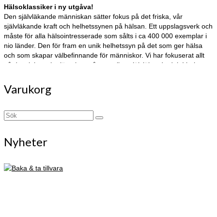
Hälsoklassiker i ny utgåva!
Den självläkande människan sätter fokus på det friska, vår
självläkande kraft och helhetssynen på hälsan. Ett uppslagsverk och
måste för alla hälsointresserade som sålts i ca 400 000 exemplar i
nio länder. Den för fram en unik helhetssyn på det som ger hälsa
och som skapar välbefinnande för människor. Vi har fokuserat allt
på det sjuka och glömt bort vår naturliga självläkande del. I boken
belyser Sanna Ehdin allt som är av betydelse för vår hälsa från
vitaminer, mat och tarmflora till tankar, känslor, andlighet och
Varukorg
livsenergi. Det handlar om att stärka det friska och bygga hälsa!
Search
for:
Nyheter