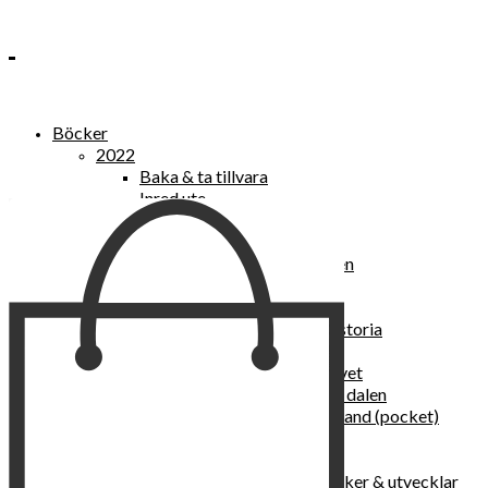
Böcker
2022
Baka & ta tillvara
Inred ute
Power Women
2021
Kvinnan som lekte med elden
“Vi vill nytt, vi begär plats”
Sånger vid avgrunden
Vattenvarelser : en kulturhistoria
Sannas fastebok
Happy skin : ung hud hela livet
Det lilla pensionatet i gröna dalen
I trygghetsnarkomanernas land (pocket)
36 dygn i dödens väntrum
Baka med frukt och grönt
Self Love – hur du läker, stärker & utvecklar