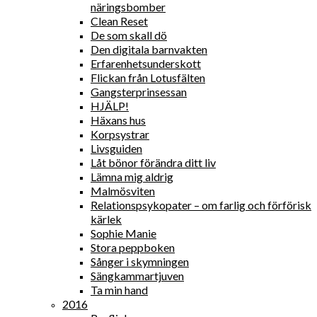
näringsbomber
Clean Reset
De som skall dö
Den digitala barnvakten
Erfarenhetsunderskott
Flickan från Lotusfälten
Gangsterprinsessan
HJÄLP!
Häxans hus
Korpsystrar
Livsguiden
Låt bönor förändra ditt liv
Lämna mig aldrig
Malmösviten
Relationspsykopater – om farlig och förförisk
kärlek
Sophie Manie
Stora peppboken
Sånger i skymningen
Sängkammartjuven
Ta min hand
2016