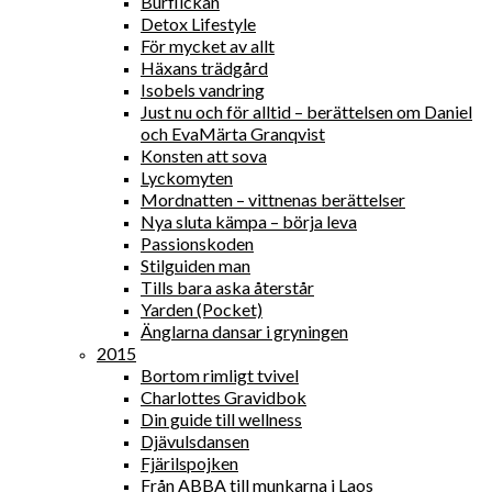
Burflickan
Detox Lifestyle
För mycket av allt
Häxans trädgård
Isobels vandring
Just nu och för alltid – berättelsen om Daniel
och EvaMärta Granqvist
Konsten att sova
Lyckomyten
Mordnatten – vittnenas berättelser
Nya sluta kämpa – börja leva
Passionskoden
Stilguiden man
Tills bara aska återstår
Yarden (Pocket)
Änglarna dansar i gryningen
2015
Bortom rimligt tvivel
Charlottes Gravidbok
Din guide till wellness
Djävulsdansen
Fjärilspojken
Från ABBA till munkarna i Laos