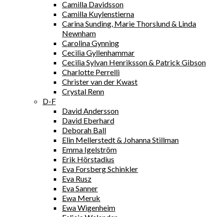
Camilla Davidsson
Camilla Kuylenstierna
Carina Sunding, Marie Thorslund & Linda
Newnham
Carolina Gynning
Cecilia Gyllenhammar
Cecilia Sylvan Henriksson & Patrick Gibson
Charlotte Perrelli
Christer van der Kwast
Crystal Renn
D-F
David Andersson
David Eberhard
Deborah Ball
Elin Mellerstedt & Johanna Stillman
Emma Igelström
Erik Hörstadius
Eva Forsberg Schinkler
Eva Rusz
Eva Sanner
Ewa Meruk
Ewa Wigenheim