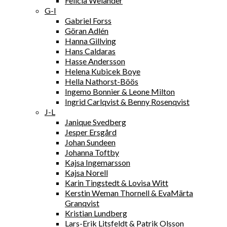
Felicia Welander
G-I
Gabriel Forss
Göran Adlén
Hanna Gillving
Hans Caldaras
Hasse Andersson
Helena Kubicek Boye
Hella Nathorst-Böös
Ingemo Bonnier & Leone Milton
Ingrid Carlqvist & Benny Rosenqvist
J-L
Janique Svedberg
Jesper Ersgård
Johan Sundeen
Johanna Toftby
Kajsa Ingemarsson
Kajsa Norell
Karin Tingstedt & Lovisa Witt
Kerstin Weman Thornell & EvaMärta
Granqvist
Kristian Lundberg
Lars-Erik Litsfeldt & Patrik Olsson