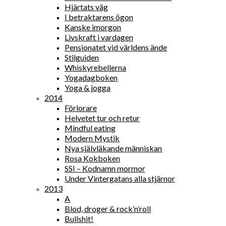
Hjärtats väg
I betraktarens ögon
Kanske imorgon
Livskraft i vardagen
Pensionatet vid världens ände
Stilguiden
Whiskyrebellerna
Yogadagboken
Yoga & jogga
2014
Förlorare
Helvetet tur och retur
Mindful eating
Modern Mystik
Nya självläkande människan
Rosa Kokboken
SSI – Kodnamn mormor
Under Vintergatans alla stjärnor
2013
A
Blod, droger & rock’n’roll
Bullshit!