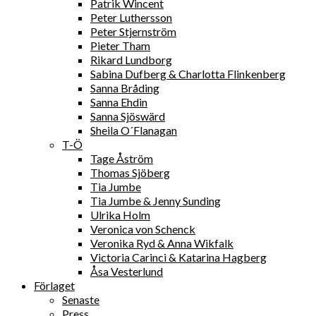
Patrik Wincent
Peter Luthersson
Peter Stjernström
Pieter Tham
Rikard Lundborg
Sabina Dufberg & Charlotta Flinkenberg
Sanna Bråding
Sanna Ehdin
Sanna Sjöswärd
Sheila O´Flanagan
T-Ö
Tage Åström
Thomas Sjöberg
Tia Jumbe
Tia Jumbe & Jenny Sunding
Ulrika Holm
Veronica von Schenck
Veronika Ryd & Anna Wikfalk
Victoria Carinci & Katarina Hagberg
Åsa Vesterlund
Förlaget
Senaste
Press