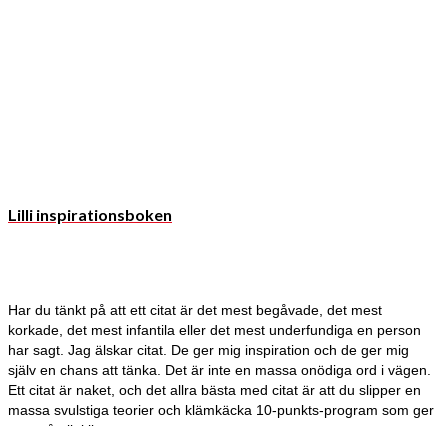
Lilli inspirationsboken
Har du tänkt på att ett citat är det mest begåvade, det mest
korkade, det mest infantila eller det mest underfundiga en person
har sagt. Jag älskar citat. De ger mig inspiration och de ger mig
själv en chans att tänka. Det är inte en massa onödiga ord i vägen.
Ett citat är naket, och det allra bästa med citat är att du slipper en
massa svulstiga teorier och klämkäcka 10-punkts-program som ger
svar på allt i livet.