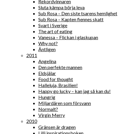
Rekordvinnaren
Sluta kämpa börja leva
Sub Rosa – Den siste tsarens hemlighet
Sub Rosa – Kapten fiennes skatt
Svart i Sverige
The art of eating
Vanessa – Flickan i glaskupan
Why not?
Äntligen
2011
Angelina
Den perfekte mannen
Eldsjälar
Food for thought
Halleluja, Brasilien!
Happy go lucky – kan jag så kan du!
Hungrig
Miljardären som försvann
Normalt?
Virgin Merry
2010
Gränsen är dragen
Lilli inspirationsboken