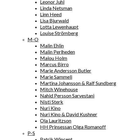
Leonor Juhl
Linda Netsman
Linn Heed
Lisa Bjurwald
Lotta Lewenhaupt
Louise Strömberg
M-O
Malin Ehlin
Malin Perlheden
Malou Holm
Marcus Birro
Marie Andersson Butler
Marie Sammeli
Martina Johansson & Ralf Sundberg
Mitch Winehouse
Nahid Persson Sarvestani
Nisti Sterk
Nuri Kino
Nuri Kino & David Kushner
Ola Lauritzson
HH Prinsessan Olga Romanoff
P-S
Patrik Wincent