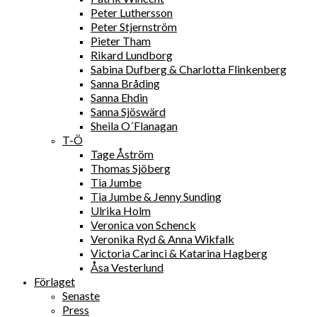
Peter Luthersson
Peter Stjernström
Pieter Tham
Rikard Lundborg
Sabina Dufberg & Charlotta Flinkenberg
Sanna Bråding
Sanna Ehdin
Sanna Sjöswärd
Sheila O´Flanagan
T-Ö
Tage Åström
Thomas Sjöberg
Tia Jumbe
Tia Jumbe & Jenny Sunding
Ulrika Holm
Veronica von Schenck
Veronika Ryd & Anna Wikfalk
Victoria Carinci & Katarina Hagberg
Åsa Vesterlund
Förlaget
Senaste
Press