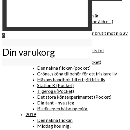
relationen med dig själv
2020
Hur du blir parisisk var du än är
Äldre och klokare (åtminstone äldre…)
Häxans kokbok
Gud gav oss tio bud – jag har brutit mot nio av
0
dem
Blomster & bakverk
Din varukorg
Den lilla vingården vid bergets fot
Happy me
Det lilla galleriet i solen (pocket)
Den nakna flickan (pocket)
Gröna, sköna tillbehör för ett friskare liv
Häxans handbok till ett giftfritt liv
Station K (Pocket)
Tigeröga (Pocket)
Det stora könsexperimentet (Pocket)
Digitant – nya steg
Bli din egen hälsoingenjör
2019
Den nakna flickan
Middag hos mig!