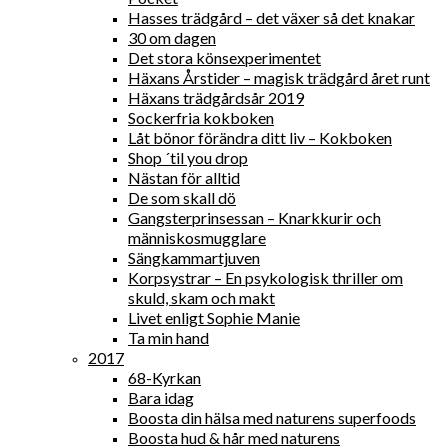
Hasses trädgård – det växer så det knakar
30 om dagen
Det stora könsexperimentet
Häxans Årstider – magisk trädgård året runt
Häxans trädgårdsår 2019
Sockerfria kokboken
Låt bönor förändra ditt liv – Kokboken
Shop ´til you drop
Nästan för alltid
De som skall dö
Gangsterprinsessan – Knarkkurir och
människosmugglare
Sängkammartjuven
Korpsystrar – En psykologisk thriller om
skuld, skam och makt
Livet enligt Sophie Manie
Ta min hand
2017
68-Kyrkan
Bara idag
Boosta din hälsa med naturens superfoods
Boosta hud & hår med naturens