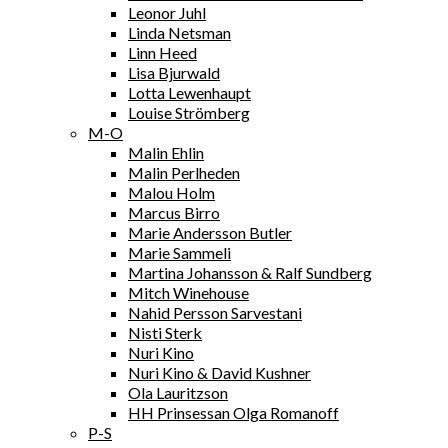
Leonor Juhl
Linda Netsman
Linn Heed
Lisa Bjurwald
Lotta Lewenhaupt
Louise Strömberg
M-O
Malin Ehlin
Malin Perlheden
Malou Holm
Marcus Birro
Marie Andersson Butler
Marie Sammeli
Martina Johansson & Ralf Sundberg
Mitch Winehouse
Nahid Persson Sarvestani
Nisti Sterk
Nuri Kino
Nuri Kino & David Kushner
Ola Lauritzson
HH Prinsessan Olga Romanoff
P-S