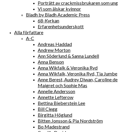
Porträtt av crackmissbrukaren som ung
Vi som älskar kvinnor
Bladh by Bladh Academic Press
68-Kyrkan
Erfarenhetsunderskott
Alla författare
A-C
Andreas Haddad
Andrew Morton
Ann Söderlund & Sanna Lundell
Anna Benson
Anna Wikfalk & Veronika Ryd
Anna Wikfalk, Veronika Ryd, Tia Jumbe
Anne Berest, Audrey Diwan, Caroline de
Maigret och Sophie Mas
Annelie Andersson
Annette Lefterow
Bettina Bieberstein Lee
Bill Clegg
Birgitta Höglund
Bitten Jonsson & Pia Nordström
Bo Madestrand