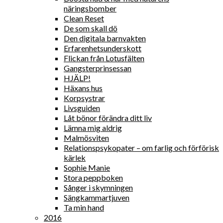
näringsbomber
Clean Reset
De som skall dö
Den digitala barnvakten
Erfarenhetsunderskott
Flickan från Lotusfälten
Gangsterprinsessan
HJÄLP!
Häxans hus
Korpsystrar
Livsguiden
Låt bönor förändra ditt liv
Lämna mig aldrig
Malmösviten
Relationspsykopater – om farlig och förförisk
kärlek
Sophie Manie
Stora peppboken
Sånger i skymningen
Sängkammartjuven
Ta min hand
2016