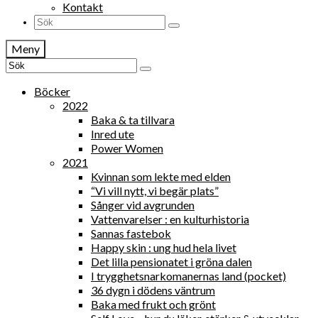
Kontakt
Search
for:
Meny
Search
for:
Böcker
2022
Baka & ta tillvara
Inred ute
Power Women
2021
Kvinnan som lekte med elden
“Vi vill nytt, vi begär plats”
Sånger vid avgrunden
Vattenvarelser : en kulturhistoria
Sannas fastebok
Happy skin : ung hud hela livet
Det lilla pensionatet i gröna dalen
I trygghetsnarkomanernas land (pocket)
36 dygn i dödens väntrum
Baka med frukt och grönt