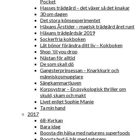
Pocket
Hasses trädgård – det växer så det knakar
30 om dagen
Det stora könsexperimentet
Häxans Årstider – magisk trädgård året runt
Häxans trädgårdsår 2019
Sockerfria kokboken
Låt bönor förändra ditt liv – Kokboken
Shop ´til you drop
Nästan för alltid
De som skall dö
Gangsterprinsessan – Knarkkurir och
människosmugglare
Sängkammartjuven
Korpsystrar – En psykologisk thriller om
skuld, skam och makt
Livet enligt Sophie Manie
Ta min hand
2017
68-Kyrkan
Bara idag
Boosta din hälsa med naturens superfoods
Boosta hud & hår med naturens