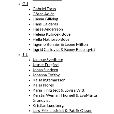
G-I
Gabriel Forss
Göran Adlén
Hanna Gillving
Hans Caldaras
Hasse Andersson
Helena Kubicek Boye
Hella Nathorst-Böös
Ingemo Bonnier & Leone Milton
Ingrid Carlqvist & Benny Rosenqvist
J-L
Janique Svedberg
Jesper Ersgård
Johan Sundeen
Johanna Toftby
Kajsa Ingemarsson
Kajsa Norell
Karin Tingstedt & Lovisa Witt
Kerstin Weman Thornell & EvaMärta
Granqvist
Kristian Lundberg
Lars-Erik Litsfeldt & Patrik Olsson