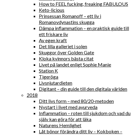
How to FEEL fucking, freaking FABULOUS
Keto-licious
Prinsessan Romanoff – ett liv i
Romanovdynastins skugga
Dämpa inflammation – en praktisk guide till
ett friskare liv
Av egen kraft
Det lilla galleriet i solen
Skuggor över Golden Gate
Kloka kvinnors bästa citat
Livet på landet enligt Sophie Manie
Station K
Tigeröga
Livsnjutardieten
Digitant – din guide till den digitala världen
2018
Ditt livs form – med 80/20-metoden
Nystart i livet med ayurveda
Inflammation – roten till sjukdom och vad du
själv kan göra för att läka
Naturens Hemlighet
Låt bönor förändra ditt liv – Kokboken –