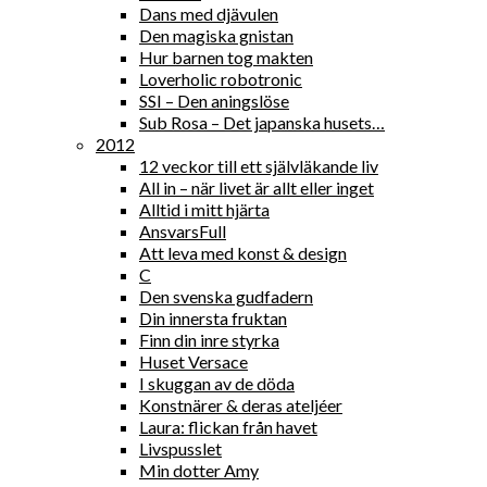
Dans med djävulen
Den magiska gnistan
Hur barnen tog makten
Loverholic robotronic
SSI – Den aningslöse
Sub Rosa – Det japanska husets…
2012
12 veckor till ett självläkande liv
All in – när livet är allt eller inget
Alltid i mitt hjärta
AnsvarsFull
Att leva med konst & design
C
Den svenska gudfadern
Din innersta fruktan
Finn din inre styrka
Huset Versace
I skuggan av de döda
Konstnärer & deras ateljéer
Laura: flickan från havet
Livspusslet
Min dotter Amy