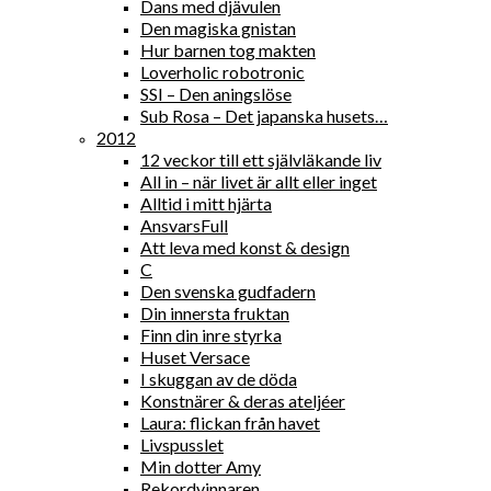
Dans med djävulen
Den magiska gnistan
Hur barnen tog makten
Loverholic robotronic
SSI – Den aningslöse
Sub Rosa – Det japanska husets…
2012
12 veckor till ett självläkande liv
All in – när livet är allt eller inget
Alltid i mitt hjärta
AnsvarsFull
Att leva med konst & design
C
Den svenska gudfadern
Din innersta fruktan
Finn din inre styrka
Huset Versace
I skuggan av de döda
Konstnärer & deras ateljéer
Laura: flickan från havet
Livspusslet
Min dotter Amy
Rekordvinnaren