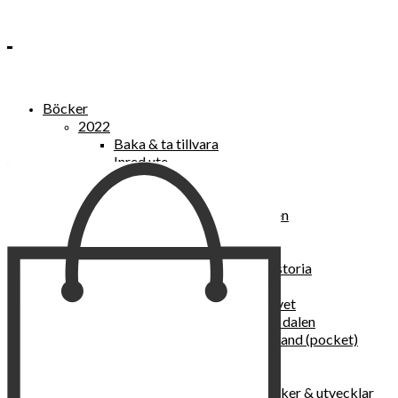
Böcker
2022
Baka & ta tillvara
Inred ute
Power Women
2021
Kvinnan som lekte med elden
“Vi vill nytt, vi begär plats”
Sånger vid avgrunden
Vattenvarelser : en kulturhistoria
Sannas fastebok
Happy skin : ung hud hela livet
Det lilla pensionatet i gröna dalen
I trygghetsnarkomanernas land (pocket)
36 dygn i dödens väntrum
Baka med frukt och grönt
Self Love – hur du läker, stärker & utvecklar