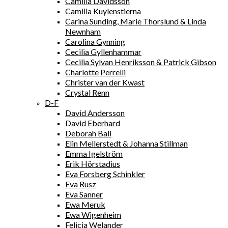
Camilla Davidsson
Camilla Kuylenstierna
Carina Sunding, Marie Thorslund & Linda
Newnham
Carolina Gynning
Cecilia Gyllenhammar
Cecilia Sylvan Henriksson & Patrick Gibson
Charlotte Perrelli
Christer van der Kwast
Crystal Renn
D-F
David Andersson
David Eberhard
Deborah Ball
Elin Mellerstedt & Johanna Stillman
Emma Igelström
Erik Hörstadius
Eva Forsberg Schinkler
Eva Rusz
Eva Sanner
Ewa Meruk
Ewa Wigenheim
Felicia Welander