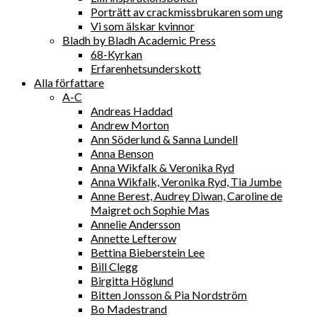
Porträtt av crackmissbrukaren som ung
Vi som älskar kvinnor
Bladh by Bladh Academic Press
68-Kyrkan
Erfarenhetsunderskott
Alla författare
A-C
Andreas Haddad
Andrew Morton
Ann Söderlund & Sanna Lundell
Anna Benson
Anna Wikfalk & Veronika Ryd
Anna Wikfalk, Veronika Ryd, Tia Jumbe
Anne Berest, Audrey Diwan, Caroline de
Maigret och Sophie Mas
Annelie Andersson
Annette Lefterow
Bettina Bieberstein Lee
Bill Clegg
Birgitta Höglund
Bitten Jonsson & Pia Nordström
Bo Madestrand