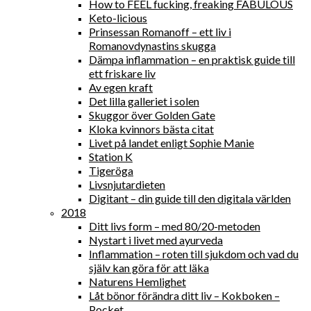
How to FEEL fucking, freaking FABULOUS
Keto-licious
Prinsessan Romanoff – ett liv i
Romanovdynastins skugga
Dämpa inflammation – en praktisk guide till
ett friskare liv
Av egen kraft
Det lilla galleriet i solen
Skuggor över Golden Gate
Kloka kvinnors bästa citat
Livet på landet enligt Sophie Manie
Station K
Tigeröga
Livsnjutardieten
Digitant – din guide till den digitala världen
2018
Ditt livs form – med 80/20-metoden
Nystart i livet med ayurveda
Inflammation – roten till sjukdom och vad du
själv kan göra för att läka
Naturens Hemlighet
Låt bönor förändra ditt liv – Kokboken –
Pocket