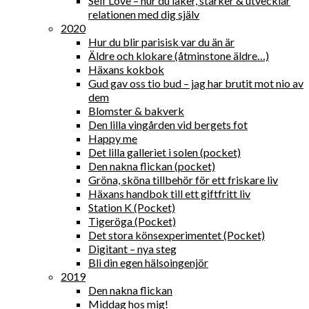
Self Love – hur du läker, stärker & utvecklar
relationen med dig själv
2020
Hur du blir parisisk var du än är
Äldre och klokare (åtminstone äldre…)
Häxans kokbok
Gud gav oss tio bud – jag har brutit mot nio av
dem
Blomster & bakverk
Den lilla vingården vid bergets fot
Happy me
Det lilla galleriet i solen (pocket)
Den nakna flickan (pocket)
Gröna, sköna tillbehör för ett friskare liv
Häxans handbok till ett giftfritt liv
Station K (Pocket)
Tigeröga (Pocket)
Det stora könsexperimentet (Pocket)
Digitant – nya steg
Bli din egen hälsoingenjör
2019
Den nakna flickan
Middag hos mig!