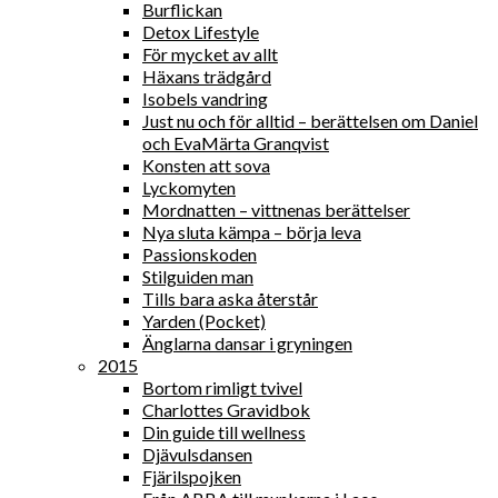
Burflickan
Detox Lifestyle
För mycket av allt
Häxans trädgård
Isobels vandring
Just nu och för alltid – berättelsen om Daniel
och EvaMärta Granqvist
Konsten att sova
Lyckomyten
Mordnatten – vittnenas berättelser
Nya sluta kämpa – börja leva
Passionskoden
Stilguiden man
Tills bara aska återstår
Yarden (Pocket)
Änglarna dansar i gryningen
2015
Bortom rimligt tvivel
Charlottes Gravidbok
Din guide till wellness
Djävulsdansen
Fjärilspojken