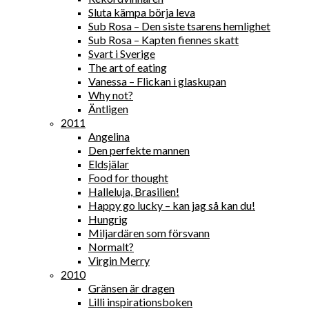
Sluta kämpa börja leva
Sub Rosa – Den siste tsarens hemlighet
Sub Rosa – Kapten fiennes skatt
Svart i Sverige
The art of eating
Vanessa – Flickan i glaskupan
Why not?
Äntligen
2011
Angelina
Den perfekte mannen
Eldsjälar
Food for thought
Halleluja, Brasilien!
Happy go lucky – kan jag så kan du!
Hungrig
Miljardären som försvann
Normalt?
Virgin Merry
2010
Gränsen är dragen
Lilli inspirationsboken