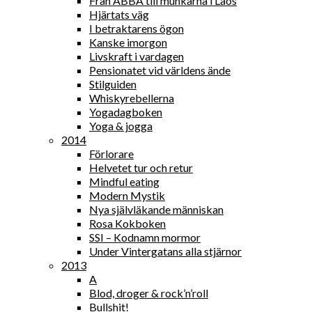
Från ABBA till munkarna i Laos
Hjärtats väg
I betraktarens ögon
Kanske imorgon
Livskraft i vardagen
Pensionatet vid världens ände
Stilguiden
Whiskyrebellerna
Yogadagboken
Yoga & jogga
2014
Förlorare
Helvetet tur och retur
Mindful eating
Modern Mystik
Nya självläkande människan
Rosa Kokboken
SSI – Kodnamn mormor
Under Vintergatans alla stjärnor
2013
A
Blod, droger & rock’n’roll
Bullshit!