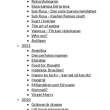
Rekordvinnaren
Sluta kämpa börja leva
Sub Rosa – Den siste tsarens hemlighet
Sub Rosa – Kapten fiennes skatt
Svart i Sverige
The art of eating
Vanessa – Flickan i glaskupan
Why not?
Äntligen
2011
Angelina
Den perfekte mannen
Eldsjälar
Food for thought
Halleluja, Brasilien!
Happy go lucky – kan jag så kan du!
Hungrig
Miljardären som försvann
Normalt?
Virgin Merry
2010
Gränsen är dragen
Lilli inspirationsboken