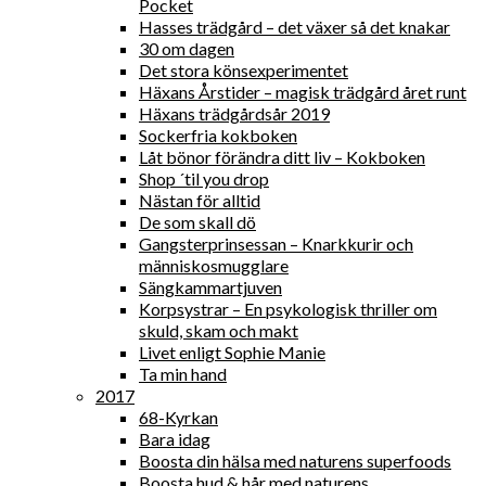
Pocket
Hasses trädgård – det växer så det knakar
30 om dagen
Det stora könsexperimentet
Häxans Årstider – magisk trädgård året runt
Häxans trädgårdsår 2019
Sockerfria kokboken
Låt bönor förändra ditt liv – Kokboken
Shop ´til you drop
Nästan för alltid
De som skall dö
Gangsterprinsessan – Knarkkurir och
människosmugglare
Sängkammartjuven
Korpsystrar – En psykologisk thriller om
skuld, skam och makt
Livet enligt Sophie Manie
Ta min hand
2017
68-Kyrkan
Bara idag
Boosta din hälsa med naturens superfoods
Boosta hud & hår med naturens