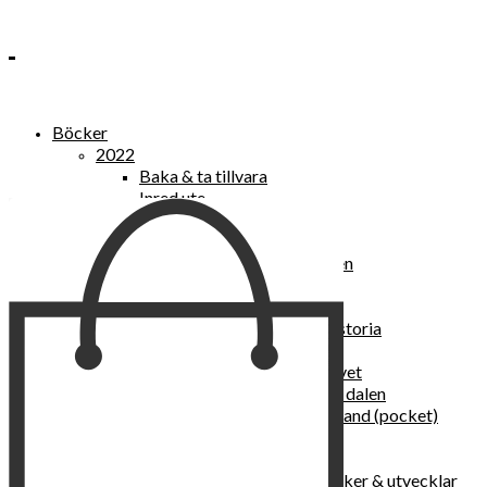
Böcker
2022
Baka & ta tillvara
Inred ute
Power Women
2021
Kvinnan som lekte med elden
“Vi vill nytt, vi begär plats”
Sånger vid avgrunden
Vattenvarelser : en kulturhistoria
Sannas fastebok
Happy skin : ung hud hela livet
Det lilla pensionatet i gröna dalen
I trygghetsnarkomanernas land (pocket)
36 dygn i dödens väntrum
Baka med frukt och grönt
Self Love – hur du läker, stärker & utvecklar