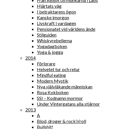
Från ABBA till munkarna i Laos
Hjärtats väg
I betraktarens ögon
Kanske imorgon
Livskraft i vardagen
Pensionatet vid världens ände
Stilguiden
Whiskyrebellerna
Yogadagboken
Yoga & jogga
2014
Förlorare
Helvetet tur och retur
Mindful eating
Modern Mystik
Nya självläkande människan
Rosa Kokboken
SSI – Kodnamn mormor
Under Vintergatans alla stjärnor
2013
A
Blod, droger & rock’n’roll
Bullshit!