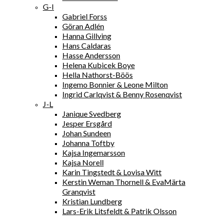
G-I
Gabriel Forss
Göran Adlén
Hanna Gillving
Hans Caldaras
Hasse Andersson
Helena Kubicek Boye
Hella Nathorst-Böös
Ingemo Bonnier & Leone Milton
Ingrid Carlqvist & Benny Rosenqvist
J-L
Janique Svedberg
Jesper Ersgård
Johan Sundeen
Johanna Toftby
Kajsa Ingemarsson
Kajsa Norell
Karin Tingstedt & Lovisa Witt
Kerstin Weman Thornell & EvaMärta
Granqvist
Kristian Lundberg
Lars-Erik Litsfeldt & Patrik Olsson