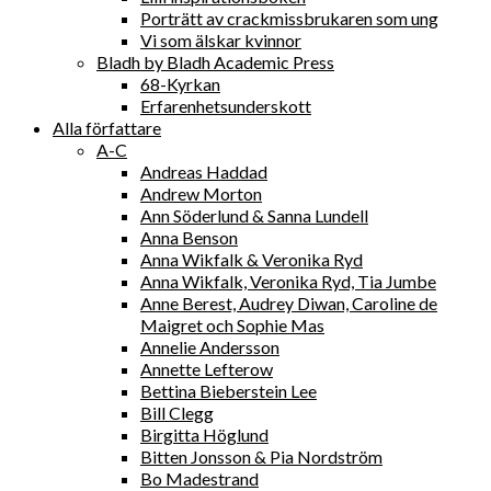
Porträtt av crackmissbrukaren som ung
Vi som älskar kvinnor
Bladh by Bladh Academic Press
68-Kyrkan
Erfarenhetsunderskott
Alla författare
A-C
Andreas Haddad
Andrew Morton
Ann Söderlund & Sanna Lundell
Anna Benson
Anna Wikfalk & Veronika Ryd
Anna Wikfalk, Veronika Ryd, Tia Jumbe
Anne Berest, Audrey Diwan, Caroline de
Maigret och Sophie Mas
Annelie Andersson
Annette Lefterow
Bettina Bieberstein Lee
Bill Clegg
Birgitta Höglund
Bitten Jonsson & Pia Nordström
Bo Madestrand