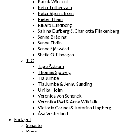
Patrik Wincent
Peter Luthersson
Peter Stjernström
Pieter Tham
Rikard Lundborg
Sabina Dufberg & Charlotta Flinkenberg
Sanna Bråding
Sanna Ehdin
Sanna Sjöswärd
Sheila O´Flanagan
T-Ö
Tage Åström
Thomas Sjöberg
Tia Jumbe
Tia Jumbe & Jenny Sunding
Ulrika Holm
Veronica von Schenck
Veronika Ryd & Anna Wikfalk
Victoria Carinci & Katarina Hagberg
Åsa Vesterlund
Förlaget
Senaste
Press