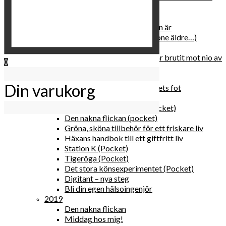
relationen med dig själv
2020
Hur du blir parisisk var du än är
Äldre och klokare (åtminstone äldre…)
Häxans kokbok
Gud gav oss tio bud – jag har brutit mot nio av
0
dem
Blomster & bakverk
Din varukorg
Den lilla vingården vid bergets fot
Happy me
Det lilla galleriet i solen (pocket)
Den nakna flickan (pocket)
Gröna, sköna tillbehör för ett friskare liv
Häxans handbok till ett giftfritt liv
Station K (Pocket)
Tigeröga (Pocket)
Det stora könsexperimentet (Pocket)
Digitant – nya steg
Bli din egen hälsoingenjör
2019
Den nakna flickan
Middag hos mig!