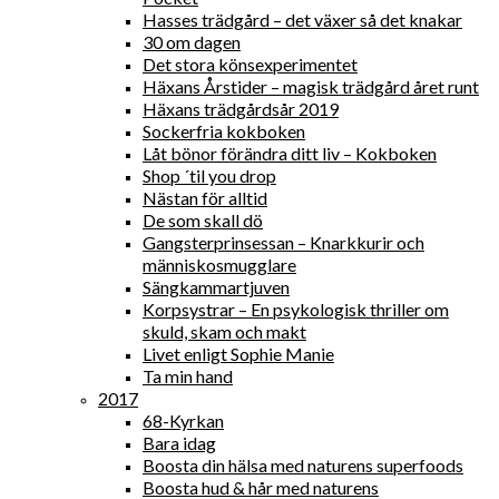
Hasses trädgård – det växer så det knakar
30 om dagen
Det stora könsexperimentet
Häxans Årstider – magisk trädgård året runt
Häxans trädgårdsår 2019
Sockerfria kokboken
Låt bönor förändra ditt liv – Kokboken
Shop ´til you drop
Nästan för alltid
De som skall dö
Gangsterprinsessan – Knarkkurir och
människosmugglare
Sängkammartjuven
Korpsystrar – En psykologisk thriller om
skuld, skam och makt
Livet enligt Sophie Manie
Ta min hand
2017
68-Kyrkan
Bara idag
Boosta din hälsa med naturens superfoods
Boosta hud & hår med naturens