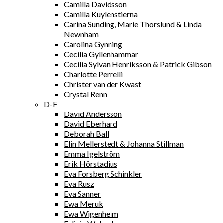
Camilla Davidsson
Camilla Kuylenstierna
Carina Sunding, Marie Thorslund & Linda
Newnham
Carolina Gynning
Cecilia Gyllenhammar
Cecilia Sylvan Henriksson & Patrick Gibson
Charlotte Perrelli
Christer van der Kwast
Crystal Renn
D-F
David Andersson
David Eberhard
Deborah Ball
Elin Mellerstedt & Johanna Stillman
Emma Igelström
Erik Hörstadius
Eva Forsberg Schinkler
Eva Rusz
Eva Sanner
Ewa Meruk
Ewa Wigenheim