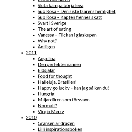
Sluta kämpa börja leva
Sub Rosa – Den siste tsarens hemlighet
Sub Rosa – Kapten fiennes skatt
Svart i Sverige
The art of eating
Vanessa – Flickan i glaskupan
Why not?
Äntligen
2011
Angelina
Den perfekte mannen
Eldsjälar
Food for thought
Halleluja, Brasilien!
Happy go lucky – kan jag så kan du!
Hungrig
Miljardären som försvann
Normalt?
Virgin Merry
2010
Gränsen är dragen
Lilli inspirationsboken