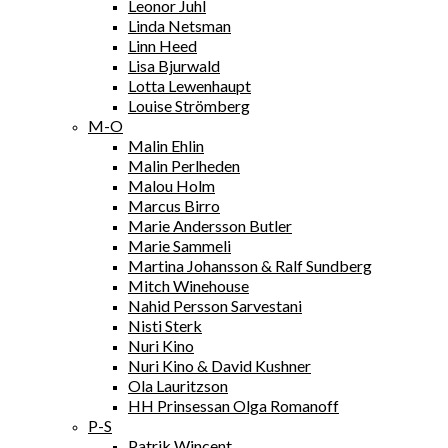
Leonor Juhl
Linda Netsman
Linn Heed
Lisa Bjurwald
Lotta Lewenhaupt
Louise Strömberg
M-O
Malin Ehlin
Malin Perlheden
Malou Holm
Marcus Birro
Marie Andersson Butler
Marie Sammeli
Martina Johansson & Ralf Sundberg
Mitch Winehouse
Nahid Persson Sarvestani
Nisti Sterk
Nuri Kino
Nuri Kino & David Kushner
Ola Lauritzson
HH Prinsessan Olga Romanoff
P-S
Patrik Wincent