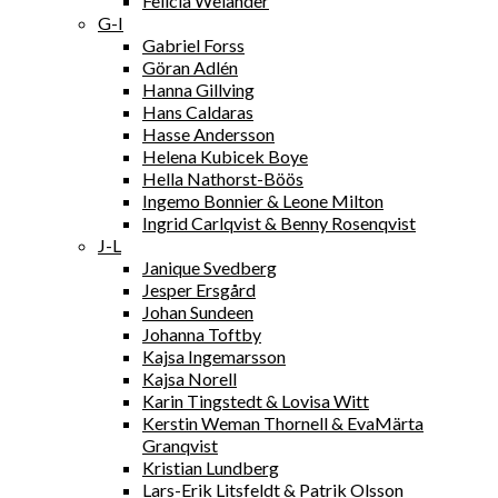
Felicia Welander
G-I
Gabriel Forss
Göran Adlén
Hanna Gillving
Hans Caldaras
Hasse Andersson
Helena Kubicek Boye
Hella Nathorst-Böös
Ingemo Bonnier & Leone Milton
Ingrid Carlqvist & Benny Rosenqvist
J-L
Janique Svedberg
Jesper Ersgård
Johan Sundeen
Johanna Toftby
Kajsa Ingemarsson
Kajsa Norell
Karin Tingstedt & Lovisa Witt
Kerstin Weman Thornell & EvaMärta
Granqvist
Kristian Lundberg
Lars-Erik Litsfeldt & Patrik Olsson