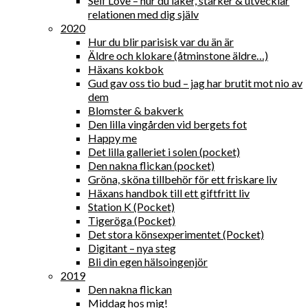
Self Love – hur du läker, stärker & utvecklar
relationen med dig själv
2020
Hur du blir parisisk var du än är
Äldre och klokare (åtminstone äldre…)
Häxans kokbok
Gud gav oss tio bud – jag har brutit mot nio av
dem
Blomster & bakverk
Den lilla vingården vid bergets fot
Happy me
Det lilla galleriet i solen (pocket)
Den nakna flickan (pocket)
Gröna, sköna tillbehör för ett friskare liv
Häxans handbok till ett giftfritt liv
Station K (Pocket)
Tigeröga (Pocket)
Det stora könsexperimentet (Pocket)
Digitant – nya steg
Bli din egen hälsoingenjör
2019
Den nakna flickan
Middag hos mig!