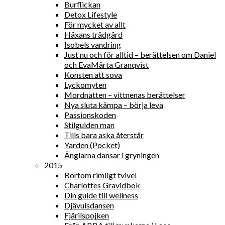
Burflickan
Detox Lifestyle
För mycket av allt
Häxans trädgård
Isobels vandring
Just nu och för alltid – berättelsen om Daniel
och EvaMärta Granqvist
Konsten att sova
Lyckomyten
Mordnatten – vittnenas berättelser
Nya sluta kämpa – börja leva
Passionskoden
Stilguiden man
Tills bara aska återstår
Yarden (Pocket)
Änglarna dansar i gryningen
2015
Bortom rimligt tvivel
Charlottes Gravidbok
Din guide till wellness
Djävulsdansen
Fjärilspojken