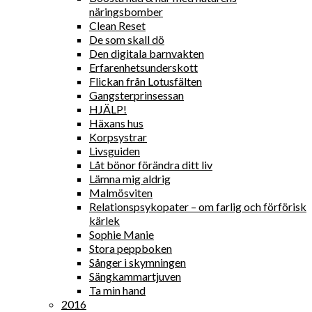
näringsbomber
Clean Reset
De som skall dö
Den digitala barnvakten
Erfarenhetsunderskott
Flickan från Lotusfälten
Gangsterprinsessan
HJÄLP!
Häxans hus
Korpsystrar
Livsguiden
Låt bönor förändra ditt liv
Lämna mig aldrig
Malmösviten
Relationspsykopater – om farlig och förförisk
kärlek
Sophie Manie
Stora peppboken
Sånger i skymningen
Sängkammartjuven
Ta min hand
2016