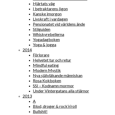
Hjärtats väg
I betraktarens ögon
Kanske imorgon
Livskraft i vardagen
Pensionatet vid världens ände
Stilguiden
Whiskyrebellerna
Yogadagboken
Yoga & jogga
2014
Förlorare
Helvetet tur och retur
Mindful eating
Modern Mystik
Nya självläkande människan
Rosa Kokboken
SSI – Kodnamn mormor
Under Vintergatans alla stjärnor
2013
A
Blod, droger & rock’n’roll
Bullshit!