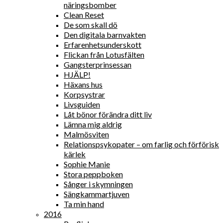
näringsbomber
Clean Reset
De som skall dö
Den digitala barnvakten
Erfarenhetsunderskott
Flickan från Lotusfälten
Gangsterprinsessan
HJÄLP!
Häxans hus
Korpsystrar
Livsguiden
Låt bönor förändra ditt liv
Lämna mig aldrig
Malmösviten
Relationspsykopater – om farlig och förförisk
kärlek
Sophie Manie
Stora peppboken
Sånger i skymningen
Sängkammartjuven
Ta min hand
2016