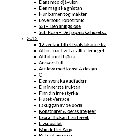
Dans med djävulen
Den magiska gnistan
Hur barnen tog makten
Loverholic robotronic
SSI – Den aningslöse
Sub Rosa – Det japanska husets…
2012
12 veckor till ett självläkande liv
All in – när livet är allt eller inget
Alltid i mitt hjärta
AnsvarsFull
Att leva med konst & design
C
Den svenska gudfadern
Din innersta fruktan
Finn din inre styrka
Huset Versace
I skuggan av de döda
Konstnärer & deras ateljéer
Laura: flickan från havet
Livspusslet
Min dotter Amy
Rekordvinnaren