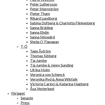
Peter Luthersson
Peter Stjernström
Pieter Tham
Rikard Lundborg
Sabina Dufberg & Charlotta Flinkenberg
Sanna Bråding
Sanna Ehdin
Sanna Sjöswärd
Sheila O´Flanagan
T-Ö
Tage Åström
Thomas Sjöberg
Tia Jumbe
Tia Jumbe & Jenny Sunding
Ulrika Holm
Veronica von Schenck
Veronika Ryd & Anna Wikfalk
Victoria Carinci & Katarina Hagberg
Åsa Vesterlund
Förlaget
Senaste
Press