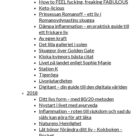
How to FEEL fucking, freaking FABULOUS
Keto-licious
Prinsessan Romanoff – ett liv i
Romanovdynastins skugga
Dämpa inflammation – en praktisk guide till
ett friskare liv
Av egen kraft
Det lilla galleriet i solen
Skuggor över Golden Gate
Kloka kvinnors bästa citat
Livet på landet enligt Sophie Manie
Station K
Tigeröga
Livsnjutardieten
Digitant – din guide till den digitala världen
2018
Ditt livs form – med 80/20-metoden
Nystart i livet med ayurveda
Inflammation – roten till sjukdom och vad du
själv kan göra för att läka
Naturens Hemlighet
Låt bönor förändra ditt liv – Kokboken –
Pocket