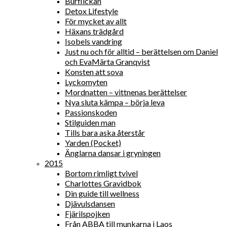
Burflickan
Detox Lifestyle
För mycket av allt
Häxans trädgård
Isobels vandring
Just nu och för alltid – berättelsen om Daniel
och EvaMärta Granqvist
Konsten att sova
Lyckomyten
Mordnatten – vittnenas berättelser
Nya sluta kämpa – börja leva
Passionskoden
Stilguiden man
Tills bara aska återstår
Yarden (Pocket)
Änglarna dansar i gryningen
2015
Bortom rimligt tvivel
Charlottes Gravidbok
Din guide till wellness
Djävulsdansen
Fjärilspojken
Från ABBA till munkarna i Laos