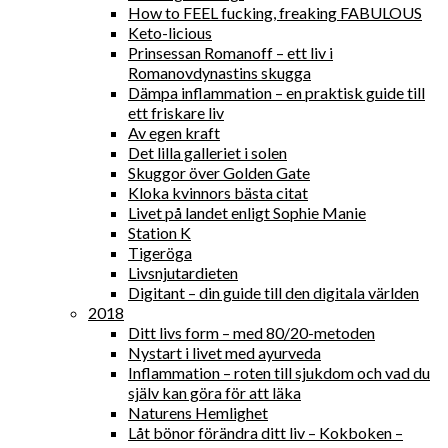
How to FEEL fucking, freaking FABULOUS
Keto-licious
Prinsessan Romanoff – ett liv i
Romanovdynastins skugga
Dämpa inflammation – en praktisk guide till
ett friskare liv
Av egen kraft
Det lilla galleriet i solen
Skuggor över Golden Gate
Kloka kvinnors bästa citat
Livet på landet enligt Sophie Manie
Station K
Tigeröga
Livsnjutardieten
Digitant – din guide till den digitala världen
2018
Ditt livs form – med 80/20-metoden
Nystart i livet med ayurveda
Inflammation – roten till sjukdom och vad du
själv kan göra för att läka
Naturens Hemlighet
Låt bönor förändra ditt liv – Kokboken –