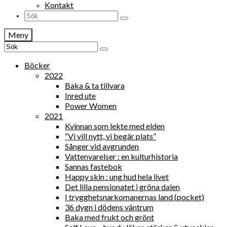
Kontakt
Search
for:
Meny
Search
for:
Böcker
2022
Baka & ta tillvara
Inred ute
Power Women
2021
Kvinnan som lekte med elden
“Vi vill nytt, vi begär plats”
Sånger vid avgrunden
Vattenvarelser : en kulturhistoria
Sannas fastebok
Happy skin : ung hud hela livet
Det lilla pensionatet i gröna dalen
I trygghetsnarkomanernas land (pocket)
36 dygn i dödens väntrum
Baka med frukt och grönt