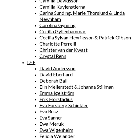
Camilla Davidsson
Camilla Kuylenstierna
Carina Sunding, Marie Thorslund & Linda
Newnham
Carolina Gynning
Cecilia Gyllenhammar
Cecilia Sylvan Henriksson & Patrick Gibson
Charlotte Perrelli
Christer van der Kwast
Crystal Renn
D-F
David Andersson
David Eberhard
Deborah Ball
Elin Mellerstedt & Johanna Stillman
Emma Igelström
Erik Hörstadius
Eva Forsberg Schinkler
Eva Rusz
Eva Sanner
Ewa Meruk
Ewa Wigenheim
Felicia Welander