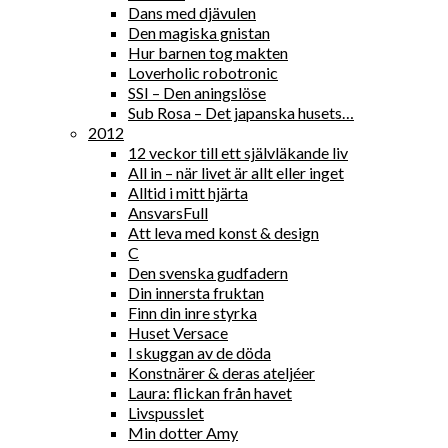
Dans med djävulen
Den magiska gnistan
Hur barnen tog makten
Loverholic robotronic
SSI – Den aningslöse
Sub Rosa – Det japanska husets…
2012
12 veckor till ett självläkande liv
All in – när livet är allt eller inget
Alltid i mitt hjärta
AnsvarsFull
Att leva med konst & design
C
Den svenska gudfadern
Din innersta fruktan
Finn din inre styrka
Huset Versace
I skuggan av de döda
Konstnärer & deras ateljéer
Laura: flickan från havet
Livspusslet
Min dotter Amy