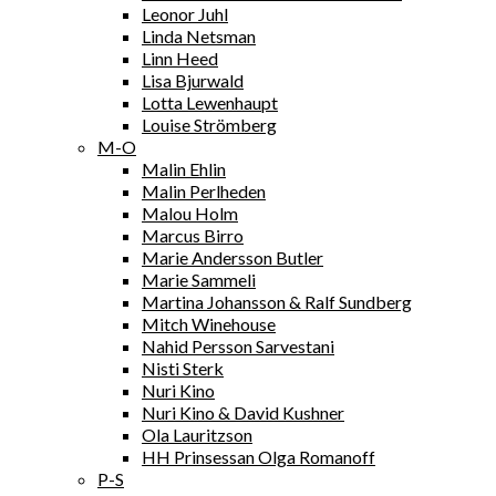
Leonor Juhl
Linda Netsman
Linn Heed
Lisa Bjurwald
Lotta Lewenhaupt
Louise Strömberg
M-O
Malin Ehlin
Malin Perlheden
Malou Holm
Marcus Birro
Marie Andersson Butler
Marie Sammeli
Martina Johansson & Ralf Sundberg
Mitch Winehouse
Nahid Persson Sarvestani
Nisti Sterk
Nuri Kino
Nuri Kino & David Kushner
Ola Lauritzson
HH Prinsessan Olga Romanoff
P-S