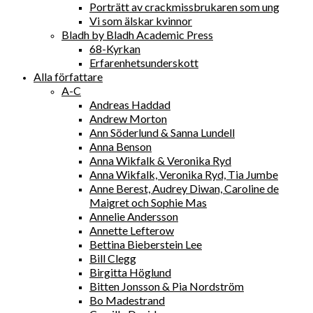
Porträtt av crackmissbrukaren som ung
Vi som älskar kvinnor
Bladh by Bladh Academic Press
68-Kyrkan
Erfarenhetsunderskott
Alla författare
A-C
Andreas Haddad
Andrew Morton
Ann Söderlund & Sanna Lundell
Anna Benson
Anna Wikfalk & Veronika Ryd
Anna Wikfalk, Veronika Ryd, Tia Jumbe
Anne Berest, Audrey Diwan, Caroline de
Maigret och Sophie Mas
Annelie Andersson
Annette Lefterow
Bettina Bieberstein Lee
Bill Clegg
Birgitta Höglund
Bitten Jonsson & Pia Nordström
Bo Madestrand