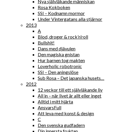
Nya självläkande människan
Rosa Kokboken
SSI – Kodnamn mormor
Under Vintergatans alla stjärnor
2013
A
Blod, droger & rock’n’roll
Bullshit!
Dans med djävulen
Den magiska gnistan
Hur barnen tog makten
Loverholic robotronic
SSI – Den aningslöse
Sub Rosa – Det japanska husets…
2012
12 veckor till ett självläkande liv
All in – när livet är allt eller inget
Alltid i mitt hjärta
AnsvarsFull
Att leva med konst & design
C
Den svenska gudfadern
Din innersta fruktan