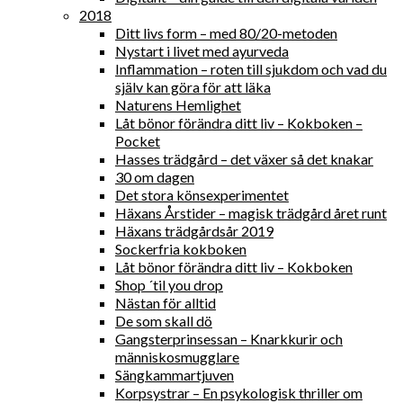
2018
Ditt livs form – med 80/20-metoden
Nystart i livet med ayurveda
Inflammation – roten till sjukdom och vad du
själv kan göra för att läka
Naturens Hemlighet
Låt bönor förändra ditt liv – Kokboken –
Pocket
Hasses trädgård – det växer så det knakar
30 om dagen
Det stora könsexperimentet
Häxans Årstider – magisk trädgård året runt
Häxans trädgårdsår 2019
Sockerfria kokboken
Låt bönor förändra ditt liv – Kokboken
Shop ´til you drop
Nästan för alltid
De som skall dö
Gangsterprinsessan – Knarkkurir och
människosmugglare
Sängkammartjuven
Korpsystrar – En psykologisk thriller om