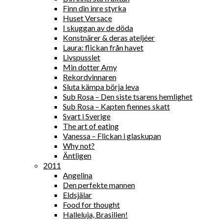
Finn din inre styrka
Huset Versace
I skuggan av de döda
Konstnärer & deras ateljéer
Laura: flickan från havet
Livspusslet
Min dotter Amy
Rekordvinnaren
Sluta kämpa börja leva
Sub Rosa – Den siste tsarens hemlighet
Sub Rosa – Kapten fiennes skatt
Svart i Sverige
The art of eating
Vanessa – Flickan i glaskupan
Why not?
Äntligen
2011
Angelina
Den perfekte mannen
Eldsjälar
Food for thought
Halleluja, Brasilien!