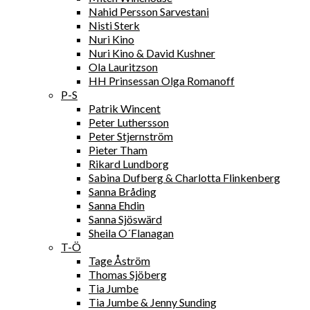
Nahid Persson Sarvestani
Nisti Sterk
Nuri Kino
Nuri Kino & David Kushner
Ola Lauritzson
HH Prinsessan Olga Romanoff
P-S
Patrik Wincent
Peter Luthersson
Peter Stjernström
Pieter Tham
Rikard Lundborg
Sabina Dufberg & Charlotta Flinkenberg
Sanna Bråding
Sanna Ehdin
Sanna Sjöswärd
Sheila O´Flanagan
T-Ö
Tage Åström
Thomas Sjöberg
Tia Jumbe
Tia Jumbe & Jenny Sunding