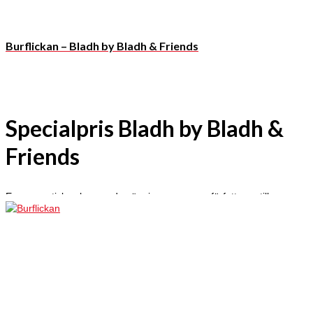
Burflickan – Bladh by Bladh & Friends
Specialpris Bladh by Bladh &
Friends
En ny mystisk och maxad spänningsroman av författaren till
Fjärilspojken!
Aron är en udda ung man som älskar bin och biodling. När han var
liten dog hans pappa på ett brutalt och märkligt sätt mitt framför
hans ögon. Sedan dess bär han på en känsla att han borde
hämnas. Men på vem? Aron följer sin instinkt som för honom långt
hemifrån men allt närmare sitt ursprung. Den dramatiska historien
om ett dåraktigt experiment, en fängslad burflicka och onda krafter
rullar upp.