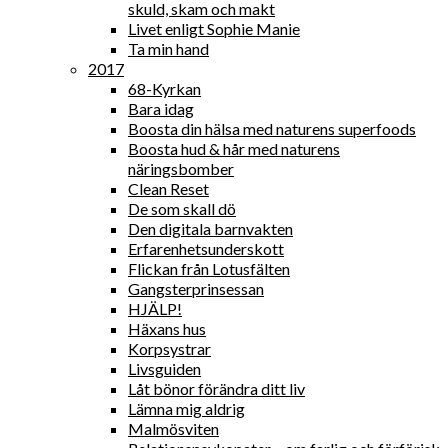
skuld, skam och makt
Livet enligt Sophie Manie
Ta min hand
2017
68-Kyrkan
Bara idag
Boosta din hälsa med naturens superfoods
Boosta hud & hår med naturens
näringsbomber
Clean Reset
De som skall dö
Den digitala barnvakten
Erfarenhetsunderskott
Flickan från Lotusfälten
Gangsterprinsessan
HJÄLP!
Häxans hus
Korpsystrar
Livsguiden
Låt bönor förändra ditt liv
Lämna mig aldrig
Malmösviten