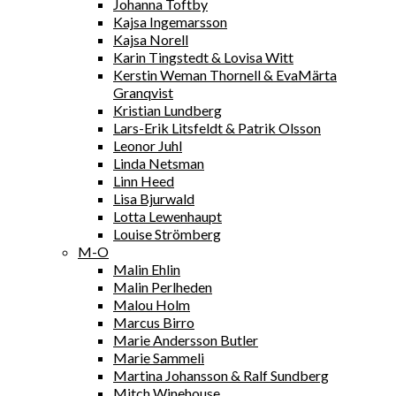
Johanna Toftby
Kajsa Ingemarsson
Kajsa Norell
Karin Tingstedt & Lovisa Witt
Kerstin Weman Thornell & EvaMärta
Granqvist
Kristian Lundberg
Lars-Erik Litsfeldt & Patrik Olsson
Leonor Juhl
Linda Netsman
Linn Heed
Lisa Bjurwald
Lotta Lewenhaupt
Louise Strömberg
M-O
Malin Ehlin
Malin Perlheden
Malou Holm
Marcus Birro
Marie Andersson Butler
Marie Sammeli
Martina Johansson & Ralf Sundberg
Mitch Winehouse