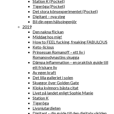
Station K (Pocket)
Tigeröga (Pocket)
Det stora könsexperimentet (Pocket)
Digitant – nya steg
Bli din egen hälsoingenjör
2019
Den nakna flickan
Middag hos mig!
How to FEEL fucking, freaking FABULOUS
Keto-licious
Prinsessan Romanoff – ett liv i
Romanovdynastins skugga
Dämpa inflammation – en praktisk guide till
ett friskare liv
Av egen kraft
Det lilla galleriet i solen
Skuggor över Golden Gate
Kloka kvinnors bästa citat
Livet på landet enligt Sophie Manie
Station K
Tigeröga
Livsnjutardieten
Digitant – din guide till den digitala världen