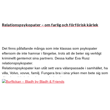
Relationspsykopater – om farlig och förförisk kärlek
Det finns påfallande många som inte klassas som psykopater
eftersom de inte hamnar i fängelse, trots att de beter sig verkligt
kriminellt gentemot sina partners. Dessa kallar Eva Rusz
relationspsykopater.
Relationspsykopater kan utåt sett vara välanpassade i samhället, ha
villa, Volvo, vovve, familj. Fungera bra i sina yrken men bete sig som
djävulen själv bakom hemmet lyckta dörrar.
Där kan de fritt kränka, manipulera, kontrollera och misshandla sin
partner som förtvivlat och lönlöst försöker få omgivningen att förstå
hur illa det är ställt hemmavid.