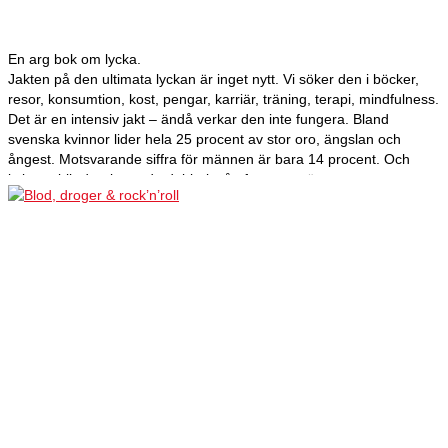
En arg bok om lycka.
Jakten på den ultimata lyckan är inget nytt. Vi söker den i böcker,
resor, konsumtion, kost, pengar, karriär, träning, terapi, mindfulness.
Det är en intensiv jakt – ändå verkar den inte fungera. Bland
svenska kvinnor lider hela 25 procent av stor oro, ängslan och
ångest. Motsvarande siffra för männen är bara 14 procent. Och
kvinnor blir deprimerade dubbelt så ofta som män.
Varför mår vi kvinnor så dåligt när vi har så goda förutsättningar att
må bra?
Smakprov från boken…