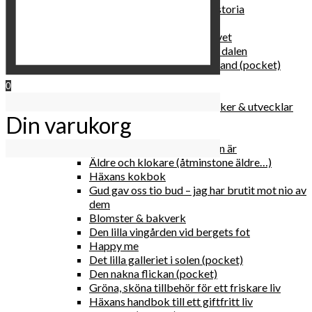
Vattenvarelser : en kulturhistoria
Sannas fastebok
Happy skin : ung hud hela livet
Det lilla pensionatet i gröna dalen
I trygghetsnarkomanernas land (pocket)
36 dygn i dödens väntrum
0
Baka med frukt och grönt
Self Love – hur du läker, stärker & utvecklar
Din varukorg
relationen med dig själv
2020
Hur du blir parisisk var du än är
Äldre och klokare (åtminstone äldre…)
Häxans kokbok
Gud gav oss tio bud – jag har brutit mot nio av
dem
Blomster & bakverk
Den lilla vingården vid bergets fot
Happy me
Det lilla galleriet i solen (pocket)
Den nakna flickan (pocket)
Gröna, sköna tillbehör för ett friskare liv
Häxans handbok till ett giftfritt liv