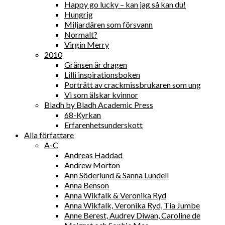
Happy go lucky – kan jag så kan du!
Hungrig
Miljardären som försvann
Normalt?
Virgin Merry
2010
Gränsen är dragen
Lilli inspirationsboken
Porträtt av crackmissbrukaren som ung
Vi som älskar kvinnor
Bladh by Bladh Academic Press
68-Kyrkan
Erfarenhetsunderskott
Alla författare
A-C
Andreas Haddad
Andrew Morton
Ann Söderlund & Sanna Lundell
Anna Benson
Anna Wikfalk & Veronika Ryd
Anna Wikfalk, Veronika Ryd, Tia Jumbe
Anne Berest, Audrey Diwan, Caroline de