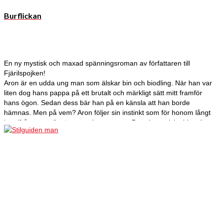
Burflickan
En ny mystisk och maxad spänningsroman av författaren till
Fjärilspojken!
Aron är en udda ung man som älskar bin och biodling. När han var
liten dog hans pappa på ett brutalt och märkligt sätt mitt framför
hans ögon. Sedan dess bär han på en känsla att han borde
hämnas. Men på vem? Aron följer sin instinkt som för honom långt
hemifrån men allt närmare sitt ursprung. Den dramatiska historien
om ett dåraktigt experiment, en fängslad burflicka och onda krafter
rullar upp.