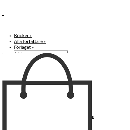
Böcker
»
Alla författare
»
Förlaget
»
Search
for:
Meny
Search
for:
Böcker
2022
Baka & ta tillvara
Inred ute
Power Women
2021
Kvinnan som lekte med elden
“Vi vill nytt, vi begär plats”
Sånger vid avgrunden