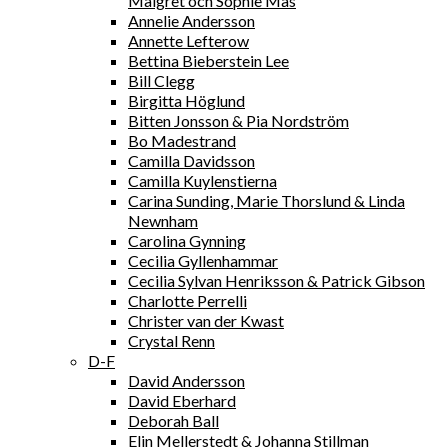
Maigret och Sophie Mas
Annelie Andersson
Annette Lefterow
Bettina Bieberstein Lee
Bill Clegg
Birgitta Höglund
Bitten Jonsson & Pia Nordström
Bo Madestrand
Camilla Davidsson
Camilla Kuylenstierna
Carina Sunding, Marie Thorslund & Linda
Newnham
Carolina Gynning
Cecilia Gyllenhammar
Cecilia Sylvan Henriksson & Patrick Gibson
Charlotte Perrelli
Christer van der Kwast
Crystal Renn
D-F
David Andersson
David Eberhard
Deborah Ball
Elin Mellerstedt & Johanna Stillman