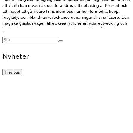
att vi alla kan utvecklas och förändras, att det aldrig är för sent och
att modet att gå vidare finns inom oss har hon förmedlat hopp,
livsglädje och ibland tankeväckande utmaningar till sina läsare. Den
magiska gnistan vägen till ett kreativt liv är en vidareutveckling och
fördjupning av dessa teman som gjort henne till en så omtyckt
–
romanförfattare med en stor och hängiven läsekrets.
Search
for:
Nyheter
Previous