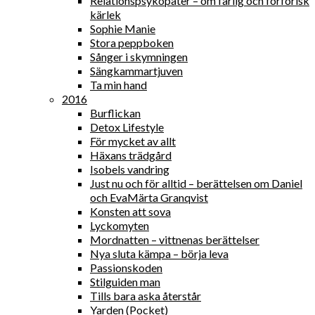
Relationspsykopater – om farlig och förförisk
kärlek
Sophie Manie
Stora peppboken
Sånger i skymningen
Sängkammartjuven
Ta min hand
2016
Burflickan
Detox Lifestyle
För mycket av allt
Häxans trädgård
Isobels vandring
Just nu och för alltid – berättelsen om Daniel
och EvaMärta Granqvist
Konsten att sova
Lyckomyten
Mordnatten – vittnenas berättelser
Nya sluta kämpa – börja leva
Passionskoden
Stilguiden man
Tills bara aska återstår
Yarden (Pocket)