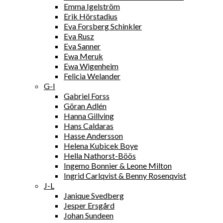
Emma Igelström
Erik Hörstadius
Eva Forsberg Schinkler
Eva Rusz
Eva Sanner
Ewa Meruk
Ewa Wigenheim
Felicia Welander
G-I
Gabriel Forss
Göran Adlén
Hanna Gillving
Hans Caldaras
Hasse Andersson
Helena Kubicek Boye
Hella Nathorst-Böös
Ingemo Bonnier & Leone Milton
Ingrid Carlqvist & Benny Rosenqvist
J-L
Janique Svedberg
Jesper Ersgård
Johan Sundeen