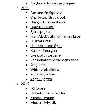
Änglarna dansar i gryningen
2015
Bortom rimligt tvivel
Charlottes Gravidbok
Din guide till wellness
Djävulsdansen
Fjärilspojken
Från ABBA till munkarna i Laos
Hjärtats väg
I betraktarens ögon
Kanske imorgon
Livskraft i vardagen
Pensionatet vid världens ände
Stilguiden
Whiskyrebellerna
Yogadagboken
Yoga & jogga
2014
Förlorare
Helvetet tur och retur
Mindful eating
Modern Mystik