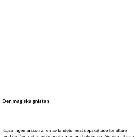
Den magiska gnistan
Kajsa Ingemarsson är en av landets mest uppskattade författare
med en lång rad framgångsrika romaner bakom sig. Genom att visa