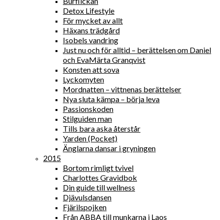
Burflickan
Detox Lifestyle
För mycket av allt
Häxans trädgård
Isobels vandring
Just nu och för alltid – berättelsen om Daniel
och EvaMärta Granqvist
Konsten att sova
Lyckomyten
Mordnatten – vittnenas berättelser
Nya sluta kämpa – börja leva
Passionskoden
Stilguiden man
Tills bara aska återstår
Yarden (Pocket)
Änglarna dansar i gryningen
2015
Bortom rimligt tvivel
Charlottes Gravidbok
Din guide till wellness
Djävulsdansen
Fjärilspojken
Från ABBA till munkarna i Laos