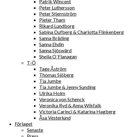
Patrik Wincent
Peter Luthersson
Peter Stjernström
Pieter Tham
Rikard Lundborg
Sabina Dufberg & Charlotta Flinkenberg
Sanna Bråding
Sanna Ehdin
Sanna Sjöswärd
Sheila O´Flanagan
T-Ö
Tage Åström
Thomas Sjöberg
Tia Jumbe
Tia Jumbe & Jenny Sunding
Ulrika Holm
Veronica von Schenck
Veronika Ryd & Anna Wikfalk
Victoria Carinci & Katarina Hagberg
Åsa Vesterlund
Förlaget
Senaste
Press