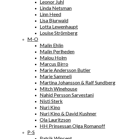
Leonor Juhl
Linda Netsman
Linn Heed
Lisa Bjurwald
Lotta Lewenhaupt
Louise Strömberg
M-O
Malin Ehlin
Malin Perlheden
Malou Holm
Marcus Birro
Marie Andersson Butler
Marie Sammeli
Martina Johansson & Ralf Sundberg
Mitch Winehouse
Nahid Persson Sarvestani
Nisti Sterk
Nuri Kino
Nuri Kino & David Kushner
Ola Lauritzson
HH Prinsessan Olga Romanoff
P-S
Patrik Wincent