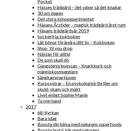
Pocket
Hasses trädgård – det växer så det knakar
30 om dagen
Det stora könsexperimentet
Häxans Årstider – magisk trädgård året runt
Häxans trädgårdsår 2019
Sockerfria kokboken
Låt bönor förändra ditt liv – Kokboken
Shop ´til you drop
Nästan för alltid
De som skall dö
Gangsterprinsessan – Knarkkurir och
människosmugglare
Sängkammartjuven
Korpsystrar – En psykologisk thriller om
skuld, skam och makt
Livet enligt Sophie Manie
Ta min hand
2017
68-Kyrkan
Bara idag
Boosta din hälsa med naturens superfoods
Boosta hud & hår med naturens