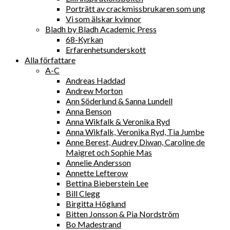
Porträtt av crackmissbrukaren som ung
Vi som älskar kvinnor
Bladh by Bladh Academic Press
68-Kyrkan
Erfarenhetsunderskott
Alla författare
A-C
Andreas Haddad
Andrew Morton
Ann Söderlund & Sanna Lundell
Anna Benson
Anna Wikfalk & Veronika Ryd
Anna Wikfalk, Veronika Ryd, Tia Jumbe
Anne Berest, Audrey Diwan, Caroline de
Maigret och Sophie Mas
Annelie Andersson
Annette Lefterow
Bettina Bieberstein Lee
Bill Clegg
Birgitta Höglund
Bitten Jonsson & Pia Nordström
Bo Madestrand