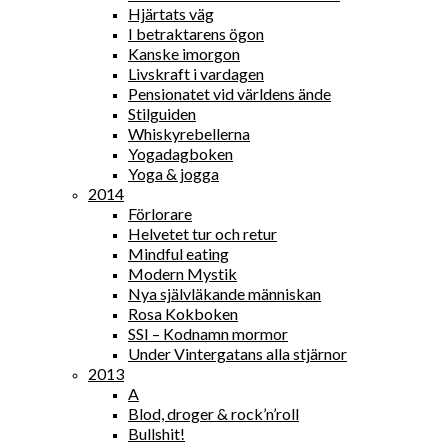
Hjärtats väg
I betraktarens ögon
Kanske imorgon
Livskraft i vardagen
Pensionatet vid världens ände
Stilguiden
Whiskyrebellerna
Yogadagboken
Yoga & jogga
2014
Förlorare
Helvetet tur och retur
Mindful eating
Modern Mystik
Nya självläkande människan
Rosa Kokboken
SSI – Kodnamn mormor
Under Vintergatans alla stjärnor
2013
A
Blod, droger & rock’n’roll
Bullshit!