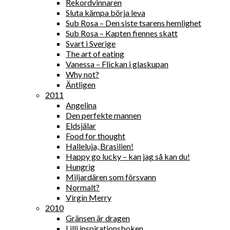
Rekordvinnaren
Sluta kämpa börja leva
Sub Rosa – Den siste tsarens hemlighet
Sub Rosa – Kapten fiennes skatt
Svart i Sverige
The art of eating
Vanessa – Flickan i glaskupan
Why not?
Äntligen
2011
Angelina
Den perfekte mannen
Eldsjälar
Food for thought
Halleluja, Brasilien!
Happy go lucky – kan jag så kan du!
Hungrig
Miljardären som försvann
Normalt?
Virgin Merry
2010
Gränsen är dragen
Lilli inspirationsboken