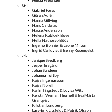
Felicia Welander
G-I
Gabriel Forss
Göran Adlén
Hanna Gillving
Hans Caldaras
Hasse Andersson
Helena Kubicek Boye
Hella Nathorst-Böös
Ingemo Bonnier & Leone Milton
Ingrid Carlqvist & Benny Rosenqvist
J-L
Janique Svedberg
Jesper Ersgård
Johan Sundeen
Johanna Toftby
Kajsa Ingemarsson
Kajsa Norell
Karin Tingstedt & Lovisa Witt
Kerstin Weman Thornell & EvaMärta
Granqvist
Kristian Lundberg
Lars-Erik Litsfeldt & Patrik Olsson