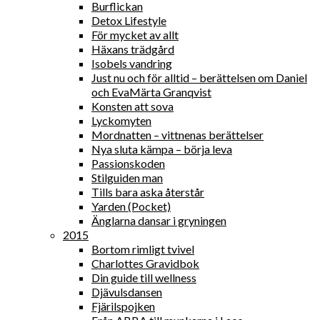
Burflickan
Detox Lifestyle
För mycket av allt
Häxans trädgård
Isobels vandring
Just nu och för alltid – berättelsen om Daniel
och EvaMärta Granqvist
Konsten att sova
Lyckomyten
Mordnatten – vittnenas berättelser
Nya sluta kämpa – börja leva
Passionskoden
Stilguiden man
Tills bara aska återstår
Yarden (Pocket)
Änglarna dansar i gryningen
2015
Bortom rimligt tvivel
Charlottes Gravidbok
Din guide till wellness
Djävulsdansen
Fjärilspojken