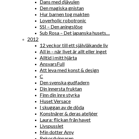
Dans med djävulen
Den magiska gnistan
Hur barnen tog makten
Loverholic robotronic
SSI – Den aningslöse
Sub Rosa – Det japanska husets…
2012
12 veckor till ett självläkande liv
All in – när livet är allt eller inget
Alltid i mitt hjärta
AnsvarsFull
Att leva med konst & design
C
Den svenska gudfadern
Din innersta fruktan
Finn din inre styrka
Huset Versace
I skuggan av de döda
Konstnärer & deras ateljéer
Laura: flickan från havet
Livspusslet
Min dotter Amy
Rekordvinnaren