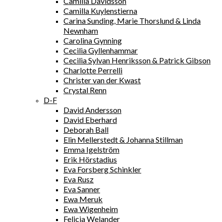
Camilla Davidsson
Camilla Kuylenstierna
Carina Sunding, Marie Thorslund & Linda
Newnham
Carolina Gynning
Cecilia Gyllenhammar
Cecilia Sylvan Henriksson & Patrick Gibson
Charlotte Perrelli
Christer van der Kwast
Crystal Renn
D-F
David Andersson
David Eberhard
Deborah Ball
Elin Mellerstedt & Johanna Stillman
Emma Igelström
Erik Hörstadius
Eva Forsberg Schinkler
Eva Rusz
Eva Sanner
Ewa Meruk
Ewa Wigenheim
Felicia Welander