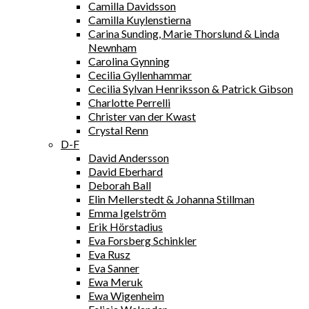
Camilla Davidsson
Camilla Kuylenstierna
Carina Sunding, Marie Thorslund & Linda
Newnham
Carolina Gynning
Cecilia Gyllenhammar
Cecilia Sylvan Henriksson & Patrick Gibson
Charlotte Perrelli
Christer van der Kwast
Crystal Renn
D-F
David Andersson
David Eberhard
Deborah Ball
Elin Mellerstedt & Johanna Stillman
Emma Igelström
Erik Hörstadius
Eva Forsberg Schinkler
Eva Rusz
Eva Sanner
Ewa Meruk
Ewa Wigenheim