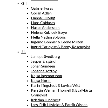
G-I
Gabriel Forss
Göran Adlén
Hanna Gillving
Hans Caldaras
Hasse Andersson
Helena Kubicek Boye
Hella Nathorst-Böös
Ingemo Bonnier & Leone Milton
Ingrid Carlqvist & Benny Rosenqvist
J-L
Janique Svedberg
Jesper Ersgård
Johan Sundeen
Johanna Toftby
Kajsa Ingemarsson
Kajsa Norell
Karin Tingstedt & Lovisa Witt
Kerstin Weman Thornell & EvaMärta
Granqvist
Kristian Lundberg
Lars-Erik Litsfeldt & Patrik Olsson