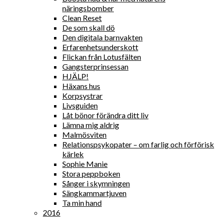
näringsbomber
Clean Reset
De som skall dö
Den digitala barnvakten
Erfarenhetsunderskott
Flickan från Lotusfälten
Gangsterprinsessan
HJÄLP!
Häxans hus
Korpsystrar
Livsguiden
Låt bönor förändra ditt liv
Lämna mig aldrig
Malmösviten
Relationspsykopater – om farlig och förförisk
kärlek
Sophie Manie
Stora peppboken
Sånger i skymningen
Sängkammartjuven
Ta min hand
2016