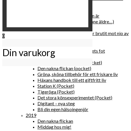
relationen med dig själv
2020
Hur du blir parisisk var du än är
Äldre och klokare (åtminstone äldre…)
Häxans kokbok
Gud gav oss tio bud – jag har brutit mot nio av
0
dem
Blomster & bakverk
Din varukorg
Den lilla vingården vid bergets fot
Happy me
Det lilla galleriet i solen (pocket)
Den nakna flickan (pocket)
Gröna, sköna tillbehör för ett friskare liv
Häxans handbok till ett giftfritt liv
Station K (Pocket)
Tigeröga (Pocket)
Det stora könsexperimentet (Pocket)
Digitant – nya steg
Bli din egen hälsoingenjör
2019
Den nakna flickan
Middag hos mig!