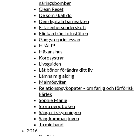
näringsbomber
Clean Reset
De som skall dö
Den digitala barnvakten
Erfarenhetsunderskott
Flickan från Lotusfälten
Gangsterprinsessan
HJÄLP!
Häxans hus
Korpsystrar
Livsguiden
Låt bönor förändra ditt liv
Lämna mig aldrig
Malmösviten
Relationspsykopater – om farlig och förförisk
kärlek
Sophie Manie
Stora peppboken
Sånger i skymningen
Sängkammartjuven
Ta min hand
2016