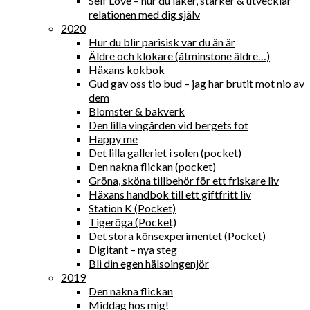
Self Love – hur du läker, stärker & utvecklar
relationen med dig själv
2020
Hur du blir parisisk var du än är
Äldre och klokare (åtminstone äldre…)
Häxans kokbok
Gud gav oss tio bud – jag har brutit mot nio av
dem
Blomster & bakverk
Den lilla vingården vid bergets fot
Happy me
Det lilla galleriet i solen (pocket)
Den nakna flickan (pocket)
Gröna, sköna tillbehör för ett friskare liv
Häxans handbok till ett giftfritt liv
Station K (Pocket)
Tigeröga (Pocket)
Det stora könsexperimentet (Pocket)
Digitant – nya steg
Bli din egen hälsoingenjör
2019
Den nakna flickan
Middag hos mig!