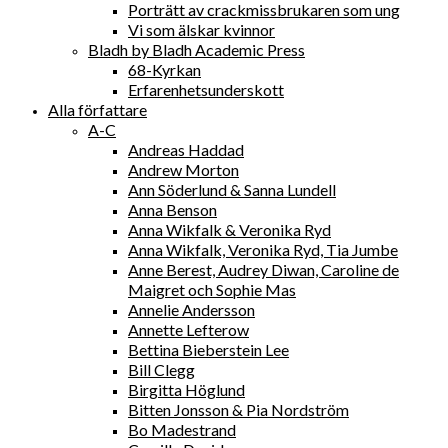
Porträtt av crackmissbrukaren som ung
Vi som älskar kvinnor
Bladh by Bladh Academic Press
68-Kyrkan
Erfarenhetsunderskott
Alla författare
A-C
Andreas Haddad
Andrew Morton
Ann Söderlund & Sanna Lundell
Anna Benson
Anna Wikfalk & Veronika Ryd
Anna Wikfalk, Veronika Ryd, Tia Jumbe
Anne Berest, Audrey Diwan, Caroline de
Maigret och Sophie Mas
Annelie Andersson
Annette Lefterow
Bettina Bieberstein Lee
Bill Clegg
Birgitta Höglund
Bitten Jonsson & Pia Nordström
Bo Madestrand