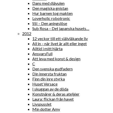
Dans med djävulen
Den magiska gnistan
Hur barnen tog makten
Loverholic robotronic
SSI – Den aningslöse
Sub Rosa – Det japanska husets…
2012
12 veckor till ett självläkande liv
All in – när livet är allt eller inget
Alltid i mitt hjärta
AnsvarsFull
Att leva med konst & design
C
Den svenska gudfadern
Din innersta fruktan
Finn din inre styrka
Huset Versace
I skuggan av de döda
Konstnärer & deras ateljéer
Laura: flickan från havet
Livspusslet
Min dotter Amy