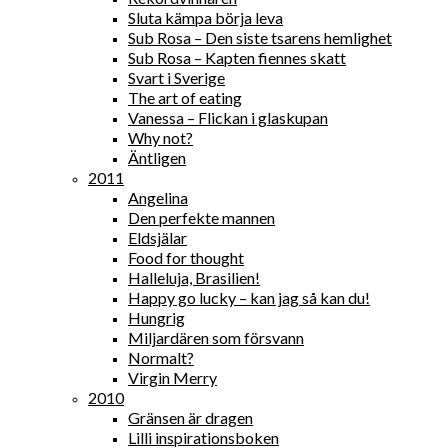
Sluta kämpa börja leva
Sub Rosa – Den siste tsarens hemlighet
Sub Rosa – Kapten fiennes skatt
Svart i Sverige
The art of eating
Vanessa – Flickan i glaskupan
Why not?
Äntligen
2011
Angelina
Den perfekte mannen
Eldsjälar
Food for thought
Halleluja, Brasilien!
Happy go lucky – kan jag så kan du!
Hungrig
Miljardären som försvann
Normalt?
Virgin Merry
2010
Gränsen är dragen
Lilli inspirationsboken