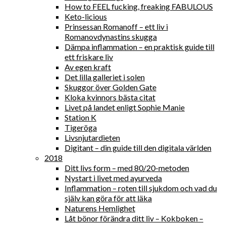
How to FEEL fucking, freaking FABULOUS
Keto-licious
Prinsessan Romanoff – ett liv i
Romanovdynastins skugga
Dämpa inflammation – en praktisk guide till
ett friskare liv
Av egen kraft
Det lilla galleriet i solen
Skuggor över Golden Gate
Kloka kvinnors bästa citat
Livet på landet enligt Sophie Manie
Station K
Tigeröga
Livsnjutardieten
Digitant – din guide till den digitala världen
2018
Ditt livs form – med 80/20-metoden
Nystart i livet med ayurveda
Inflammation – roten till sjukdom och vad du
själv kan göra för att läka
Naturens Hemlighet
Låt bönor förändra ditt liv – Kokboken –