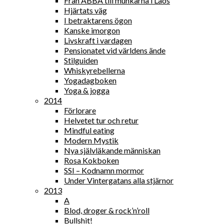
Från ABBA till munkarna i Laos
Hjärtats väg
I betraktarens ögon
Kanske imorgon
Livskraft i vardagen
Pensionatet vid världens ände
Stilguiden
Whiskyrebellerna
Yogadagboken
Yoga & jogga
2014
Förlorare
Helvetet tur och retur
Mindful eating
Modern Mystik
Nya självläkande människan
Rosa Kokboken
SSI – Kodnamn mormor
Under Vintergatans alla stjärnor
2013
A
Blod, droger & rock’n’roll
Bullshit!