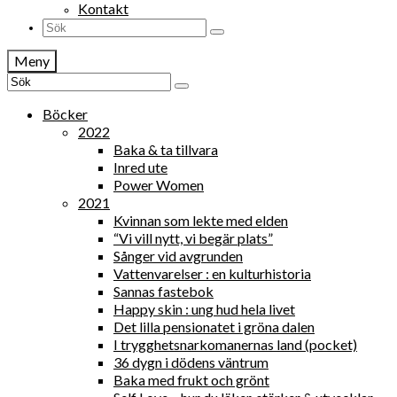
Kontakt
Search
for:
Meny
Search
for:
Böcker
2022
Baka & ta tillvara
Inred ute
Power Women
2021
Kvinnan som lekte med elden
“Vi vill nytt, vi begär plats”
Sånger vid avgrunden
Vattenvarelser : en kulturhistoria
Sannas fastebok
Happy skin : ung hud hela livet
Det lilla pensionatet i gröna dalen
I trygghetsnarkomanernas land (pocket)
36 dygn i dödens väntrum
Baka med frukt och grönt