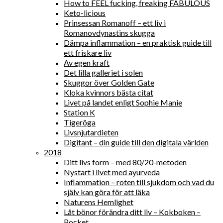
How to FEEL fucking, freaking FABULOUS
Keto-licious
Prinsessan Romanoff – ett liv i
Romanovdynastins skugga
Dämpa inflammation – en praktisk guide till
ett friskare liv
Av egen kraft
Det lilla galleriet i solen
Skuggor över Golden Gate
Kloka kvinnors bästa citat
Livet på landet enligt Sophie Manie
Station K
Tigeröga
Livsnjutardieten
Digitant – din guide till den digitala världen
2018
Ditt livs form – med 80/20-metoden
Nystart i livet med ayurveda
Inflammation – roten till sjukdom och vad du
själv kan göra för att läka
Naturens Hemlighet
Låt bönor förändra ditt liv – Kokboken –
Pocket