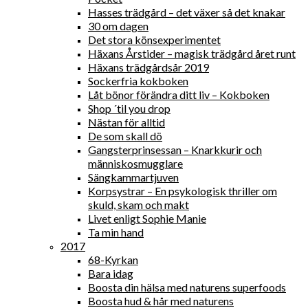
Hasses trädgård – det växer så det knakar
30 om dagen
Det stora könsexperimentet
Häxans Årstider – magisk trädgård året runt
Häxans trädgårdsår 2019
Sockerfria kokboken
Låt bönor förändra ditt liv – Kokboken
Shop ´til you drop
Nästan för alltid
De som skall dö
Gangsterprinsessan – Knarkkurir och
människosmugglare
Sängkammartjuven
Korpsystrar – En psykologisk thriller om
skuld, skam och makt
Livet enligt Sophie Manie
Ta min hand
2017
68-Kyrkan
Bara idag
Boosta din hälsa med naturens superfoods
Boosta hud & hår med naturens