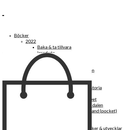
Böcker
2022
Baka & ta tillvara
Inred ute
Power Women
2021
Kvinnan som lekte med elden
“Vi vill nytt, vi begär plats”
Sånger vid avgrunden
Vattenvarelser : en kulturhistoria
Sannas fastebok
Happy skin : ung hud hela livet
Det lilla pensionatet i gröna dalen
I trygghetsnarkomanernas land (pocket)
36 dygn i dödens väntrum
Baka med frukt och grönt
Self Love – hur du läker, stärker & utvecklar