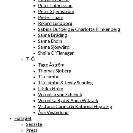
Peter Luthersson
Peter Stjernström
Pieter Tham
Rikard Lundborg
Sabina Dufberg & Charlotta Flinkenberg
Sanna Bråding
Sanna Ehdin
Sanna Sjöswärd
Sheila O´Flanagan
T-Ö
Tage Åström
Thomas Sjöberg
Tia Jumbe
Tia Jumbe & Jenny Sunding
Ulrika Holm
Veronica von Schenck
Veronika Ryd & Anna Wikfalk
Victoria Carinci & Katarina Hagberg
Åsa Vesterlund
Förlaget
Senaste
Press