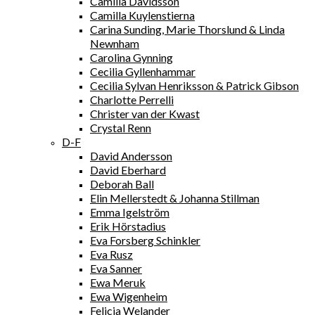
Camilla Davidsson
Camilla Kuylenstierna
Carina Sunding, Marie Thorslund & Linda
Newnham
Carolina Gynning
Cecilia Gyllenhammar
Cecilia Sylvan Henriksson & Patrick Gibson
Charlotte Perrelli
Christer van der Kwast
Crystal Renn
D-F
David Andersson
David Eberhard
Deborah Ball
Elin Mellerstedt & Johanna Stillman
Emma Igelström
Erik Hörstadius
Eva Forsberg Schinkler
Eva Rusz
Eva Sanner
Ewa Meruk
Ewa Wigenheim
Felicia Welander