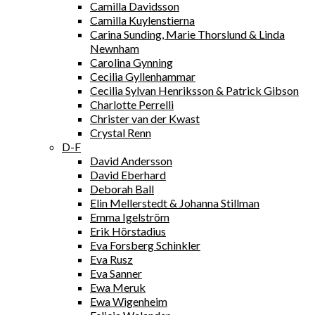
Camilla Davidsson
Camilla Kuylenstierna
Carina Sunding, Marie Thorslund & Linda
Newnham
Carolina Gynning
Cecilia Gyllenhammar
Cecilia Sylvan Henriksson & Patrick Gibson
Charlotte Perrelli
Christer van der Kwast
Crystal Renn
D-F
David Andersson
David Eberhard
Deborah Ball
Elin Mellerstedt & Johanna Stillman
Emma Igelström
Erik Hörstadius
Eva Forsberg Schinkler
Eva Rusz
Eva Sanner
Ewa Meruk
Ewa Wigenheim