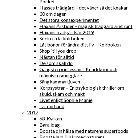
Pocket
Hasses trädgård – det växer så det knakar
30 om dagen
Det stora könsexperimentet
Häxans Årstider – magisk trädgård året runt
Häxans trädgårdsår 2019
Sockerfria kokboken
Låt bönor förändra ditt liv – Kokboken
Shop ´til you drop
Nästan för alltid
De som skall dö
Gangsterprinsessan – Knarkkurir och
människosmugglare
Sängkammartjuven
Korpsystrar – En psykologisk thriller om
skuld, skam och makt
Livet enligt Sophie Manie
Ta min hand
2017
68-Kyrkan
Bara idag
Boosta din hälsa med naturens superfoods
Boosta hud & hår med naturens