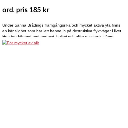
ord. pris 185 kr
Under Sanna Brådings framgångsrika och mycket aktiva yta finns
en känslighet som har lett henne in på destruktiva flyktvägar i livet.
Hon har kämpat mot anorexi, bulimi och olika missbruk i långa
perioder. 2008 dömdes Sanna till fängelse för narkotikabrott och i
och med det tog hennes liv en ny riktning. Från att ha ”nått botten”
har hon lyckats vända sina smärtsamma erfarenheter till något
konstruktivt som hon nu bygger vidare på. Sanna Bråding är idag en
insiktsfull person som är väl värd att lyssna noga på och den här
självbiografin kommer att vara till stor hjälp för många med liknande
läggning och erfarenheter.