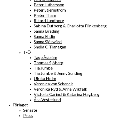
Peter Luthersson
Peter Stjernström
Pieter Tham
Rikard Lundborg
Sabina Dufberg & Charlotta Flinkenberg
Sanna Bråding
Sanna Ehdin
Sanna Sjöswärd
Sheila O´Flanagan
T-Ö
Tage Åström
Thomas Sjöberg
Tia Jumbe
Tia Jumbe & Jenny Sunding
Ulrika Holm
Veronica von Schenck
Veronika Ryd & Anna Wikfalk
Victoria Carinci & Katarina Hagberg
Åsa Vesterlund
Förlaget
Senaste
Press