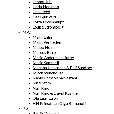
Leonor Juhl
Linda Netsman
Linn Heed
Lisa Bjurwald
Lotta Lewenhaupt
Louise Strömberg
M-O
Malin Ehlin
Malin Perlheden
Malou Holm
Marcus Birro
Marie Andersson Butler
Marie Sammeli
Martina Johansson & Ralf Sundberg
Mitch Winehouse
Nahid Persson Sarvestani
Nisti Sterk
Nuri Kino
Nuri Kino & David Kushner
Ola Lauritzson
HH Prinsessan Olga Romanoff
P-S
Patrik Wincent