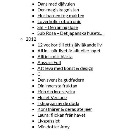
Dans med djävulen
Den magiska gnistan
Hur barnen tog makten
Loverholic robotronic
SSI – Den aningslöse
Sub Rosa – Det japanska husets…
2012
12 veckor till ett självläkande liv
All in – när livet är allt eller inget
Alltid i mitt hjärta
AnsvarsFull
Att leva med konst & design
C
Den svenska gudfadern
Din innersta fruktan
Finn din inre styrka
Huset Versace
I skuggan av de döda
Konstnärer & deras ateljéer
Laura: flickan från havet
Livspusslet
Min dotter Amy