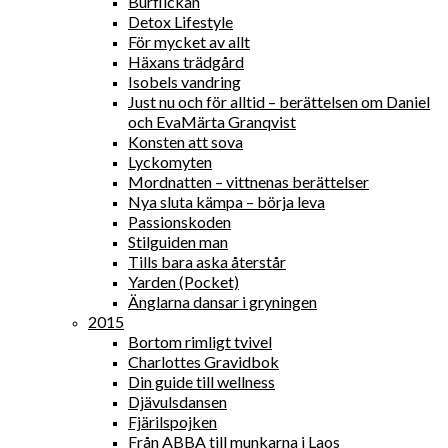
Burflickan
Detox Lifestyle
För mycket av allt
Häxans trädgård
Isobels vandring
Just nu och för alltid – berättelsen om Daniel
och EvaMärta Granqvist
Konsten att sova
Lyckomyten
Mordnatten – vittnenas berättelser
Nya sluta kämpa – börja leva
Passionskoden
Stilguiden man
Tills bara aska återstår
Yarden (Pocket)
Änglarna dansar i gryningen
2015
Bortom rimligt tvivel
Charlottes Gravidbok
Din guide till wellness
Djävulsdansen
Fjärilspojken
Från ABBA till munkarna i Laos