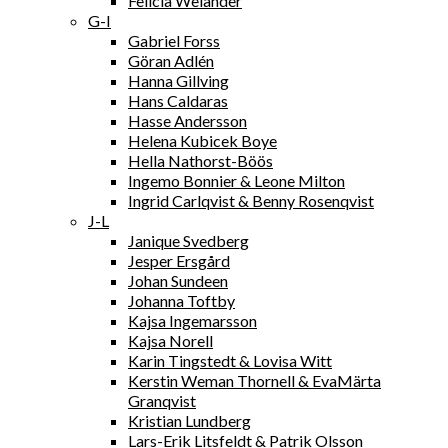
Felicia Welander
G-I
Gabriel Forss
Göran Adlén
Hanna Gillving
Hans Caldaras
Hasse Andersson
Helena Kubicek Boye
Hella Nathorst-Böös
Ingemo Bonnier & Leone Milton
Ingrid Carlqvist & Benny Rosenqvist
J-L
Janique Svedberg
Jesper Ersgård
Johan Sundeen
Johanna Toftby
Kajsa Ingemarsson
Kajsa Norell
Karin Tingstedt & Lovisa Witt
Kerstin Weman Thornell & EvaMärta
Granqvist
Kristian Lundberg
Lars-Erik Litsfeldt & Patrik Olsson