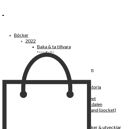
Böcker
2022
Baka & ta tillvara
Inred ute
Power Women
2021
Kvinnan som lekte med elden
“Vi vill nytt, vi begär plats”
Sånger vid avgrunden
Vattenvarelser : en kulturhistoria
Sannas fastebok
Happy skin : ung hud hela livet
Det lilla pensionatet i gröna dalen
I trygghetsnarkomanernas land (pocket)
36 dygn i dödens väntrum
Baka med frukt och grönt
Self Love – hur du läker, stärker & utvecklar