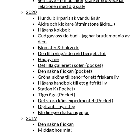
Self Love – hur du läker, stärker & utvecklar
relationen med dig själv
2020
Hur du blir parisisk var du än är
Äldre och klokare (åtminstone äldre…)
Häxans kokbok
Gud gav oss tio bud – jag har brutit mot nio av
dem
Blomster & bakverk
Den lilla vingården vid bergets fot
Happy me
Det lilla galleriet i solen (pocket)
Den nakna flickan (pocket)
Gröna, sköna tillbehör för ett friskare liv
Häxans handbok till ett giftfritt liv
Station K (Pocket)
Tigeröga (Pocket)
Det stora könsexperimentet (Pocket)
Digitant – nya steg
Bli din egen hälsoingenjör
2019
Den nakna flickan
Middag hos mig!