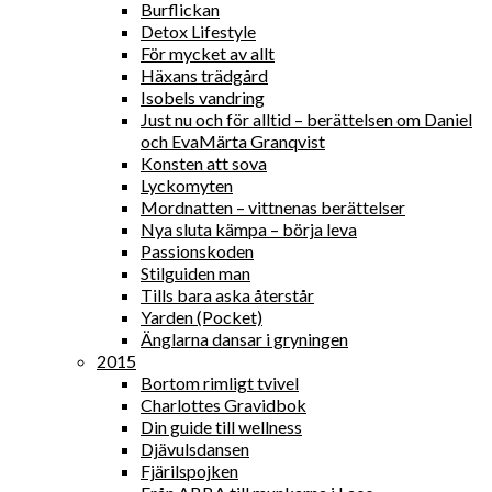
Burflickan
Detox Lifestyle
För mycket av allt
Häxans trädgård
Isobels vandring
Just nu och för alltid – berättelsen om Daniel
och EvaMärta Granqvist
Konsten att sova
Lyckomyten
Mordnatten – vittnenas berättelser
Nya sluta kämpa – börja leva
Passionskoden
Stilguiden man
Tills bara aska återstår
Yarden (Pocket)
Änglarna dansar i gryningen
2015
Bortom rimligt tvivel
Charlottes Gravidbok
Din guide till wellness
Djävulsdansen
Fjärilspojken