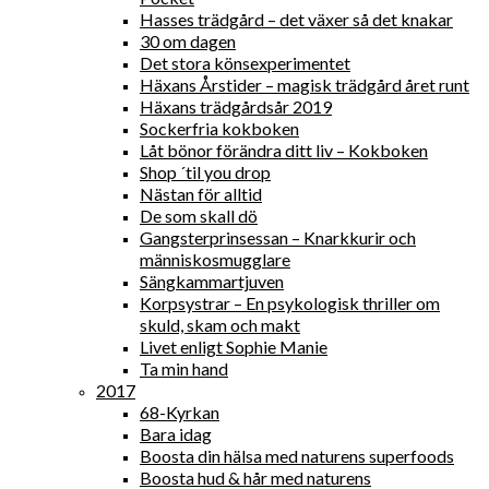
Hasses trädgård – det växer så det knakar
30 om dagen
Det stora könsexperimentet
Häxans Årstider – magisk trädgård året runt
Häxans trädgårdsår 2019
Sockerfria kokboken
Låt bönor förändra ditt liv – Kokboken
Shop ´til you drop
Nästan för alltid
De som skall dö
Gangsterprinsessan – Knarkkurir och
människosmugglare
Sängkammartjuven
Korpsystrar – En psykologisk thriller om
skuld, skam och makt
Livet enligt Sophie Manie
Ta min hand
2017
68-Kyrkan
Bara idag
Boosta din hälsa med naturens superfoods
Boosta hud & hår med naturens