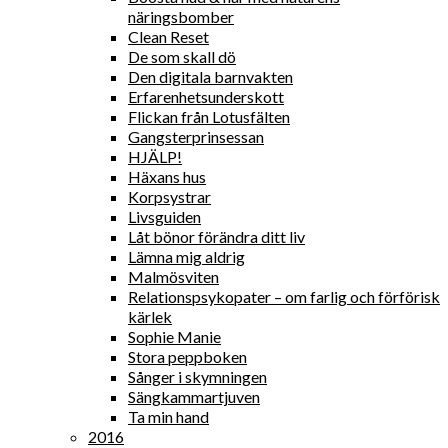
näringsbomber
Clean Reset
De som skall dö
Den digitala barnvakten
Erfarenhetsunderskott
Flickan från Lotusfälten
Gangsterprinsessan
HJÄLP!
Häxans hus
Korpsystrar
Livsguiden
Låt bönor förändra ditt liv
Lämna mig aldrig
Malmösviten
Relationspsykopater – om farlig och förförisk
kärlek
Sophie Manie
Stora peppboken
Sånger i skymningen
Sängkammartjuven
Ta min hand
2016