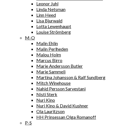
Leonor Juhl
Linda Netsman
Linn Heed
Lisa Bjurwald
Lotta Lewenhaupt
Louise Strömberg
M-O
Malin Ehlin
Malin Perlheden
Malou Holm
Marcus Birro
Marie Andersson Butler
Marie Sammeli
Martina Johansson & Ralf Sundberg
Mitch Winehouse
Nahid Persson Sarvestani
Nisti Sterk
Nuri Kino
Nuri Kino & David Kushner
Ola Lauritzson
HH Prinsessan Olga Romanoff
P-S