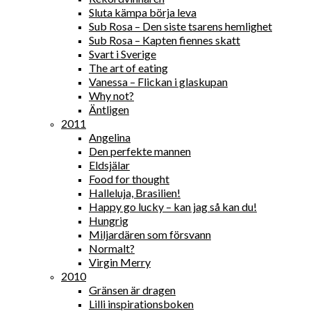
Sluta kämpa börja leva
Sub Rosa – Den siste tsarens hemlighet
Sub Rosa – Kapten fiennes skatt
Svart i Sverige
The art of eating
Vanessa – Flickan i glaskupan
Why not?
Äntligen
2011
Angelina
Den perfekte mannen
Eldsjälar
Food for thought
Halleluja, Brasilien!
Happy go lucky – kan jag så kan du!
Hungrig
Miljardären som försvann
Normalt?
Virgin Merry
2010
Gränsen är dragen
Lilli inspirationsboken