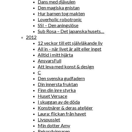
Dans med djävulen
Den magiska gnistan
Hur barnen tog makten
Loverholic robotronic
SSI – Den aningslöse
Sub Rosa – Det japanska husets…
2012
12 veckor till ett självläkande liv
All in – när livet är allt eller inget
Alltid i mitt hjärta
AnsvarsFull
Att leva med konst & design
C
Den svenska gudfadern
Din innersta fruktan
Finn din inre styrka
Huset Versace
I skuggan av de döda
Konstnärer & deras ateljéer
Laura: flickan från havet
Livspusslet
Min dotter Amy
Rekordvinnaren