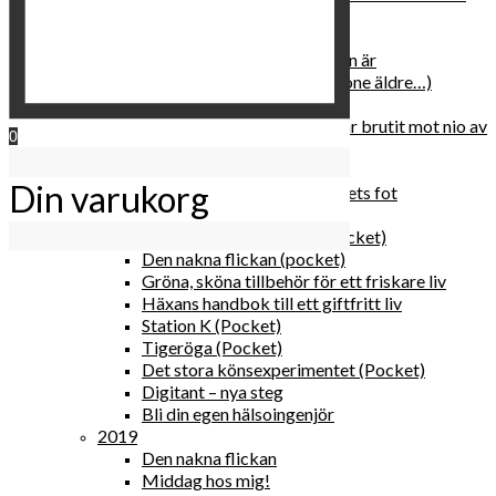
relationen med dig själv
2020
Hur du blir parisisk var du än är
Äldre och klokare (åtminstone äldre…)
Häxans kokbok
Gud gav oss tio bud – jag har brutit mot nio av
0
dem
Blomster & bakverk
Din varukorg
Den lilla vingården vid bergets fot
Happy me
Det lilla galleriet i solen (pocket)
Den nakna flickan (pocket)
Gröna, sköna tillbehör för ett friskare liv
Häxans handbok till ett giftfritt liv
Station K (Pocket)
Tigeröga (Pocket)
Det stora könsexperimentet (Pocket)
Digitant – nya steg
Bli din egen hälsoingenjör
2019
Den nakna flickan
Middag hos mig!