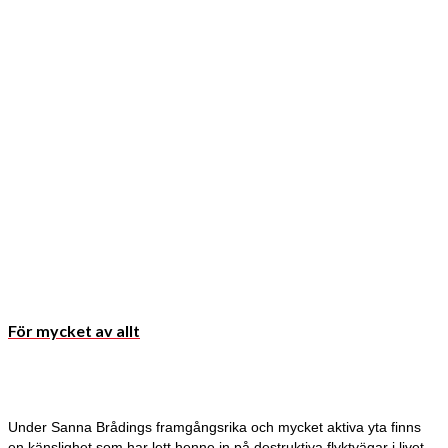
För mycket av allt
Under Sanna Brådings framgångsrika och mycket aktiva yta finns
en känslighet som har lett henne in på destruktiva flyktvägar i livet.