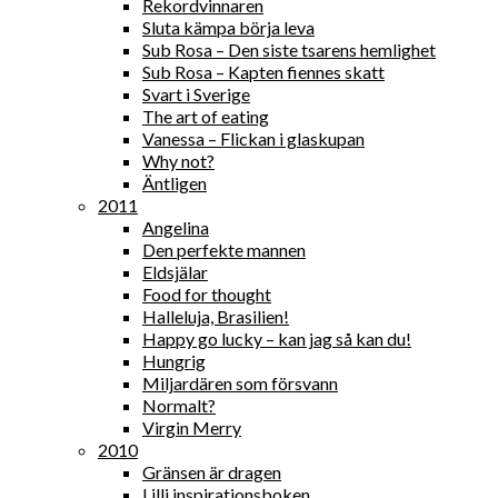
Rekordvinnaren
Sluta kämpa börja leva
Sub Rosa – Den siste tsarens hemlighet
Sub Rosa – Kapten fiennes skatt
Svart i Sverige
The art of eating
Vanessa – Flickan i glaskupan
Why not?
Äntligen
2011
Angelina
Den perfekte mannen
Eldsjälar
Food for thought
Halleluja, Brasilien!
Happy go lucky – kan jag så kan du!
Hungrig
Miljardären som försvann
Normalt?
Virgin Merry
2010
Gränsen är dragen
Lilli inspirationsboken