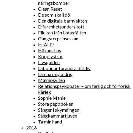
näringsbomber
Clean Reset
De som skall dö
Den digitala barnvakten
Erfarenhetsunderskott
Flickan från Lotusfälten
Gangsterprinsessan
HJÄLP!
Häxans hus
Korpsystrar
Livsguiden
Låt bönor förändra ditt liv
Lämna mig aldrig
Malmösviten
Relationspsykopater – om farlig och förförisk
kärlek
Sophie Manie
Stora peppboken
Sånger i skymningen
Sängkammartjuven
Ta min hand
2016