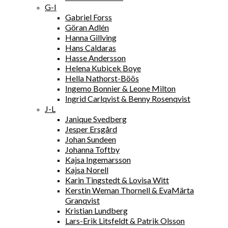
G-I
Gabriel Forss
Göran Adlén
Hanna Gillving
Hans Caldaras
Hasse Andersson
Helena Kubicek Boye
Hella Nathorst-Böös
Ingemo Bonnier & Leone Milton
Ingrid Carlqvist & Benny Rosenqvist
J-L
Janique Svedberg
Jesper Ersgård
Johan Sundeen
Johanna Toftby
Kajsa Ingemarsson
Kajsa Norell
Karin Tingstedt & Lovisa Witt
Kerstin Weman Thornell & EvaMärta
Granqvist
Kristian Lundberg
Lars-Erik Litsfeldt & Patrik Olsson