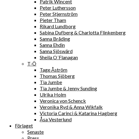
Patrik Wincent
Peter Luthersson
Peter Stjernström
Pieter Tham
Rikard Lundborg
Sabina Dufberg & Charlotta Flinkenberg
Sanna Bråding
Sanna Ehdin
Sanna Sjöswärd
Sheila O´Flanagan
T-Ö
Tage Åström
Thomas Sjöberg
Tia Jumbe
Tia Jumbe & Jenny Sunding
Ulrika Holm
Veronica von Schenck
Veronika Ryd & Anna Wikfalk
Victoria Carinci & Katarina Hagberg
Åsa Vesterlund
Förlaget
Senaste
Press