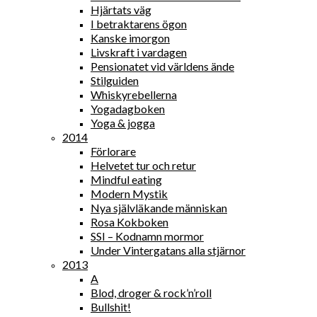
Hjärtats väg
I betraktarens ögon
Kanske imorgon
Livskraft i vardagen
Pensionatet vid världens ände
Stilguiden
Whiskyrebellerna
Yogadagboken
Yoga & jogga
2014
Förlorare
Helvetet tur och retur
Mindful eating
Modern Mystik
Nya självläkande människan
Rosa Kokboken
SSI – Kodnamn mormor
Under Vintergatans alla stjärnor
2013
A
Blod, droger & rock’n’roll
Bullshit!