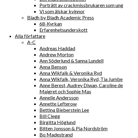
Porträtt av crackmissbrukaren som ung
Vi som älskar kvinnor
Bladh by Bladh Academic Press
68-Kyrkan
Erfarenhetsunderskott
Alla författare
A-C
Andreas Haddad
Andrew Morton
Ann Söderlund & Sanna Lundell
Anna Benson
Anna Wikfalk & Veronika Ryd
Anna Wikfalk, Veronika Ryd, Tia Jumbe
Anne Berest, Audrey Diwan, Caroline de
Maigret och Sophie Mas
Annelie Andersson
Annette Lefterow
Bettina Bieberstein Lee
Bill Clegg
Birgitta Höglund
Bitten Jonsson & Pia Nordström
Bo Madestrand