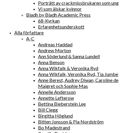
Porträtt av crackmissbrukaren som ung
Vi som älskar kvinnor
Bladh by Bladh Academic Press
68-Kyrkan
Erfarenhetsunderskott
Alla författare
A-C
Andreas Haddad
Andrew Morton
Ann Söderlund & Sanna Lundell
Anna Benson
Anna Wikfalk & Veronika Ryd
Anna Wikfalk, Veronika Ryd, Tia Jumbe
Anne Berest, Audrey Diwan, Caroline de
Maigret och Sophie Mas
Annelie Andersson
Annette Lefterow
Bettina Bieberstein Lee
Bill Clegg
Birgitta Höglund
Bitten Jonsson & Pia Nordström
Bo Madestrand