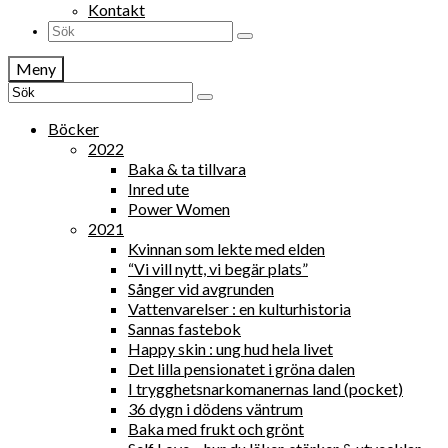
Kontakt
Search
for:
Meny
Search
for:
Böcker
2022
Baka & ta tillvara
Inred ute
Power Women
2021
Kvinnan som lekte med elden
“Vi vill nytt, vi begär plats”
Sånger vid avgrunden
Vattenvarelser : en kulturhistoria
Sannas fastebok
Happy skin : ung hud hela livet
Det lilla pensionatet i gröna dalen
I trygghetsnarkomanernas land (pocket)
36 dygn i dödens väntrum
Baka med frukt och grönt