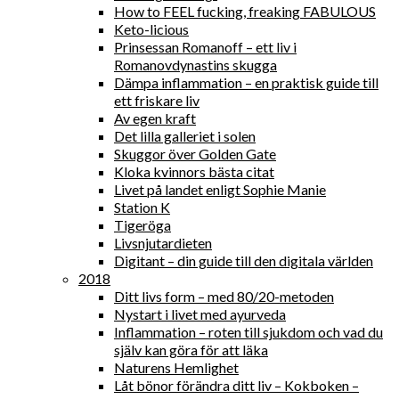
How to FEEL fucking, freaking FABULOUS
Keto-licious
Prinsessan Romanoff – ett liv i
Romanovdynastins skugga
Dämpa inflammation – en praktisk guide till
ett friskare liv
Av egen kraft
Det lilla galleriet i solen
Skuggor över Golden Gate
Kloka kvinnors bästa citat
Livet på landet enligt Sophie Manie
Station K
Tigeröga
Livsnjutardieten
Digitant – din guide till den digitala världen
2018
Ditt livs form – med 80/20-metoden
Nystart i livet med ayurveda
Inflammation – roten till sjukdom och vad du
själv kan göra för att läka
Naturens Hemlighet
Låt bönor förändra ditt liv – Kokboken –