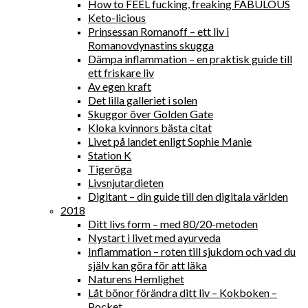
How to FEEL fucking, freaking FABULOUS
Keto-licious
Prinsessan Romanoff – ett liv i
Romanovdynastins skugga
Dämpa inflammation – en praktisk guide till
ett friskare liv
Av egen kraft
Det lilla galleriet i solen
Skuggor över Golden Gate
Kloka kvinnors bästa citat
Livet på landet enligt Sophie Manie
Station K
Tigeröga
Livsnjutardieten
Digitant – din guide till den digitala världen
2018
Ditt livs form – med 80/20-metoden
Nystart i livet med ayurveda
Inflammation – roten till sjukdom och vad du
själv kan göra för att läka
Naturens Hemlighet
Låt bönor förändra ditt liv – Kokboken –
Pocket