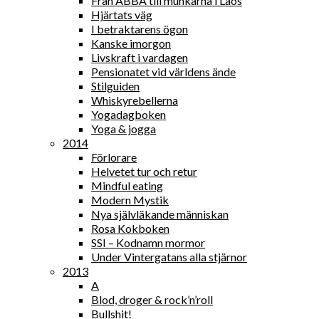
Från ABBA till munkarna i Laos
Hjärtats väg
I betraktarens ögon
Kanske imorgon
Livskraft i vardagen
Pensionatet vid världens ände
Stilguiden
Whiskyrebellerna
Yogadagboken
Yoga & jogga
2014
Förlorare
Helvetet tur och retur
Mindful eating
Modern Mystik
Nya självläkande människan
Rosa Kokboken
SSI – Kodnamn mormor
Under Vintergatans alla stjärnor
2013
A
Blod, droger & rock’n’roll
Bullshit!