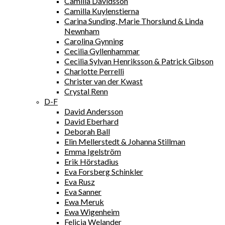
Camilla Davidsson
Camilla Kuylenstierna
Carina Sunding, Marie Thorslund & Linda
Newnham
Carolina Gynning
Cecilia Gyllenhammar
Cecilia Sylvan Henriksson & Patrick Gibson
Charlotte Perrelli
Christer van der Kwast
Crystal Renn
D-F
David Andersson
David Eberhard
Deborah Ball
Elin Mellerstedt & Johanna Stillman
Emma Igelström
Erik Hörstadius
Eva Forsberg Schinkler
Eva Rusz
Eva Sanner
Ewa Meruk
Ewa Wigenheim
Felicia Welander