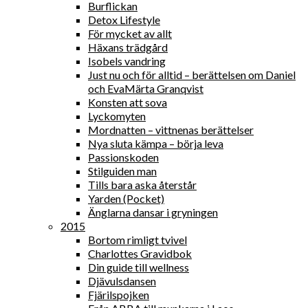
Burflickan
Detox Lifestyle
För mycket av allt
Häxans trädgård
Isobels vandring
Just nu och för alltid – berättelsen om Daniel
och EvaMärta Granqvist
Konsten att sova
Lyckomyten
Mordnatten – vittnenas berättelser
Nya sluta kämpa – börja leva
Passionskoden
Stilguiden man
Tills bara aska återstår
Yarden (Pocket)
Änglarna dansar i gryningen
2015
Bortom rimligt tvivel
Charlottes Gravidbok
Din guide till wellness
Djävulsdansen
Fjärilspojken