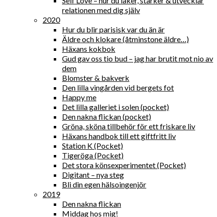
Self Love – hur du läker, stärker & utvecklar
relationen med dig själv
2020
Hur du blir parisisk var du än är
Äldre och klokare (åtminstone äldre…)
Häxans kokbok
Gud gav oss tio bud – jag har brutit mot nio av
dem
Blomster & bakverk
Den lilla vingården vid bergets fot
Happy me
Det lilla galleriet i solen (pocket)
Den nakna flickan (pocket)
Gröna, sköna tillbehör för ett friskare liv
Häxans handbok till ett giftfritt liv
Station K (Pocket)
Tigeröga (Pocket)
Det stora könsexperimentet (Pocket)
Digitant – nya steg
Bli din egen hälsoingenjör
2019
Den nakna flickan
Middag hos mig!