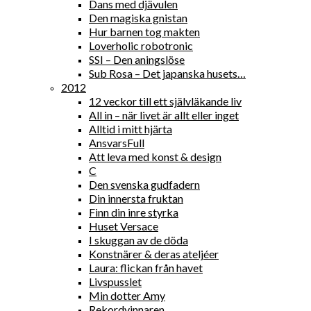
Dans med djävulen
Den magiska gnistan
Hur barnen tog makten
Loverholic robotronic
SSI – Den aningslöse
Sub Rosa – Det japanska husets…
2012
12 veckor till ett självläkande liv
All in – när livet är allt eller inget
Alltid i mitt hjärta
AnsvarsFull
Att leva med konst & design
C
Den svenska gudfadern
Din innersta fruktan
Finn din inre styrka
Huset Versace
I skuggan av de döda
Konstnärer & deras ateljéer
Laura: flickan från havet
Livspusslet
Min dotter Amy
Rekordvinnaren