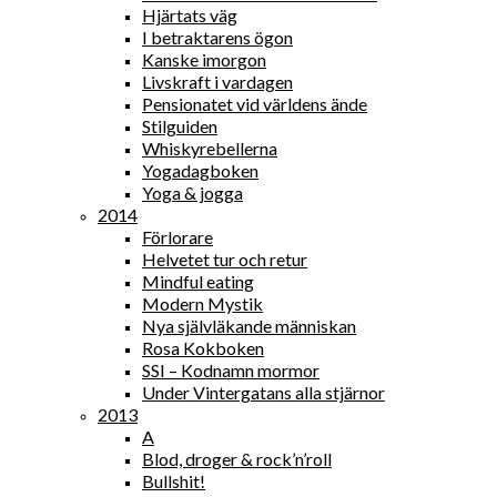
Hjärtats väg
I betraktarens ögon
Kanske imorgon
Livskraft i vardagen
Pensionatet vid världens ände
Stilguiden
Whiskyrebellerna
Yogadagboken
Yoga & jogga
2014
Förlorare
Helvetet tur och retur
Mindful eating
Modern Mystik
Nya självläkande människan
Rosa Kokboken
SSI – Kodnamn mormor
Under Vintergatans alla stjärnor
2013
A
Blod, droger & rock’n’roll
Bullshit!