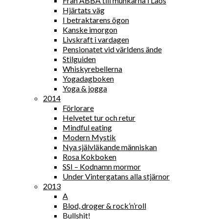
Från ABBA till munkarna i Laos
Hjärtats väg
I betraktarens ögon
Kanske imorgon
Livskraft i vardagen
Pensionatet vid världens ände
Stilguiden
Whiskyrebellerna
Yogadagboken
Yoga & jogga
2014
Förlorare
Helvetet tur och retur
Mindful eating
Modern Mystik
Nya självläkande människan
Rosa Kokboken
SSI – Kodnamn mormor
Under Vintergatans alla stjärnor
2013
A
Blod, droger & rock’n’roll
Bullshit!