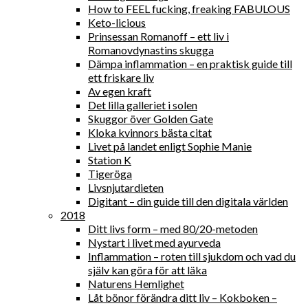
How to FEEL fucking, freaking FABULOUS
Keto-licious
Prinsessan Romanoff – ett liv i
Romanovdynastins skugga
Dämpa inflammation – en praktisk guide till
ett friskare liv
Av egen kraft
Det lilla galleriet i solen
Skuggor över Golden Gate
Kloka kvinnors bästa citat
Livet på landet enligt Sophie Manie
Station K
Tigeröga
Livsnjutardieten
Digitant – din guide till den digitala världen
2018
Ditt livs form – med 80/20-metoden
Nystart i livet med ayurveda
Inflammation – roten till sjukdom och vad du
själv kan göra för att läka
Naturens Hemlighet
Låt bönor förändra ditt liv – Kokboken –