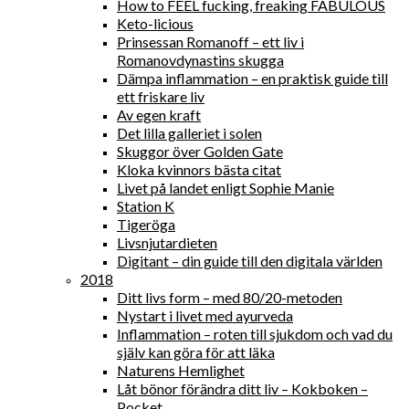
How to FEEL fucking, freaking FABULOUS
Keto-licious
Prinsessan Romanoff – ett liv i
Romanovdynastins skugga
Dämpa inflammation – en praktisk guide till
ett friskare liv
Av egen kraft
Det lilla galleriet i solen
Skuggor över Golden Gate
Kloka kvinnors bästa citat
Livet på landet enligt Sophie Manie
Station K
Tigeröga
Livsnjutardieten
Digitant – din guide till den digitala världen
2018
Ditt livs form – med 80/20-metoden
Nystart i livet med ayurveda
Inflammation – roten till sjukdom och vad du
själv kan göra för att läka
Naturens Hemlighet
Låt bönor förändra ditt liv – Kokboken –
Pocket