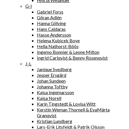
Felicia Welander
G-I
Gabriel Forss
Göran Adlén
Hanna Gillving
Hans Caldaras
Hasse Andersson
Helena Kubicek Boye
Hella Nathorst-Böös
Ingemo Bonnier & Leone Milton
Ingrid Carlqvist & Benny Rosenqvist
J-L
Janique Svedberg
Jesper Ersgård
Johan Sundeen
Johanna Toftby
Kajsa Ingemarsson
Kajsa Norell
Karin Tingstedt & Lovisa Witt
Kerstin Weman Thornell & EvaMärta
Granqvist
Kristian Lundberg
Lars-Erik Litsfeldt & Patrik Olsson