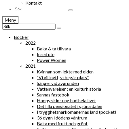
Kontakt
Search
for:
Meny
Search
for:
Böcker
2022
Baka & ta tillvara
Inred ute
Power Women
2021
Kvinnan som lekte med elden
“Vi vill nytt, vi begär plats”
Sånger vid avgrunden
Vattenvarelser : en kulturhistoria
Sannas fastebok
Happy skin : ung hud hela livet
Det lilla pensionatet i gröna dalen
I trygghetsnarkomanernas land (pocket)
36 dygn i dödens väntrum
Baka med frukt och grönt