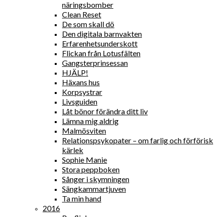
näringsbomber
Clean Reset
De som skall dö
Den digitala barnvakten
Erfarenhetsunderskott
Flickan från Lotusfälten
Gangsterprinsessan
HJÄLP!
Häxans hus
Korpsystrar
Livsguiden
Låt bönor förändra ditt liv
Lämna mig aldrig
Malmösviten
Relationspsykopater – om farlig och förförisk
kärlek
Sophie Manie
Stora peppboken
Sånger i skymningen
Sängkammartjuven
Ta min hand
2016