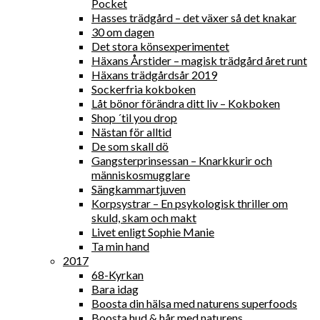
Pocket
Hasses trädgård – det växer så det knakar
30 om dagen
Det stora könsexperimentet
Häxans Årstider – magisk trädgård året runt
Häxans trädgårdsår 2019
Sockerfria kokboken
Låt bönor förändra ditt liv – Kokboken
Shop ´til you drop
Nästan för alltid
De som skall dö
Gangsterprinsessan – Knarkkurir och
människosmugglare
Sängkammartjuven
Korpsystrar – En psykologisk thriller om
skuld, skam och makt
Livet enligt Sophie Manie
Ta min hand
2017
68-Kyrkan
Bara idag
Boosta din hälsa med naturens superfoods
Boosta hud & hår med naturens