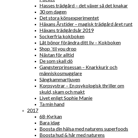
Hasses trädgård – det växer så det knakar
30 om dagen
Det stora könsexperimentet
Häxans Årstider – magisk trädgård året runt
Häxans trädgårdsår 2019
Sockerfria kokboken
Låt bönor förändra ditt liv – Kokboken
Shop ´til you drop
Nästan för alltid
De som skall dö
Gangsterprinsessan – Knarkkurir och
människosmugglare
Sängkammartjuven
Korpsystrar – En psykologisk thriller om
skuld, skam och makt
Livet enligt Sophie Manie
Ta min hand
2017
68-Kyrkan
Bara idag
Boosta din hälsa med naturens superfoods
Boosta hud & hår med naturens