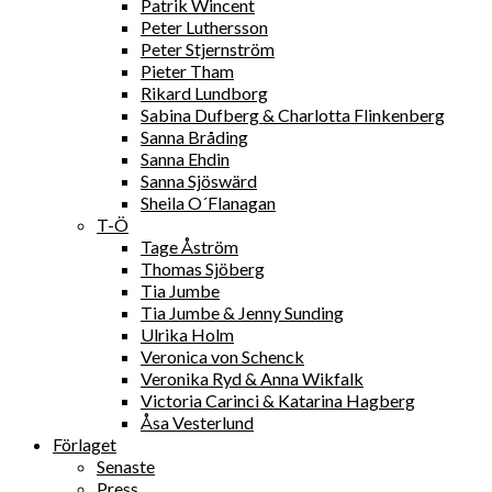
Patrik Wincent
Peter Luthersson
Peter Stjernström
Pieter Tham
Rikard Lundborg
Sabina Dufberg & Charlotta Flinkenberg
Sanna Bråding
Sanna Ehdin
Sanna Sjöswärd
Sheila O´Flanagan
T-Ö
Tage Åström
Thomas Sjöberg
Tia Jumbe
Tia Jumbe & Jenny Sunding
Ulrika Holm
Veronica von Schenck
Veronika Ryd & Anna Wikfalk
Victoria Carinci & Katarina Hagberg
Åsa Vesterlund
Förlaget
Senaste
Press