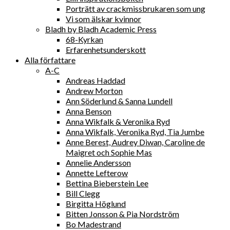
Porträtt av crackmissbrukaren som ung
Vi som älskar kvinnor
Bladh by Bladh Academic Press
68-Kyrkan
Erfarenhetsunderskott
Alla författare
A-C
Andreas Haddad
Andrew Morton
Ann Söderlund & Sanna Lundell
Anna Benson
Anna Wikfalk & Veronika Ryd
Anna Wikfalk, Veronika Ryd, Tia Jumbe
Anne Berest, Audrey Diwan, Caroline de
Maigret och Sophie Mas
Annelie Andersson
Annette Lefterow
Bettina Bieberstein Lee
Bill Clegg
Birgitta Höglund
Bitten Jonsson & Pia Nordström
Bo Madestrand