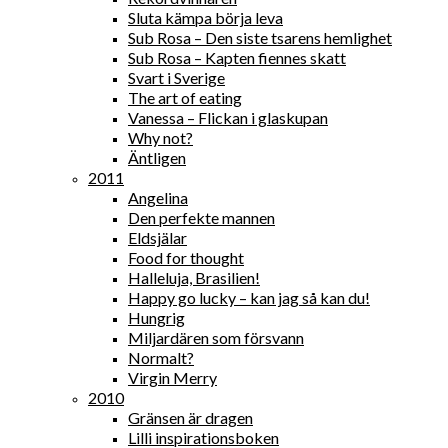
Sluta kämpa börja leva
Sub Rosa – Den siste tsarens hemlighet
Sub Rosa – Kapten fiennes skatt
Svart i Sverige
The art of eating
Vanessa – Flickan i glaskupan
Why not?
Äntligen
2011
Angelina
Den perfekte mannen
Eldsjälar
Food for thought
Halleluja, Brasilien!
Happy go lucky – kan jag så kan du!
Hungrig
Miljardären som försvann
Normalt?
Virgin Merry
2010
Gränsen är dragen
Lilli inspirationsboken