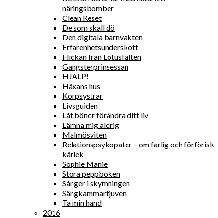
näringsbomber
Clean Reset
De som skall dö
Den digitala barnvakten
Erfarenhetsunderskott
Flickan från Lotusfälten
Gangsterprinsessan
HJÄLP!
Häxans hus
Korpsystrar
Livsguiden
Låt bönor förändra ditt liv
Lämna mig aldrig
Malmösviten
Relationspsykopater – om farlig och förförisk
kärlek
Sophie Manie
Stora peppboken
Sånger i skymningen
Sängkammartjuven
Ta min hand
2016