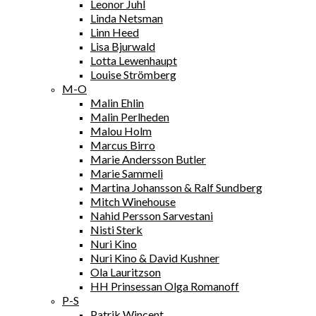
Leonor Juhl
Linda Netsman
Linn Heed
Lisa Bjurwald
Lotta Lewenhaupt
Louise Strömberg
M-O
Malin Ehlin
Malin Perlheden
Malou Holm
Marcus Birro
Marie Andersson Butler
Marie Sammeli
Martina Johansson & Ralf Sundberg
Mitch Winehouse
Nahid Persson Sarvestani
Nisti Sterk
Nuri Kino
Nuri Kino & David Kushner
Ola Lauritzson
HH Prinsessan Olga Romanoff
P-S
Patrik Wincent