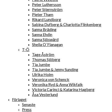
Peter Luthersson
Peter Stjernström
Pieter Tham
Rikard Lundborg
Sabina Dufberg & Charlotta Flinkenberg
Sanna Bråding
Sanna Ehdin
Sanna Sjöswärd
Sheila O´Flanagan
T-Ö
Tage Åström
Thomas Sjöberg
Tia Jumbe
Tia Jumbe & Jenny Sunding
Ulrika Holm
Veronica von Schenck
Veronika Ryd & Anna Wikfalk
Victoria Carinci & Katarina Hagberg
Åsa Vesterlund
Förlaget
Senaste
Press