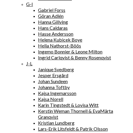
G-I
Gabriel Forss
Göran Adlén
Hanna Gillving
Hans Caldaras
Hasse Andersson
Helena Kubicek Boye
Hella Nathorst-Böös
Ingemo Bonnier & Leone Milton
Ingrid Carlqvist & Benny Rosenqvist
J-L
Janique Svedberg
Jesper Ersgård
Johan Sundeen
Johanna Toftby
Kajsa Ingemarsson
Kajsa Norell
Karin Tingstedt & Lovisa Witt
Kerstin Weman Thornell & EvaMärta
Granqvist
Kristian Lundberg
Lars-Erik Litsfeldt & Patrik Olsson