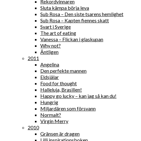
Rekordvinnaren
Sluta kämpa börja leva
Sub Rosa – Den siste tsarens hemlighet
Sub Rosa – Kapten fiennes skatt
Svart i Sverige
The art of eating
Vanessa – Flickan i glaskupan
Why not?
Äntligen
2011
Angelina
Den perfekte mannen
Eldsjälar
Food for thought
Halleluja, Brasilien!
Happy go lucky – kan jag så kan du!
Hungrig
Miljardären som försvann
Normalt?
Virgin Merry
2010
Gränsen är dragen
Lilli inspirationsboken