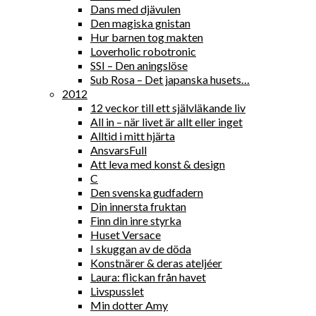
Dans med djävulen
Den magiska gnistan
Hur barnen tog makten
Loverholic robotronic
SSI – Den aningslöse
Sub Rosa – Det japanska husets…
2012
12 veckor till ett självläkande liv
All in – när livet är allt eller inget
Alltid i mitt hjärta
AnsvarsFull
Att leva med konst & design
C
Den svenska gudfadern
Din innersta fruktan
Finn din inre styrka
Huset Versace
I skuggan av de döda
Konstnärer & deras ateljéer
Laura: flickan från havet
Livspusslet
Min dotter Amy