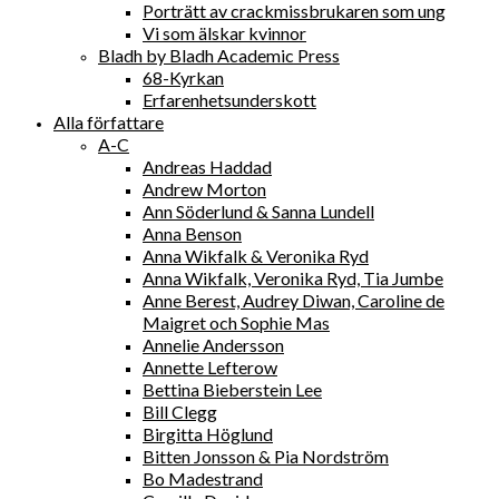
Porträtt av crackmissbrukaren som ung
Vi som älskar kvinnor
Bladh by Bladh Academic Press
68-Kyrkan
Erfarenhetsunderskott
Alla författare
A-C
Andreas Haddad
Andrew Morton
Ann Söderlund & Sanna Lundell
Anna Benson
Anna Wikfalk & Veronika Ryd
Anna Wikfalk, Veronika Ryd, Tia Jumbe
Anne Berest, Audrey Diwan, Caroline de
Maigret och Sophie Mas
Annelie Andersson
Annette Lefterow
Bettina Bieberstein Lee
Bill Clegg
Birgitta Höglund
Bitten Jonsson & Pia Nordström
Bo Madestrand