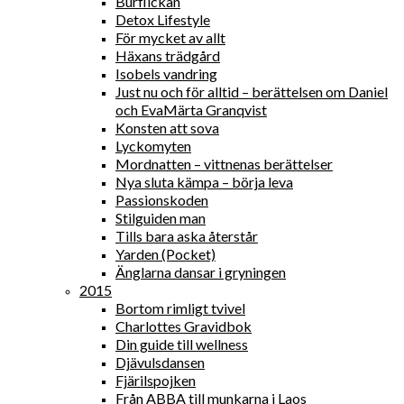
Burflickan
Detox Lifestyle
För mycket av allt
Häxans trädgård
Isobels vandring
Just nu och för alltid – berättelsen om Daniel
och EvaMärta Granqvist
Konsten att sova
Lyckomyten
Mordnatten – vittnenas berättelser
Nya sluta kämpa – börja leva
Passionskoden
Stilguiden man
Tills bara aska återstår
Yarden (Pocket)
Änglarna dansar i gryningen
2015
Bortom rimligt tvivel
Charlottes Gravidbok
Din guide till wellness
Djävulsdansen
Fjärilspojken
Från ABBA till munkarna i Laos