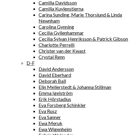
Camilla Davidsson
Camilla Kuylenstierna
Carina Sunding, Marie Thorslund & Linda
Newnham
Carolina Gynning
Cecilia Gyllenhammar
Cecilia Sylvan Henriksson & Patrick Gibson
Charlotte Perrelli
Christer van der Kwast
Crystal Renn
D-F
David Andersson
David Eberhard
Deborah Ball
Elin Mellerstedt & Johanna Stillman
Emma Igelström
Erik Hörstadius
Eva Forsberg Schinkler
Eva Rusz
Eva Sanner
Ewa Meruk
Ewa Wigenheim