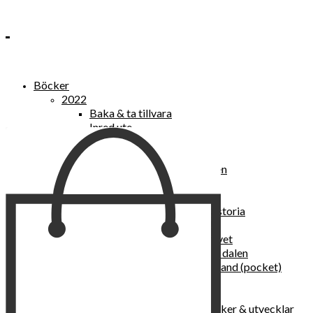
Böcker
2022
Baka & ta tillvara
Inred ute
Power Women
2021
Kvinnan som lekte med elden
“Vi vill nytt, vi begär plats”
Sånger vid avgrunden
Vattenvarelser : en kulturhistoria
Sannas fastebok
Happy skin : ung hud hela livet
Det lilla pensionatet i gröna dalen
I trygghetsnarkomanernas land (pocket)
36 dygn i dödens väntrum
Baka med frukt och grönt
Self Love – hur du läker, stärker & utvecklar