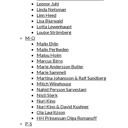
Leonor Juhl
Linda Netsman
Linn Heed
Lisa Bjurwald
Lotta Lewenhaupt
Louise Strömberg
M-O
Malin Ehlin
Malin Perlheden
Malou Holm
Marcus Birro
Marie Andersson Butler
Marie Sammeli
Martina Johansson & Ralf Sundberg
Mitch Winehouse
Nahid Persson Sarvestani
Nisti Sterk
Nuri Kino
Nuri Kino & David Kushner
Ola Lauritzson
HH Prinsessan Olga Romanoff
P-S