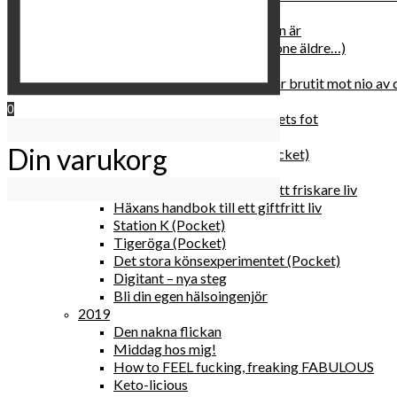
2020
Hur du blir parisisk var du än är
Äldre och klokare (åtminstone äldre…)
Häxans kokbok
Gud gav oss tio bud – jag har brutit mot nio av
Blomster & bakverk
0
Den lilla vingården vid bergets fot
Happy me
Din varukorg
Det lilla galleriet i solen (pocket)
Den nakna flickan (pocket)
Gröna, sköna tillbehör för ett friskare liv
Häxans handbok till ett giftfritt liv
Station K (Pocket)
Tigeröga (Pocket)
Det stora könsexperimentet (Pocket)
Digitant – nya steg
Bli din egen hälsoingenjör
2019
Den nakna flickan
Middag hos mig!
How to FEEL fucking, freaking FABULOUS
Keto-licious