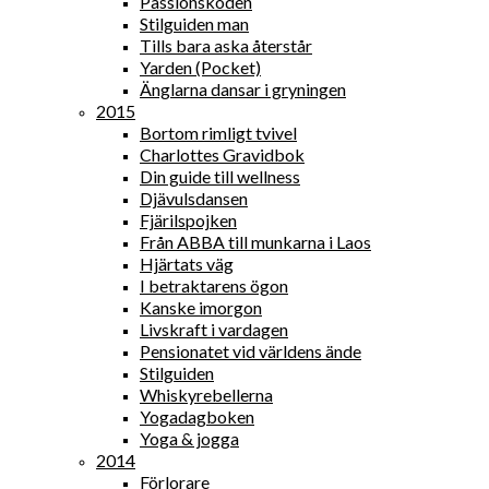
Passionskoden
Stilguiden man
Tills bara aska återstår
Yarden (Pocket)
Änglarna dansar i gryningen
2015
Bortom rimligt tvivel
Charlottes Gravidbok
Din guide till wellness
Djävulsdansen
Fjärilspojken
Från ABBA till munkarna i Laos
Hjärtats väg
I betraktarens ögon
Kanske imorgon
Livskraft i vardagen
Pensionatet vid världens ände
Stilguiden
Whiskyrebellerna
Yogadagboken
Yoga & jogga
2014
Förlorare