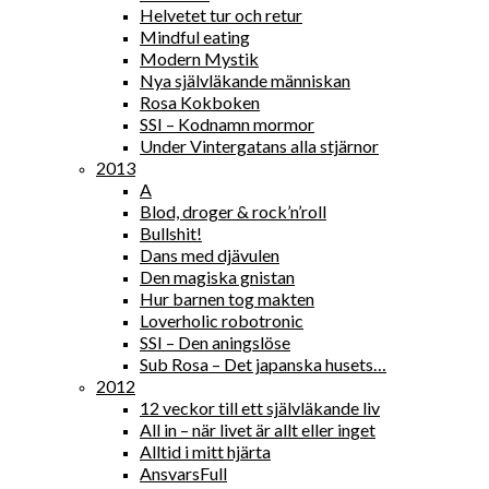
Helvetet tur och retur
Mindful eating
Modern Mystik
Nya självläkande människan
Rosa Kokboken
SSI – Kodnamn mormor
Under Vintergatans alla stjärnor
2013
A
Blod, droger & rock’n’roll
Bullshit!
Dans med djävulen
Den magiska gnistan
Hur barnen tog makten
Loverholic robotronic
SSI – Den aningslöse
Sub Rosa – Det japanska husets…
2012
12 veckor till ett självläkande liv
All in – när livet är allt eller inget
Alltid i mitt hjärta
AnsvarsFull