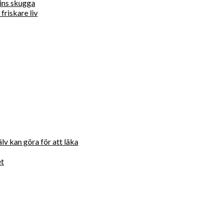
ins skugga
friskare liv
lv kan göra för att läka
et