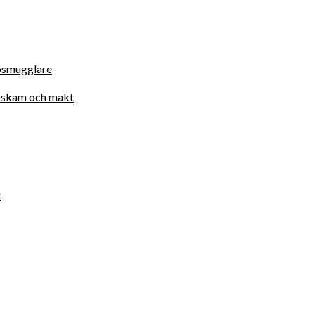
osmugglare
d, skam och makt
r