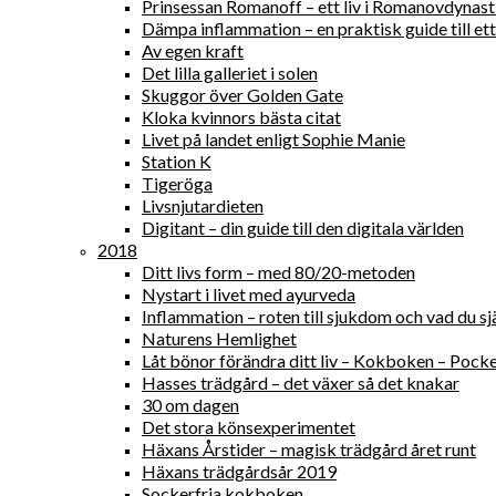
Prinsessan Romanoff – ett liv i Romanovdynast
Dämpa inflammation – en praktisk guide till ett 
Av egen kraft
Det lilla galleriet i solen
Skuggor över Golden Gate
Kloka kvinnors bästa citat
Livet på landet enligt Sophie Manie
Station K
Tigeröga
Livsnjutardieten
Digitant – din guide till den digitala världen
2018
Ditt livs form – med 80/20-metoden
Nystart i livet med ayurveda
Inflammation – roten till sjukdom och vad du sjä
Naturens Hemlighet
Låt bönor förändra ditt liv – Kokboken – Pock
Hasses trädgård – det växer så det knakar
30 om dagen
Det stora könsexperimentet
Häxans Årstider – magisk trädgård året runt
Häxans trädgårdsår 2019
Sockerfria kokboken