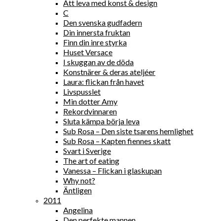
Att leva med konst & design
C
Den svenska gudfadern
Din innersta fruktan
Finn din inre styrka
Huset Versace
I skuggan av de döda
Konstnärer & deras ateljéer
Laura: flickan från havet
Livspusslet
Min dotter Amy
Rekordvinnaren
Sluta kämpa börja leva
Sub Rosa – Den siste tsarens hemlighet
Sub Rosa – Kapten fiennes skatt
Svart i Sverige
The art of eating
Vanessa – Flickan i glaskupan
Why not?
Äntligen
2011
Angelina
Den perfekte mannen