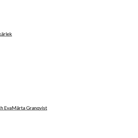
kärlek
 och EvaMärta Granqvist