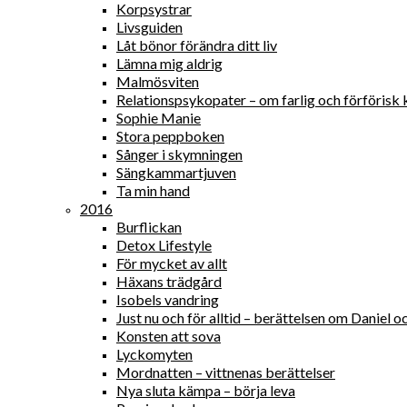
Korpsystrar
Livsguiden
Låt bönor förändra ditt liv
Lämna mig aldrig
Malmösviten
Relationspsykopater – om farlig och förförisk 
Sophie Manie
Stora peppboken
Sånger i skymningen
Sängkammartjuven
Ta min hand
2016
Burflickan
Detox Lifestyle
För mycket av allt
Häxans trädgård
Isobels vandring
Just nu och för alltid – berättelsen om Daniel
Konsten att sova
Lyckomyten
Mordnatten – vittnenas berättelser
Nya sluta kämpa – börja leva