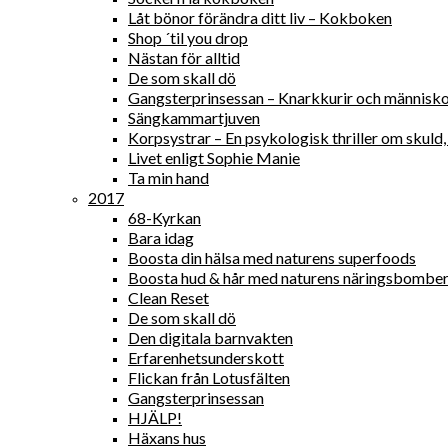
Låt bönor förändra ditt liv – Kokboken
Shop ´til you drop
Nästan för alltid
De som skall dö
Gangsterprinsessan – Knarkkurir och människ
Sängkammartjuven
Korpsystrar – En psykologisk thriller om skul
Livet enligt Sophie Manie
Ta min hand
2017
68-Kyrkan
Bara idag
Boosta din hälsa med naturens superfoods
Boosta hud & hår med naturens näringsbombe
Clean Reset
De som skall dö
Den digitala barnvakten
Erfarenhetsunderskott
Flickan från Lotusfälten
Gangsterprinsessan
HJÄLP!
Häxans hus