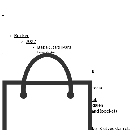
Böcker
2022
Baka & ta tillvara
Inred ute
Power Women
2021
Kvinnan som lekte med elden
“Vi vill nytt, vi begär plats”
Sånger vid avgrunden
Vattenvarelser : en kulturhistoria
Sannas fastebok
Happy skin : ung hud hela livet
Det lilla pensionatet i gröna dalen
I trygghetsnarkomanernas land (pocket)
36 dygn i dödens väntrum
Baka med frukt och grönt
Self Love – hur du läker, stärker & utvecklar rel