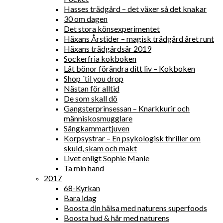
Hasses trädgård – det växer så det knakar
30 om dagen
Det stora könsexperimentet
Häxans Årstider – magisk trädgård året runt
Häxans trädgårdsår 2019
Sockerfria kokboken
Låt bönor förändra ditt liv – Kokboken
Shop ´til you drop
Nästan för alltid
De som skall dö
Gangsterprinsessan – Knarkkurir och
människosmugglare
Sängkammartjuven
Korpsystrar – En psykologisk thriller om
skuld, skam och makt
Livet enligt Sophie Manie
Ta min hand
2017
68-Kyrkan
Bara idag
Boosta din hälsa med naturens superfoods
Boosta hud & hår med naturens