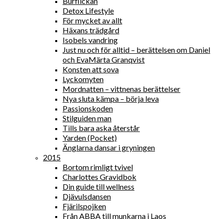
Burflickan
Detox Lifestyle
För mycket av allt
Häxans trädgård
Isobels vandring
Just nu och för alltid – berättelsen om Daniel
och EvaMärta Granqvist
Konsten att sova
Lyckomyten
Mordnatten – vittnenas berättelser
Nya sluta kämpa – börja leva
Passionskoden
Stilguiden man
Tills bara aska återstår
Yarden (Pocket)
Änglarna dansar i gryningen
2015
Bortom rimligt tvivel
Charlottes Gravidbok
Din guide till wellness
Djävulsdansen
Fjärilspojken
Från ABBA till munkarna i Laos