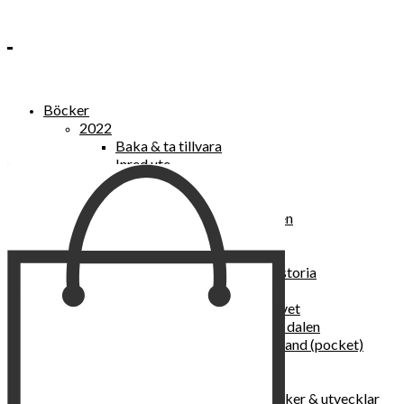
Böcker
2022
Baka & ta tillvara
Inred ute
Power Women
2021
Kvinnan som lekte med elden
“Vi vill nytt, vi begär plats”
Sånger vid avgrunden
Vattenvarelser : en kulturhistoria
Sannas fastebok
Happy skin : ung hud hela livet
Det lilla pensionatet i gröna dalen
I trygghetsnarkomanernas land (pocket)
36 dygn i dödens väntrum
Baka med frukt och grönt
Self Love – hur du läker, stärker & utvecklar