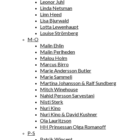
Leonor Juhl
Linda Netsman
Linn Heed
Lisa Bjurwald
Lotta Lewenhaupt
Louise Strömberg
M-O
Malin Ehlin
Malin Perlheden
Malou Holm
Marcus Birro
Marie Andersson Butler
Marie Sammeli
Martina Johansson & Ralf Sundberg
Mitch Winehouse
Nahid Persson Sarvestani
Nisti Sterk
Nuri Kino
Nuri Kino & David Kushner
Ola Lauritzson
HH Prinsessan Olga Romanoff
P-S
Patrik Wincent