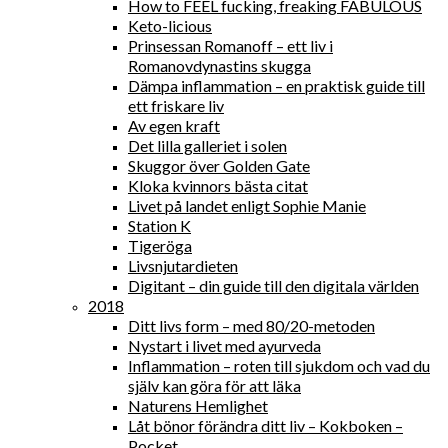
How to FEEL fucking, freaking FABULOUS
Keto-licious
Prinsessan Romanoff – ett liv i
Romanovdynastins skugga
Dämpa inflammation – en praktisk guide till
ett friskare liv
Av egen kraft
Det lilla galleriet i solen
Skuggor över Golden Gate
Kloka kvinnors bästa citat
Livet på landet enligt Sophie Manie
Station K
Tigeröga
Livsnjutardieten
Digitant – din guide till den digitala världen
2018
Ditt livs form – med 80/20-metoden
Nystart i livet med ayurveda
Inflammation – roten till sjukdom och vad du
själv kan göra för att läka
Naturens Hemlighet
Låt bönor förändra ditt liv – Kokboken –
Pocket