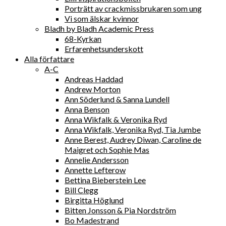
Porträtt av crackmissbrukaren som ung
Vi som älskar kvinnor
Bladh by Bladh Academic Press
68-Kyrkan
Erfarenhetsunderskott
Alla författare
A-C
Andreas Haddad
Andrew Morton
Ann Söderlund & Sanna Lundell
Anna Benson
Anna Wikfalk & Veronika Ryd
Anna Wikfalk, Veronika Ryd, Tia Jumbe
Anne Berest, Audrey Diwan, Caroline de
Maigret och Sophie Mas
Annelie Andersson
Annette Lefterow
Bettina Bieberstein Lee
Bill Clegg
Birgitta Höglund
Bitten Jonsson & Pia Nordström
Bo Madestrand