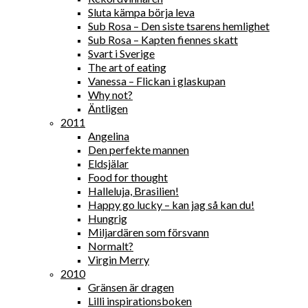
Sluta kämpa börja leva
Sub Rosa – Den siste tsarens hemlighet
Sub Rosa – Kapten fiennes skatt
Svart i Sverige
The art of eating
Vanessa – Flickan i glaskupan
Why not?
Äntligen
2011
Angelina
Den perfekte mannen
Eldsjälar
Food for thought
Halleluja, Brasilien!
Happy go lucky – kan jag så kan du!
Hungrig
Miljardären som försvann
Normalt?
Virgin Merry
2010
Gränsen är dragen
Lilli inspirationsboken