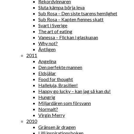
Rekordvinnaren
Sluta kämpa börja leva
Sub Rosa – Den siste tsarens hemlighet
Sub Rosa – Kapten fiennes skatt
Svart i Sverige
The art of eating
Vanessa – Flickan i glaskupan
Why not?
Äntligen
2011
Angelina
Den perfekte mannen
Eldsjälar
Food for thought
Halleluja, Brasilien!
Happy go lucky – kan jag så kan du!
Hungrig
Miljardären som försvann
Normalt?
Virgin Merry
2010
Gränsen är dragen
Lilli inspirationsboken