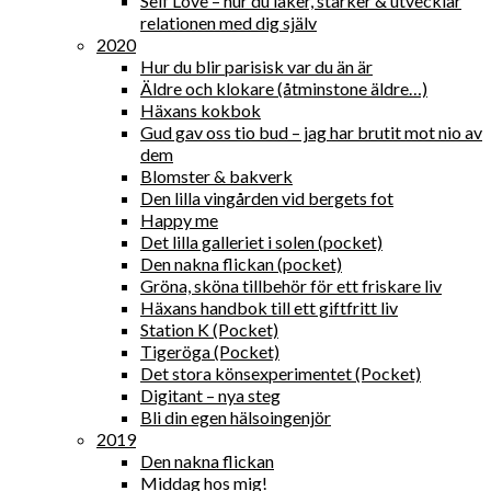
Self Love – hur du läker, stärker & utvecklar
relationen med dig själv
2020
Hur du blir parisisk var du än är
Äldre och klokare (åtminstone äldre…)
Häxans kokbok
Gud gav oss tio bud – jag har brutit mot nio av
dem
Blomster & bakverk
Den lilla vingården vid bergets fot
Happy me
Det lilla galleriet i solen (pocket)
Den nakna flickan (pocket)
Gröna, sköna tillbehör för ett friskare liv
Häxans handbok till ett giftfritt liv
Station K (Pocket)
Tigeröga (Pocket)
Det stora könsexperimentet (Pocket)
Digitant – nya steg
Bli din egen hälsoingenjör
2019
Den nakna flickan
Middag hos mig!