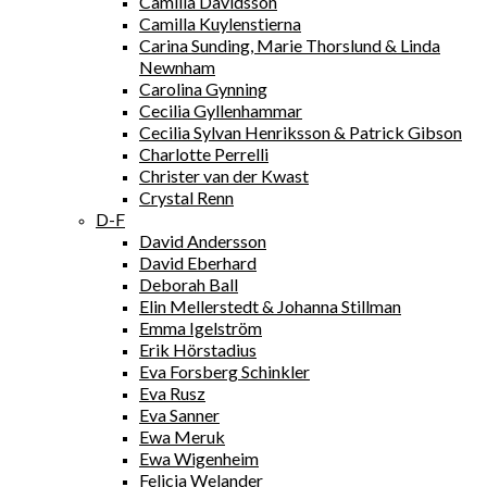
Camilla Davidsson
Camilla Kuylenstierna
Carina Sunding, Marie Thorslund & Linda
Newnham
Carolina Gynning
Cecilia Gyllenhammar
Cecilia Sylvan Henriksson & Patrick Gibson
Charlotte Perrelli
Christer van der Kwast
Crystal Renn
D-F
David Andersson
David Eberhard
Deborah Ball
Elin Mellerstedt & Johanna Stillman
Emma Igelström
Erik Hörstadius
Eva Forsberg Schinkler
Eva Rusz
Eva Sanner
Ewa Meruk
Ewa Wigenheim
Felicia Welander