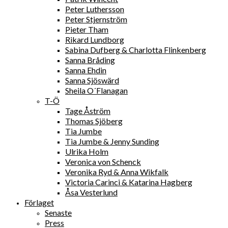
Peter Luthersson
Peter Stjernström
Pieter Tham
Rikard Lundborg
Sabina Dufberg & Charlotta Flinkenberg
Sanna Bråding
Sanna Ehdin
Sanna Sjöswärd
Sheila O´Flanagan
T-Ö
Tage Åström
Thomas Sjöberg
Tia Jumbe
Tia Jumbe & Jenny Sunding
Ulrika Holm
Veronica von Schenck
Veronika Ryd & Anna Wikfalk
Victoria Carinci & Katarina Hagberg
Åsa Vesterlund
Förlaget
Senaste
Press