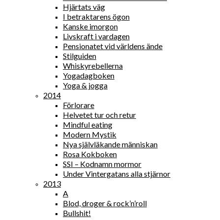
Hjärtats väg
I betraktarens ögon
Kanske imorgon
Livskraft i vardagen
Pensionatet vid världens ände
Stilguiden
Whiskyrebellerna
Yogadagboken
Yoga & jogga
2014
Förlorare
Helvetet tur och retur
Mindful eating
Modern Mystik
Nya självläkande människan
Rosa Kokboken
SSI – Kodnamn mormor
Under Vintergatans alla stjärnor
2013
A
Blod, droger & rock’n’roll
Bullshit!