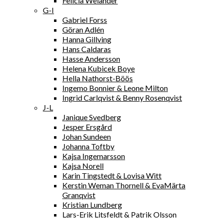
Felicia Welander
G-I
Gabriel Forss
Göran Adlén
Hanna Gillving
Hans Caldaras
Hasse Andersson
Helena Kubicek Boye
Hella Nathorst-Böös
Ingemo Bonnier & Leone Milton
Ingrid Carlqvist & Benny Rosenqvist
J-L
Janique Svedberg
Jesper Ersgård
Johan Sundeen
Johanna Toftby
Kajsa Ingemarsson
Kajsa Norell
Karin Tingstedt & Lovisa Witt
Kerstin Weman Thornell & EvaMärta
Granqvist
Kristian Lundberg
Lars-Erik Litsfeldt & Patrik Olsson