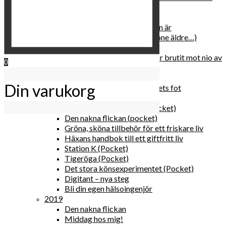
relationen med dig själv
2020
Hur du blir parisisk var du än är
Äldre och klokare (åtminstone äldre…)
Häxans kokbok
Gud gav oss tio bud – jag har brutit mot nio av
0
dem
Blomster & bakverk
Din varukorg
Den lilla vingården vid bergets fot
Happy me
Det lilla galleriet i solen (pocket)
Den nakna flickan (pocket)
Gröna, sköna tillbehör för ett friskare liv
Häxans handbok till ett giftfritt liv
Station K (Pocket)
Tigeröga (Pocket)
Det stora könsexperimentet (Pocket)
Digitant – nya steg
Bli din egen hälsoingenjör
2019
Den nakna flickan
Middag hos mig!