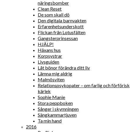
näringsbomber
Clean Reset
De som skall dö
Den digitala barnvakten
Erfarenhetsunderskott
Flickan från Lotusfälten
Gangsterprinsessan
HJÄLP!
Häxans hus
Korpsystrar
Livsguiden
Låt bönor förändra ditt liv
Lämna mig aldrig
Malmösviten
Relationspsykopater – om farlig och förförisk
kärlek
Sophie Manie
Stora peppboken
Sånger i skymningen
Sängkammartjuven
Ta min hand
2016