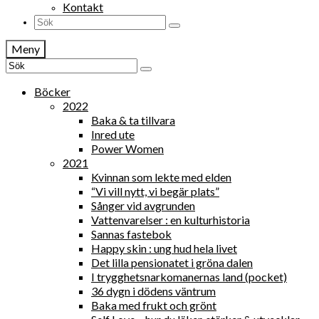
Kontakt
Search
for:
Meny
Search
for:
Böcker
2022
Baka & ta tillvara
Inred ute
Power Women
2021
Kvinnan som lekte med elden
“Vi vill nytt, vi begär plats”
Sånger vid avgrunden
Vattenvarelser : en kulturhistoria
Sannas fastebok
Happy skin : ung hud hela livet
Det lilla pensionatet i gröna dalen
I trygghetsnarkomanernas land (pocket)
36 dygn i dödens väntrum
Baka med frukt och grönt