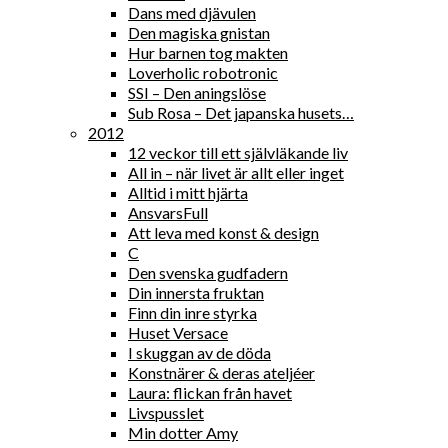
Dans med djävulen
Den magiska gnistan
Hur barnen tog makten
Loverholic robotronic
SSI – Den aningslöse
Sub Rosa – Det japanska husets…
2012
12 veckor till ett självläkande liv
All in – när livet är allt eller inget
Alltid i mitt hjärta
AnsvarsFull
Att leva med konst & design
C
Den svenska gudfadern
Din innersta fruktan
Finn din inre styrka
Huset Versace
I skuggan av de döda
Konstnärer & deras ateljéer
Laura: flickan från havet
Livspusslet
Min dotter Amy