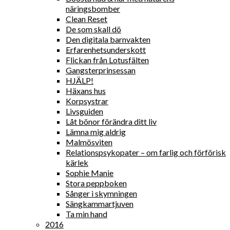
näringsbomber
Clean Reset
De som skall dö
Den digitala barnvakten
Erfarenhetsunderskott
Flickan från Lotusfälten
Gangsterprinsessan
HJÄLP!
Häxans hus
Korpsystrar
Livsguiden
Låt bönor förändra ditt liv
Lämna mig aldrig
Malmösviten
Relationspsykopater – om farlig och förförisk
kärlek
Sophie Manie
Stora peppboken
Sånger i skymningen
Sängkammartjuven
Ta min hand
2016