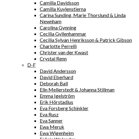
Camilla Davidsson
Camilla Kuylenstierna
Carina Sunding, Marie Thorslund & Linda
Newnham
Carolina Gynning
Cecilia Gyllenhammar
Cecilia Sylvan Henriksson & Patrick Gibson
Charlotte Perrelli
Christer van der Kwast
Crystal Renn
D-F
David Andersson
David Eberhard
Deborah Ball
Elin Mellerstedt & Johanna Stillman
Emma Igelström
Erik Hörstadius
Eva Forsberg Schinkler
Eva Rusz
Eva Sanner
Ewa Meruk
Ewa Wigenheim