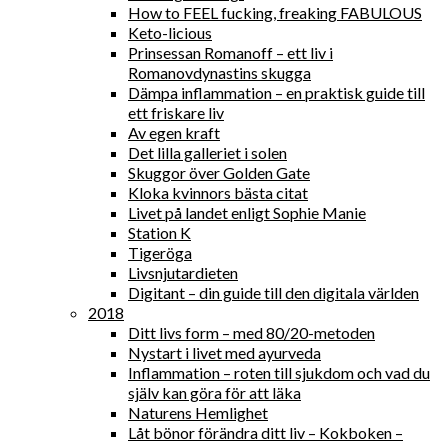
How to FEEL fucking, freaking FABULOUS
Keto-licious
Prinsessan Romanoff – ett liv i
Romanovdynastins skugga
Dämpa inflammation – en praktisk guide till
ett friskare liv
Av egen kraft
Det lilla galleriet i solen
Skuggor över Golden Gate
Kloka kvinnors bästa citat
Livet på landet enligt Sophie Manie
Station K
Tigeröga
Livsnjutardieten
Digitant – din guide till den digitala världen
2018
Ditt livs form – med 80/20-metoden
Nystart i livet med ayurveda
Inflammation – roten till sjukdom och vad du
själv kan göra för att läka
Naturens Hemlighet
Låt bönor förändra ditt liv – Kokboken –