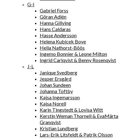
G-I
Gabriel Forss
Göran Adlén
Hanna Gillving
Hans Caldaras
Hasse Andersson
Helena Kubicek Boye
Hella Nathorst-Böös
Ingemo Bonnier & Leone Milton
Ingrid Carlqvist & Benny Rosenqvist
J-L
Janique Svedberg
Jesper Ersgård
Johan Sundeen
Johanna Toftby
Kajsa Ingemarsson
Kajsa Norell
Karin Tingstedt & Lovisa Witt
Kerstin Weman Thornell & EvaMärta
Granqvist
Kristian Lundberg
Lars-Erik Litsfeldt & Patrik Olsson