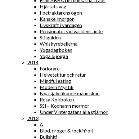
Från ABBA till munkarna i Laos
Hjärtats väg
I betraktarens ögon
Kanske imorgon
Livskraft i vardagen
Pensionatet vid världens ände
Stilguiden
Whiskyrebellerna
Yogadagboken
Yoga & jogga
2014
Förlorare
Helvetet tur och retur
Mindful eating
Modern Mystik
Nya självläkande människan
Rosa Kokboken
SSI – Kodnamn mormor
Under Vintergatans alla stjärnor
2013
A
Blod, droger & rock’n’roll
Bullshit!