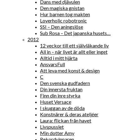
Dans med djävulen
Den magiska gnistan
Hur barnen tog makten
Loverholic robotronic
SSI – Den aningslöse
Sub Rosa – Det japanska husets…
2012
12 veckor till ett självläkande liv
All in – när livet är allt eller inget
Alltid i mitt hjärta
AnsvarsFull
Att leva med konst & design
C
Den svenska gudfadern
Din innersta fruktan
Finn din inre styrka
Huset Versace
I skuggan av de döda
Konstnärer & deras ateljéer
Laura: flickan från havet
Livspusslet
Min dotter Amy
Rekordvinnaren