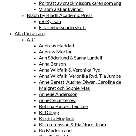
Porträtt av crackmissbrukaren som ung
Vi som älskar kvinnor
Bladh by Bladh Academic Press
68-Kyrkan
Erfarenhetsunderskott
Alla författare
A-C
Andreas Haddad
Andrew Morton
Ann Söderlund & Sanna Lundell
Anna Benson
Anna Wikfalk & Veronika Ryd
Anna Wikfalk, Veronika Ryd, Tia Jumbe
Anne Berest, Audrey Diwan, Caroline de
Maigret och Sophie Mas
Annelie Andersson
Annette Lefterow
Bettina Bieberstein Lee
Bill Clegg
Birgitta Höglund
Bitten Jonsson & Pia Nordström
Bo Madestrand