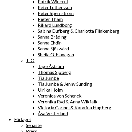
Patrik Wincent
Peter Luthersson
Peter Stjernström
Pieter Tham
Rikard Lundborg
Sabina Dufberg & Charlotta Flinkenberg
Sanna Bråding
Sanna Ehdin
Sanna Sjöswärd
Sheila O´Flanagan
T-Ö
Tage Åström
Thomas Sjöberg
Tia Jumbe
Tia Jumbe & Jenny Sunding
Ulrika Holm
Veronica von Schenck
Veronika Ryd & Anna Wikfalk
Victoria Carinci & Katarina Hagberg
Åsa Vesterlund
Förlaget
Senaste
Press