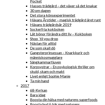
Pocket
Hasses trädgård – det växer så det knakar
30 om dagen
Det stora könsexperimentet
Häxans Årstider – magisk trädgård året runt
Häxans trädgårdsår 2019
Sockerfria kokboken
Låt bönor förändra ditt liv – Kokboken
Shop ´til you drop
Nästan för alltid
De som skall dö
Gangsterprinsessan – Knarkkurir och
människosmugglare
Sängkammartjuven
Korpsystrar – En psykologisk thriller om
skuld, skam och makt
Livet enligt Sophie Manie
Ta min hand
2017
68-Kyrkan
Bara idag
Boosta din hälsa med naturens superfoods
Boosta hud & hår med naturens