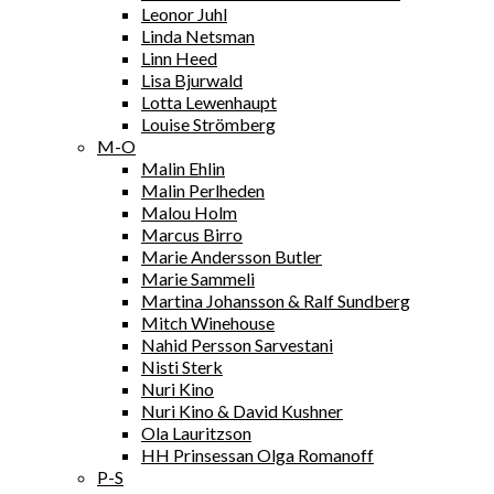
Leonor Juhl
Linda Netsman
Linn Heed
Lisa Bjurwald
Lotta Lewenhaupt
Louise Strömberg
M-O
Malin Ehlin
Malin Perlheden
Malou Holm
Marcus Birro
Marie Andersson Butler
Marie Sammeli
Martina Johansson & Ralf Sundberg
Mitch Winehouse
Nahid Persson Sarvestani
Nisti Sterk
Nuri Kino
Nuri Kino & David Kushner
Ola Lauritzson
HH Prinsessan Olga Romanoff
P-S