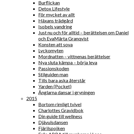
Burflickan
Detox Lifestyle
För mycket av allt
Häxans trädgård
Isobels vandring
Just nu och för alltid – berättelsen om Daniel
och EvaMärta Granqvist
Konsten att sova
Lyckomyten
Mordnatten – vittnenas berättelser
Nya sluta kämpa – börja leva
Passionskoden
Stilguiden man
Tills bara aska återstår
Yarden (Pocket)
Änglarna dansar i gryningen
2015
Bortom rimligt tvivel
Charlottes Gravidbok
Din guide till wellness
Djävulsdansen
Fjärilspojken