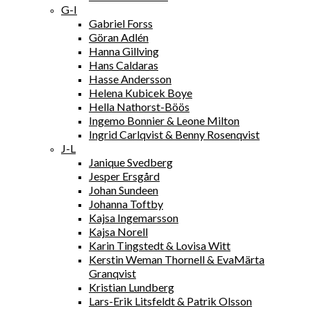
G-I
Gabriel Forss
Göran Adlén
Hanna Gillving
Hans Caldaras
Hasse Andersson
Helena Kubicek Boye
Hella Nathorst-Böös
Ingemo Bonnier & Leone Milton
Ingrid Carlqvist & Benny Rosenqvist
J-L
Janique Svedberg
Jesper Ersgård
Johan Sundeen
Johanna Toftby
Kajsa Ingemarsson
Kajsa Norell
Karin Tingstedt & Lovisa Witt
Kerstin Weman Thornell & EvaMärta
Granqvist
Kristian Lundberg
Lars-Erik Litsfeldt & Patrik Olsson