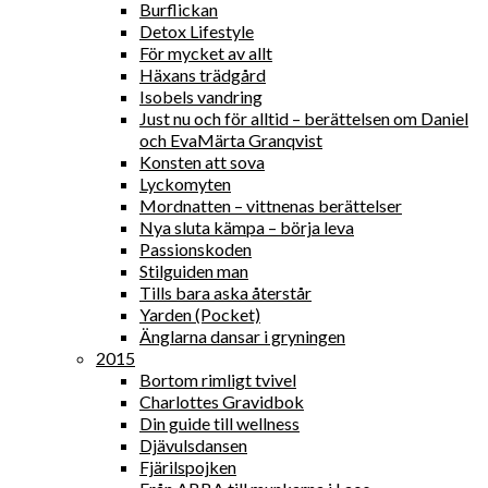
Burflickan
Detox Lifestyle
För mycket av allt
Häxans trädgård
Isobels vandring
Just nu och för alltid – berättelsen om Daniel
och EvaMärta Granqvist
Konsten att sova
Lyckomyten
Mordnatten – vittnenas berättelser
Nya sluta kämpa – börja leva
Passionskoden
Stilguiden man
Tills bara aska återstår
Yarden (Pocket)
Änglarna dansar i gryningen
2015
Bortom rimligt tvivel
Charlottes Gravidbok
Din guide till wellness
Djävulsdansen
Fjärilspojken