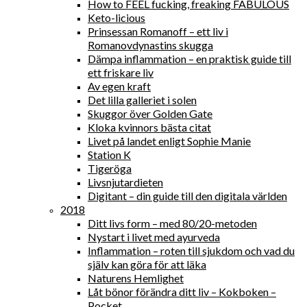
How to FEEL fucking, freaking FABULOUS
Keto-licious
Prinsessan Romanoff – ett liv i
Romanovdynastins skugga
Dämpa inflammation – en praktisk guide till
ett friskare liv
Av egen kraft
Det lilla galleriet i solen
Skuggor över Golden Gate
Kloka kvinnors bästa citat
Livet på landet enligt Sophie Manie
Station K
Tigeröga
Livsnjutardieten
Digitant – din guide till den digitala världen
2018
Ditt livs form – med 80/20-metoden
Nystart i livet med ayurveda
Inflammation – roten till sjukdom och vad du
själv kan göra för att läka
Naturens Hemlighet
Låt bönor förändra ditt liv – Kokboken –
Pocket