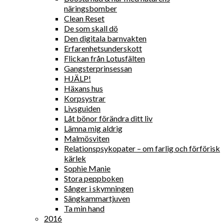
näringsbomber
Clean Reset
De som skall dö
Den digitala barnvakten
Erfarenhetsunderskott
Flickan från Lotusfälten
Gangsterprinsessan
HJÄLP!
Häxans hus
Korpsystrar
Livsguiden
Låt bönor förändra ditt liv
Lämna mig aldrig
Malmösviten
Relationspsykopater – om farlig och förförisk
kärlek
Sophie Manie
Stora peppboken
Sånger i skymningen
Sängkammartjuven
Ta min hand
2016