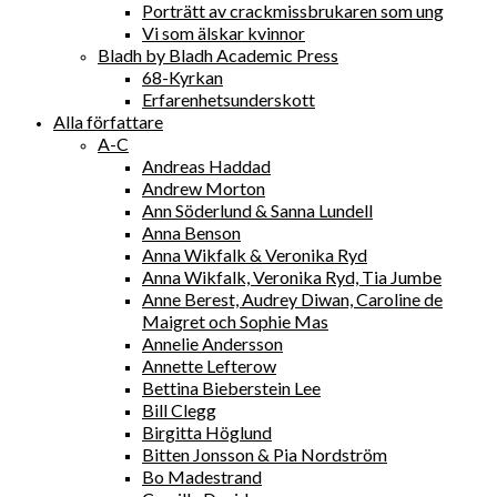
Porträtt av crackmissbrukaren som ung
Vi som älskar kvinnor
Bladh by Bladh Academic Press
68-Kyrkan
Erfarenhetsunderskott
Alla författare
A-C
Andreas Haddad
Andrew Morton
Ann Söderlund & Sanna Lundell
Anna Benson
Anna Wikfalk & Veronika Ryd
Anna Wikfalk, Veronika Ryd, Tia Jumbe
Anne Berest, Audrey Diwan, Caroline de
Maigret och Sophie Mas
Annelie Andersson
Annette Lefterow
Bettina Bieberstein Lee
Bill Clegg
Birgitta Höglund
Bitten Jonsson & Pia Nordström
Bo Madestrand