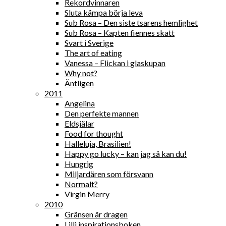
Rekordvinnaren
Sluta kämpa börja leva
Sub Rosa – Den siste tsarens hemlighet
Sub Rosa – Kapten fiennes skatt
Svart i Sverige
The art of eating
Vanessa – Flickan i glaskupan
Why not?
Äntligen
2011
Angelina
Den perfekte mannen
Eldsjälar
Food for thought
Halleluja, Brasilien!
Happy go lucky – kan jag så kan du!
Hungrig
Miljardären som försvann
Normalt?
Virgin Merry
2010
Gränsen är dragen
Lilli inspirationsboken