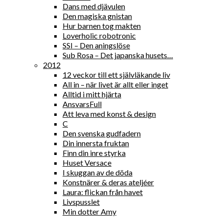
Dans med djävulen
Den magiska gnistan
Hur barnen tog makten
Loverholic robotronic
SSI – Den aningslöse
Sub Rosa – Det japanska husets…
2012
12 veckor till ett självläkande liv
All in – när livet är allt eller inget
Alltid i mitt hjärta
AnsvarsFull
Att leva med konst & design
C
Den svenska gudfadern
Din innersta fruktan
Finn din inre styrka
Huset Versace
I skuggan av de döda
Konstnärer & deras ateljéer
Laura: flickan från havet
Livspusslet
Min dotter Amy