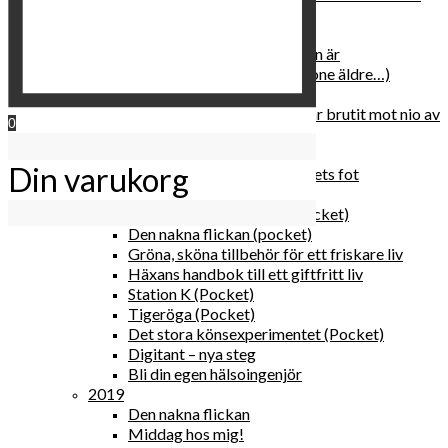
relationen med dig själv
2020
Hur du blir parisisk var du än är
Äldre och klokare (åtminstone äldre…)
Häxans kokbok
Gud gav oss tio bud – jag har brutit mot nio av
0
dem
Blomster & bakverk
Din varukorg
Den lilla vingården vid bergets fot
Happy me
Det lilla galleriet i solen (pocket)
Den nakna flickan (pocket)
Gröna, sköna tillbehör för ett friskare liv
Häxans handbok till ett giftfritt liv
Station K (Pocket)
Tigeröga (Pocket)
Det stora könsexperimentet (Pocket)
Digitant – nya steg
Bli din egen hälsoingenjör
2019
Den nakna flickan
Middag hos mig!