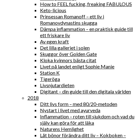
How to FEEL fucking, freaking FABULOUS
Keto-licious
Prinsessan Romanoff – ett liv i
Romanovdynastins skugga
Dämpa inflammation – en praktisk guide till
ett friskare liv
Av egen kraft
Det lilla galleriet i solen
Skuggor över Golden Gate
Kloka kvinnors bästa citat
Livet på landet enligt Sophie Manie
Station K
Tigeröga
Livsnjutardieten
Digitant – din guide till den digitala världen
2018
Ditt livs form – med 80/20-metoden
Nystart i livet med ayurveda
Inflammation – roten till sjukdom och vad du
själv kan göra för att läka
Naturens Hemlighet
Låt bönor förändra ditt liv – Kokboken –