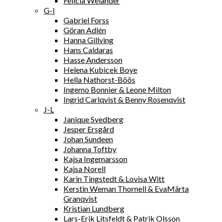
Felicia Welander
G-I
Gabriel Forss
Göran Adlén
Hanna Gillving
Hans Caldaras
Hasse Andersson
Helena Kubicek Boye
Hella Nathorst-Böös
Ingemo Bonnier & Leone Milton
Ingrid Carlqvist & Benny Rosenqvist
J-L
Janique Svedberg
Jesper Ersgård
Johan Sundeen
Johanna Toftby
Kajsa Ingemarsson
Kajsa Norell
Karin Tingstedt & Lovisa Witt
Kerstin Weman Thornell & EvaMärta
Granqvist
Kristian Lundberg
Lars-Erik Litsfeldt & Patrik Olsson