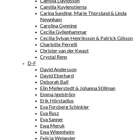
Camilla Davidsson
Camilla Kuylenstierna
Carina Sunding, Marie Thorslund & Linda
Newnham
Carolina Gynning
Cecilia Gyllenhammar
Cecilia Sylvan Henriksson & Patrick Gibson
Charlotte Perrelli
Christer van der Kwast
Crystal Renn
D-F
David Andersson
David Eberhard
Deborah Ball
Elin Mellerstedt & Johanna Stillman
Emma Igelström
Erik Hörstadius
Eva Forsberg Schinkler
Eva Rusz
Eva Sanner
Ewa Meruk
Ewa Wigenheim
Felicia Welander