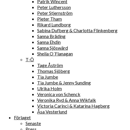
Patrik Wincent
Peter Luthersson
Peter Stjernström
Pieter Tham
Rikard Lundborg
Sabina Dufberg & Charlotta Flinkenberg
Sanna Bråding
Sanna Ehdin
Sanna Sjöswärd
Sheila O´Flanagan
T-Ö
Tage Åström
Thomas Sjöberg
Tia Jumbe
Tia Jumbe & Jenny Sunding
Ulrika Holm
Veronica von Schenck
Veronika Ryd & Anna Wikfalk
Victoria Carinci & Katarina Hagberg
Åsa Vesterlund
Förlaget
Senaste
Press