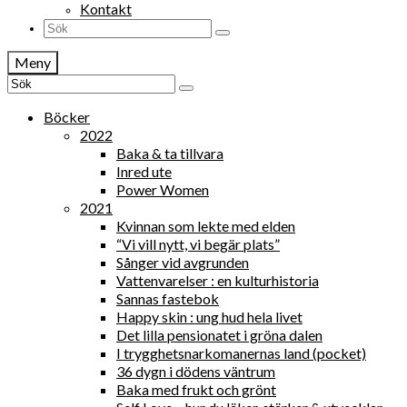
Kontakt
Search
for:
Meny
Search
for:
Böcker
2022
Baka & ta tillvara
Inred ute
Power Women
2021
Kvinnan som lekte med elden
“Vi vill nytt, vi begär plats”
Sånger vid avgrunden
Vattenvarelser : en kulturhistoria
Sannas fastebok
Happy skin : ung hud hela livet
Det lilla pensionatet i gröna dalen
I trygghetsnarkomanernas land (pocket)
36 dygn i dödens väntrum
Baka med frukt och grönt