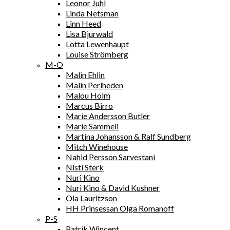
Leonor Juhl
Linda Netsman
Linn Heed
Lisa Bjurwald
Lotta Lewenhaupt
Louise Strömberg
M-O
Malin Ehlin
Malin Perlheden
Malou Holm
Marcus Birro
Marie Andersson Butler
Marie Sammeli
Martina Johansson & Ralf Sundberg
Mitch Winehouse
Nahid Persson Sarvestani
Nisti Sterk
Nuri Kino
Nuri Kino & David Kushner
Ola Lauritzson
HH Prinsessan Olga Romanoff
P-S
Patrik Wincent