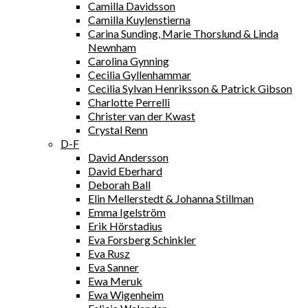
Camilla Davidsson
Camilla Kuylenstierna
Carina Sunding, Marie Thorslund & Linda
Newnham
Carolina Gynning
Cecilia Gyllenhammar
Cecilia Sylvan Henriksson & Patrick Gibson
Charlotte Perrelli
Christer van der Kwast
Crystal Renn
D-F
David Andersson
David Eberhard
Deborah Ball
Elin Mellerstedt & Johanna Stillman
Emma Igelström
Erik Hörstadius
Eva Forsberg Schinkler
Eva Rusz
Eva Sanner
Ewa Meruk
Ewa Wigenheim