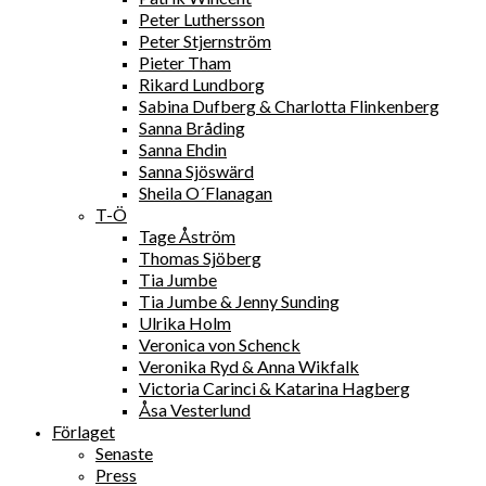
Peter Luthersson
Peter Stjernström
Pieter Tham
Rikard Lundborg
Sabina Dufberg & Charlotta Flinkenberg
Sanna Bråding
Sanna Ehdin
Sanna Sjöswärd
Sheila O´Flanagan
T-Ö
Tage Åström
Thomas Sjöberg
Tia Jumbe
Tia Jumbe & Jenny Sunding
Ulrika Holm
Veronica von Schenck
Veronika Ryd & Anna Wikfalk
Victoria Carinci & Katarina Hagberg
Åsa Vesterlund
Förlaget
Senaste
Press