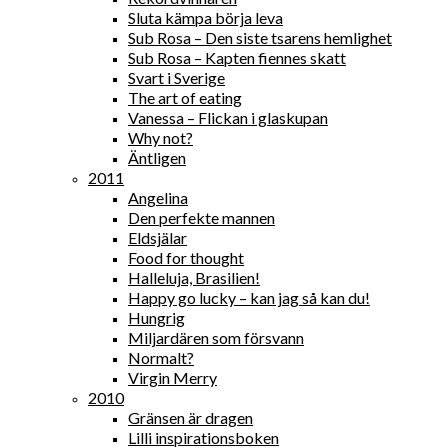
Sluta kämpa börja leva
Sub Rosa – Den siste tsarens hemlighet
Sub Rosa – Kapten fiennes skatt
Svart i Sverige
The art of eating
Vanessa – Flickan i glaskupan
Why not?
Äntligen
2011
Angelina
Den perfekte mannen
Eldsjälar
Food for thought
Halleluja, Brasilien!
Happy go lucky – kan jag så kan du!
Hungrig
Miljardären som försvann
Normalt?
Virgin Merry
2010
Gränsen är dragen
Lilli inspirationsboken