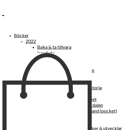
Böcker
2022
Baka & ta tillvara
Inred ute
Power Women
2021
Kvinnan som lekte med elden
“Vi vill nytt, vi begär plats”
Sånger vid avgrunden
Vattenvarelser : en kulturhistoria
Sannas fastebok
Happy skin : ung hud hela livet
Det lilla pensionatet i gröna dalen
I trygghetsnarkomanernas land (pocket)
36 dygn i dödens väntrum
Baka med frukt och grönt
Self Love – hur du läker, stärker & utvecklar