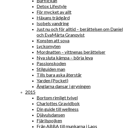
Burflickan
Detox Lifestyle
För mycket av allt
Häxans trädgård
Isobels vandring
Just nu och för alltid – berättelsen om Daniel
och EvaMärta Granqvist
Konsten att sova
Lyckomyten
Mordnatten – vittnenas berättelser
Nya sluta kämpa – börja leva
Passionskoden
Stilguiden man
Tills bara aska återstår
Yarden (Pocket)
Änglarna dansar i gryningen
2015
Bortom rimligt tvivel
Charlottes Gravidbok
Din guide till wellness
Djävulsdansen
Fjärilspojken
Från ABBA till munkarna i Laos