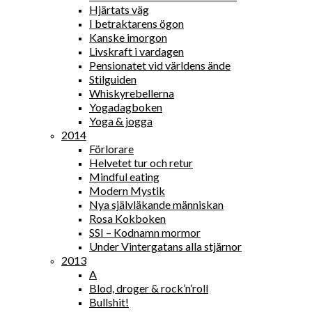
Hjärtats väg
I betraktarens ögon
Kanske imorgon
Livskraft i vardagen
Pensionatet vid världens ände
Stilguiden
Whiskyrebellerna
Yogadagboken
Yoga & jogga
2014
Förlorare
Helvetet tur och retur
Mindful eating
Modern Mystik
Nya självläkande människan
Rosa Kokboken
SSI – Kodnamn mormor
Under Vintergatans alla stjärnor
2013
A
Blod, droger & rock’n’roll
Bullshit!