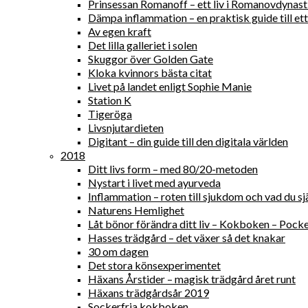
Prinsessan Romanoff – ett liv i Romanovdynast
Dämpa inflammation – en praktisk guide till ett 
Av egen kraft
Det lilla galleriet i solen
Skuggor över Golden Gate
Kloka kvinnors bästa citat
Livet på landet enligt Sophie Manie
Station K
Tigeröga
Livsnjutardieten
Digitant – din guide till den digitala världen
2018
Ditt livs form – med 80/20-metoden
Nystart i livet med ayurveda
Inflammation – roten till sjukdom och vad du sjä
Naturens Hemlighet
Låt bönor förändra ditt liv – Kokboken – Pock
Hasses trädgård – det växer så det knakar
30 om dagen
Det stora könsexperimentet
Häxans Årstider – magisk trädgård året runt
Häxans trädgårdsår 2019
Sockerfria kokboken