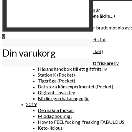
2020
Hur du blir parisisk var du än är
Äldre och klokare (åtminstone äldre…)
Häxans kokbok
Gud gav oss tio bud – jag har brutit mot nio av
Blomster & bakverk
0
Den lilla vingården vid bergets fot
Happy me
Din varukorg
Det lilla galleriet i solen (pocket)
Den nakna flickan (pocket)
Gröna, sköna tillbehör för ett friskare liv
Häxans handbok till ett giftfritt liv
Station K (Pocket)
Tigeröga (Pocket)
Det stora könsexperimentet (Pocket)
Digitant – nya steg
Bli din egen hälsoingenjör
2019
Den nakna flickan
Middag hos mig!
How to FEEL fucking, freaking FABULOUS
Keto-licious