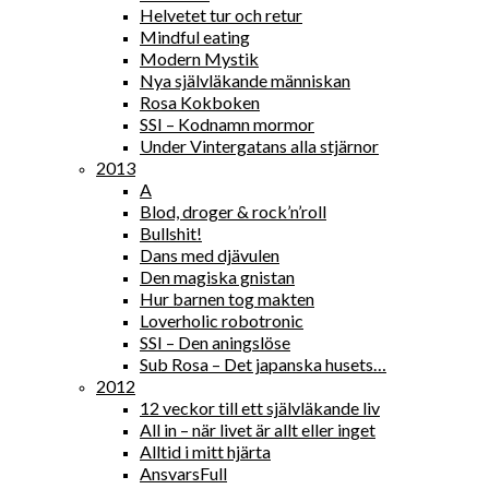
Helvetet tur och retur
Mindful eating
Modern Mystik
Nya självläkande människan
Rosa Kokboken
SSI – Kodnamn mormor
Under Vintergatans alla stjärnor
2013
A
Blod, droger & rock’n’roll
Bullshit!
Dans med djävulen
Den magiska gnistan
Hur barnen tog makten
Loverholic robotronic
SSI – Den aningslöse
Sub Rosa – Det japanska husets…
2012
12 veckor till ett självläkande liv
All in – när livet är allt eller inget
Alltid i mitt hjärta
AnsvarsFull