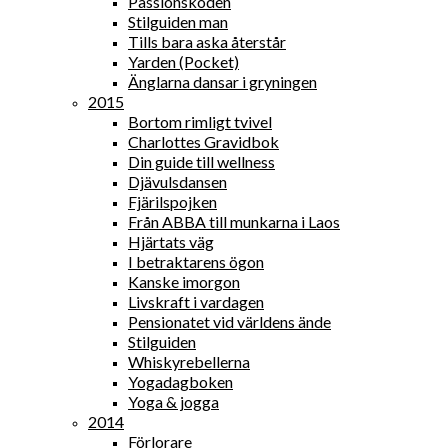
Passionskoden
Stilguiden man
Tills bara aska återstår
Yarden (Pocket)
Änglarna dansar i gryningen
2015
Bortom rimligt tvivel
Charlottes Gravidbok
Din guide till wellness
Djävulsdansen
Fjärilspojken
Från ABBA till munkarna i Laos
Hjärtats väg
I betraktarens ögon
Kanske imorgon
Livskraft i vardagen
Pensionatet vid världens ände
Stilguiden
Whiskyrebellerna
Yogadagboken
Yoga & jogga
2014
Förlorare