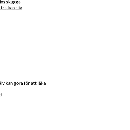
ins skugga
friskare liv
lv kan göra för att läka
et