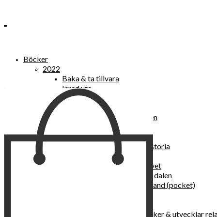
Böcker
2022
Baka & ta tillvara
Inred ute
Power Women
2021
Kvinnan som lekte med elden
“Vi vill nytt, vi begär plats”
Sånger vid avgrunden
Vattenvarelser : en kulturhistoria
Sannas fastebok
Happy skin : ung hud hela livet
Det lilla pensionatet i gröna dalen
I trygghetsnarkomanernas land (pocket)
36 dygn i dödens väntrum
Baka med frukt och grönt
Self Love – hur du läker, stärker & utvecklar rel