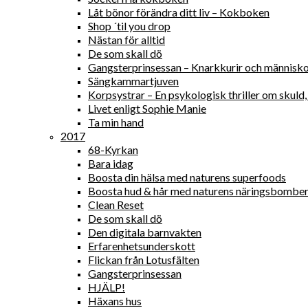
Låt bönor förändra ditt liv – Kokboken
Shop ´til you drop
Nästan för alltid
De som skall dö
Gangsterprinsessan – Knarkkurir och människ
Sängkammartjuven
Korpsystrar – En psykologisk thriller om skul
Livet enligt Sophie Manie
Ta min hand
2017
68-Kyrkan
Bara idag
Boosta din hälsa med naturens superfoods
Boosta hud & hår med naturens näringsbombe
Clean Reset
De som skall dö
Den digitala barnvakten
Erfarenhetsunderskott
Flickan från Lotusfälten
Gangsterprinsessan
HJÄLP!
Häxans hus