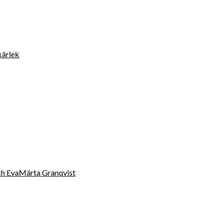
kärlek
 och EvaMärta Granqvist