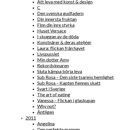
Att leva med konst & design
C
Den svenska gudfadern
Din innersta fruktan
Finn din inre styrka
Huset Versace
I skuggan av de döda
Konstnärer & deras ateljéer
Laura: flickan från havet
Livspusslet
Min dotter Amy
Rekordvinnaren
Sluta kämpa börja leva
Sub Rosa – Den siste tsarens hemlighet
Sub Rosa – Kapten fiennes skatt
Svart i Sverige
The art of eating
Vanessa – Flickan i glaskupan
Why not?
Äntligen
2011
Angelina
Den perfekte mannen