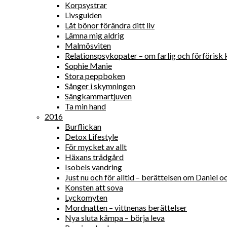
Korpsystrar
Livsguiden
Låt bönor förändra ditt liv
Lämna mig aldrig
Malmösviten
Relationspsykopater – om farlig och förförisk 
Sophie Manie
Stora peppboken
Sånger i skymningen
Sängkammartjuven
Ta min hand
2016
Burflickan
Detox Lifestyle
För mycket av allt
Häxans trädgård
Isobels vandring
Just nu och för alltid – berättelsen om Daniel
Konsten att sova
Lyckomyten
Mordnatten – vittnenas berättelser
Nya sluta kämpa – börja leva