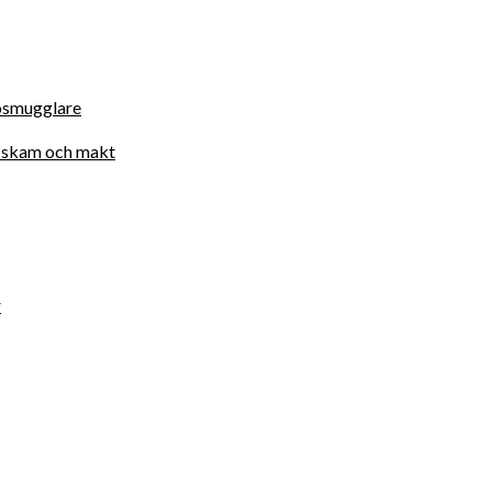
osmugglare
d, skam och makt
r